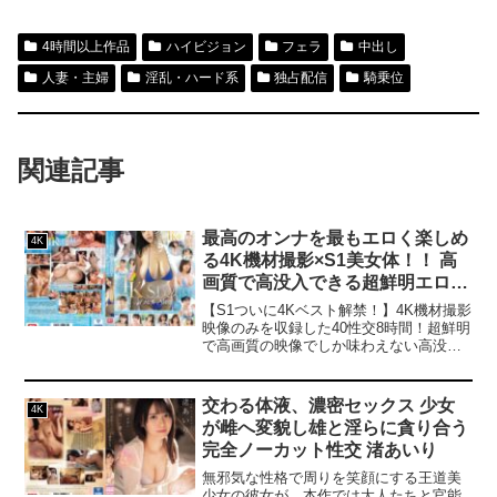
4時間以上作品
ハイビジョン
フェラ
中出し
人妻・主婦
淫乱・ハード系
独占配信
騎乗位
関連記事
最高のオンナを最もエロく楽しめ
4K
る4K機材撮影×S1美女体！！ 高
画質で高没入できる超鮮明エロテ
ィック映像 オール濃密セックス
【S1ついに4Kベスト解禁！】4K機材撮影
40本番8時間
映像のみを収録した40性交8時間！超鮮明
で高画質の映像でしか味わえない高没入
体験！まるで目の前にいるかのような臨
場感で最高のオナニー体験をお届けしま
す。美しい顔も、エロティックな女体
交わる体液、濃密セックス 少女
4K
も、S1女優を見るならやっぱり4Kがイイ
が雌へ変貌し雄と淫らに貪り合う
っ！ぜひ4K版をお買い求め下さい。
完全ノーカット性交 渚あいり
無邪気な性格で周りを笑顔にする王道美
少女の彼女が、本作では大人たちと官能