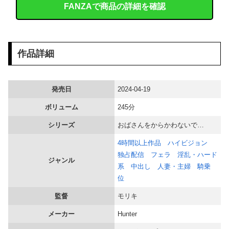
FANZAで商品の詳細を確認
【悲報】 夏のピーク、もう終わってたｗｗｗｗｗ
【熊本地震】 オールドメディアでは、絶っっっっっ対に流れない動画
作品詳細
【悲報】 味噌ラーメンで行列、出来ない
【画像】 陰キャ女子(18)、脱いだらお○ぱい盛々で眼福ｗｗｗｗｗｗｗｗｗｗｗｗｗｗｗｗ
発売日
2024-04-19
ボリューム
245分
【衝撃】 佐藤二朗(57)、久しぶりにXを更新！その内容がガチでヤバすぎる…
シリーズ
おばさんをからかわないで…
女子生徒「土下座しながらオ○ニーしろ！」⇒ 日本の男子生徒への性的いじめ動画がエ□すぎる
4時間以上作品
ハイビジョン
独占配信
フェラ
淫乱・ハード
【画像】 女教師「よーし、先生も水着でプール清掃するわよぉー♥」ムチムチ
ジャンル
系
中出し
人妻・主婦
騎乗
位
「さりげなく凄いこと言ってない？」と財務官僚の増上慢っぷりに衝撃を受ける人が続出、なぜ官僚にすぎない財務省が……
監督
モリキ
海外「日本人はなんて気高いんだ！」 英高級紙も驚愕した極限の中の日本人の姿に世界が衝撃
メーカー
Hunter
海外「日本がキラキラして見える…」 日本の街頭インタビューに登場した女子高生4人組がエモすぎると話題に