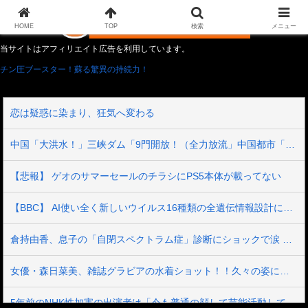
HOME
TOP
検索
メニュー
当サイトはアフィリエイト広告を利用しています。
チン圧ブースター！蘇る驚異の持続力！
恋は疑惑に染まり、狂気へ変わる
中国「大洪水！」三峡ダム「9門開放！（全力放流」中国都市「三峡沿線の道路水没」中国政府「高速道路封鎖！」中国ダム「緊急放流に合わせて開門（土砂崩れ発生」→
【悲報】 ゲオのサマーセールのチラシにPS5本体が載ってない
【BBC】 AI使い全く新しいウイルス16種類の全遺伝情報設計に初成功
倉持由香、息子の「自閉スペクトラム症」診断にショックで涙 見逃していた乳幼児期のサインとは
女優・森日菜美、雑誌グラビアの水着ショット！！久々の姿にファン悶絶ｗｗ
5年前のNHK性加害の出演者は「今も普通の顔して芸能活動してる」ネット「受信料を取るくらいなら詳細を伝えよ」