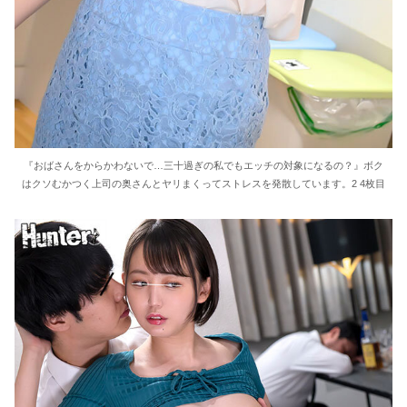
『おばさんをからかわないで…三十過ぎの私でもエッチの対象になるの？』ボク
はクソむかつく上司の奥さんとヤリまくってストレスを発散しています。2 4枚目