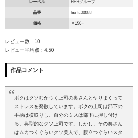
レーベル
HHHグループ
19/08/22週のゲーム購入検討。今週はスクエニRPG「鬼ノ哭ク邦(オニノナククニ)」などが発売！
品番
huntc00088
価格
￥150~
★【ワートリ】木虎はやっぱり上品な可愛さがあるな
【画像】 ライザさん、太もも丸出しのドスケベウェディングドレスでフィギュア化するが
レビュー数：10
レビュー平均点：4.50
周りからめっちゃポジティブとか努力家とか言われる。しかし私は自分で言うのもなんだけど成人するまで人生ハードモードだった・・・
上が就職で一人暮らしを始め、下は職人として弟子入りして独り立ち。子供がいなくなった後、広い家に二人きりで全く会話なし。私（このまま夫婦を続けていく意味があるんだろうか？）
作品コメント
【画像】 昔のエルフ、現代でもシコれそう
【衝撃】 酔ってエ口モードになってた姉(28)のマ○コを軽く擦って喘がせた結果ｗｗｗｗｗｗｗｗｗｗｗ
ボクはクソむかつく上司の奥さんとヤりまくって
ストレスを発散しています。ボクの上司は部下の
顔120点お○ぱい120点のド変態女を見つけたからご覧下さいｗｗｗ
手柄は横取りし、自分のミスは部下に押し付け
る、典型的なクソ上司です。しかし、その奥さん
【画像】 女子バレー選手、ケツがデカすぎ警報ｗｗｗ
はムカつくぐらいクソ美人で、腹立つぐらいスタ