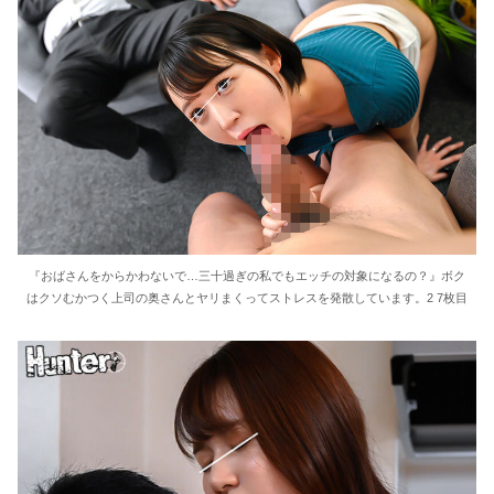
『おばさんをからかわないで…三十過ぎの私でもエッチの対象になるの？』ボク
はクソむかつく上司の奥さんとヤリまくってストレスを発散しています。2 7枚目