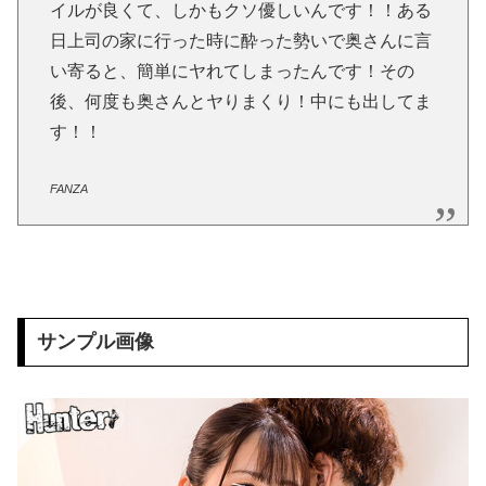
【潜入ドキュメンタリー】六本木メンズエステ・オイル手コキ【くらしなひまり（24歳）】
イルが良くて、しかもクソ優しいんです！！ある
日上司の家に行った時に酔った勢いで奥さんに言
【悲報】 NARUTOのナルトさん、ヒナタじゃなくてサクラと絶対に結婚するべきだったｗｗｗｗ
い寄ると、簡単にヤれてしまったんです！その
後、何度も奥さんとヤりまくり！中にも出してま
【画像】 音ゲー女子のパ○チラがエ□いデカケツｗｗｗ
す！！
【動画】 ロシア軍のドローンをネット発射装置で撃墜するウクライナ。
FANZA
【画像】 女土方さん(21)、企画物かと思うレベルで美人ｗｗｗｗｗｗｗｗｗｗｗｗｗｗ
【悲報】 味噌ラーメンで行列、出来ない
最新の橋本環奈の下半身、大変なことになってるって...
サンプル画像
人妻湯恋旅行181 完全版
【悲報】有吉「『俺テレビ見ない』って言う奴おかしいだろ。団子屋で『団子食べない』って言うか？こっちは芸人だぞ」
【正論】アメリカ人観光客「東京は昔の街並みがなくてつまらない。和風建築を見たいのにガッカリだ。」