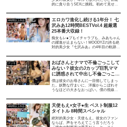
的に貪り合うSEXに挑戦。初めて見せる
色気に満ちた姿で積極的にベロキスし、
全身を舐め合い快楽を求める様は、まさ
に‘少女と大人の交差点’。興奮必須のリア
エロカワ進化し続ける1年分！ 七
4時間以上作品
ルなエロス。顔も可愛く、感度も抜群。
沢みあ12時間BESTVol.4 超厳選
こんな子に求められて、男ならば燃えな
25本番大収録！
い訳がない。お互い全てを解放し、気持
ち良くなり、満足するまで性交をし続け
痴女もレ●プもイチャラブも、みあちゃん
よう…。
の躍進が止まらない！MOODYZの誇る絶
対的美少女『七沢みあ』の4年目の軌跡を
まとめた12時間BESTが登場！145cmの
小さなミニマムボディから溢れんばかり
のエロスと色気！全12タイトルから厳選
おばさんとナマで不倫ごっこして
デジモ
した25本番36コーナーを収録！逆NTR、
みない？彼女のJカップ巨乳ママ
ファンのお宅凸撃、初ナースのほか、4K
に誘惑されて中出し不倫ごっこで
機材で撮影された禁欲後のイキっぷりと
まだまだ進化し続けるみあちゃん尽くし
オカシクなった。 JULIA
僕は彼女のお母さんに一目惚してしまっ
の720分！---------------------------------------------
た。妖艶な佇まいに、洋服からこぼれそ
-------------------------【プレゼントキャンペー
うなほどの大きなおっぱい。僕の視線に
ン概要】2025年1月24日（金）10:00 ～
気づいたのだろうか？彼女のお母さんか
2025年2月21日（金）9:59の間にキャンペ
ら誘惑されて…「ねえ、不倫ごっこして
ーンにエントリー＆【AV大好きキャンペ
みない」イタズラっぽい笑みを浮かべ
天使もえ×女子●生 ベスト制服12
ーン30％OFF第○弾】の表記がついた商品
4時間以上作品
て、娘の彼氏を誘惑するオンナの顔に。
を購入すると購入点数に応じて特典動画
タイトル 8時間スペシャル
「中出しってしたことある？…じゃあ、
をプレゼント。購入点数やエントリー登
中に出してみない？」彼女より美人な巨
絶対的美少女・天使もえ。彼女のファン
録などキャンペーンの詳細は、特設ペー
乳ママに弄ばれ、彼女に内緒で何発も中
ならば、声をそろえてこう言うだろう
ジでご確認ください。【注意事項】・プ
出ししてしまう関係に―。