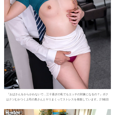
『おばさんをからかわないで…三十過ぎの私でもエッチの対象になるの？』ボク
はクソむかつく上司の奥さんとヤリまくってストレスを発散しています。2 5枚目