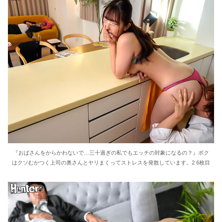
『おばさんをからかわないで…三十過ぎの私でもエッチの対象になるの？』ボク
はクソむかつく上司の奥さんとヤリまくってストレスを発散しています。2 6枚目