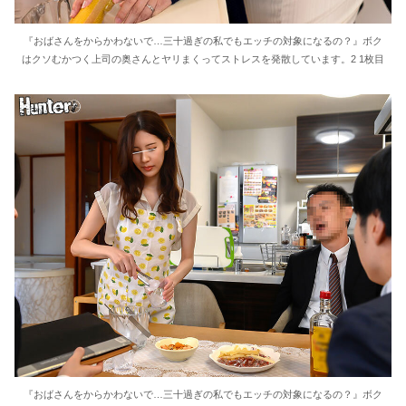
東大教授「今は織田信長は天才ではなく凡人だったという説が強いがそれは違うと思う」
『おばさんをからかわないで…三十過ぎの私でもエッチの対象になるの？』ボク
はクソむかつく上司の奥さんとヤリまくってストレスを発散しています。2 1枚目
激しく揺れる小さな胸が愛おしくてたまらない
【ＳＭ・調教】出会い系でエッチした最高のドＭ女
日本政府の突然のビザ厳格化に中国人から批判殺到。「もう鎖国しろ」「あきれてモノ言えない」
松居一代 画像36枚【ヌード】
素人ＡＶ面接 ~ロリ娘にセクシーランジェリーを着せて生中ハメ~
まんチラの誘惑 ~ダチの母ちゃんと~
アラサー喪女の暴走オーガズム
月刊 古瀬玲
『おばさんをからかわないで…三十過ぎの私でもエッチの対象になるの？』ボク
激しめイラマが好き！