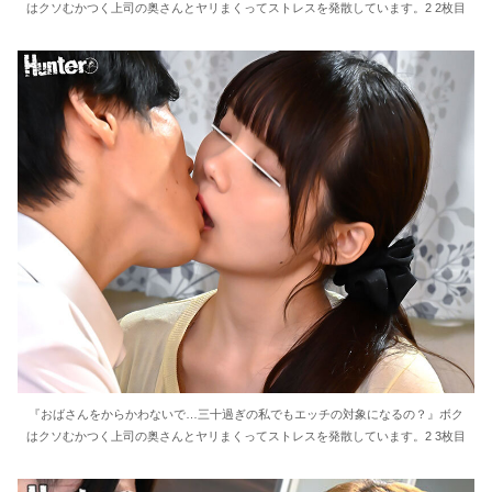
はクソむかつく上司の奥さんとヤリまくってストレスを発散しています。2 2枚目
36歳の彼女と結婚したいのに、家族が猛反対。家族から信じられない言葉が飛び出した… 他
クーラーボックス積んで出発→途中で買い足し…50代公務員の“ドライブ”が地獄すぎた 他
【画像】長濱ねる(27歳)の乳がヤバイと話題にｗｗｗｗ1700万バズｗｗｗｗｗｗｗｗｗｗ 他
【画像】人気Vチューバーさん、とんでもない姿を披露ｗｗｗｗｗｗｗｗｗｗ 他
【悲報】2050年の日本、独身ボッチ祭りが現実になるとかｗｗｗｗ 他
Powered by livedoor 相互RSS
『おばさんをからかわないで…三十過ぎの私でもエッチの対象になるの？』ボク
はクソむかつく上司の奥さんとヤリまくってストレスを発散しています。2 3枚目