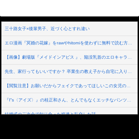
三十路女子×後輩男子、近づく心とすれ違い
エロ漫画『冥婚の花嫁』をrawやhitomiを使わずに無料で読む方法│五梅
【画像】劇場版『メイドインアビス 』、陥没乳首のエロキャラ「テパステ」が登場するPVが公開される
先生、家行ってもいいですか？ 卒業生の教え子から自宅に入り浸られて3日間、オナホ中出しペット化された… 五日市芽依
【閲覧注意】お願いだからフェイクであってほしいこの女児の動画、本物だった…
『I"s〈アイズ〉』の桂正和さん、とんでもなくエッチなパンツを描く。これもう芸術だろ
結婚式の二次会で知り合った娘達と乱交した話
ドラマで長澤まさみがエロい生足美脚をチラつかせるwww