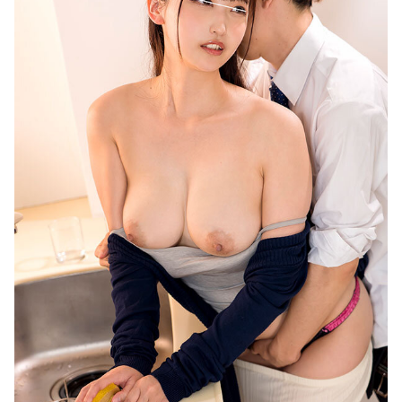
【画像】イケおじ(54)、JK10人とハメ撮り770本撮って逮捕www
【画像】森高千里(56) 「ミニスカートはとてもムリよ若い子には負けるわwww」⇒♡
過激すぎる美麗OL4時間 PremierRemix 08
妖艶着物女将 旅行客を身体の先まで癒す秘境の老舗旅館 愛田るか
ナイスマッチ.fav049
職場の人妻と不倫をして、ついに、、、
キレイな高2の従妹と
蛍大名・京極高次を語ろう
光GENJI、サブスク＆DL配信が解禁！リリース当時の日付に順次配信予定
音羽紀香 お股ぱっくりマッサージがいいですね～！