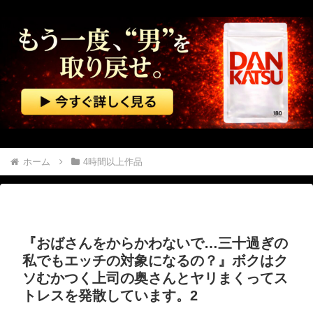
【動画】 ”別れさせ屋” のセ○クス、凄すぎるｗｗｗ そりゃ肉便器に堕ちるわｗｗｗ
【動画】 ロシア軍のドローンをネット発射装置で撃墜するウクライナ。
【マレーシア】 交通トラブルで激高、危険運転の末に側溝へ転落 車は大破、男に重い法的責任も
【動画】 サーフィンでチューブライディング、チューブの中からの映像が凄い
そこには目と口と鼻があった。これはキメラですか？ → 謎の生物はこちらです…
ホーム
4時間以上作品
美女や美少女が自分で尻を広げて、お尻の穴を見せつけるエ□画像
弘中れおな × 本多まい 夫婦交換…温泉宿で起こった信じられないエ●チな出来事。
『おばさんをからかわないで…三十過ぎの
【二次エ□】 転スラH画像まとめ
私でもエッチの対象になるの？』ボクはク
ソむかつく上司の奥さんとヤリまくってス
【エ□漫画】 オタク同士の友情は結婚しても成立するよね？ 〜元・女友達と不倫セッ●ス〜
トレスを発散しています。2