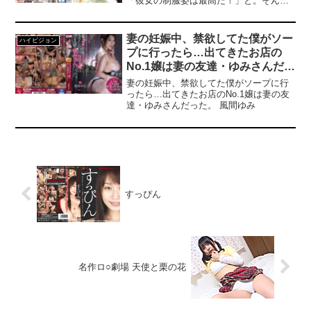
「彼女の制服姿は最高だ！」と。そんな
レゼントを受け取るにはキャンペーン期
鉄板シチュエーション「女子●生」を厳選
間中に特設ページでエントリーが必要で
収録。全12タイトルの制服姿に萌えるこ
す。・キャンペーン期間中、第○弾ごとに
と間違いなし！学校で犯●れる美少女、学
対象商品は入れ替わります。・月額動画
妻の妊娠中、禁欲してた僕がソー
ハイビジョン
校で小悪魔誘惑する美少女、夢のリフレ
はキャンペーン対象外です。------------------
プに行ったら…出てきたお店の
体験に痴●被害者と最高過ぎる8時間。美
----------------------------------------------------
No.1嬢は妻の友達・ゆみさんだっ
少女制服・天使もえでチンポ腫れるほど
シコってシコってシコりまくれ！
た。 風間ゆみ
妻の妊娠中、禁欲してた僕がソープに行
ったら…出てきたお店のNo.1嬢は妻の友
達・ゆみさんだった。 風間ゆみ
すっぴん
名作ロ○劇場 天使と栗の花