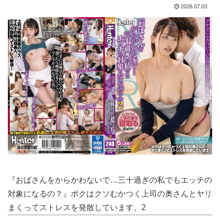
【エ□漫画】 エ●チでだらしなく変貌してしまったいとこのお姉ちゃんにチン●ン搾り取られちゃうショタ君…！
2026.07.03
住宅営業マン「あっ、遅れてしまってすみませ～ん(笑)」 客「…今日、契約日ですよね？」→こうなるｗｗｗ
【悲報】 おわり。
【画像】 新人声優、いきなりドエ●チｗｗｗｗｗｗｗｗｗ
ASDなんやが『冗談』とか『社交辞令』がマジでわからなくて怖い
【熊本地震】 発生後に居酒屋店内から温泉が吹き出す ← これ前触れじゃね？
韓国人「過去のW杯で韓国代表がドーピング検査をすり抜けるように注射していたものがこちら…」→「恥ずかしい…（ブルブル」＝韓国の反応
【画像】 JKさん、ヨガをしただけで億バズしてしまう…
『おばさんをからかわないで…三十過ぎの私でもエッチの
【速報】 ワンピースの「世界に5種しかない飛行能力」発言の謎が遂に解けるｗｗｗｗｗｗｗｗ
対象になるの？』ボクはクソむかつく上司の奥さんとヤリ
中1の息子が上級生にイジメに遭っているらしい。「男なんだから一発殴ってやりゃ良いだろ」と息子に言ったら・・・
まくってストレスを発散しています。2