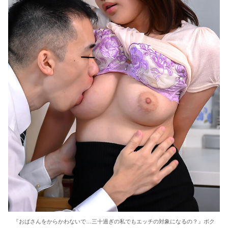
『おばさんをからかわないで…三十過ぎの私でもエッチの対象になるの？』ボク