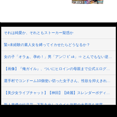
ってストレスを発散しています。2
それは純愛か、それともストーカー疑惑か
緊○未経験の素人女を縛ってイカせたらどうなるか？
女の子「オラぁ、孕め！」男「アン♡ ﾋﾞｭﾙ」⇒ とんでもない逆レ●プ動画がこちら
【画像】『俺ガイル』、ついにヒロインの母親まで公式エログッズが出てしまう
選手村でコンドーム10個使い切った女子さん、性欲を抑えきれず遂にAVデビューしてしまうｗｗ
【美少女ライブチャット】【神回】【綺麗】スレンダーボディが綺麗で敏感なインフルエンサー美女が玉パンのエロ過ぎるハミマン見せつけオナニー配信♡
新人声優の結月花、下乳丸出しスタイル抜群の水着姿を披露
『ガルパン』の島田フミカネ先生、エロすぎる西住殿を描いてしまう