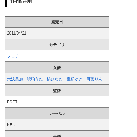
作品詳細
【ガチ】 幼稚園の20代美女先生、園児のパパとの浮気セ○クス動画が流出して終わる
発売日
【画像】 女さん「性欲に支配された顔」→100000いいねWVW
2011/04/21
中国、三峡ダムが全開放流。長江流域で深刻な洪水被害
カテゴリ
【朗報】 パンツが見える一般ソシャゲ、パンツのデザインが上方修正される
フェチ
【動画】 歌舞伎町女子さん、ラブホに行きたすぎてご乱心ｗｗｗ
女優
韓国人「日本人が絶対に違法駐車をしない本当の理由がこちら…」→「これが正解」「その通りだ…（ブルブル」＝韓国の反応
大沢美加
琥珀うた
橘ひなた
宝部ゆき
可愛りん
監督
【画像】 立松大湘南のチア、ガチで可愛かった件
FSET
トメ「うちも同居しましょう！」夫「分かったよ」私「えっ…？」→数カ月後、夫が笑顔で語った同居計画の中身にトメ絶句…
レーベル
【画像】 女優・水崎綾女、R-15指定映画で乳首解禁、しかもピンと立ってる
KEU
投稿者曰くフロリダで見つけたエ□い女達の動画を集めたようですｗｗｗ
品番