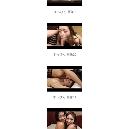
36歳の彼女と結婚したいのに、家族が猛反対。家族から信じられない言葉が飛び出した… 他
すっぴん 画像9
クーラーボックス積んで出発→途中で買い足し…50代公務員の“ドライブ”が地獄すぎた 他
【画像】長濱ねる(27歳)の乳がヤバイと話題にｗｗｗｗ1700万バズｗｗｗｗｗｗｗｗｗｗ 他
【画像】人気Vチューバーさん、とんでもない姿を披露ｗｗｗｗｗｗｗｗｗｗ 他
すっぴん 画像10
【悲報】2050年の日本、独身ボッチ祭りが現実になるとかｗｗｗｗ 他
Powered by livedoor 相互RSS
すっぴん 画像11