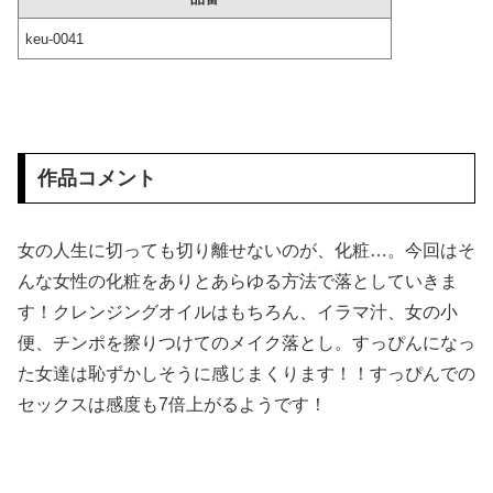
keu-0041
【画像あり】スケ〇過ぎるタイツ、発売ｗｗｗｗｗｗｗｗｗｗｗｗｗ
【画像】 田んぼに謎の魚いたｗｗｗｗｗｗｗｗｗｗｗｗｗｗｗｗｗｗｗｗｗｗ
【悲報】 味噌ラーメンで行列、出来ない
作品コメント
【画像】 □リコン速報！現役◯学生グラドルの身体がオトナすぎるｗｗｗｗｗｗ
【動画】 全裸女子のシャワーシーンがYouTubeで見れると話題になってしまうｗｗｗｗｗｗ
女の人生に切っても切り離せないのが、化粧…。今回はそ
んな女性の化粧をありとあらゆる方法で落としていきま
【群馬】 デカいNinja乗りさん、後方確認しない軽四に当てられてしまう。
す！クレンジングオイルはもちろん、イラマ汁、女の小
便、チンポを擦りつけてのメイク落とし。すっぴんになっ
【衝撃】クリ○リスの皮剥かれる時ｗｗｗｗｗｗｗｗｗｗｗｗｗ
た女達は恥ずかしそうに感じまくります！！すっぴんでの
【超速報】 靖國神社、ようやく気づくｗｗｗｗｗｗｗｗｗｗ
セックスは感度も7倍上がるようです！
Cinemagic カタログ DVD2024～2025