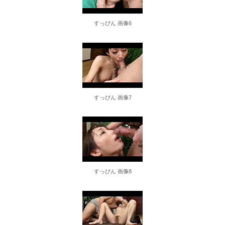
東大教授「今は織田信長は天才ではなく凡人だったという説が強いがそれは違うと思う」
すっぴん 画像6
激しく揺れる小さな胸が愛おしくてたまらない
【ＳＭ・調教】出会い系でエッチした最高のドＭ女
日本政府の突然のビザ厳格化に中国人から批判殺到。「もう鎖国しろ」「あきれてモノ言えない」
すっぴん 画像7
松居一代 画像36枚【ヌード】
素人ＡＶ面接 ~ロリ娘にセクシーランジェリーを着せて生中ハメ~
まんチラの誘惑 ~ダチの母ちゃんと~
すっぴん 画像8
アラサー喪女の暴走オーガズム
月刊 古瀬玲
激しめイラマが好き！