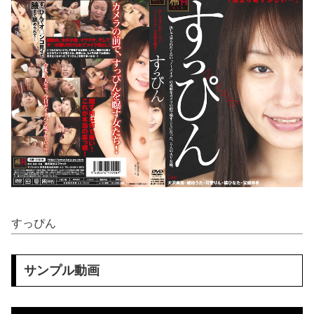
【閲覧注意】 絶望の瞬間、これ以上の光景はない・・・・・（動画あり）
【マレーシア】 交通トラブルで激高、危険運転の末に側溝へ転落 車は大破、男に重い法的責任も
桜空もも 経営悪化した高級旅館を立て直すため…セッ●スレスのカップル客に女将自ら生ハメ性奉仕。
【8K VR】 「普段は強気な美人担当者がベッドの上ではドMに…！」全てのストレスから解放される
モデル系スレンダー貧乳の美女たちが、ヌードになった芸術的ちっぱい
巨乳面接官「ぼ●き能力に問題は無さそうですね♥️次は強度を検査します♥️射精したくなったら我慢せず出してください♥️」社長専属性欲処理係に合格した件♥️????♥️
【動画】 可愛い元気なバイトの女の子！ホテルへ。寝ている彼女のマ●コをそーっとイジイジ 笑
すっぴん
【天才】 雪が溶けると何になる？理系「水になるでしょw」文系ワイ「はぁ～…」→結果ｗｗｗ
【悲痛】 溺れた11歳息子を助けようと川へ…40歳父親が死亡 息子は母親が救助 愛知
サンプル動画
【悲報】 ロシアさん、国民の財産を没収しはじめるｗｗｗｗｗ