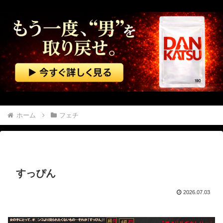
【朗報】 エルデンリングマグネットきたあああああ
【ガンプラ】 成型色がなんか変なのに修正版でも変だったMS…
佐藤二朗さん主演の「踊る大捜査線」スピンオフドラマ、正式に中止との報道
中国「大豪雨！」三峡ダム「基礎部分破損」中国「全力放流！」台風13号「中国上陸予測」台風15号「中国接近（画像」中国「台風同時上陸！（穀物生産が壊滅危機」→
【悲報】 中国、橋の欄干が強風一発で粉々に 鉄筋ゼロ 当局「接着剤でくっつけただけ」「正常で、品質問題はない」
ホーム
フェチ
【悲報】 高市内閣、消費税1％表明でも支持率下落 →ついに６割割れ
【マジで閲覧注意】 彼女がずっとエアコンを見上げていた。どうしたの？つけた方がいい？ → その時はまだ、本当の理由を知りませんでした…
すっぴん
【動画】 ヒョウ2頭が木に登って激しい戦い
2026.07.03
【群馬】 デカいNinja乗りさん、後方確認しない軽四に当てられてしまう。