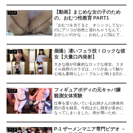
しゃぶテクニック！まんまと公衆便女に
堕ちてしまった素人娘の姿をご覧あれ。
※本編顔出し
【動画】まじめな女の子のため
フェチ
の、おむつ性教育 PART1
「おむつを当てると、オシッコしてない
のにアソコが自然と濡れちゃうなんて、
おかしいのかな…」おねしょに悩んでい
た少女が遭遇した、不思議な布＆紙オム
ツ体験物語。女子4人のめくるめくオムツ
交換、集団オムツ遊戯…濃厚なオムツプ
個撮）凄いフェラ技！ロックな彼
フェチ
レイの数々をご堪能ください。PART1に
女【大量口内発射】
は、［side－A邂逅編］を収録。
大きな瞳が印象的なロックな彼女。スタ
イル抜群のカラダは、ハリがあって触り
心地も素晴らしい！プルンと弾けるDカッ
プ美巨乳！ピンと勃起した大きめ乳首も
感度良好です。大きな瞳でじっと見つめ
る舐め顔に萌えまくり！まずはネット
フィギュアボディの元キャバ嬢
フェチ
リ！いろんな角度からピストン。気持ち
観測女体実験
がイイ！絶妙なバキューム加減でノーハ
ンドピストン。余裕でチンポを飲み込む
仕事を渡り歩いているお姉さんの身体内
テクニックは凄いです。超高速ピストン
部の音を録音。今回は少し雑音が多めに
で我慢限界、そのままお口に大量発射最
なってしまいました。肉が薄いため、呼
後はお掃除フェラ、発射できた満足げな
吸音はよく聞こえますが、心音は少し聞
表情が可愛らしいです。ねっとりからの
こえづらくなってしまったかも。※この
丸呑みノーハンドフェラ！そして最後は
作品には別アングルからの同一シーンが
P-1 ザーメンマニア専門ビデオ －
フェチ
高速ピストン！凄いフェラ技持ってま
複数含まれています。※インタビューは