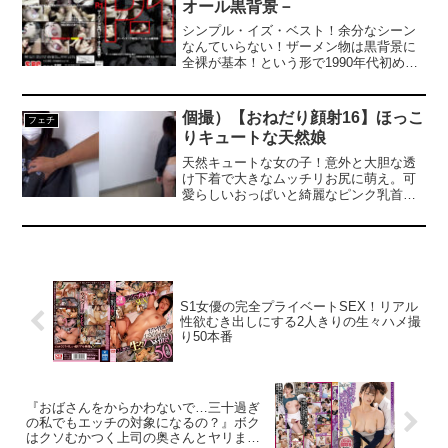
オール黒背景－
す！大きな瞳でチンポを咥える表情に萌
同時撮影した他作品と共通です。
えまくりでした。
シンプル・イズ・ベスト！余分なシーン
なんていらない！ザーメン物は黒背景に
全裸が基本！という形で1990年代初めに
旧S.P.Cが紹介したP版シリーズ。それを
忠実に現代に蘇らせた新Pシリーズです！
無駄な台詞はなし。ただザーメンを飲ま
個撮）【おねだり顔射16】ほっこ
フェチ
せることが好きな男が、ザーメンを好き
りキュートな天然娘
な女に飲ませる。そして射精したザーメ
ンをじっくり見せつけ、飲む！それだけ
天然キュートな女の子！意外と大胆な透
にこだわった作品です。ザーメンマニア
け下着で大きなムッチリお尻に萌え。可
限定でお楽しみ下さい！（S.P.C）
愛らしいおっぱいと綺麗なピンク乳首に
大興奮ハリがあるのに本当に柔らかいお
っぱいです。思う存分楽しみます。チロ
チロと乳首を弾いて、上手な舌使いで
す。従順そして嬉しそうにフェラしてく
れます。ノーハンドフェラだって頑張り
ます！加速するピストンに我慢限界！可
愛いお顔に大量ザーメンぶっかけ！濃厚
S1女優の完全プライベートSEX！リアル
性欲むき出しにする2人きりの生々ハメ撮
ザーメンがお顔にべっとり！至福の時間
り50本番
です。素朴でキュートな雰囲気に終始萌
えまくり！そんな彼女のお顔にぶっかけ
できて最高に幸せでした。
『おばさんをからかわないで…三十過ぎ
の私でもエッチの対象になるの？』ボク
はクソむかつく上司の奥さんとヤリまく