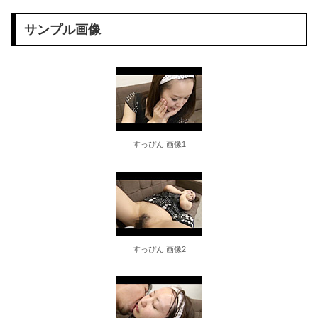
【シコ注意】 俺氏、スナック一人で飲みしてたOL(35)にホテルで乳首を吸われた結果ｗｗｗｗｗｗｗｗｗｗｗ
サンプル画像
30秒で身寸米青させて即撤退ｗｗｗ クッソエ□い体の嫁とのセ○クス動画が神すぎるｗｗｗ
【画像】 女性、『大人の○もちゃ』を入れたままMRI検査を受けた結果 →
パンツまる見えになった浴衣女子がエ□過ぎ…エ●チなハプニングを撮った街撮りエ□画像
韓国のAVですが主役の女の子がお○ぱいデカくて最高ですｗｗｗ
すっぴん 画像1
【悲報】 明日、飛田給とかいう謎の場所に行くんやが何があるんや????・・・・・・・・・
五十路 美熟女ベスト 牧原れい子 4時間 奇跡の美貌マドンナ2
本田望結、久しぶりにセクシー巨乳投稿！やっぱりおっぱいでかかった！
すっぴん 画像2
【衝撃】インデックス投資で「20年後に資産2倍！」とか言ってる奴www
日本の花火大会 中国人「場所取り転売ヤー」の荒稼ぎイベントになってしまう