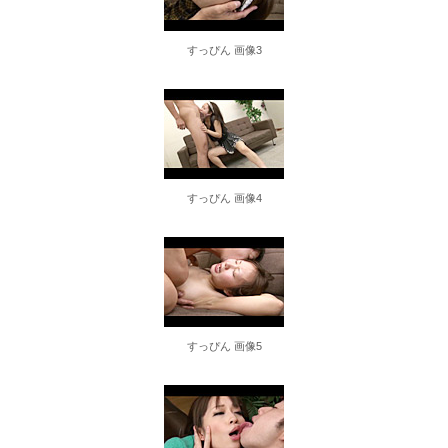
童貞は幼なじみに奪われました…THE BEST 8時間
すっぴん 画像3
レインボー池田、超美人女子アナと結婚www
【画像】女さん「貧乳だから男水着で市民プールいったら周りがコソコソしだしてやばいwww」5万いいね
ヤンデレギャルは彼を得る為なら手段を選ばない スノードロップのように美しく危険な愛 成望るか
すっぴん 画像4
KMPの激アツ作品をこれでもかと詰め込みました！全レーベル網羅！！×人気作品厳選！！お中元スペシャル！！
【桃乃木かな】《エロ動画×ギャル》一途に求めてくる美少女の熱い吐息を受け止め濃厚接吻で乱れさせる日々
【TL】助けた天使(?)は猫かぶり!?
泉りおん 画像4262枚【ヌード】
すっぴん 画像5
アメリカが朝鮮戦争で勝つにはどうしたらいいのか？
親戚の結婚式に行ったら元彼の友人がいた。元彼も同じ式場で挙式するようで「乱入するなよｗ」と笑われ…