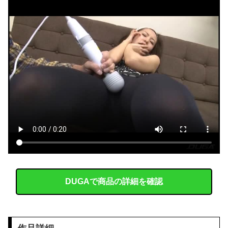
【画像】 女性、『大人の●もちゃ』を入れたままMRI検査を受けた結果 →
【恐怖】 東名高速で結婚式の衣装合わせに向かっていた夫婦の車に何度も何度も追突した60歳の男がヤバすぎる…こんなのに遭遇したらどうすればいいの？
AIが考えた「AKB48っぽい衣装」がこちらです！！！
【画像】 サンモニの女子アナさん、日曜の朝から素材を提供してしまう
侍戦士、井端を酷評「選手との会話がほとんどなく意思疎通が難しかった。大谷さえ『マジで笑わなくね?』と言うほど」
【画像】 美人陸上選手、お尻の撮影を許可してしまった結果ｗｗｗｗｗｗ
韓国人「韓国のイメージ失墜は免れないのか？2011〜12年の国際試合における外国審判への接待疑惑が海外で一斉に報じられる‥」
【悲報】中国製ルーター、またまたバックドア発見ｗｗｗｗｗｗｗ
DUGAで商品の詳細を確認
赤信号で追突してきた加害女性、降りてこず謝罪ポーズ→「わざとじゃないのに保険使うの！？」と大号泣ｗｗ被害者の私を悪者扱いし、旦那まで「妻を...
【画像】 影山優佳さん(25)、下着姿であたシコが止まらない