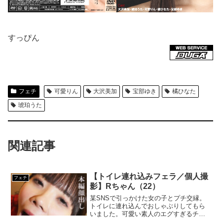
すっぴん
フェチ
可愛りん
大沢美加
宝部ゆき
橘ひなた
琥珀うた
関連記事
【トイレ連れ込みフェラ／個人撮
フェチ
影】Rちゃん（22）
某SNSで引っかけた女の子とプチ交縁。
トイレに連れ込んでおしゃぶりしてもら
いました。可愛い素人のエグすぎるチン