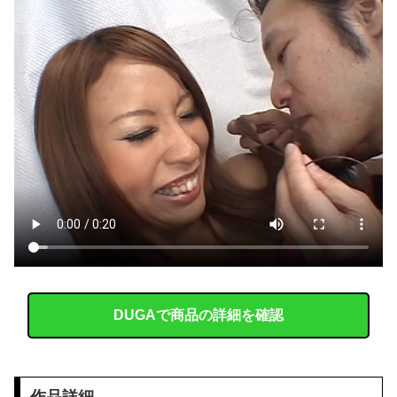
【悲報】 村上宗隆OPS.895 鈴木誠也OPS.840 岡本和真OPS.742 吉田正尚OPS.740←これ
「被告はモンスター」元ジャンポケ斉藤慎二被告に懲役７年求刑でほぼ実刑確実？弁護側の主張が無理筋なワケ
鈴木奈々「垂れてたバストが上がった！」「今が一番バスト大きい！」下着姿で豊満な美バストを披露
大谷翔平が今永昇太を睨みつける様子に全米騒然！←「最高の二人」（海外の反応）
【画像】 乳も無いくせにビキニになる女子ｗｗｗｗｗｗｗｗｗｗｗｗｗｗｗｗｗｗｗｗｗｗｗｗ
【画像】 佳子さま、ボディラインがHすぎる…
【速報】佐藤二朗さん、ツイートｗｗｗｗｗｗｗｗ
出張から帰ったら、嫁の顔が青ざめていた。俺「一体何があったんだ？」嫁「…」→子供たちに話を聞くと…
DUGAで商品の詳細を確認
女子生徒「土下座しながらオ○ニーしろ！」⇒ 日本の男子生徒への性的いじめ動画がエ□すぎる
激混みのはずの東京駅で鍵が空いているコインロッカーが散見、「ラッキー」と思って中を確認してみると……
作品詳細