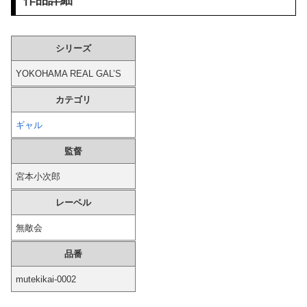
【画像】 ドスケベ体育祭、開幕ｗｗｗ
シリーズ
海外「W杯は八百長だった」FIFA会長支持を表明したサッカー協会に海外大騒ぎ！（海外の反応）
YOKOHAMA REAL GAL’S
【投稿動画】 トー横女子さん、わずか3,000円をもらうために大人のチ●ポをしゃぶってしまう…
カテゴリ
【動画】 Kカップお○ぱい、触るにはデカすぎるｗｗｗ
ギャル
【悲報】有吉弘行さん、また匂わせポストｗｗｗｗｗｗｗｗｗｗ
監督
賃貸物件を内覧中、ベランダに出たら突然ゾワッと両腕に鳥肌が出た。「やっぱりこの部屋嫌だ」と思った瞬間、体が前にドンッと突き飛ばされて…
宮本小次郎
レーベル
【動画】 サーフィンでチューブライディング、チューブの中からの映像が凄い
無敵会
【動画】 女さん「男ってこういうので興奮するんでしょ？」→何かがおかしいｗｗｗｗ
品番
【画像】 暴走族のセ〇クス、エチエチすぎるｗｗｗwｗｗｗｗｗｗｗｗ
mutekikai-0002
【悲報】 味噌ラーメンで行列、出来ない