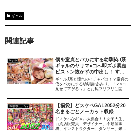
ギャル
関連記事
僕を童貞とバカにする幼馴染J系
ギャル
ギャルのヤリマ●コへ即ズボ暴走
ピストン抜かずの中出し！ する
と僕チンがドストライクすぎて甘
ギャルJ系と憧れのイチャパコ！？童貞の
えてチ●ポを抜いてくれない！ 斎
僕をバカにする幼馴染:あみり。「マ○コ
見せてアゲるぅ」とお尻フリフリご開帳
藤あみり
フラッシュ！キョドる僕を見て笑い転げ
る彼女に我慢できず即ズボ！さらに気持
ち良すぎて爆走ピストン！「イクぅぅ
【福袋】どスケベGAL2052分20
16時間以上作品
ぅ…ヤメてぇ」と痙攣する姿を無視して
名まるごとノーカット収録
抜かずの中出し連射！そして怒る彼女へ
謝罪すると「許して欲しければ…ちゃん
ドスケベなギャル大集合！！女子大生、
とSEXしてよ」とツンデレ神展開！僕チ
百貨店販売員、デザイナー、不動産事
ンがドストライクだったようです…。-----
務、インストラクター、ダンサー、銀行
------------------------------------------------------------
員etc。エロに飢えた数珠つなぎド淫乱