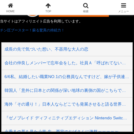
HOME
TOP
検索
メニュー
当サイトはアフィリエイト広告を利用しています。
チン圧ブースター！蘇る驚異の持続力！
成長の先で気づいた想い、不器用な大人の恋
会社の仲良しメンバーで忘年会をした。社員Ａ「呼ばれてない！」私（なぜ今年も呼ばれると思うのか…）→ Ａは『食べ物』になると豹変・・・
6/6私、結婚したい職業NO.1の公務員なんですけど、嫁が子供連れて家出した。全く理由は思いつかないけど強いてあげるとすれば母のせいかもしれない。嫁のせいでアトピー悪化しそう→
韓国人「意外に日本との関係が深い地球の裏側の国がこちらです‥」→「国境を越えた驚くべき歴史のつながり‥」
海外「その通り！」日本人ならどこでも発展させると語る世界的大富豪に海外が大騒ぎ
『ゼノブレイド ディフィニティブエディション Nintendo Switch 2 Edition』3,713 本
火垂るの墓を見た小学 生、西宮のおばさんに激怒ｗｗｗｗｗ