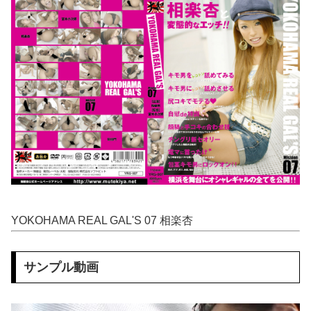
もしかして、マンションのベランダで七輪で焼き肉ってダメなの？????
【熊本地震】 発生後に居酒屋店内から温泉が吹き出す ← これ前触れじゃね？
【悲報】 上沼恵美子さん「簡単にそうめん作れ言うけど、そうめん作りて地獄なんよ」
職場の人妻と不倫をして、ついに、、、
このパソコン買おうか迷ってるから背中を刺してくれｗｗｗ
ロシア十代 ”ルージア” という女の子のAAサイズのお●ぱいグラビア。
嫁がいる前で半ケツ見せて不倫を誘う保育士の永野紬さん
YOKOHAMA REAL GAL'S 07 相楽杏
エ□漫画『ムラムラOLさんは飛行機の中でも性欲を満たしたい』をrawやhitomiを使わずに無料で読む方法│でんぶ腿
ストーカーに狙われた女子高生が悲惨…絶対に避けられない中出しレ●プGIF画像
サンプル動画
【二次】 OL画像、スーツ姿が最高すぎるまとめｗ