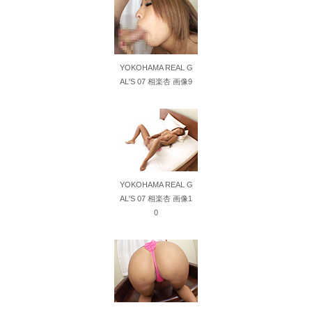
36歳の彼女と結婚したいのに、家族が猛反対。家族から信じられない言葉が飛び出した… 他
クーラーボックス積んで出発→途中で買い足し…50代公務員の“ドライブ”が地獄すぎた 他
YOKOHAMA REAL G
AL'S 07 相楽杏 画像9
【画像】長濱ねる(27歳)の乳がヤバイと話題にｗｗｗｗ1700万バズｗｗｗｗｗｗｗｗｗｗ 他
【画像】人気Vチューバーさん、とんでもない姿を披露ｗｗｗｗｗｗｗｗｗｗ 他
【悲報】2050年の日本、独身ボッチ祭りが現実になるとかｗｗｗｗ 他
Powered by livedoor 相互RSS
YOKOHAMA REAL G
AL'S 07 相楽杏 画像1
0