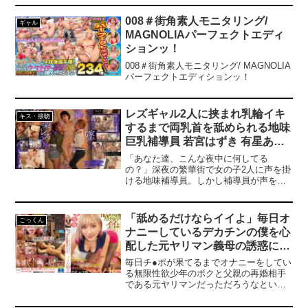
-----【プレゼントキャンペーン概要】2024
GAL20名ハメまくり特盛作品の大感謝
年12月13日（金）10:00 ～ 2025年01月24
祭！！！20タイトルノーカット収録エン
008＃街角素人モニタリング/
ギャル
日（金）10:00の間にキャンペーンにエン
ドレスハメ潮×絶倫ガンギマリ淫獣×騎乗
MAGNOLIAパーフェクトエディ
トリー＆【50％OFFセール第○弾】の表記
位の天才G乳×パイパン小悪魔GAL×奇跡
がついた商品を購入すると購入点数に応
ションッ！
の美巨乳【※この作品は下記の作品を収
じて特典動画をプレゼント。購入点数や
録しています】りかみゆきあおいブルジ
008＃街角素人モニタリング/ MAGNOLIA
エントリー登録などキャンペーンの詳細
ョアJDちゃんらんらんあゆぽよきゃさり
パーフェクトエディションッ！
は、特設ページでご確認ください。【注
んはるきみずきりほひめちゃんバービー
意事項】・プレゼントを受け取るにはキ
みかリリーなぎグレープメアリーりかっ
ャンペーン期間中に特設ページでエント
くすのんゆゆゆ
リーが必要です。・キャンペーン期間
レズギャル2人に挟まれ乳輪イキ
キス・接吻
中、第○弾ごとに対象商品は入れ替わりま
するまで両乳首を舐められる地味
す。・月額動画はキャンペーン対象外で
巨乳補導員 若宮はずき 有星あお
す。------------------------------------------------------
り 和久井美兎
----------------
「あなた達、こんな夜中に何してる
の？」深夜の繁華街で女の子2人に声を掛
ける地味補導員。しかし補導員が声をか
けたのはビッチなレズカップルだった！
帰る場所が無いという2人を家に上げてし
まうと…スーツの下に隠していたデカパ
「舐めるだけならイイよ」毎日オ
ごっくん
イをペロンとめくられ、ベッドの上で両
ナニーしているデカチンの僕を心
サイドから乳首ペロペロ！女にしかわか
配した元ヤリマン義母の誘惑に甘
らない乳首の快感を教え込まれ、もう乳
首でしかイケない身体に…。
えおしゃぶりごっくん16発で僕は
毎日チ●ポが果てるまでオナニーをしてい
改心 AIKA
る無限性欲少年のボクと父親の再婚相手
である元ヤリマンだっただろうなという
雰囲気を漂わせる義母との同居生活が始
まった。ある日、2階から変な音がするの