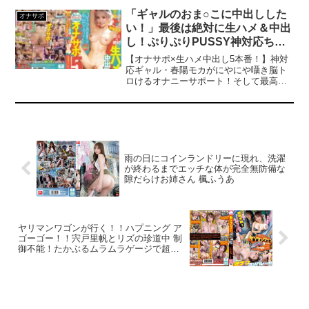
で義母が覗いてみると義理の息子がオナ
「ギャルのおま○こに中出しした
オナサポ
ニーしてる。何度射精しても果てない義
い！」最後は絶対に生ハメ＆中出
理の息子を本気で心配する元ヤリマン義
し！ぷりぷりPUSSY神対応ちん
母。口でするなら浮気じゃない…義母が
一肌脱ぐ…ついでにパンティも脱いで性
ビン脳トロ オナサポ5本番 春陽モ
【オナサポ×生ハメ中出し5本番！】神対
欲モンスタームスコを救う。
カ
応ギャル・春陽モカがにやにや囁き脳ト
ロけるオナニーサポート！そして最高潮
に勃起して高まったチンポをきつきつマ
ンコに生挿入！最後は絶対どっぷり中出
し！甘サドしこサポJOIも鬼ピス騎乗位杭
打ちも超気持ち良すぎる！痴女J系・逆バ
ニー・オイルエステ・エロメイド、ノー
賢者タイムの大ボリューム5コーナー！金
玉空っぽでも精子搾られ続けてチンシコ
雨の日にコインランドリーに現れ、洗濯
が終わるまでエッチな体が完全無防備な
捗りまくり！五感を刺激するASMRバイ
隙だらけお姉さん 楓ふうあ
ノーラル録音でお届けします！※この作
品はヘッドホンまたはイヤホン着用を推
奨しております。
ヤリマンワゴンが行く！！ハプニング ア
ゴーゴー！！宍戸里帆とリズの珍道中 制
御不能！たかぶるムラムラゲージで超加
速シロウト逆ナンオンパレード