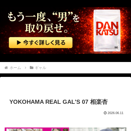
【画像】 ディズニーランドで買える「いなり寿司」がめちゃめちゃ美味しそう
【鹿児島】 突然右折し路面電車と衝突 乗っていた男女3人は車を放置しダッシュで逃走中
グリーンコーラとかいうやつ飲んだ？
中国「台風接近！」台風13号「三峡直撃予測」中国「上流大洪水！（三峡上流」中国都市「8/5の映像（動画」三峡ダム「緊急放流（決壊危機」中国「下流大水害（震え声」→
【動画】 逃げる判断はやっ！埼玉でスマホ運転のプリウスに当て逃げされる車載。
ホーム
ギャル
【韓国】５０代の男、マスクの着用を要求した乗客に暴行
【動画】 看護師の男性に男が殴りかかるが…看護師が柔術使いだった
YOKOHAMA REAL GAL'S 07 相楽杏
可愛い彼女の好奇心は止まらない。私がピアノの鍵盤を何度か叩いてみた → すると彼女はこうなった…
2026.06.11
海外「日本の住宅街にこんなレ●プ魔が潜んでるとかマジかよ…さすがHENTAIの国…」