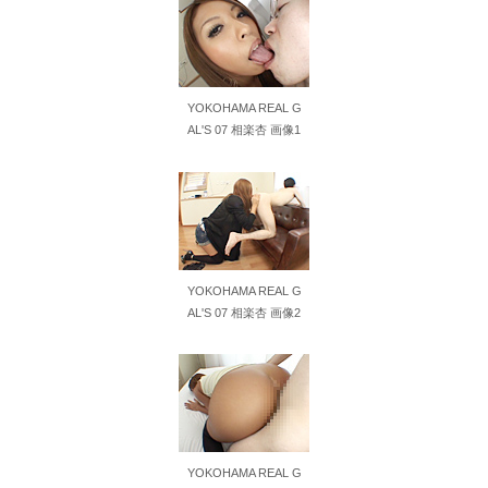
元れいわ新選組代表・山本太郎さん、現在の様子がこちらｗｗｗｗｗ
【画像】 パンツの線が透けまくってるOLの尻が工ロすぎるｗｗｗｗｗｗｗｗｗ
【動画】 自動ドアの仕組みを理解した富山のツバメが賢い。
YOKOHAMA REAL G
AL'S 07 相楽杏 画像1
【画像あり】 中学生くらいに見える女の子がうなぎを食べてるけど、お○ぱいにしか目が行かない
【配信限定】 いいから早く脱ぎなさい！スタイル抜群シゴデキOLの本当の顔は仕事のストレスをち●ぽで発散するムラムラ限界痴女 彩奈リナ
【悲報】 味噌ラーメンで行列、出来ない
YOKOHAMA REAL G
【画像】JKダンス部、部員の８割が巨乳のムホホ部だったwww
AL'S 07 相楽杏 画像2
【AIリマスター】グラビアアイドルと抽選会でエッチな○○しませんか？ 松村優
【朗報】 パルワールドが面白すぎてヤバイわ！！
【最近】俺がAmazonで買ってよかったものおしえる
YOKOHAMA REAL G