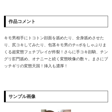
【エ□漫画】 父親が再婚してできた義姉に妙に気に入られてある出来事がきっかけで一線を越えてセフレのような関係になったんだけど、そのことが母...
作品コメント
(画像)45歳のビキニ水着姿ｗｗｗｗｗｗｗｗｗｗｗｗｗｗｗ
【閲覧注意】 有名タレント(48歳)、生配信中に自傷行為。想像の10倍エグくてファン全員トラウマに…
キモ男相手にトコトン顔面を舐めたり、全身舐めさせた
【画像】 女漫画家しか描かないバトル漫画のワンシーンが発見さらるｗｗｗｗｗｗｗｗｗｗｗｗｗｗｗｗｗｗｗｗｗｗｗｗｗｗｗ
り、尻コキしてみたり、包茎キモ男のチ○ポをしゃぶりま
くる超変態フェチプレイが炸裂！さらに手コキ顔騎、チン
【怒報】 国税庁「あのさぁ！君らがちゃんと納税してくれないとこうなっちゃうけどどうする？！」←これw w w w w w w w
グリ肛門舐め、オナニーと続く変態映像の数々。まさにブ
ッチギリの変態天国！挿入も濃厚！
【画像】 「まんがタイムきらら」エ□漫画みたいになる
【画像】 北海道警さん エ□垢をどんどん発掘してくれる
【閲覧注意】 大阪で警察官に射殺された ”刃物男” の無修正動画が海外で話題に「日本の光景とは思えない」
サンプル画像
【動画】 力士さん、ボクサーをボコってしまう