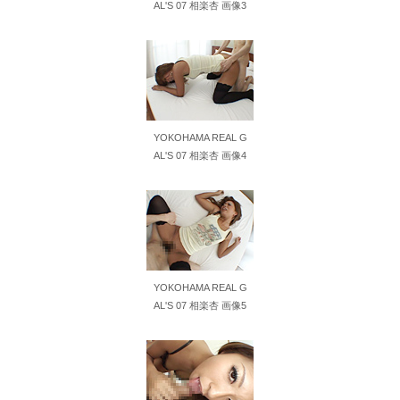
AL'S 07 相楽杏 画像3
スクーターが飛んだ!? とんでもない暴風で宙を舞う衝撃映像ｗ
【画像】最近のAV女優、アイドル顔負けにかわいいwww
【AIリマスター】巨乳フルーツ
【AIリマスター】レズ病棟 8
YOKOHAMA REAL G
AL'S 07 相楽杏 画像4
【AIリマスター】超高級美少女レズ・ソープ嬢7 白鳥さくら
職場の人妻と不倫をして、ついに、、、
夏だしオススメのホラー映画、おしえて
YOKOHAMA REAL G
童顔なのに積極的な後輩
AL'S 07 相楽杏 画像5
蛍大名・京極高次を語ろう
音羽紀香 お股ぱっくりマッサージがいいですね～！