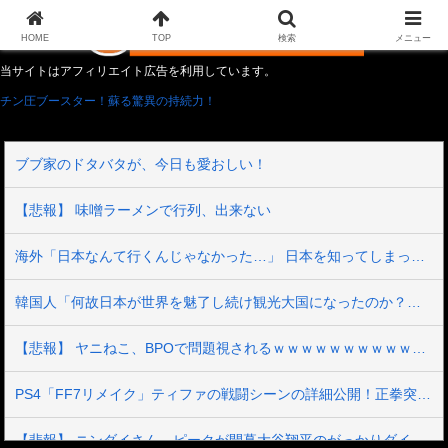
HOME
TOP
検索
メニュー
当サイトはアフィリエイト広告を利用しています。
チン圧ブースター！蘇る驚異の持続力！
ブブ家のドタバタが、今日も愛おしい！
【悲報】 味噌ラーメンで行列、出来ない
海外「日本なんて行くんじゃなかった…」 日本を知ってしまったディズニー信者、帰国後『本家』に失望する事態に
韓国人「何故日本が世界を魅了し続け観光大国になったのか？その理由がこちら‥」→「文化的なソフトパワーが凄い」
【悲報】 ヤニねこ、BPOで問題視されるｗｗｗｗｗｗｗｗｗｗｗｗｗ
PS4「FF7リメイク」ティファの戦闘シーンの詳細公開！正拳突きやかかと落としがセクシーだ！
【悲報】 ニンダイさん、ピークが開幕大谷翔平のがっかりダイレクトだったと言われてしまう