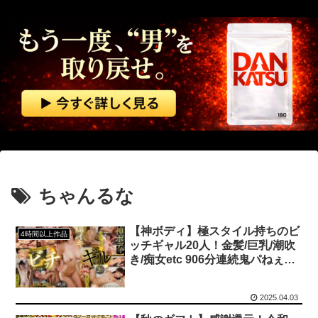
生理の予定が８月６日なんだけど７月２９日にドバッと鮮血でたから生理かな？って思ったのよね
夫「赤ちゃん俺に似てないな～本当に俺の子？」私「当たり前じゃん！」義両親「アンタが赤ちゃんの頃にそっくりよ」夫「うーん…」←私の理解や寛容な心が足りないのでしょうか？
【動画】 ガチ勢同士のボンバーマン、凄いｗｗｗｗｗｗｗｗｗｗｗｗ
世界初の超伝導量子熱機関…燃料もピストンもない量子エンジンが回った！
【速報】 中露の武装軍艦4隻が日本一周『いつでも国家沈没させられるぞ』
中国企業Zbtlink製のルーター20機種にバックドア… 外部から完全制御のおそれ
ちゃんるな
【閲覧注意】 メキシコの街中で生配信した結果…麻薬カルテルがやって来て、たった3秒で…（動画あり）
【神ボディ】極スタイル持ちのビ
4時間以上作品
ッチギャル20人！金髪/巨乳/潮吹
【動画】 高速道路を走行中の車からリアガラスが飛んでくる事故(゜o゜)
き/痴女etc 906分連続鬼パねぇ爆
イキSEX BEST
【ニューヨーク】夫の股間を触る女にブチギレる妻
2025.04.03