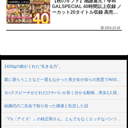
【秋のギフト】感謝還元！令和
【動画】 音がカッコ良すぎるｗ！！でっかい「三角定規」のブーメラン！！
16時間以上作品
GALSPECIAL 40時間以上収録 ノ
ーカット20タイトル収録 高売上
【マジで閲覧注意】 彼女がずっとエアコンを見上げていた。どうしたの？つけた方がいい？ → その時はまだ、本当の理由を知りませんでした…
ベスト2
エ□漫画『でっかいちん●んに負ける鬼強性欲おばさん』をrawやhitomiを使わずに無料で読む方法│田貸魔
2024.10.18
ちとせよしのさん(26)の限界突破のドスケベ尻 part2
葬送のフリーレン フェルンを脱がしていくエ□クリッカーゲーム 一級魔法使い、簡単に催眠術にかかる。
1420gの娘がくれた“生きる力”。
生意気バレー部メスガキを生ハメでわからせる♥️????♥️????♥️
親に逆らうことなど一度もなかった美少女が自らの意思でAV出演 箱入りお嬢様の中に21年間、封印されていたいびつな性的妄想が爆発 憧れ続けた被虐プレイに涙目で歓喜のマゾアクメ 真宮しおり
【動画】 じゅぼぼぼ！え！これが芸能人のフ●ラだ、綺麗な顔とお口でこんなことしているだ 笑
セ○クスビーチがどれだけヤバいか良く分かる動画…美女1人現れただけでこうなるとは…
【衝撃】 「かわいい虫」ランキング、ついに発表される
結婚式の二次会で知り合った娘達と乱交した話
職場の人妻と不倫をして、ついに、、、
『I"s〈アイズ〉』の桂正和さん、とんでもなくエッチなパンツを描く。これもう芸術だろ
今iPhone 17 Pro Max買うってあり？