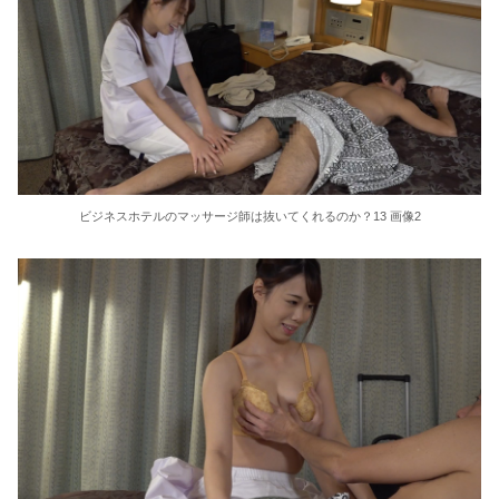
インコを見せてあげたおじいさん、捕まる
【悲報】福田雄一「新ケロロに福田組が出ます！」→爆死ちいかわの監督「原作に忠実に」→爆売れ
ハメ撮りプライベート 抱き心地満点 Hカップに沼る 森亜秋
ハメ撮りプライベート 極乳 宇佐美すい
ビジネスホテルのマッサージ師は抜いてくれるのか？13 画像2
私と一緒にオナニーしてっ 凪 八坂凪
JR東、長岡花火の客を乗せきれないためグリーン車とグランクラスにも詰め込み炎上ww
女「ガルガル期はホルモンバランスの影響で仕方ないの」 男「ふ~ん、性欲我慢できずレ●プする男と同じだね」
絵恋空 画像455枚【ヌード】
結婚式の二次会で知り合った娘達と乱交した話
近藤あさみ 大人になると衣装も下着になり露出度も高くなるのでいいですよね～！