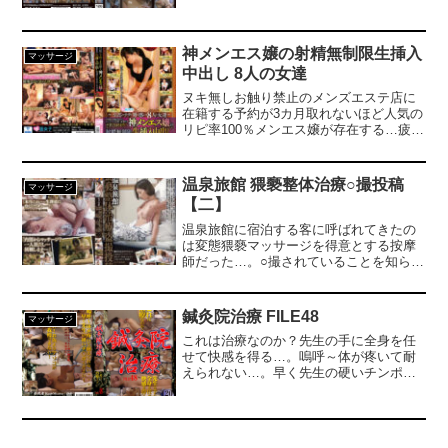
を記録した作品です。気持ちではイヤが
てしまいリラックスなんかできるわけも
っているのに体が反応してしまう女性達
なく声を漏らす。彼氏・旦那の真横で寝
の記録映像です。
取られた美女たち4名！もちろん本人たち
には黙って収録！（DOC DREAM）
神メンエス嬢の射精無制限生挿入
マッサージ
中出し 8人の女達
ヌキ無しお触り禁止のメンズエステ店に
在籍する予約が3カ月取れないほど人気の
リピ率100％メンエス嬢が存在する…疲労
回復オイルマッサージだけでなく男性の
体に密着し100％勃起させる男性器への施
術…興奮がおさまらない男性客に『内緒
温泉旅館 猥褻整体治療○撮投稿
マッサージ
ですよ…』とオイル手コキ、濃厚フェラ
【二】
チオ…男の心を見透かすようにそのまま
生ハメ騎乗位挿入…自らも感じイキまく
温泉旅館に宿泊する客に呼ばれてきたの
りお客チンポを楽しみ、時間いっぱい射
は変態猥褻マッサージを得意とする按摩
精無制限で中出しを膣奥で受け止める神
師だった…。○撮されていることを知らな
メンエス嬢たち…その全貌の○撮に成功し
い女性客は按摩師に性感を刺激され痴態
た搾精美女8人、彼女達の至高の性技をご
を晒す。【1人目】清楚な25歳OLは性感
体感ください。
施術に陥落、男根を使った治療で悶絶。
鍼灸院治療 FILE48
マッサージ
【2人目】失恋旅行中の女子大生。猥褻施
これは治療なのか？先生の手に全身を任
術の快感と寂しさから男根を受け入れ、
せて快感を得る…。嗚呼～体が疼いて耐
スレンダーな身体をくねらせ身悶える。
えられない…。早く先生の硬いチンポを
【3人目】一人旅のOLは美乳を揉まれ興
ください！熱い！お灸よりアソコが熱く
奮。男根の挿入を許すと吹っ切れたよう
て我慢できない！性感を十倍高めると噂
に乱れまくる。
の鍼灸院…。その即効性は、是非本編で
お確かめ下さい。