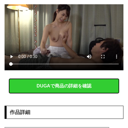
【画像】 「マスク美人さん、また我々を欺く」←海外でも流行りだした結果がこちらw w w w w w w
【動画】 クソガキロケット、怖すぎる…これよく轢かずに止まれたな
連れて行かれた
【コンゴ】 エボラ出血熱、感染3600人…過去最大の流行に
韓国人「どうやら五輪サッカー日韓戦でも審判の接待があった模様…」→「メダル剥奪なのでは…？（ブルブル」＝韓国の反応
ワイ「セ○クスしよｗｗｗｗ」女友達「ヤってもいいけど……」→○起チ○ポを擦りつけまくった結果ｗｗｗｗｗｗｗｗ
【画像】 7人のビキニ女子をタイプ別に並べてみた結果ｗｗｗｗｗｗ
DUGAで商品の詳細を確認
顔は50点ぐらいだけれどお○ぱいが2万点の女性が見つかるｗｗｗ
積水ハウス「地面師に55億円騙し取られた…」ワイ「はえーかわいそう…会社滅茶苦茶やろなぁ」
作品詳細
【画像】 北海道、推定300kgのヒグマ登場ｗｗｗｗｗｗｗｗｗｗｗｗｗｗｗｗｗｗｗｗ