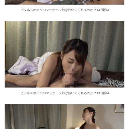
東大教授「今は織田信長は天才ではなく凡人だったという説が強いがそれは違うと思う」
ビジネスホテルのマッサージ師は抜いてくれるのか？13 画像3
激しく揺れる小さな胸が愛おしくてたまらない
【ＳＭ・調教】出会い系でエッチした最高のドＭ女
日本政府の突然のビザ厳格化に中国人から批判殺到。「もう鎖国しろ」「あきれてモノ言えない」
松居一代 画像36枚【ヌード】
素人ＡＶ面接 ~ロリ娘にセクシーランジェリーを着せて生中ハメ~
まんチラの誘惑 ~ダチの母ちゃんと~
ビジネスホテルのマッサージ師は抜いてくれるのか？13 画像4
アラサー喪女の暴走オーガズム
月刊 古瀬玲
激しめイラマが好き！