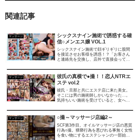
関連記事
シックスナイン施術で誘惑する確
マッサージ
信○メンエス嬢 VOL.1
シックスナイン施術で顔ギリギリに股間
を接近させお客様を誘惑！？「お客さん
と連絡先を交換し、店外で直接会ってい
るセラピストがいるらしい」客足減で困
った店長の依頼でDANDYが潜入調査。店
長協力のもと施術部屋に○撮カメラを仕掛
彼氏の真横で●撮！！恋人NTRエ
マッサージ
け、禁止行為の一部始終を確認。カメラ
ステ vol.2
に映っていたのは、シックスナイン状態
でパンツを見せ、顔に股間を接近させ性
彼氏・旦那と共にエステ店に来た美女。
的サービスでメロメロにさせるメンエス
そこには男の施術師しかいなかった…。
嬢の姿が。
気持ちいい施術を受けていると、女への
施術だけ次第に密着が多くなり濃厚施術
へと変わっていく！仕切りはあるもの
の、隣には愛する彼が…。「直接触らな
○撮～マッサージ店編2～
マッサージ
いと効果が出ませんので」と言いくるめ
SCF第3作目。オイルマッサージ店の悪質
られた後は際どいところを集中的に責め
行為○撮。猥褻行為を悪びれる事無く女性
られる。恥ずかしがっていた女も彼が横
を食い物にするエステシャンの一部始終
にいるのに、ドエロ施術でついには感じ