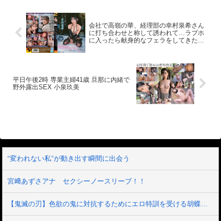
会社で高嶺の華、経理部の幸村泉希さん
に打ち合わせと称して誘われて…ラブホ
に入ったら献身的なフェラをしてきたの
でそのまま何度も精飲と中出しをした。
平日午後2時 専業主婦41歳 旦那に内緒で
野外露出SEX 小泉玖美
“変われない私”が動き出す瞬間に出会う
宮﨑あずさアナ セクシーノースリーブ！！
【鬼滅の刃】色欲の鬼に対抗するためにエロ特訓を受ける胡蝶しのぶ…！クールなしのぶが快楽に抗えず翻弄されちゃう…