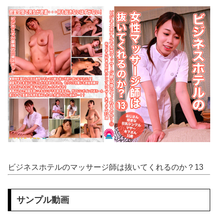
【動画】 走る車に石を投げまくる男が警察に捕まりボコボコにされる
【動画】 じゅぼぼぼ！え！これが芸能人のフ●ラだ、綺麗な顔とお口でこんなことしているだ 笑
【画像】 JKさん、日本最大級の”水かけ祭り”フェスでおっ〇ぱい丸見え！大量ぶっかけハプニングｗｗｗ
【画像】 釘崎野薔薇がチクニーで気持ちよくなってるエ□画像
【二次エ□】 機械姦・機械プレイH画像まとめ
【エ□漫画】 バ先で一目惚れしたダウナー女店長のエ●チなサービスで給料0円…！弱点チクビ責めでイカせまくってわからせる…！
【ネオポルテ】 実写配信中に金〇が映る大事故が発生!?
【朗報】 爆胸の気象予報士さん、NHKから解き放たれる
ビジネスホテルのマッサージ師は抜いてくれるのか？13
【衝撃】 きゃりーぱみゅぱみゅ 本名をさらりと告白
サンプル動画
【悲報】 昭和、やばすぎる 昔は良かったって何だよ