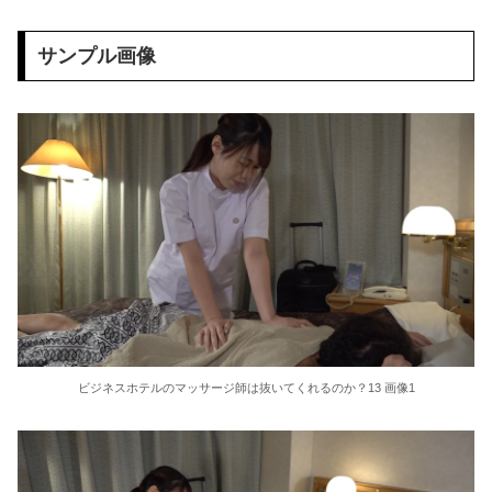
【画像】 どえらい乳のJSが発見される
サンプル画像
【画像】 下着姿で昼寝中の妹のケツｗｗｗｗｗｗｗｗｗｗｗｗｗ
中国人当たり屋『よし飛び込むぞ！』→バス運転手の反応が強すぎて吹いたｗ
ギリギリやれるブス巨乳ｗｗｗｗｗｗｗｗｗ （※画像あり）
ハメ撮りプライベート フェロモン美尻 わたしスケベなの 高嶋和
【悲報】 味噌ラーメンで行列、出来ない
ハメ撮りプライベート アヘ顔とオホ声の破壊力 やっぱりいいね！【ののか】嬢 有加里ののか
まん「レ●プされた」検事「ほんまか？」→疑った検事を裁判で訴える
ビジネスホテルのマッサージ師は抜いてくれるのか？13 画像1
回転寿司屋客「水くれや」 アルバイト僕「セルf(いや揉め事は避けよう)」→結果ｗｗ
小学校教師さん、アメリカの自ポ検知センターから警視庁に連絡され児童ポルノ所持で逮捕 エッヂ民も逮捕されるぞ！www