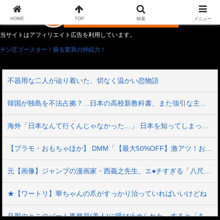
HOME
TOP
検索
メニュー
当サイトはアフィリエイト広告を利用しています。
チン圧ブースター！蘇る驚異の持続力！
不器用な二人が辿り着いた、切なく温かい恋物語
韓国が独島を不法占拠？…日本の高校新教科書、また強引な主張＝韓国の反応
海外「日本なんて行くんじゃなかった…」 日本を知ってしまったディズニー信者、帰国後『本家』に失望する事態に
【プラモ・おもちゃほか】 DMM「【最大50%OFF】激アツ！おもちゃ・ホビー夏セール」【本日開催】
元【画像】ジャンプの漫画家・西義之先生、エ●チすぎる「八尺様」の新作エ□漫画を描く
★【ワートリ】華ちゃんの爪がすっかり治っていればいいけどね
旦那のとこのパート事務員(美人)に呼び止められた。すると「あんな物(昼食)を旦那さんに食べさせるなんて信じられない！」と言い出し...