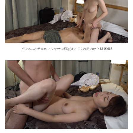
36歳の彼女と結婚したいのに、家族が猛反対。家族から信じられない言葉が飛び出した… 他
クーラーボックス積んで出発→途中で買い足し…50代公務員の“ドライブ”が地獄すぎた 他
【画像】長濱ねる(27歳)の乳がヤバイと話題にｗｗｗｗ1700万バズｗｗｗｗｗｗｗｗｗｗ 他
ビジネスホテルのマッサージ師は抜いてくれるのか？13 画像5
【画像】人気Vチューバーさん、とんでもない姿を披露ｗｗｗｗｗｗｗｗｗｗ 他
【悲報】2050年の日本、独身ボッチ祭りが現実になるとかｗｗｗｗ 他
Powered by livedoor 相互RSS