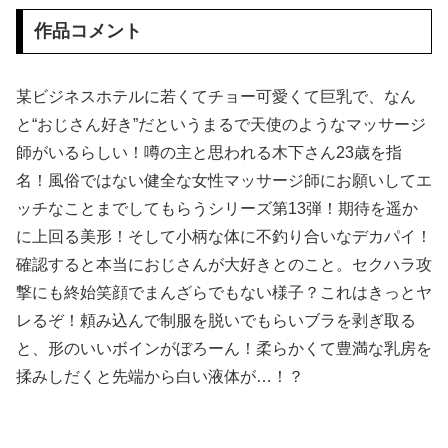
作品コメント
【画像】 女子高生「え待って、パパが隣りの車両いる。。。」
【悲報】 味噌ラーメンで行列、出来ない
某ビジネスホテルに若くてチョー可愛くて巨乳で、なん
と“おじさん好き”だというまるで天使のようなマッサージ
【画像】 女さん、アソコにとんでもない物を入れて病院に担ぎ込まれる
師がいるらしい！噂の主と思われる木下さん23歳を指
【画像】 書道甲子園とかいうお○ぱい見放題の大会ｗｗｗｗｗｗｗ
名！風俗ではない健全な女性マッサージ師にお願いしてエ
ッチなことまでしてもらうシリーズ第13弾！期待を遥か
海外「飛田新地でこんなアイドル級の子と即ハメできるのかよ」⇒ 晒された無修正動画がコチラ
に上回る美形！そして小柄な体に不釣り合いなデカパイ！
確認すると本当におじさんが大好きとのこと。セクハラ攻
【悲報】 渡邊渚さん「キスしろよ」のヤジでPTSD発症時の状態に逆戻り
撃にも終始笑顔でまんざらでもない様子？これはきっとヤ
【驚愕】看護師(若い女)にチ○コ拭かれたらｗｗｗｗｗｗｗｗｗｗｗ
レるぞ！頼み込んで制服を脱いでもらいブラを剥ぎ取る
と、形のいいボインがぼろーん！柔らかくて豊満な乳房を
身長146cmでふさふさ陰毛の地味っ娘 佐々倉ひより、大舌ﾚ交解禁で顔も腟内も精●で汚されまくるｗｗ
揉みしだくと先端から白い液体が…！？
韓国のAVですがセッ○スシーンがリアルすぎて○起確定です！！