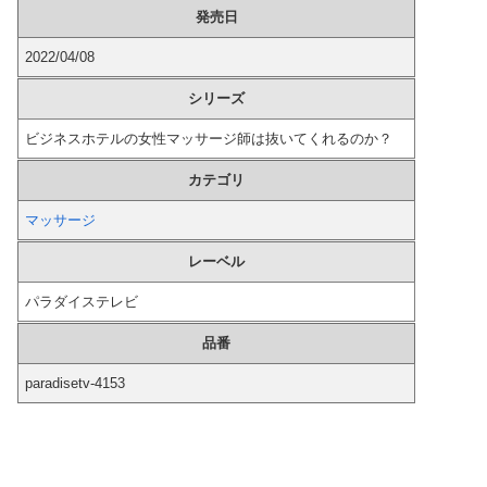
発売日
【悲報】 熊本県知事、報道陣土足取材にマジギレ「遺族や被災者から強い不満でてる！」 → 記者「例えば？」 → 知事、怒り通り越して呆れてしまう ………
2022/04/08
【画像】 日テレ女子アナさん、とんでもないグラビアを披露した結果・・・
シリーズ
【画像】 「パンツを見せるためだけのアニメ」あったでしょｗｗｗｗｗ
ビジネスホテルの女性マッサージ師は抜いてくれるのか？
海外「日本なんて行くんじゃなかった…」 日本を知ってしまったディズニー信者、帰国後『本家』に失望する事態に
カテゴリ
マッサージ
【動画】 女子大生さん、教室でマ○毛チェックしてしまい流出ｗｗｗｗｗｗｗｗｗｗｗｗｗｗｗｗｗｗ
レーベル
【画像】 こんなだらしない体型の女子が好きなやついる？
パラダイステレビ
美人JDが彼氏のオ○ニー用に送った動画、勝手に晒されて学校中の”共有オカズ” にされる
品番
【正論】 有吉「『俺テレビ見ない』って言う奴おかしいだろ。団子屋で『団子食べない』って言うか？」
paradisetv-4153
エネ夫に離婚を突きつけたら私の職場(法律事務所)に乗り込んできた 堂々と「離婚の法律相談です。母の薦めでこちらに参りました」と言っているが、...
【悲報】 元フジテレビ渡邊渚さん、『地獄』に逆戻りしてしまう・・・・・