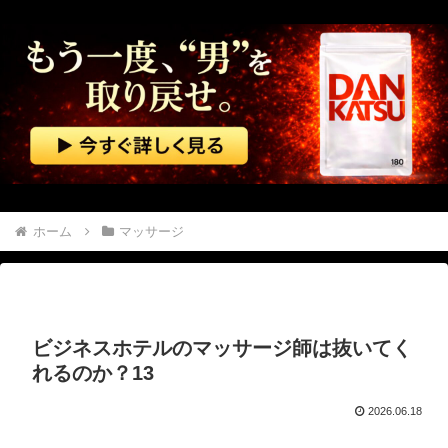
電気代1時間16円で全身冷却!? 全身を冷やす“人間用冷蔵庫”『ど冷えもんBOX』→工事現場やゴルフ場で導入続々と話題
【画像】 Netflix版『リボンの騎士』、とんでもない事になるｗｗｗｗｗ
【株式投資】 韓国で「真夏の世の夢」崩壊、若者中心に多くの人が「人生オワタ」―中国メディア
広末涼子が活動再開 病名公表を決意させた、次男からの言葉明かす
【金利上昇】 年24万円負担増 30代住宅ローンで、内閣府試算
ホーム
マッサージ
【マジで閲覧注意】 彼女がずっとエアコンを見上げていた。どうしたの？つけた方がいい？ → その時はまだ、本当の理由を知りませんでした…
美人JDが彼氏のオ○ニー用に送った動画、勝手に晒されて学校中の”共有オカズ” にされる
ビジネスホテルのマッサージ師は抜いてく
【動画】 パキスタンの山の麓で撮影された鉄砲水が地獄すぎる。
れるのか？13
ロシアがウクライナ首都に大規模攻撃、トランプ氏とゼレンスキー氏の和平交渉前に
2026.06.18