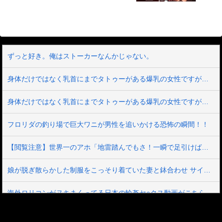
ずっと好き。俺はストーカーなんかじゃない。
身体だけではなく乳首にまでタトゥーがある爆乳の女性ですが抱けるか？？
身体だけではなく乳首にまでタトゥーがある爆乳の女性ですが抱けるか？？
フロリダの釣り場で巨大ワニが男性を追いかける恐怖の瞬間！！
【閲覧注意】世界一のアホ「地雷踏んでもさ！一瞬で足引けば問題なくね？ｗ」⇒ 実践した結果
娘が脱ぎ散らかした制服をこっそり着ていた妻と鉢合わせ サイズの合わないムチパツ姿で恥じらうのがエロ可愛すぎて10数年ぶり学生気分に戻ってハメまくった 有岡みう
海外ロリコンがヌキまくってる日本の輪姦セ○クス動画がこちら。これアウトｗｗｗ
【即完売】コミケでマン○販売してる美女コスプレイヤー、見つかる（動画あり）