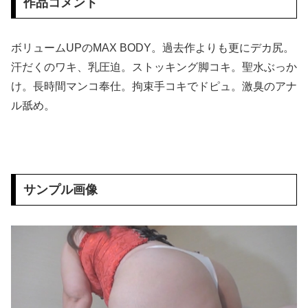
作品コメント
【画像】 「キム兄」こと芸人・木村祐一さん（63歳）、最新の松本人志さんとのツーショットが完全に別人だとネット騒然！ 「マジで誰かわからん」...
ボリュームUPのMAX BODY。過去作よりも更にデカ尻。
【悲報】 味噌ラーメンで行列、出来ない
汗だくのワキ、乳圧迫。ストッキング脚コキ。聖水ぶっか
け。長時間マンコ奉仕。拘束手コキでドピュ。激臭のアナ
お○ぱいの膨らみが色気ハンパない…無防備な谷間が興奮する胸チラエ□画像
ル舐め。
【画像】 マスパンこと枡田絵理奈アナ、地上波でまさかのパ○チラ
韓国の「セッ○ス・イン・ザゲーム」という映画がエ□過ぎると話題にｗｗｗ
【画像】 空調服、なんかヱロくなるｗ
サンプル画像
【恐怖】 酒とタバコを愛する日常系女性YouTuber、ガチで体が終わる・・・
配信限定 BOOOM！ CUTS！ 豊田怜花 ハメ撮り
【画像】 ジャパネットたかたで胸チラする放送事故ｗｗｗｗｗｗｗｗｗ