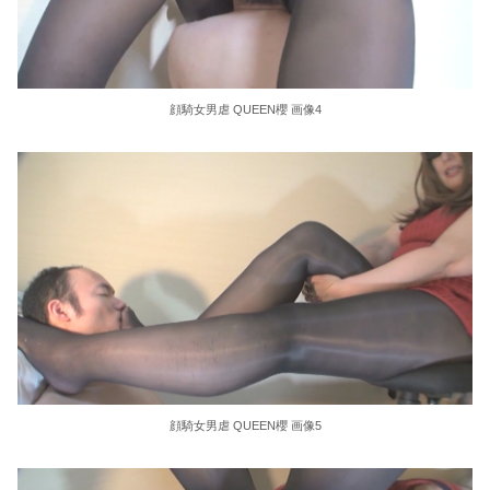
東大教授「今は織田信長は天才ではなく凡人だったという説が強いがそれは違うと思う」
激しく揺れる小さな胸が愛おしくてたまらない
顔騎女男虐 QUEEN櫻 画像4
【ＳＭ・調教】出会い系でエッチした最高のドＭ女
日本政府の突然のビザ厳格化に中国人から批判殺到。「もう鎖国しろ」「あきれてモノ言えない」
松居一代 画像36枚【ヌード】
素人ＡＶ面接 ~ロリ娘にセクシーランジェリーを着せて生中ハメ~
まんチラの誘惑 ~ダチの母ちゃんと~
アラサー喪女の暴走オーガズム
顔騎女男虐 QUEEN櫻 画像5
月刊 古瀬玲
激しめイラマが好き！