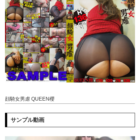
ロシアがウクライナ首都に大規模攻撃、トランプ氏とゼレンスキー氏の和平交渉前に
【動画】 グラドルのエ●チは凄い！極上のお●ぱいに綺麗な体の無防備な姿はエ□ぃ！
【凄すぎる】 力士の嫁に美人が多い理由→「これ」だったｗｗｗｗｗｗｗ
【エ□漫画】 魔導書書店で働いてるダウナー系巨乳店員が同僚の童貞く●にパパ活を持ちかけてお金をもらって中出しセッ●スしちゃう！
【悲報】 コンビニのおにぎり、誰も食べなくなる…
【画像】 JCさん、整体マッサージ中におっ〇い丸見え放送事故！オカズにされてシコられまくるｗｗｗ
ボケて史上最強の作品 【画像】ボケて史上最強の作品、ついに決まるｗｗｗｗｗｗｗｗ
顔騎女男虐 QUEEN櫻
新垣あやせの中出しエ●チのエ□画像 500枚【俺妹(俺の妹がこんなに可愛いわけがない)】
敵「扇風機を当てて寝るとヤバいぞ！」 ワイ「大丈夫やろｗｗｗ」扇風機ポチー
サンプル動画
【二次エ□】 彼女、お借りします画像、ヒロイン全員かわいすぎる件ｗ