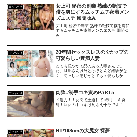
唾まみれ！
女上司 秘密の副業 熟練の艶技で
ぽっちゃり
僕を虜にするムッチムチ密着メン
ズエステ 風間ゆみ
女上司 秘密の副業 熟練の艶技で僕を虜に
するムッチムチ密着メンズエステ 風間ゆ
み
20年間セックスレスのKカップの
ぽっちゃり
可愛らしい豊満人妻
とても穏やかで品のある人妻さんでし
た。旦那さん以外とはほとんど経験がな
く、初々しい感じがとても可愛らしかっ
たです。四十路とは思えない透き通るよ
うな色白モチ肌がポチャっと弾けるっ！
奇跡の可愛い系豊満熟女収録。6SEX収
肉弾○制手コキ責めPART5
ぽっちゃり
録。
ド迫力！！女肉で圧迫して○制手コキ発
射！巨女の手コキは見応え十分です！
HIP168cmの大尻女 裸夢
ぽっちゃり