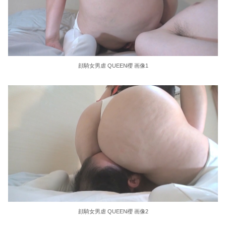
【無修正マ○コ】 10代美少女の ”初めての女性器脱毛” 動画、エ□すぎて1000万再生される・・・
【画像】 この美人ママ、脱いだら凄い・・・
同棲中の彼氏が撮った！？身内だけが拝める素人のお○ぱい…家の中ゆえの無防備な胸元がたまらない谷間エ□画像
顔騎女男虐 QUEEN櫻 画像1
セクシー過ぎる下着で屋外で撮影中のモデルがエ□過ぎるｗｗｗ
【画像】 女子アナの胸チ〇厳選スゴすぎｗｗｗｗ
配信限定 BOOOM！ CUTS！ 通野未帆 乳首舐め手コキ
浮気がバレて離婚になった元夫宅に居候して1年、復縁を迫ったら「さっさと職を見つけて出ていけ」と冷たく拒絶された。
【8/6】8.6秒バズーカ、反日行為で消えるwww
X民「みいちゃん作者とダイアナが別人という言い分は無理があるんじゃない？」 バチャ豚「！！！！」ｼｭﾊﾞﾊﾞﾊﾞﾊﾞ
【画像】パン線透けまくってるOLの尻www
顔騎女男虐 QUEEN櫻 画像2