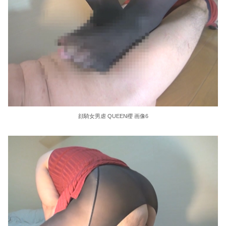
36歳の彼女と結婚したいのに、家族が猛反対。家族から信じられない言葉が飛び出した… 他
クーラーボックス積んで出発→途中で買い足し…50代公務員の“ドライブ”が地獄すぎた 他
【画像】長濱ねる(27歳)の乳がヤバイと話題にｗｗｗｗ1700万バズｗｗｗｗｗｗｗｗｗｗ 他
【画像】人気Vチューバーさん、とんでもない姿を披露ｗｗｗｗｗｗｗｗｗｗ 他
【悲報】2050年の日本、独身ボッチ祭りが現実になるとかｗｗｗｗ 他
顔騎女男虐 QUEEN櫻 画像6
Powered by livedoor 相互RSS