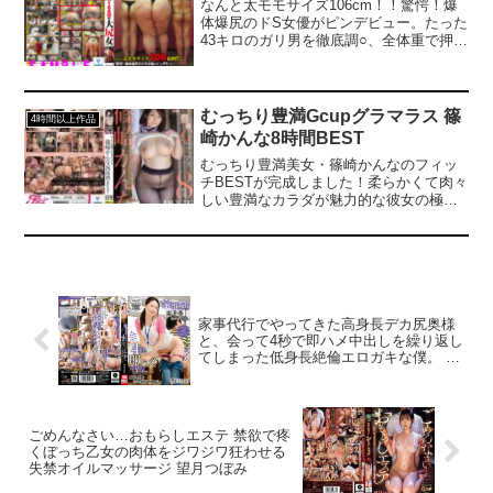
なんと太モモサイズ106cm！！驚愕！爆
体爆尻のドS女優がピンデビュー。たった
43キロのガリ男を徹底調○、全体重で押し
潰し！体力のあるオトコでも余裕で撃
沈、全てのシーンが豪快でエロ！全身全
てを埋め尽くす！！
むっちり豊満Gcupグラマラス 篠
4時間以上作品
崎かんな8時間BEST
むっちり豊満美女・篠崎かんなのフィッ
チBESTが完成しました！柔らかくて肉々
しい豊満なカラダが魅力的な彼女の極上
ボディを揉んで吸って突きまくりたっぷ
り射精して下さい！徹底的に調教される
肉塊凌●SEX、デカ尻女の淫らな肉尻性
交、黒人解禁デカマラFUCK、豊満痴女な
ど篠崎かんなの魅力を凝縮。4作品16コー
ナーを収録した480分作品！
家事代行でやってきた高身長デカ尻奥様
と、会って4秒で即ハメ中出しを繰り返し
てしまった低身長絶倫エロガキな僕。 葉
山さゆり
ごめんなさい…おもらしエステ 禁欲で疼
くぼっち乙女の肉体をジワジワ狂わせる
失禁オイルマッサージ 望月つぼみ