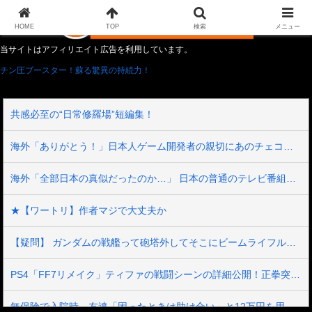
HOME
TOP
検索
メニュー
当サイトはアフィリエイト広告を利用しています。
チン圧ブースター！蘇る驚異の持続力！
共感必至の“日常修羅場”短編集！
海外「ありがとう！」日本人ゲーム開発者の親切にあのチェコの英雄も超感動
海外「全部日本の真似だったのか…」 日本の普通のテレビ番組が最新SNSの数十年先を行っていたと話題に
★【ワートリ】作者マジで大丈夫か
【疑問】 ガンダムの戦艦って砲塔外してそこにビームライフル挿しといたらいいんじゃない？？？？
PS4「FF7リメイク」ティファの戦闘シーンの詳細公開！正拳突きやかかと落としがセクシーだ！
無保険で入院時、友達「困ったときは助け合い」と12万円を用意してくれた→震災で友人の家倒壊。友人「お金返して」私「返す義務はないよ」→他友人に縁切りされたけど用意するべき？