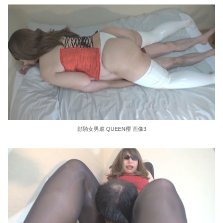
オバショット おばさんの、おばさんによる、おばさんマニアのための、おばさんセックス れいかおばさん41歳
【ワロタ】ｴｾ不思議ちゃんこじらせて病んでる系に憧れてた時期に、路上で気持ち悪い絵や詞を披露したり、土砂降りの中で〇〇してた←報告者の家族が素敵すぎるｗｗｗ
乳首発狂 乳首愛こそ全て 通野未帆
危険日直撃！！子作りできるソープランド 537分 BEST 4
【海外の反応】移民なしで少子化を解決するにはどうしたらいいんだ？ → 「現代の経済は人口増加を前提としているからな」「福祉の崩壊もヤバい」
【画像】女の子が工ッチの後にして欲しいことｗｗｗｗｗｗｗｗｗｗ
顔騎女男虐 QUEEN櫻 画像3
猫って自分でかわいいってわかってると思わない？【再】
播磨赤松氏について語る
中川朋美 １メートル越えの大迫力白おっぱい！！
【悲報】 味噌ラーメンで行列、出来ない