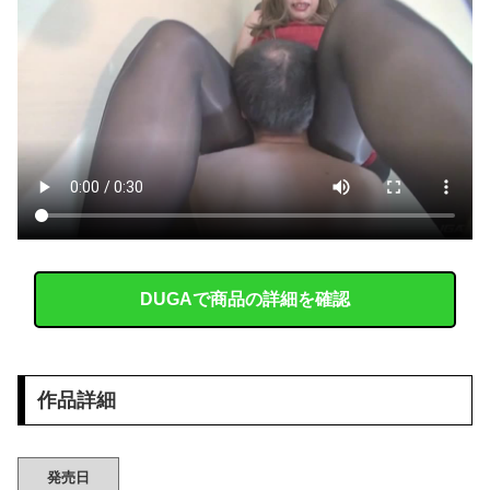
【悲報】 シャコタンのプリウスを笑った運転手、散る………
【VTuber】 学術系VTuber、アカデミア関係者らに「V名義の活動を本人の業績として証明できる形にしておいた方がいい」← どうやって証明しておけばいいんだろうな
【動画】 撮影走行でホンダADUO改良型エンジン（PU）を搭載したアストンマーチンが“いい音”と話題に
メキシコ人「韓国、やめておけ」元日本代表指揮官、韓国代表の新監督有力候補に急浮上！【海外の反応】
韓国、日本で韓国籍のインフルエンサーが7台の車に当て逃げして逮捕されたのに「また日本は嫌韓しようとしている」と決めつけて責任転嫁
スカートの中が凄いことになってるフリーグラドルTsumu
DUGAで商品の詳細を確認
義父「事故を起こす前に免許を返そうと思う」私「その決断は立派ですね…」→義父の一言に胸が熱くなって…
【画像】 フリーアナの宇垣美里(35)さん、パンッパンの乳房がエ□すぎるｗｗｗｗｗｗ
作品詳細
【ガチ映像】 田舎の村で行われてる ”逆レ●プ祭り” で男に跨って無理矢理チ●コを挿入する女の動画がエ□すぎる…
【画像】 松屋さん、とうとう食器の返却のみならず『仕分け』まで客にさせ始めてしまうｗｗｗ
発売日