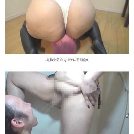
顔騎女男虐 QUEEN櫻 画像9