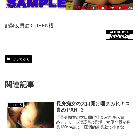
顔騎女男虐 QUEEN櫻
ぽっちゃり
関連記事
長身痴女の大口開け唾まみれキス
ぽっちゃり
責め PART3
「長身痴女の大口開け唾まみれキス責
め」シリーズ第3弾の登場！女優全員が身
長180cm越え！圧倒的身長差で小さな男
の顔を呑み込むようなディープキス責
め！厚い舌でベロベロ舐めまわし、顔面