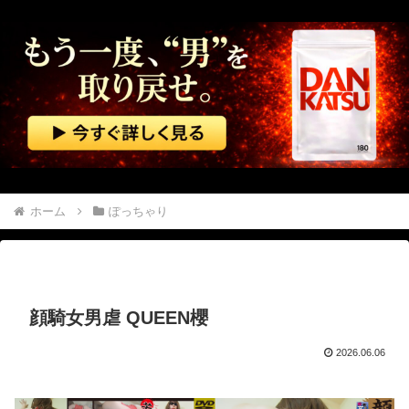
義弟「子供３人を育てられないから引き取って」私「なぜ？」義弟「子なしだから。実子がいたら差別やらいじめっ子の心配があるけどいないから、ちょうどよかったね」→その後・・・
【エ□漫画】 一番シコれる属性『姉の友達』に決定するｗｗｗ
渡邊渚さん、近況報告「最近は落ち着いてきてます」
【予算100万】 市長「特定外来生物クビアカは気持ち悪い虫だしそんな需要ないと思う」1匹300円相当の報奨金→初日に42万取られ焦り
イオンモール熊本の爆発、ガス管に残っていたLPガスが漏れたことが原因か 経産省が全国の大規模施設でガス供給設備の点検要請
ホーム
ぽっちゃり
おばあさんが畑仕事をしていた。腰が心配だ！ → 背中はこんな様子です…
【動画】 ラリーカーが大ジャンプして横転
顔騎女男虐 QUEEN櫻
【動画】 パキスタンの山の麓で撮影された鉄砲水が地獄すぎる。
2026.06.06
【無修正マ○コ】 10代美少女の ”初めての女性器脱毛” 動画、エ□すぎて1000万再生される・・・