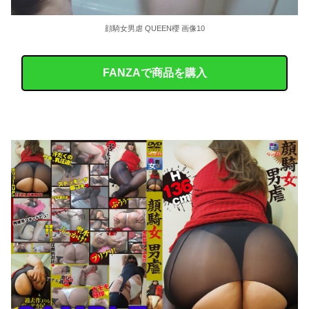
顔騎女男虐 QUEEN櫻 画像10
FANZAで商品を購入