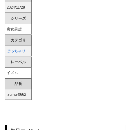
2024/11/29
【画像】 ワイ「アルファードいいなあ。買いに行くか」店員「ほいっ見積もりな！」ワイ「金額おかしくね？」←お前らもそう思うよな？？？？？
シリーズ
【速報】 町のお弁当屋さん「申し訳ないが消費税1%になったらその分商品代を値上げするわ」 「うちも！」
痴女男虐
すまん『ガンダム』について全く知らないんやが最強のやつはどんなの？
カテゴリ
【海外の反応】 なぜイチローはあんなに敬遠四球が多かったの？「45歳引退で通算打率.311の突然変異だぞ」
ぽっちゃり
【画像】 令和ＪＫのスカート、こうなるｗｗｗｗ
レーベル
イズム
派遣「勤務態度悪いので一旦シフト未定にしますね」俺「じゃあ辞めますね」派遣「え」←これｗｗｗｗｗｗ
品番
【画像】 避難所の女がHすぎるｗｗｗｗｗ
izumu-0662
【話題】 河内長野市で警官が包丁男に発砲したシーンのモザ無し映像が公開される。
【画像】 「松のや」とかいう公共食料配給所ｗｗｗｗｗｗ
【画像】 井口裕香さん、パンツ丸見えｗｗｗｗｗｗｗｗｗｗｗｗｗｗ