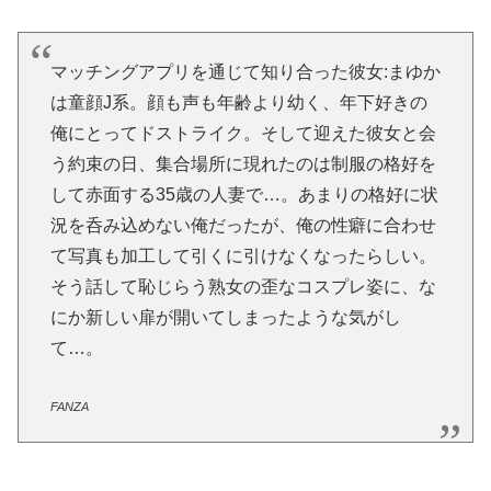
【衝撃画像】絶対にヒグマに襲われない「最強の家」、凄すぎるwwwこれは…ヤバすぎる…
義兄嫁が自宅をサロンにして姪を毎日ウトメへ預ける生活に。数年後、そのツケが一気に回ってきて…
マッチングアプリを通じて知り合った彼女:まゆか
は童顔J系。顔も声も年齢より幼く、年下好きの
おま〇こ貸してくれる友人の娘たち モノ扱いセックスに憧れる姉妹に中出ししたら惚れられて困った
俺にとってドストライク。そして迎えた彼女と会
う約束の日、集合場所に現れたのは制服の格好を
ナチュラルハイ夏スペシャル 敏感（恥）巨尻羞恥2026 完全版 10人全員SEX 2枚組8時間
して赤面する35歳の人妻で…。あまりの格好に状
【画像】ボーイッシュメスガキ、男湯に侵入してしまうｗｗｗｗｗｗｗｗｗｗ
況を呑み込めない俺だったが、俺の性癖に合わせ
て写真も加工して引くに引けなくなったらしい。
フロリダの釣り場で巨大ワニが男性を追いかける恐怖の瞬間！！
そう話して恥じらう熟女の歪なコスプレ姿に、な
にか新しい扉が開いてしまったような気がし
播磨赤松氏について語る
て…。
嫁が苦労して名前を縫った息子の水着を掃除のついでに捨ててしまったことに気づいた。また嫁に頼むしか…
FANZA
中川朋美 １メートル越えの大迫力白おっぱい！！
【悲報】 味噌ラーメンで行列、出来ない