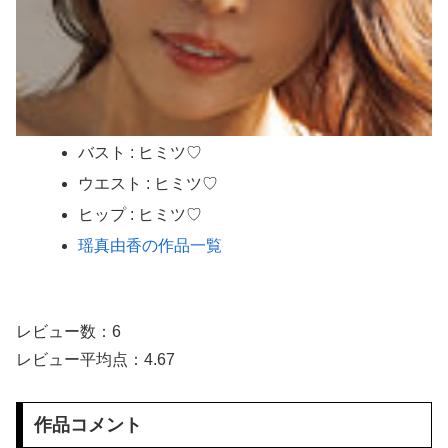
お腹を空かせた子供たちにご飯をあげていた。ほんと助かるわ、どうもありがとう → 母親はこんな様子です…
【驚愕】 無職女だけど性欲ヤバくて親マジ切れヤバいｗｗｗｗｗｗｗｗｗｗｗｗ
【画像】 本田望結の妹、本田望結より実ってしまう
【ガチ映像】 大学のヌードデッサンの授業で高額モデルに依頼したら○○○が凄すぎた動画、お前らの想像の20倍は凄い
バスト : ヒミツ♡
ウエスト : ヒミツ♡
【画像】 さすがにデカすぎるコスプレイヤーｗｗｗｗｗｗｗｗｗ
ヒップ : ヒミツ♡
図書館の陰キャ司書は惚れやすい性欲百合モンスター 優しくしてくれたギャルJ○に断られても追いかけまわして乳首こりこりレズ告白
瑶真由香の作品一覧
自分より才能ある同級生女子に嫉妬したアホ男子、他校や先輩にデマを吹聴して「大学進学を阻止する」と進路を潰そうと企んでるらしい
娘の高校合格祝い中に相続のことで相談してくる女性からLINEがきた。スマホを手にしたら妻に「返事するなら向こうでやってくれる？」と冷たい声で言われ…
レビュー数：6
レビュー平均点：4.67
彼氏チ○ポを座席の隙間手コキでこっそり発射させ声我慢SEXで中出しまでさせる寝取り好きお姉さん 夜行バス逆NTR
まさか敗因が『早川の回跨ぎ』になるとは思わなかったな
作品コメント