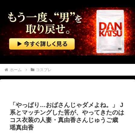
2/2【バカの壁】嫁は俺母がアポなし凸してくるのを嫌うし、母は悪意があってか平気で繰り返す。なぜ嫁姑は仲良くできないんだ？なんで女って生き物はこうもバカで感情的なのだろうか？
この小さな出来事でこの実行力の差よ…と人生そのものが心配になってしまう
【画像】 キリトの彼女、エ□い衣装を着てしまうｗｗｗ
【速報】 記者「中革連は食料品消費税ゼロを公約に掲げていたが？」→階猛氏「そ、それは財源確保という条件付き」
「コンビニ、馬鹿にすんなよ」→あのオーナー夫婦、不起訴ｗｗｗｗｗｗｗｗｗ
ホーム
コスプレ
中国「大洪水！」中国ダム「決壊」地元民「公式発表より死者多い！」中国政府「住民拘束！（安否不明」中国当局「救助隊動画も削除」台風13号「三峡ダム接近中」→
【動画】 看護師の男性に男が殴りかかるが…看護師が柔術使いだった
「やっぱり…おばさんじゃダメよね。」 J
隣の家に２人組の泥棒が現れた。柱を登って２階から侵入しようとしている。真昼間から大胆な犯行だ！ → どうやら親子のようです…
系とマッチングした筈が、やってきたのは
コス衣装の人妻・真由香さんじゅうご歳
【動画】 本物の銃の『弾道』がよく分かる動画まとめがコチラｗｗｗ！！
瑶真由香