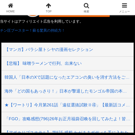
HOME
TOP
検索
メニュー
当サイトはアフィリエイト広告を利用しています。
チン圧ブースター！蘇る驚異の持続力！
【マンガ】バラシ屋トシヤの漫画セレクション
【悲報】 味噌ラーメンで行列、出来ない
韓国人「日本のXで話題になったエアコンの臭いを消す方法をご覧ください」→「これマジ？」
海外「どの国もあっさり！」日本が撃退したモンゴル帝国の本当の恐ろしさに海外が大騒ぎ
★【ワートリ】今月第261話「遠征選抜試験Ⅱ④」【最新話コメント用】
「FGO」攻略感想(796)26年お正月福袋召喚を回してみたよ！皆さん助言サンクス！大体予定通りに来てくれたのだわー
【アポカリプスホテル】 第5話 感想 わがままボディを手に入れた