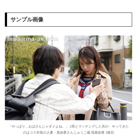
東大教授「今は織田信長は天才ではなく凡人だったという説が強いがそれは違うと思う」
サンプル画像
激しく揺れる小さな胸が愛おしくてたまらない
【ＳＭ・調教】出会い系でエッチした最高のドＭ女
日本政府の突然のビザ厳格化に中国人から批判殺到。「もう鎖国しろ」「あきれてモノ言えない」
松居一代 画像36枚【ヌード】
素人ＡＶ面接 ~ロリ娘にセクシーランジェリーを着せて生中ハメ~
まんチラの誘惑 ~ダチの母ちゃんと~
アラサー喪女の暴走オーガズム
月刊 古瀬玲
「やっぱり…おばさんじゃダメよね。」 J系とマッチングした筈が、やってきた
のはコス衣装の人妻・真由香さんじゅうご歳 瑶真由香 1枚目
激しめイラマが好き！