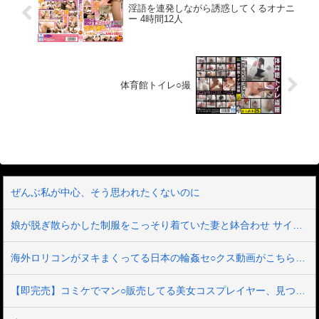
も性春も謳歌する生徒会長みあちゃんの
淫語を連発しながら誘惑してくるオナニ
夢はNo.1泡姫になる事！------------------------
ー 4時間12人
----------------------------------------------【SEXY
ピックアップキャンペーン プレゼント概
要】2025年6月20日（金） 10:00 ～ 2025
年7月4日（金） 9:59の間にキャンペーン
にエントリー＆【SEXYピックアップ
50％OFF第○弾】の表記がついた商品を購
体育館トイレ○撮
入すると購入点数に応じて特典動画をプ
レゼント。購入点数やエントリー登録な
どキャンペーンの詳細は、特設ページで
ご確認ください。【注意事項】・プレゼ
ントを受け取るにはキャンペーン期間中
に特設ページでエントリーが必要で
す。・キャンペーン期間中、第○弾ごとに
対象商品は入れ替わります。・月額動画
はキャンペーン対象外です。------------------
ぜんぶ私が中心、そう思われたくないのに
----------------------------------------------------
娘が脱ぎ散らかした制服をこっそり着ていた妻と鉢合わせ サイズの合わないムチパツ姿で恥じらうのがエロ可愛すぎて10数年ぶり学生気分に戻ってハメまくった 有岡みう
海外ロリコンがヌキまくってる日本の輪姦セ○クス動画がこちら。これアウトｗｗｗ
【即完売】コミケでマン○販売してる美女コスプレイヤー、見つかる（動画あり）