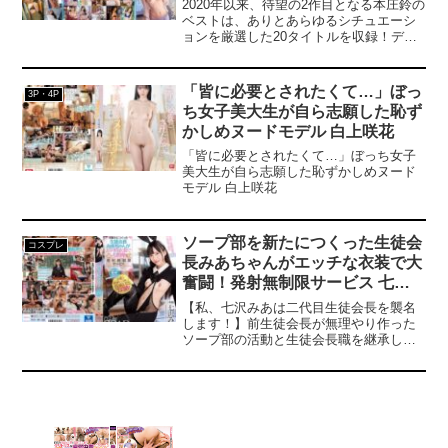
2020年以来、待望の2作目となる本庄鈴の
【プレゼントキャンペーン概要】2025年4
ベストは、ありとあらゆるシチュエーシ
月18日（金）10:00 ～ 2025年5月16日
ョンを厳選した20タイトルを収録！デビ
（金）9:59の間にキャンペーンにエント
ューから7年の時を経てさらに美しさに磨
リー＆【50%OFFキャンペーン第○弾】の
きがかかり成長した本...
表記がついた商品を購入すると購入点数
「皆に必要とされたくて…」ぼっ
に応じて特典動画をプレゼント。購入点
3P・4P
数やエントリー登録などキャンペーンの
ち女子美大生が自ら志願した恥ず
詳細は、特設ページでご確認ください。
かしめヌードモデル 白上咲花
【注意事項】・プレゼントを受け取るに
「皆に必要とされたくて…」ぼっち女子
はキャンペーン期間中に特設ページでエ
美大生が自ら志願した恥ずかしめヌード
ントリーが必要です。・キャンペーン期
モデル 白上咲花
間中、第○弾ごとに対象商品は入れ替わり
ます。---------------------------------------------------
-------------------
ソープ部を新たにつくった生徒会
コスプレ
長みあちゃんがエッチな衣装で大
奮闘！発射無制限サービス 七沢
みあ
【私、七沢みあは二代目生徒会長を襲名
します！】前生徒会長が無理やり作った
ソープ部の活動と生徒会長職を継承した
みあちゃん！ローションマットにくぐり
椅子、最近流行りの逆バニー含め大胆な
衣装も大量購入！男子たちのために即尺
即ハメに潜望鏡、イチャラブの発射無制
限サービスで大奮闘！部活動中は校則無
視の生ハメ天国！先生の利用もOK！青春