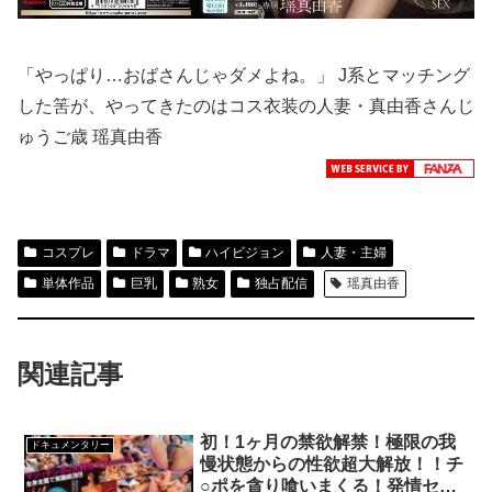
「やっぱり…おばさんじゃダメよね。」 J系とマッチング
した筈が、やってきたのはコス衣装の人妻・真由香さんじ
ゅうご歳 瑶真由香
コスプレ
ドラマ
ハイビジョン
人妻・主婦
単体作品
巨乳
熟女
独占配信
瑶真由香
関連記事
初！1ヶ月の禁欲解禁！極限の我
ドキュメンタリー
慢状態からの性欲超大解放！！チ
○ポを貪り喰いまくる！発情セッ