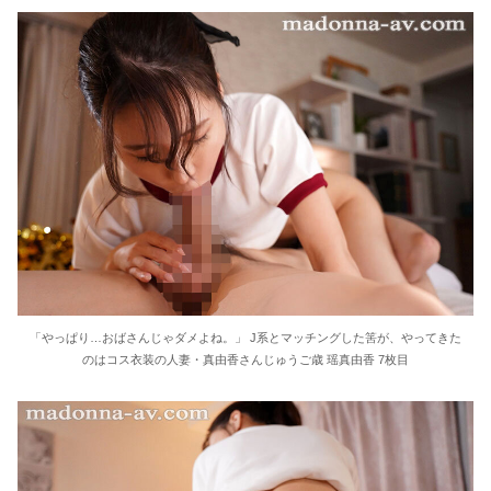
「やっぱり…おばさんじゃダメよね。」 J系とマッチングした筈が、やってきた
のはコス衣装の人妻・真由香さんじゅうご歳 瑶真由香 7枚目