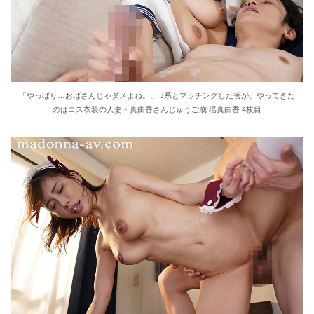
「やっぱり…おばさんじゃダメよね。」 J系とマッチングした筈が、やってきた
のはコス衣装の人妻・真由香さんじゅうご歳 瑶真由香 4枚目