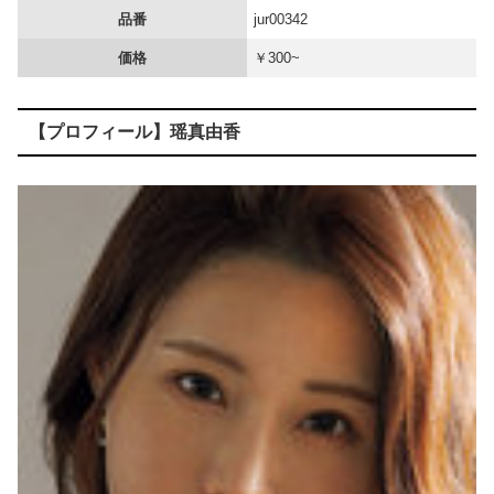
品番
jur00342
Hカップの風俗嬢をオプションで動画撮影したらこうなるｗｗｗ
価格
￥300~
玉川徹氏、包丁男に発砲した警官の行動について「死刑にならない犯罪を警察官が死刑にしてしまった」
【プロフィール】瑶真由香
つるぺた女子の男水着チャレンジ会議 プロレス試合中「オマエ女だろ！」デカチンレスラーにバレてテンパって中出しさせちゃって…私どうかしてるぅぅ！
ぽっちゃりデブの熟女を犯した重々しいハメ撮り画像
【速報】 NHKの性被害問題、性加害した番組出演者が衝撃告白！
この水着が初めての撮影のようですがマン筋がヤバいですねｗｗｗ
【画像】 コンビニ店員がパ○チラｗｗｗ
「毎日、渋谷でデモが起きてる」と左派が心の拠り所にする動画、目撃者から総ツッコミを食らってしまっており……
【エ□漫画】 漫研部仲間の無口無表情JKが漫画の資料の為になんと裸を観察させてくれたんだけど、どんどんエスカレートしてお○ぱい揉んだり手マンし...