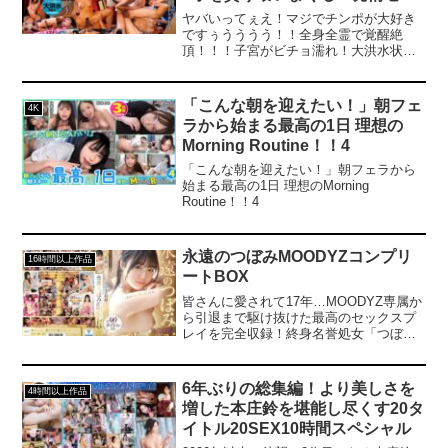
クスドキュメント！！！
ヤバいってぇえ！マジでチンポが大好き
MINAMO
ですぅうううう！！全身全霊で覚醒絶
頂！！！子宮がビチョ濡れ！大洪水状態
で肉棒超懇願！！理性も知性も全てブッ
飛んだMINAMO史上最大の淫乱イキ狂
い！SEX！SEX！SEX！SEX！貪欲発情
「こんな朝を迎えたい！」朝フェ
4K
メスのSEXドキュメント！！『上から下
ラから始まる最高の1日 理想の
から、死ぬほど犯して欲しいです！』
Morning Routine！！4
「こんな朝を迎えたい！」朝フェラから
始まる最高の1日 理想のMorning
Routine！！4
永遠のつぼみMOODYZコンプリ
16時間以上作品
ートBOX
皆さんに愛されて17年…MOODYZ専属か
ら引退まで駆け抜けた最高のセックスプ
レイを完全収録！終身名誉処女「つぼ
み」計90タイトル収録！大ボリュームの
24時間収録！制服、乱交、中出し、ファ
ン感謝祭など僕たちの股間の青春を謳歌
6年ぶりの総集編！より美しさを
4時間以上作品
させてくれたプレイがある！計384射精の
増した本庄鈴を堪能し尽くす20タ
ヌキどころたっぷり！いつまでも変わら
イトル20SEX10時間スペシャル
ない永遠のつぼみ…ありがとう！------------
----------------------------------------------------------