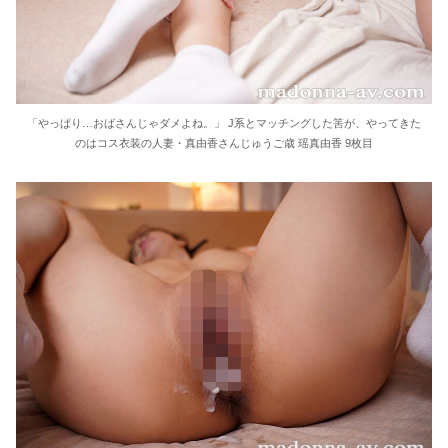
「やっぱり…おばさんじゃダメよね。」 J系とマッチングした筈が、やってきた
のはコス衣装の人妻・真由香さんじゅうご歳 瑶真由香 9枚目