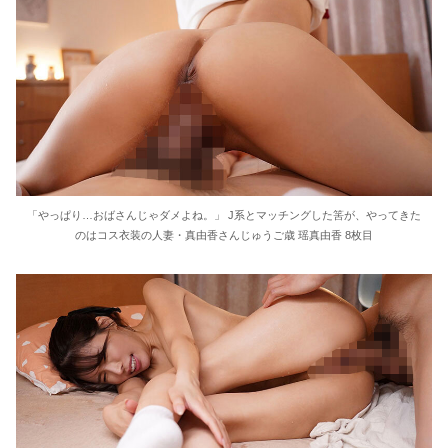
「やっぱり…おばさんじゃダメよね。」 J系とマッチングした筈が、やってきた
のはコス衣装の人妻・真由香さんじゅうご歳 瑶真由香 8枚目