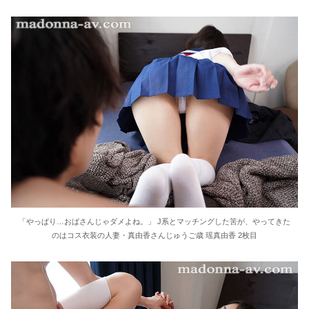
36歳の彼女と結婚したいのに、家族が猛反対。家族から信じられない言葉が飛び出した… 他
クーラーボックス積んで出発→途中で買い足し…50代公務員の“ドライブ”が地獄すぎた 他
【画像】長濱ねる(27歳)の乳がヤバイと話題にｗｗｗｗ1700万バズｗｗｗｗｗｗｗｗｗｗ 他
【画像】人気Vチューバーさん、とんでもない姿を披露ｗｗｗｗｗｗｗｗｗｗ 他
【悲報】2050年の日本、独身ボッチ祭りが現実になるとかｗｗｗｗ 他
Powered by livedoor 相互RSS
「やっぱり…おばさんじゃダメよね。」 J系とマッチングした筈が、やってきた
のはコス衣装の人妻・真由香さんじゅうご歳 瑶真由香 2枚目