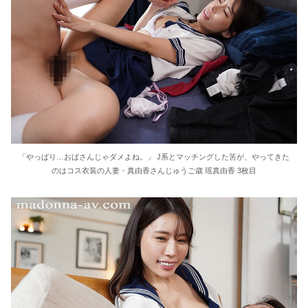
「やっぱり…おばさんじゃダメよね。」 J系とマッチングした筈が、やってきた
のはコス衣装の人妻・真由香さんじゅうご歳 瑶真由香 3枚目