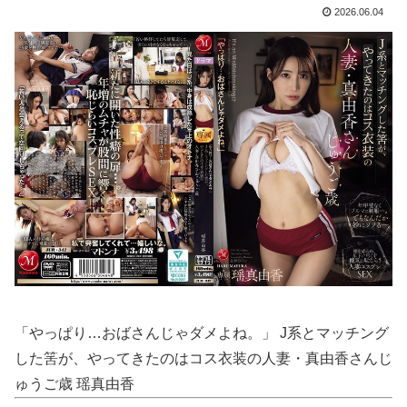
【話題】 河内長野市で警官が包丁男に発砲したシーンのモザ無し映像が公開される。
2026.06.04
【閲覧注意】 世界一のアホ「地雷踏んでもさ！一瞬で足引けば問題なくね？ｗ」⇒ 実践した結果
【悲報】 女さん、事故（全治4ヶ月半・車は廃車）でぶつけられた相手と付き合ってしまうｗｗｗｗｗｗｗｗ
【食料品消費税減税】 政府が基本方針決定 来年4月から2年間1％に8月5日
【悲報】 おわり。
【中国】 高さ288メートルのエレベーターで学校に通う雲南省の山地の子供たち 通学時間 3時間→30分に短縮
開脚させられマ○コ丸出し状態で、ク●ニされてる美女たち
【凄すぎる】 力士の嫁に美人が多い理由→「これ」だったｗｗｗｗｗｗｗ
「やっぱり…おばさんじゃダメよね。」 J系とマッチング
久和原せいら 画像502枚【ヌード】
した筈が、やってきたのはコス衣装の人妻・真由香さんじ
美術部顧問「裸になりなさい」と女性にヌードデッサンの指導をして逮捕
ゅうご歳 瑶真由香