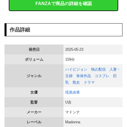
FANZAで商品の詳細を確認
益田250セーブで名球会入り ←これさぁ、先発リリーフの両方で活躍して199勝249Sした投手は入れんの？
姪にちoぽしゃぶらせたらこうなるｗｗｗ
作品詳細
【画像】 日産が社運をかけて発売するSUVｗｗｗｗｗｗｗ
【画像】 女絵師さん「ガチでこういう彼氏欲しくて息できん」→2000万view
発売日
2025-05-23
ボリューム
159分
海外「日本にはこんな特殊な標識があるんだけど皆は見たことある？」→「何これめちゃくちゃ可愛いｗｗ」【海外の反応】
ハイビジョン
独占配信
人妻・
【画像】 隣で居眠りしてる女のお○ぱいが控えめに言ってデカいｗｗｗ
ジャンル
主婦
単体作品
コスプレ
巨
乳
熟女
ドラマ
義兄嫁が自宅をサロンにして姪を毎日ウトメへ預ける生活に。数年後、そのツケが一気に回ってきて…
女優
瑶真由香
【画像】 村重杏奈さん(30)のお胸がコチラｗｗｗｗｗｗｗｗｗｗｗｗ
監督
U吉
【流出】 清楚系女子大生、裏でこんなハードコアセ○クスしてたとか嘘だろ…（動画あり）
メーカー
マドンナ
レーベル
Madonna
【悲報】 MAJOR2ndの佐藤寿也の息子、姑息すぎてしまい炎上