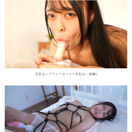
36歳の彼女と結婚したいのに、家族が猛反対。家族から信じられない言葉が飛び出した… 他
クーラーボックス積んで出発→途中で買い足し…50代公務員の“ドライブ”が地獄すぎた 他
【画像】長濱ねる(27歳)の乳がヤバイと話題にｗｗｗｗ1700万バズｗｗｗｗｗｗｗｗｗｗ 他
【画像】人気Vチューバーさん、とんでもない姿を披露ｗｗｗｗｗｗｗｗｗｗ 他
【悲報】2050年の日本、独身ボッチ祭りが現実になるとかｗｗｗｗ 他
月見るい アウト？セーフ？月見るい 画像5
Powered by livedoor 相互RSS