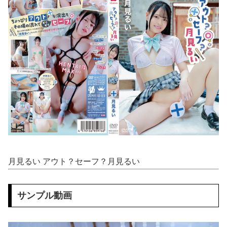
【動画】 ヒョウ2頭が木に登って激しい戦い
【画像】 JCさん、足漕ぎボートで回遊中にアソコがモロ見えになってしまうｗｗｗ
元温泉ピンクコンパニオンだけど、質問ある？
島村卯月♥️アイドルNTR調教♥️????♥️
【エ□漫画】 幼馴染彼女との初セッ●ス失敗…！悩む童貞男子にクラスメイトのギャルJKが優しく近づきオチ●ポよしよしされちゃう…！
本田望結、お●ぱいがでかすぎて浴衣を突き破ってしまう…
【日向坂46】 お悩み... 某メンバーにある新規ファンが誕生していた
月見るい アウト？セーフ？月見るい
英国人「安心感が違う」冨安健洋、パレス移籍当日にデビュー！圧巻3連続ブロックも披露で現地サポが気づく..【海外の反応】
「被告はモンスター」元ジャンポケ斉藤慎二被告に懲役７年求刑でほぼ実刑確実？弁護側の主張が無理筋なワケ
サンプル動画
【悲報】 ワイ(33)、明日嫁(34)と妊活しないといけなくて辛い