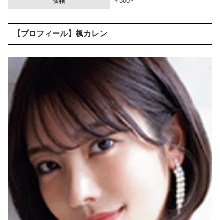
価格
￥300~
【画像】 「キム兄」こと芸人・木村祐一さん（63歳）、最新の松本人志さんとのツーショットが完全に別人だとネット騒然！ 「マジで誰かわからん」...
【プロフィール】楓カレン
【悲報】 味噌ラーメンで行列、出来ない
お○ぱいの膨らみが色気ハンパない…無防備な谷間が興奮する胸チラエ□画像
【画像】 マスパンこと枡田絵理奈アナ、地上波でまさかのパ○チラ
韓国の「セッ○ス・イン・ザゲーム」という映画がエ□過ぎると話題にｗｗｗ
【画像】 空調服、なんかヱロくなるｗ
【恐怖】 酒とタバコを愛する日常系女性YouTuber、ガチで体が終わる・・・
配信限定 BOOOM！ CUTS！ 豊田怜花 ハメ撮り
【画像】 ジャパネットたかたで胸チラする放送事故ｗｗｗｗｗｗｗｗｗ