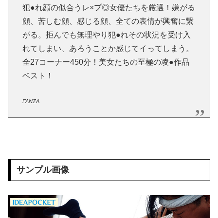
犯●れ顔の似合うレ×プ◎女優たちを厳選！嫌がる
顔、苦しむ顔、感じる顔、全ての表情が興奮に繋
がる。拒んでも無理やり犯●れその状況を受け入
れてしまい、あろうことか感じてイってしまう。
全27コーナー450分！美女たちの至極の凌●作品
ベスト！
FANZA
サンプル画像