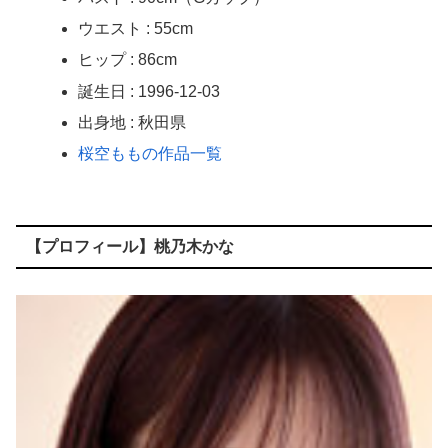
ウエスト : 55cm
東大教授「今は織田信長は天才ではなく凡人だったという説が強いがそれは違うと思う」
ヒップ : 86cm
激しく揺れる小さな胸が愛おしくてたまらない
誕生日 : 1996-12-03
【ＳＭ・調教】出会い系でエッチした最高のドＭ女
出身地 : 秋田県
桜空ももの作品一覧
日本政府の突然のビザ厳格化に中国人から批判殺到。「もう鎖国しろ」「あきれてモノ言えない」
松居一代 画像36枚【ヌード】
【プロフィール】桃乃木かな
素人ＡＶ面接 ~ロリ娘にセクシーランジェリーを着せて生中ハメ~
まんチラの誘惑 ~ダチの母ちゃんと~
アラサー喪女の暴走オーガズム
月刊 古瀬玲
激しめイラマが好き！