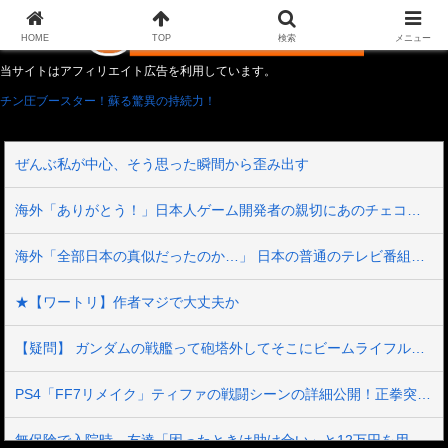
HOME
TOP
検索
メニュー
当サイトはアフィリエイト広告を利用しています。
チン圧ブースター！蘇る驚異の持続力！
ぜんぶ私が中心、そう思った瞬間から歪み出す
海外「ありがとう！」日本人ゲーム開発者の親切にあのチェコの英雄も超感動
海外「全部日本の真似だったのか…」 日本の普通のテレビ番組が最新SNSの数十年先を行っていたと話題に
★【ワートリ】作者マジで大丈夫か
【疑問】 ガンダムの戦艦って砲塔外してそこにビームライフル挿しといたらいいんじゃない？？？？
PS4「FF7リメイク」ティファの戦闘シーンの詳細公開！正拳突きやかかと落としがセクシーだ！
無保険で入院時、友達「困ったときは助け合い」と12万円を用意してくれた→震災で友人の家倒壊。友人「お金返して」私「返す義務はないよ」→他友人に縁切りされたけど用意するべき？