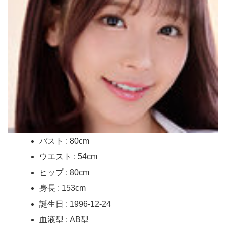
36歳の彼女と結婚したいのに、家族が猛反対。家族から信じられない言葉が飛び出した… 他
クーラーボックス積んで出発→途中で買い足し…50代公務員の“ドライブ”が地獄すぎた 他
【画像】長濱ねる(27歳)の乳がヤバイと話題にｗｗｗｗ1700万バズｗｗｗｗｗｗｗｗｗｗ 他
【画像】人気Vチューバーさん、とんでもない姿を披露ｗｗｗｗｗｗｗｗｗｗ 他
【悲報】2050年の日本、独身ボッチ祭りが現実になるとかｗｗｗｗ 他
Powered by livedoor 相互RSS
バスト : 80cm
ウエスト : 54cm
ヒップ : 80cm
身長 : 153cm
誕生日 : 1996-12-24
血液型 : AB型