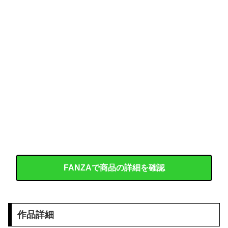
【悲報】 シャコタンのプリウスを笑った運転手、散る………
【VTuber】 学術系VTuber、アカデミア関係者らに「V名義の活動を本人の業績として証明できる形にしておいた方がいい」← どうやって証明しておけばいいんだろうな
【動画】 撮影走行でホンダADUO改良型エンジン（PU）を搭載したアストンマーチンが“いい音”と話題に
メキシコ人「韓国、やめておけ」元日本代表指揮官、韓国代表の新監督有力候補に急浮上！【海外の反応】
韓国、日本で韓国籍のインフルエンサーが7台の車に当て逃げして逮捕されたのに「また日本は嫌韓しようとしている」と決めつけて責任転嫁
スカートの中が凄いことになってるフリーグラドルTsumu
義父「事故を起こす前に免許を返そうと思う」私「その決断は立派ですね…」→義父の一言に胸が熱くなって…
FANZAで商品の詳細を確認
【画像】 フリーアナの宇垣美里(35)さん、パンッパンの乳房がエ□すぎるｗｗｗｗｗｗ
【ガチ映像】 田舎の村で行われてる ”逆レ●プ祭り” で男に跨って無理矢理チ●コを挿入する女の動画がエ□すぎる…
作品詳細
【画像】 松屋さん、とうとう食器の返却のみならず『仕分け』まで客にさせ始めてしまうｗｗｗ