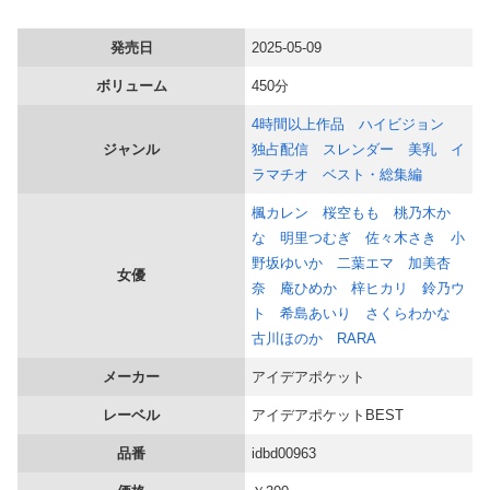
【画像】 ワイ「アルファードいいなあ。買いに行くか」店員「ほいっ見積もりな！」ワイ「金額おかしくね？」←お前らもそう思うよな？？？？？
発売日
2025-05-09
【速報】 町のお弁当屋さん「申し訳ないが消費税1%になったらその分商品代を値上げするわ」 「うちも！」
ボリューム
450分
4時間以上作品
ハイビジョン
すまん『ガンダム』について全く知らないんやが最強のやつはどんなの？
ジャンル
独占配信
スレンダー
美乳
イ
ラマチオ
ベスト・総集編
【海外の反応】 なぜイチローはあんなに敬遠四球が多かったの？「45歳引退で通算打率.311の突然変異だぞ」
楓カレン
桜空もも
桃乃木か
【画像】 令和ＪＫのスカート、こうなるｗｗｗｗ
な
明里つむぎ
佐々木さき
小
野坂ゆいか
二葉エマ
加美杏
女優
派遣「勤務態度悪いので一旦シフト未定にしますね」俺「じゃあ辞めますね」派遣「え」←これｗｗｗｗｗｗ
奈
庵ひめか
梓ヒカリ
鈴乃ウ
ト
希島あいり
さくらわかな
【画像】 避難所の女がHすぎるｗｗｗｗｗ
古川ほのか
RARA
メーカー
アイデアポケット
【話題】 河内長野市で警官が包丁男に発砲したシーンのモザ無し映像が公開される。
レーベル
アイデアポケットBEST
【画像】 「松のや」とかいう公共食料配給所ｗｗｗｗｗｗ
品番
idbd00963
【画像】 井口裕香さん、パンツ丸見えｗｗｗｗｗｗｗｗｗｗｗｗｗｗ