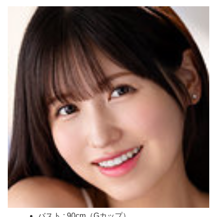
オバショット おばさんの、おばさんによる、おばさんマニアのための、おばさんセックス れいかおばさん41歳
【ワロタ】ｴｾ不思議ちゃんこじらせて病んでる系に憧れてた時期に、路上で気持ち悪い絵や詞を披露したり、土砂降りの中で〇〇してた←報告者の家族が素敵すぎるｗｗｗ
乳首発狂 乳首愛こそ全て 通野未帆
危険日直撃！！子作りできるソープランド 537分 BEST 4
【海外の反応】移民なしで少子化を解決するにはどうしたらいいんだ？ → 「現代の経済は人口増加を前提としているからな」「福祉の崩壊もヤバい」
【画像】女の子が工ッチの後にして欲しいことｗｗｗｗｗｗｗｗｗｗ
猫って自分でかわいいってわかってると思わない？【再】
播磨赤松氏について語る
中川朋美 １メートル越えの大迫力白おっぱい！！
【悲報】 味噌ラーメンで行列、出来ない
バスト : 90cm（Gカップ）