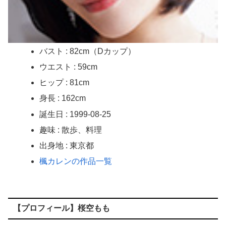
【無修正マ○コ】 10代美少女の ”初めての女性器脱毛” 動画、エ□すぎて1000万再生される・・・
【画像】 この美人ママ、脱いだら凄い・・・
同棲中の彼氏が撮った！？身内だけが拝める素人のお○ぱい…家の中ゆえの無防備な胸元がたまらない谷間エ□画像
バスト : 82cm（Dカップ）
ウエスト : 59cm
セクシー過ぎる下着で屋外で撮影中のモデルがエ□過ぎるｗｗｗ
ヒップ : 81cm
【画像】 女子アナの胸チ〇厳選スゴすぎｗｗｗｗ
身長 : 162cm
誕生日 : 1999-08-25
配信限定 BOOOM！ CUTS！ 通野未帆 乳首舐め手コキ
趣味 : 散歩、料理
浮気がバレて離婚になった元夫宅に居候して1年、復縁を迫ったら「さっさと職を見つけて出ていけ」と冷たく拒絶された。
出身地 : 東京都
楓カレンの作品一覧
【8/6】8.6秒バズーカ、反日行為で消えるwww
X民「みいちゃん作者とダイアナが別人という言い分は無理があるんじゃない？」 バチャ豚「！！！！」ｼｭﾊﾞﾊﾞﾊﾞﾊﾞ
【プロフィール】桜空もも
【画像】パン線透けまくってるOLの尻www