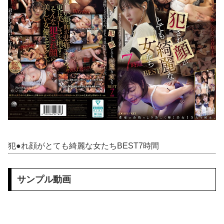
ロシアがウクライナ首都に大規模攻撃、トランプ氏とゼレンスキー氏の和平交渉前に
【動画】 グラドルのエ●チは凄い！極上のお●ぱいに綺麗な体の無防備な姿はエ□ぃ！
【凄すぎる】 力士の嫁に美人が多い理由→「これ」だったｗｗｗｗｗｗｗ
【エ□漫画】 魔導書書店で働いてるダウナー系巨乳店員が同僚の童貞く●にパパ活を持ちかけてお金をもらって中出しセッ●スしちゃう！
【悲報】 コンビニのおにぎり、誰も食べなくなる…
【画像】 JCさん、整体マッサージ中におっ〇い丸見え放送事故！オカズにされてシコられまくるｗｗｗ
ボケて史上最強の作品 【画像】ボケて史上最強の作品、ついに決まるｗｗｗｗｗｗｗｗ
犯●れ顔がとても綺麗な女たちBEST7時間
新垣あやせの中出しエ●チのエ□画像 500枚【俺妹(俺の妹がこんなに可愛いわけがない)】
サンプル動画
敵「扇風機を当てて寝るとヤバいぞ！」 ワイ「大丈夫やろｗｗｗ」扇風機ポチー
【二次エ□】 彼女、お借りします画像、ヒロイン全員かわいすぎる件ｗ