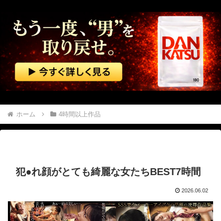
義弟「子供３人を育てられないから引き取って」私「なぜ？」義弟「子なしだから。実子がいたら差別やらいじめっ子の心配があるけどいないから、ちょうどよかったね」→その後・・・
【エ□漫画】 一番シコれる属性『姉の友達』に決定するｗｗｗ
渡邊渚さん、近況報告「最近は落ち着いてきてます」
【予算100万】 市長「特定外来生物クビアカは気持ち悪い虫だしそんな需要ないと思う」1匹300円相当の報奨金→初日に42万取られ焦り
イオンモール熊本の爆発、ガス管に残っていたLPガスが漏れたことが原因か 経産省が全国の大規模施設でガス供給設備の点検要請
ホーム
4時間以上作品
おばあさんが畑仕事をしていた。腰が心配だ！ → 背中はこんな様子です…
【動画】 ラリーカーが大ジャンプして横転
犯●れ顔がとても綺麗な女たちBEST7時間
【動画】 パキスタンの山の麓で撮影された鉄砲水が地獄すぎる。
2026.06.02
【無修正マ○コ】 10代美少女の ”初めての女性器脱毛” 動画、エ□すぎて1000万再生される・・・