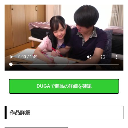
【日向坂46】 公式からの注意喚起、ヤフートップに掲載される
【画像】 北海道、推定300kgのヒグマ登場ｗｗｗｗｗｗｗｗｗｗｗｗｗｗｗｗｗｗｗｗ
【私はあなたの味方】 交際歴ゼロの同級生宅に唐揚げや文庫本を20回以上届けた24歳女を逮捕
リュウジ氏「ダルい料理トップ10に入る」夏の定番料理は冷やし中華 「あり得ないほどダルい」
年間売上が16億4000万円を超える「1人事業者」がAIの支援を受けて2年で約3倍に急増
韓国人「SKハイニックスが10%台の暴落！外国人投資家と機関が売り越しを仕掛けコスピが4%を超える大幅な下落‥」
【画像】 会社の女がお○ぱい強調しすぎなんだけどｗｗｗ
DUGAで商品の詳細を確認
【悲報】 聖隷クリストファーの150km左腕高部くん、10奪三振自責点0で負ける
新幹線で。車掌「グリーン車からご退出ください」乗客「…」→注意されても動かない乗客を見ていたら、その直後まさかの展開に…
作品詳細
海外「飛田新地でこんなアイドル級の子と即ハメできるのかよ」⇒ 晒された無修正動画がコチラ