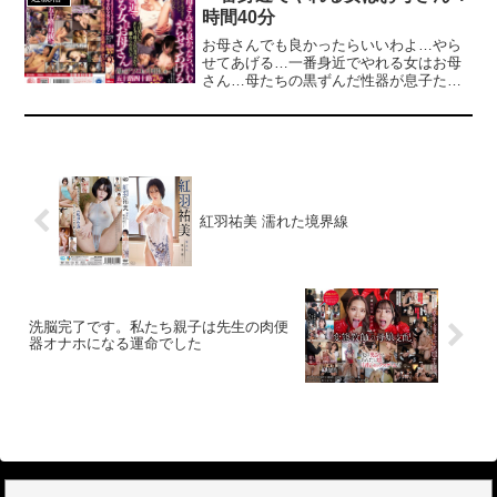
を妊娠させてほしい」と頼んできた。僕
時間40分
は秘かに憧れていたまゆさんとのセック
スに興奮していたが、兄に対して後ろめ
お母さんでも良かったらいいわよ…やら
たさを感じているのかセックスするとき
せてあげる…一番身近でやれる女はお母
はすごく不機嫌で冷めた様子。そんな態
さん…母たちの黒ずんだ性器が息子たち
度に逆上した僕は兄が寝ている横でまゆ
の肉棒を迎え入れる…。血の繋がりを越
さんを襲う！嫌がるそぶりを見せてはい
えた男と女の肉体関係。自ら性欲を満た
たが、声を押し殺しながらもマンコをび
すため足を開く母親たち！7つの家族の身
しょ濡れにして喘ぐまゆさん！今まで見
内に股がる御法度官能ドキュメント！母
たことがないほど感じまくるまゆさんに
のアソコに中出しを！五十路四十路7人の
激しくピストンし、溢れんばかりの子種
近親性交！
を注ぎ込む！その後も肉体関係を続け何
度もアクメさせていくうちに本来の目的
紅羽祐美 濡れた境界線
である子作りを忘れ、快楽を求めあうだ
けのセックスに変わっていく！濃厚な
NTRストーリーに松岡すずが挑む！種付
けを忘れて快楽に墜ちていく究極の不倫
セックスをお楽しみ下さい！
洗脳完了です。私たち親子は先生の肉便
器オナホになる運命でした