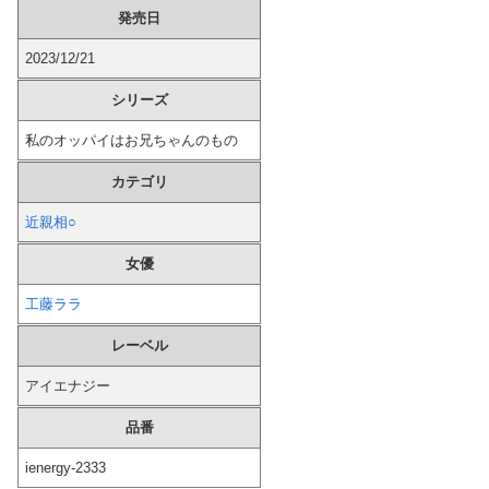
発売日
【画像】 ビリー・アイリッシュ(24)さん、ライブでマンスジが見える衣装を着て炎上
2023/12/21
専門家「日本車はダサい、見てて恥ずかしい」
シリーズ
【画像】 不知火舞さん、調整で横乳がめっちゃ見えるようになるｗｗｗｗｗｗ
私のオッパイはお兄ちゃんのもの
【激震】 韓国人「韓国サッカー協会、W杯・五輪で複数回の性接待を行い審判を買収していたことが発覚…（ブルブル」＝韓国の反応
カテゴリ
近親相○
【画像】 アイナジエンドさん、お尻が性的すぎた件ｗｗｗｗｗｗ
女優
有吉弘行さん、Xで謎の芸人リストを公開する
工藤ララ
自杀殳するための道中で露出狂に出会った。自分でもよく分からないけどソイツの腕をしっかり掴んで境遇を泣きながら話した。すると露出狂は…
レーベル
窓に座ってオナ○ーしているギャルがイって満足したようだｗｗｗ
アイエナジー
品番
【悲報】 ディズニーのおいなり巻（600円）、卑猥すぎて賛否両論ｗｗｗｗｗｗｗｗｗｗｗｗ
ienergy-2333
【画像】 ババア（43）シングルマザーの爆乳がこちらｗｗｗｗｗｗｗｗ