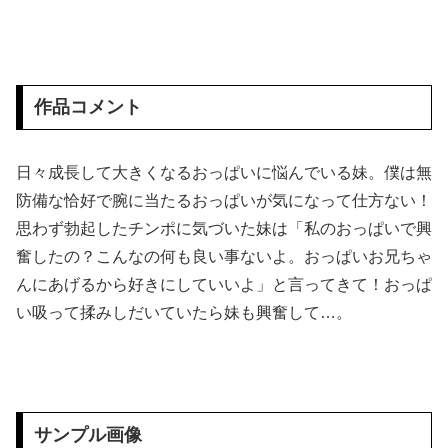
【画像】 本田紗来さん、とうとうお姉ちゃんより巨乳化してしまうｗｗｗｗｗｗ
【閲覧注意】 お願いだからフェイクであってほしいこの女児の動画、本物だった…
作品コメント
【速報】 長瀬智也、ようやく気づくｗｗｗｗｗｗｗｗ
日々成長して大きくなるおっぱいに悩んでいる妹。僕は無
【速報】 専門家「イオンモール熊本の爆心地に”こんなもの”があったんだけど…」
防備な恰好で腕に当たるおっぱいが気になって仕方ない！
大人の色気ムンムンの人妻ちゃんとラブホでハメ撮り素人画像だぁーｗｗｗ
思わず勃起したチンポに気づいた妹は「私のおっぱいで興
奮したの？こんなの何も良い事ないよ。おっぱいお兄ちゃ
【衝撃映像】 ロシア♂達がウクライナ美少女を拷問する動画、ここに来て話題になってしまう
んにあげるから好きにしていいよ」と言ってきて！おっぱ
い吸って揉みしだいていたら妹も興奮して…。
【画像】 真夏日のプール、ガチで最高すぎｗｗｗｗｗｗｗｗｗｗ
【エ□漫画】 夏休みに都会からやってきたギャルJKとひょんなことで出会って懐かれたんだけど、頻繁にウチにやって来るようになりある日一線を越え...
【動画】 首都高で4tトラックが原因の玉突き事故に巻き込まれた軽バンの車載。
サンプル画像