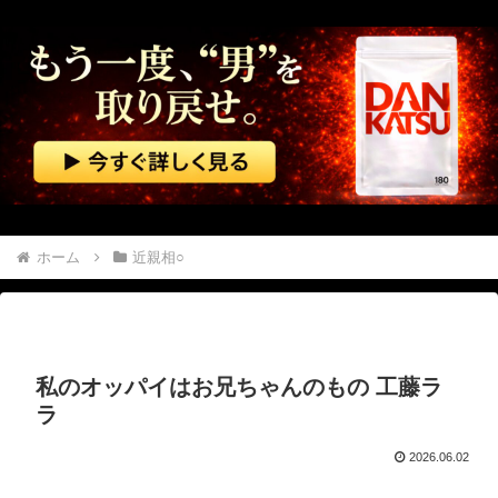
「どうして夜明け前から、あなたの声がうちの猫を罵倒しているんですか」隣人が給餌器を抱えて訪ねてきた朝
嫁のお腹の子がダウン症確定。おろしたいと泣いて家事もまともにしない。命を粗末にするなと叱ったら「なら貴方が会社辞めて専業主夫になって全部面倒見て。誓約書書いて」
【エ□漫画】 今月のCOMIC快楽天打線ｗｗｗ
ロシアの進軍スピードが低下、7月はわずか175km²しか占領できず！
【韓日共同調査】 「日本に良い印象」の韓国人54.3％ 13年以降で最高に 日本人の韓国好感度は35.3％
ホーム
近親相○
ダイソーの220円のUSBケーブルが3ヶ月でダメになったんやが
海外「飛田新地でこんなアイドル級の子と即ハメできるのかよ」⇒ 晒された無修正動画がコチラ
私のオッパイはお兄ちゃんのもの 工藤ラ
【動画】 野菜売りのおじさんにドローンを特攻させるおそロシア。
ラ
【イギリス】 駐車場で女同士の乱闘騒ぎが勃発
2026.06.02