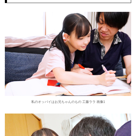
内田梨瑚受刑者「社会に戻りたいです」
真・友達の母親 長澤史華
めるる似のA●女優 前田美波、妹と勘違いされるｗｗｗ
【画像】 車中泊女子、盗撮されるｗｗｗ
四つん這いで突き出された無防備なお尻…まる見えのア○ルにイタズラしたくなるノーパンエ□画像
大好きな祖母にまさか童貞を捧げることになろうとは 和泉絹江
【衝撃】ワイ「豆腐、150g×2丁で250円か…高いけど美味そうだし一丁買ってみるか！」→結果www(※画像あり)
【画像】不知火舞さん、調整で横乳がめっちゃ見えるようになるwww
私のオッパイはお兄ちゃんのもの 工藤ララ 画像1
【画像】ファイアーエムブレム新作、エッチキャラが実装されて始まるwww
【悲報】伊藤大海(146)、ベネズエラ戦にてブルペンで5球しか投げられていなかった