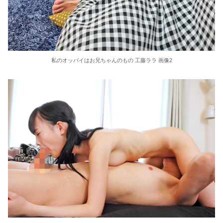
東大教授「今は織田信長は天才ではなく凡人だったという説が強いがそれは違うと思う」
激しく揺れる小さな胸が愛おしくてたまらない
【ＳＭ・調教】出会い系でエッチした最高のドＭ女
私のオッパイはお兄ちゃんのもの 工藤ララ 画像2
日本政府の突然のビザ厳格化に中国人から批判殺到。「もう鎖国しろ」「あきれてモノ言えない」
松居一代 画像36枚【ヌード】
素人ＡＶ面接 ~ロリ娘にセクシーランジェリーを着せて生中ハメ~
まんチラの誘惑 ~ダチの母ちゃんと~
アラサー喪女の暴走オーガズム
月刊 古瀬玲
激しめイラマが好き！