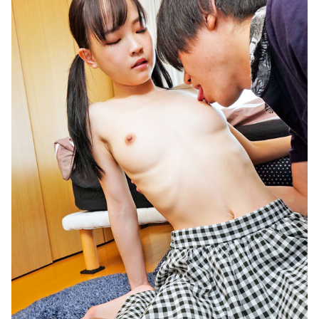
おっさん（38）と少女（16）の最高に尊い漫画、「おっさんはうぜぇぇぇんだよ！ってギルドから追放したくせに、後から復帰
極上熟女が卑猥な淫語とシチュエーションで貴方をダメにする最高の完全主観シコシコオナニーサポート 三枝木玲実
羞恥の逸品！！熟女のアナル大鑑賞～五十路六十路含む～100人4時間
月刊センビレ モニターアンケート SP1 88人1213分
《エロ動画×素人･人妻》普段のオナニーでは満たされないセックスレスの巨乳妻がロケ車からホテルへ移動しスタッフと濃厚な快楽に溺れて顔射
【工ロ注意】セッ〇スセミナーを開くこの人妻、工ッチすぎだろｗｗｗｗｗｗｗ
田中みな実、背中ぱっくりドレス横乳ノーブラおっぱい！スリット内腿
放送事故 総集編
友達の美人3姉妹に狙われた僕のチ○コ！ 前半
【悲報】 味噌ラーメンで行列、出来ない