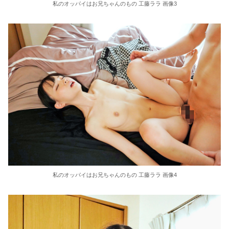
私のオッパイはお兄ちゃんのもの 工藤ララ 画像3
36歳の彼女と結婚したいのに、家族が猛反対。家族から信じられない言葉が飛び出した… 他
クーラーボックス積んで出発→途中で買い足し…50代公務員の“ドライブ”が地獄すぎた 他
【画像】長濱ねる(27歳)の乳がヤバイと話題にｗｗｗｗ1700万バズｗｗｗｗｗｗｗｗｗｗ 他
【画像】人気Vチューバーさん、とんでもない姿を披露ｗｗｗｗｗｗｗｗｗｗ 他
【悲報】2050年の日本、独身ボッチ祭りが現実になるとかｗｗｗｗ 他
Powered by livedoor 相互RSS
私のオッパイはお兄ちゃんのもの 工藤ララ 画像4