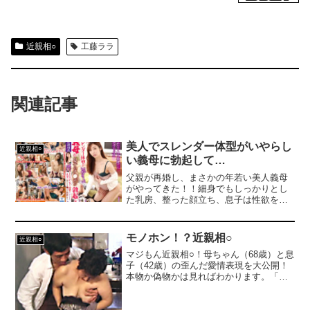
近親相○
工藤ララ
関連記事
美人でスレンダー体型がいやらし
近親相○
い義母に勃起して…
父親が再婚し、まさかの年若い美人義母
がやってきた！！細身でもしっかりとし
た乳房、整った顔立ち、息子は性欲を抑
えることは出来ないですよ！！そんな義
母は義母で、普段はお淑やかでしたが、
想像できない、かなりのエロボディ
モノホン！？近親相○
近親相○
で！！旦那が居ない合間に、義理の息子
マジもん近親相○！母ちゃん（68歳）と息
の勃起オチンポを欲しそうにしちゃっ
子（42歳）の歪んだ愛情表現を大公開！
て！！
本物か偽物かは見ればわかります。「母
親とやる事は駄目だと思ったが、自分の
殻を破るためには必要だった」と語る息
子。当日母親は撮影の事は知らされてい