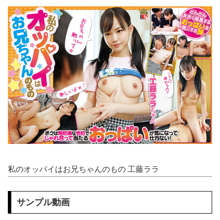
【動画】 ＡＩで「パルクール映像」を作ったらなんかコワい結果に…ｗ！！
私が掃除機をかけていた。無職の彼が床で寝ていた → 外では生きていけないダメ男はこちらです…
【二次エ□】 褐色肌美人まとめ、健康美が最高すぎるH画像ｗ
【ホリミヤ】 吉川由紀ちゃんとハメ撮りえ●ち♥
七咲逢と援交生ハメ交渉♥️????♥️????♥️
ストーカーに狙われた女子高生が悲惨…絶対に避けられない中出しレ●プGIF画像
【画像】 パン線透けまくってるOLの尻ｗｗｗｗｗｗ
彼岸島48日後…488話「死にかけ」
私のオッパイはお兄ちゃんのもの 工藤ララ
英国人「獲得してくれ」上田綺世、ブライトン移籍が浮上！三笘薫との日本代表ホットライン実現!?現地サポ大興奮！「勘弁してくれ」と危惧される懸念点とは!?【海外の反応】
サンプル動画
【画像】 エ□漫画「チ●コの先が子宮に挿入ｗｗｗ」←これ有り得るの？ｗｗ