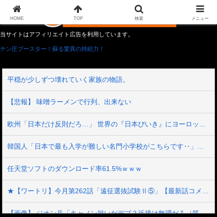
HOME
TOP
検索
メニュー
当サイトはアフィリエイト広告を利用しています。
チン圧ブースター！蘇る驚異の持続力！
平穏が少しずつ壊れていく家族の物語。
【悲報】 味噌ラーメンで行列、出来ない
欧州「日本だけ反則だろ…」 世界の『日本びいき』にヨーロッパ全土から不満の声
韓国人「日本で最も入学が難しい名門小学校がこちらです‥」→「エリート人生が確定する超難関ルート‥」
任天堂ソフトのダウンロード率61.5%ｗｗｗ
★【ワートリ】今月第262話「遠征選抜試験Ⅱ⑤」【最新話コメント用】
【画像】 ジオン兵「キャノン担いだデブ？近接は無理だろ（笑）」→