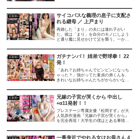
なかった…母親の体を見て興奮し、むし
ゃぶりつく息子の姿には圧巻！母親の口
にチンポをねじ込み、一心不乱に腰を振
サイコパスな義理の息子に支配さ
近親相○
る。母親も次第に声を荒げ、息子の歪ん
れる継母 ／ 上戸まり
だ行動にもかかわらず快楽を隠しきれな
再婚した「まり」の夫には連れ子がい
い母親の姿が露に…。
た。彼は「まり」を自分のモノにしよう
と通り魔に見せかけて父を襲う。一か月
の入院の間「まり」と息子は二人っきり
だ。○引に迫る息子に拒みきれない継母は
性奉仕を施してしまう。欲望の収まらな
ガチナンパ！ 姉弟で野球拳！ 22
近親相○
い息子は体の関係を迫り、○引に抱いてし
発！
まう。全てを手に入れたと勝手に思いこ
んだ息子は退院した父を再度○行し「ま
「あれ？お姉ちゃんでビンビンになっち
り」を支配していくのだった。
ゃった？」強がってた童貞の弟くんを、
きれいなお姉ちゃんたちがからかいなが
ら脱がせまくる禁断の「姉弟野球拳」が
開幕！最初は余裕ぶってた弟もお姉ちゃ
んのエロすぎる誘惑とテクニックに速攻
兄嫁の子宮が哭くから 中出し
近親相○
で理性が崩壊…。からかい半分のはず
+α11発射！！
が、気づけば我慢限界の濃厚ピストン
へ！
プレステージ専属女優『松岡すず』が大
人気原作漫画『兄嫁の子宮が哭くから』
を完全再現！大学生の僕はとある事情で
兄夫婦の家に同居する事になった。兄嫁
のまゆさんは僕が同居する条件として
「生殖機能に問題がある夫の代わりに○○
一番身近でやれる女はお母さん 4
近親相○