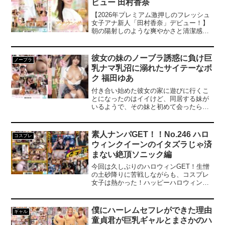
ビュー 田村香奈
まくり放心状態撮影が始まる前の余裕が
みえる笑顔と撮影終了後の力尽きた表情
【2026年プレミアム激押しのフレッシュ
のギャップから大乱交の凄まじさが伺え
女子アナ新人「田村香奈」デビュー！】
ます。宇野みれい久々の絶頂アクメ作
朝の陽射しのような爽やかさと清潔感。
品、やっぱり抜けます！-------------------------
ピュアのひと言では表せられない透明
---------------------------------------------【プレゼ
感。話せば話すほど感じる上品さ。けど
ントキャンペーン概要】2024年12月13日
チラ見えするスケベさ…こんな女子アナ
彼女の妹のノーブラ誘惑に負け巨
ノーブラ
（金）10:00 ～ 2025年01月24日（金）
さんがなぜAVに！？白い肌と170cmの長
乳ナマ乳沼に溺れたサイテーなボ
10:00の間にキャンペーンにエントリー＆
身。ナチュラルに生えそろったマン毛。
【50％OFFセール第○弾】の表記がついた
ク 福田ゆあ
ツンと程よく主張している乳首。25歳で
商品を購入すると購入点数に応じて特典
初体験。経験人数は元カレの1人だけ…
付き合い始めた彼女の家に遊びに行くこ
動画をプレゼント。購入点数やエントリ
「アナウンサーをしていた時は恋愛のこ
とになったのはイイけど、同居する妹が
ー登録などキャンペーンの詳細は、特設
とは考えられなくて…」知れば知るほど
いるようで、その妹と初めて会ったら天
ページでご確認ください。【注意事
もっと彼女のことを知りたくなる魅力的
使が舞い降りたと思うくらいのビジュ最
項】・プレゼントを受け取るにはキャン
すぎる自然体！久しぶりの男性との接
高の妹と遭遇。ただ…彼女と正反対でチ
ペーン期間中に特設ページでエントリー
触。セックスが始まって分かった、彼女
ンポ好きの思春期J系の本性が露わにな
が必要です。・キャンペーン期間中、第○
素人ナンパGET！！No.246 ハロ
がAVのカメラの前にいる理由。敏感なカ
コスプレ
り、全力でおっぱい誘惑してくるノーブ
弾ごとに対象商品は入れ替わります。・
ラダがビクビク反応！久しぶりの挿入！
ウィンクイーンのイタズラじゃ済
ラ小悪魔でした。彼女がすぐ傍にいるの
月額動画はキャンペーン対象外です。-----
いきなりおもらし！？大量顔射で精子ま
まない絶頂ソニック編
に…こんな試練アリかっ！？
------------------------------------------------------------
みれ！人生でもちろん初の3P…文字だけ
-----
今回は久しぶりのハロウィンGET！生憎
では伝えきれない、27歳 地方局アナの魅
の土砂降りに苦戦しながらも、コスプレ
力満載のデビュー作！じっくりとアナタ
女子は熱かった！ハッピーハロウィンム
の目で確かめてください！
ードでのコスプレ撮影からのナンパ！
GET1組目は超可愛い大学生の二人！この
後クラブ行くからちょっとなら…とのこ
僕にハーレムセフレができた理由
ギャル
とでナンパ成功！めちゃくちゃキレイな
童貞君が巨乳ギャルとまさかのハ
美尻！えぇー何っ！って文句言いつつク