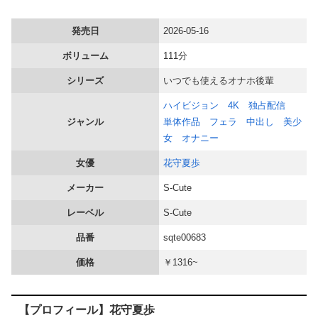
同僚の美人に土下座して必死に頼んだらこうなるｗｗｗ
発売日
2026-05-16
【大阪】 マスコミ「警察官が発砲し“刃物男”死亡！」 → ネットで拡散された現場の無修正動画で衝撃の真相が発覚 → ………
ボリューム
111分
シリーズ
いつでも使えるオナホ後輩
【シコ画像】 ドスケベJKさん、何故か自らのパンツを見せつけてしまうｗｗｗｗｗｗｗｗｗｗｗ
ハイビジョン
4K
独占配信
韓国、日本の新しい防衛白書に対する当てつけで、日本の制止も聞かず日本の領土で軍事訓練を強行
ジャンル
単体作品
フェラ
中出し
美少
女
オナニー
【悲報】 大谷翔平さん、村上のエラーをイジりまくるほどの人間性だった…
女優
花守夏歩
姉「下着に違和感がある！イタズラしたでしょ！？」俺「してないよ」←姉が寝ている間にイタズラしたと勘違いされているのだが・・・
メーカー
S-Cute
レーベル
S-Cute
【画像】 吉岡里帆さん、アドリブで相手役俳優の手を取りお●ぱいに押し当ててしまう！
品番
sqte00683
ワンコかと思ったらネコ!? 脳が完全にバグるｗ
価格
￥1316~
【動画】 移民ベトナム女達の宅飲み、レベチｗｗｗｗｗｗｗｗｗｗｗｗｗｗｗｗｗｗｗｗｗｗｗｗ
【プロフィール】花守夏歩
【悲報】 玉川徹さん、警官の発泡での包丁男死亡に「絶対に死刑にならない罪なのに警察が死刑にした！」 → 元警官のマジレスがコチラ → ………