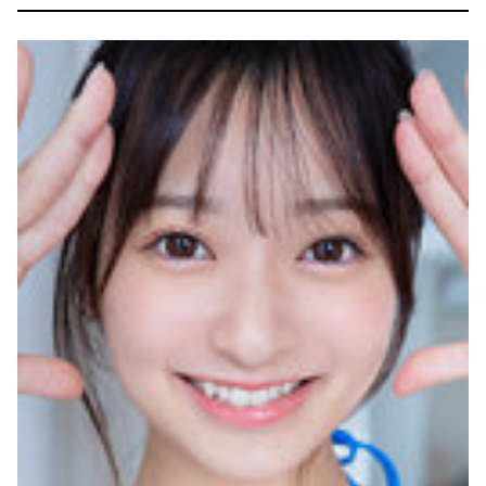
【画像】 最近のスク水、お股のところがエチエチすぎるｗｗｗ
【驚愕】 55歳・大久保佳代子“現在の性欲”について衝撃告白「休みの日とかそうだね、だいたい…」
韓国のポルノ映画ですがガチでエ□いのでご覧下さいｗｗｗ
【悲報】 風俗嬢と旅行に行った結果ｗｗｗｗｗｗｗｗｗｗｗｗｗｗ
【正論】 ナイナイ岡村に世の夫たちが『大共感』してしまうｗｗｗｗｗｗｗｗ
【動画】 ガチ勢同士のボンバーマン、凄いｗｗｗｗｗｗｗｗｗｗｗｗ
【画像】 街中のOLさん、透けたTバックのパン線がどちゃシコすぎるｗｗｗ
盗撮魔「大学一の美女のトイレ盗撮してたらマ○コから精●出てきたんだが…」（動画あり）
SHEINのブラのレビューで画像有りのフィルタ使うと素人のお○ぱい見放題ｗｗｗｗｗｗｗ