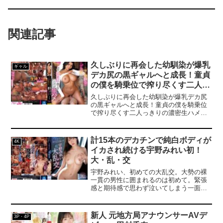
関連記事
久しぶりに再会した幼馴染が爆乳
ギャル
デカ尻の黒ギャルへと成長！童貞
の僕を騎乗位で搾り尽くす二人っ
きりの濃密生ハメ誘惑 黒咲華
久しぶりに再会した幼馴染が爆乳デカ尻
の黒ギャルへと成長！童貞の僕を騎乗位
で搾り尽くす二人っきりの濃密生ハメ誘
惑 黒咲華
計15本のデカチンで純白ボディが
4K
イカされ続ける宇野みれい初！
大・乱・交
宇野みれい、初めての大乱交。大勢の裸
一貫の男性に囲まれるのは初めて。緊張
感と期待感で思わず泣いてしまう一面
も…15本もの百戦錬磨のチ●ポで限界突破
してもなおエンドレスピストン純白ボデ
ィをザーメンまみれにされながら圧倒的
新人 元地方局アナウンサーAVデ
3P・4P
な快感に覚醒アクメ人生で一番イカされ