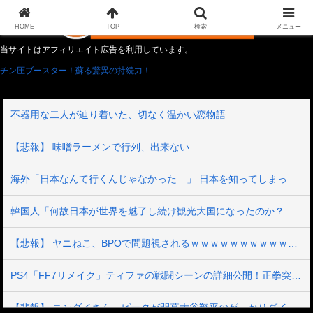
HOME
TOP
検索
メニュー
当サイトはアフィリエイト広告を利用しています。
チン圧ブースター！蘇る驚異の持続力！
不器用な二人が辿り着いた、切なく温かい恋物語
【悲報】 味噌ラーメンで行列、出来ない
海外「日本なんて行くんじゃなかった…」 日本を知ってしまったディズニー信者、帰国後『本家』に失望する事態に
韓国人「何故日本が世界を魅了し続け観光大国になったのか？その理由がこちら‥」→「文化的なソフトパワーが凄い」
【悲報】 ヤニねこ、BPOで問題視されるｗｗｗｗｗｗｗｗｗｗｗｗｗ
PS4「FF7リメイク」ティファの戦闘シーンの詳細公開！正拳突きやかかと落としがセクシーだ！
【悲報】 ニンダイさん、ピークが開幕大谷翔平のがっかりダイレクトだったと言われてしまう