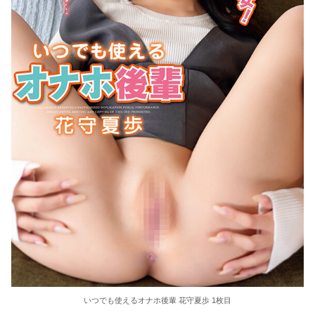
東大教授「今は織田信長は天才ではなく凡人だったという説が強いがそれは違うと思う」
激しく揺れる小さな胸が愛おしくてたまらない
【ＳＭ・調教】出会い系でエッチした最高のドＭ女
日本政府の突然のビザ厳格化に中国人から批判殺到。「もう鎖国しろ」「あきれてモノ言えない」
松居一代 画像36枚【ヌード】
素人ＡＶ面接 ~ロリ娘にセクシーランジェリーを着せて生中ハメ~
まんチラの誘惑 ~ダチの母ちゃんと~
アラサー喪女の暴走オーガズム
月刊 古瀬玲
いつでも使えるオナホ後輩 花守夏歩 1枚目
激しめイラマが好き！