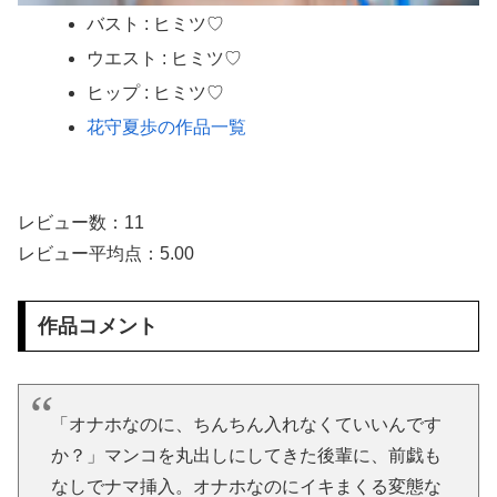
【AIリマスター】ボクらのダッチワイフ先生 風間ゆみ
バスト : ヒミツ♡
【悲報】 ヤニねこ、BPOで問題視されるｗｗｗｗｗｗｗｗｗｗｗｗｗ
ウエスト : ヒミツ♡
ヒップ : ヒミツ♡
ワイ「セ○クスしよｗｗｗｗ」女友達「ヤってもいいけど……」→○起チ○ポを擦りつけまくった結果ｗｗｗｗｗｗｗｗ
花守夏歩の作品一覧
顔は50点ぐらいだけれどお○ぱいが2万点の女性が見つかるｗｗｗ
【画像】 日テレ女子アナさん、とんでもないグラビアを披露した結果・・・
レビュー数：11
レビュー平均点：5.00
【悲報】 味噌ラーメンで行列、出来ない
【AIリマスター】美熟女筆おろし学院 友田真希
作品コメント
【朗報】山田涼介(31)のベッドシーン、エロすぎるwww
【画像】佐倉綾音(32)、自分のシコポイントに気がつくwww
「オナホなのに、ちんちん入れなくていいんです
か？」マンコを丸出しにしてきた後輩に、前戯も
高野連「暑熱対策で第2試合は13:30プレイボールや！」
なしでナマ挿入。オナホなのにイキまくる変態な