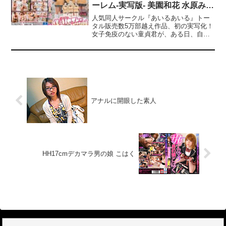
ーレム-実写版- 美園和花 水原みそ
ンニされて一気にスケベに！コスプレの
まま大量潮吹き！入れた途端イグイグイ
の 初愛ねんね
人気同人サークル『あいるあいる』トー
ッちゃう！2人ともチ●ポハメまくって絶
タル販売数5万部越え作品、初の実写化！
叫痙攣で連続イキ！2組目はイルミが綺麗
女子免疫のない童貞君が、ある日、自宅
な大人の街でGET！大手商社の受付で
近くのコンビニで同じクラスのギャル3人
す。経験人数2人の25歳。色白の柔肌がた
に遭遇。彼女らは半ば強引に童貞君の家
まりません。ぷにぷにボディを震わせて
へ押しかけ、散らかった部屋で見つけた
チ●ポイキ！3組目は22歳の大学生2人
エロ本で盛り上がり…。原作は★こちら
組。2人とも美パイの持ち主でめちゃ美
★---------------------------------------------------------
肌。いつの間にか自分で腰を振りまくり
-------------【プレゼントキャンペーン概
ハメ潮引きまくり！会話もできないほど
要】2025年1月24日（金）10:00 ～ 2025
激しくイっちゃいました！
年2月21日（金）9:59の間にキャンペーン
アナルに開眼した素人
にエントリー＆【AV大好きキャンペーン
30％OFF第○弾】の表記がついた商品を購
入すると購入点数に応じて特典動画をプ
レゼント。購入点数やエントリー登録な
どキャンペーンの詳細は、特設ページで
ご確認ください。【注意事項】・プレゼ
HH17cmデカマラ男の娘 こはく
ントを受け取るにはキャンペーン期間中
に特設ページでエントリーが必要で
す。・キャンペーン期間中、第○弾ごとに
対象商品は入れ替わります。・月額動画
はキャンペーン対象外です。------------------
----------------------------------------------------