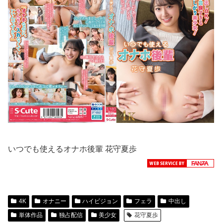
いつでも使えるオナホ後輩 花守夏歩
4K
オナニー
ハイビジョン
フェラ
中出し
単体作品
独占配信
美少女
花守夏歩