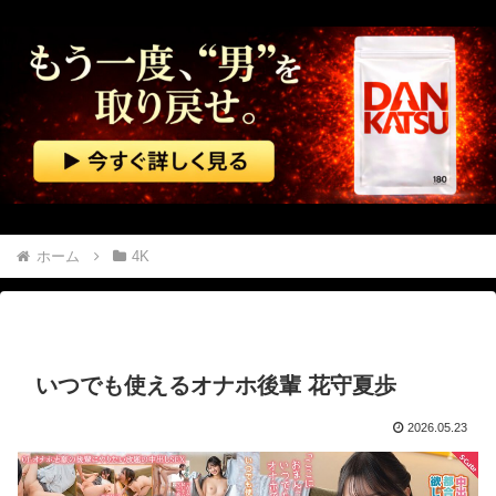
生理の予定が８月６日なんだけど７月２９日にドバッと鮮血でたから生理かな？って思ったのよね
夫「赤ちゃん俺に似てないな～本当に俺の子？」私「当たり前じゃん！」義両親「アンタが赤ちゃんの頃にそっくりよ」夫「うーん…」←私の理解や寛容な心が足りないのでしょうか？
世界初の超伝導量子熱機関…燃料もピストンもない量子エンジンが回った！
【速報】 中露の武装軍艦4隻が日本一周『いつでも国家沈没させられるぞ』
中国企業Zbtlink製のルーター20機種にバックドア… 外部から完全制御のおそれ
ホーム
4K
【閲覧注意】 メキシコの街中で生配信した結果…麻薬カルテルがやって来て、たった3秒で…（動画あり）
【動画】 高速道路を走行中の車からリアガラスが飛んでくる事故(゜o゜)
いつでも使えるオナホ後輩 花守夏歩
【ニューヨーク】夫の股間を触る女にブチギレる妻
2026.05.23
【動画】 音がカッコ良すぎるｗ！！でっかい「三角定規」のブーメラン！！