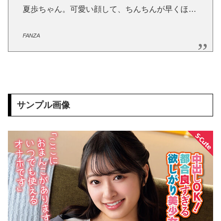
【買うなよｗ】20代男性「ジモティーで車を買ったらリース車だった」53歳無職が逮捕
夏歩ちゃん。可愛い顔して、ちんちんが早くほ…
行かないまま人生が終わりがちな3巨頭、風俗・スナック・回らない寿司屋
FANZA
【AIリマスター】人妻監禁レズ調教 友田真希
現役学生ナンパ成功case.24 ゆいちゃん/かなうちゃん/りのちゃん
出前泥棒への報復制裁～監禁ドS責めで快楽に堕ちた敏感お漏らしアクメ女～ 藤田ゆず
サンプル画像
【俺妹】五更瑠璃のエロ画像まとめ 4
かつて650万部を誇った『週刊少年ジャンプ』 発行部数が初の100万部割れ
ヴァージンリベンジャー4
ロリ顔の美女を弄んだ
【エンタメ】山本舞香、Hiroとの第1子出産が発覚したんやが