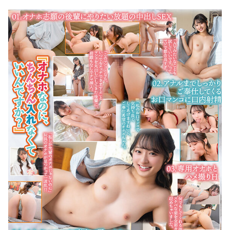
36歳の彼女と結婚したいのに、家族が猛反対。家族から信じられない言葉が飛び出した… 他
クーラーボックス積んで出発→途中で買い足し…50代公務員の“ドライブ”が地獄すぎた 他
【画像】長濱ねる(27歳)の乳がヤバイと話題にｗｗｗｗ1700万バズｗｗｗｗｗｗｗｗｗｗ 他
【画像】人気Vチューバーさん、とんでもない姿を披露ｗｗｗｗｗｗｗｗｗｗ 他
【悲報】2050年の日本、独身ボッチ祭りが現実になるとかｗｗｗｗ 他
Powered by livedoor 相互RSS