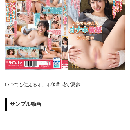
【マジで閲覧注意】 彼女がずっとエアコンを見上げていた。どうしたの？つけた方がいい？ → その時はまだ、本当の理由を知りませんでした…
エ□漫画『でっかいちん●んに負ける鬼強性欲おばさん』をrawやhitomiを使わずに無料で読む方法│田貸魔
ちとせよしのさん(26)の限界突破のドスケベ尻 part2
葬送のフリーレン フェルンを脱がしていくエ□クリッカーゲーム 一級魔法使い、簡単に催眠術にかかる。
生意気バレー部メスガキを生ハメでわからせる♥️????♥️????♥️
【動画】 じゅぼぼぼ！え！これが芸能人のフ●ラだ、綺麗な顔とお口でこんなことしているだ 笑
【日向坂46】 今回はお手頃価格？日向坂46とBEAMSのコラボが決定！！
いつでも使えるオナホ後輩 花守夏歩
山田ゆり、AVデビュー＆乳首ヌードお●ぱいがエ□過ぎる！Madonna超大型新人、セッ●ス解禁！（エ□動画）
サンプル動画
やっぱり肉が好き
【衝撃】 「かわいい虫」ランキング、ついに発表される