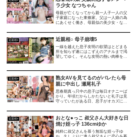
ラ少女 なつちゃん
母親が亡くなってから親一人子一人の父
子家庭になった東條家。父は一人娘の為
にあくせく働き、母親似の美少女・なつ
はそんな父の背中を見て真面目にすくす
くと成長していたが、なつはいつしか密
かに父に対して親子以上の感情を抱いて
近親相○ 母子崩壊5
近親相○
いた。そんな気持ちを押し殺すように毎
一線を越えた息子友明の欲望はとどまる
日オナニーして自分を慰めていたが、父
所を知らず遂にはこずえのアナルまで渇
親が再婚の話を切り出したある日の夜、
望してゆく。そんな友明の熱い肉棒を自
普段はわがままな事を言わないなつの溜
らの淫靡な菊門で迎え入れ、未経験の領
まりに溜まった欲望がついに爆発してし
域に足を踏み入れたとき、こずえは身体
まう！！
の奥底から溢れてくる悦楽により、快感
とは何かということを悟る。
熟女AVを見てるのがバレたら母
近親相○
親に中出し 瀬尾礼子
思春期真っ只中の息子は毎日オナニーば
かり。年頃だからしかたないと礼子は見
守っていたがある日、息子がオカズにし
ているのは自分と同年代の女優がでてい
る熟女AVだと判明する。それは礼子にと
っては自分のようなおばさんに興奮する
おとな●っこ 叔父さん大好きな日
近親相○
チンポが目の前にあるということだっ
焼け姪っ子 136cmゆか
た。それも何度でも勃つ呆れるほど元気
なチンポが…。元来好き者の礼子に我慢
純粋に叔父さんを慕う無垢な姪っ子ゆ
できるはずもなかった。
か。久しぶりに逢う叔父さんに恋心を募