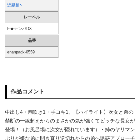
近親相○
【動画】 メキシカンリーグの乱闘、ランナーは悪くなかったことが判明ｗｗｗｗｗｗｗｗｗｗｗｗｗｗｗｗ
レーベル
【驚愕】 無職女だけど性欲ヤバくて親マジ切れヤバいｗｗｗｗｗｗｗｗｗｗｗｗ
E★ナンパDX
品番
日本製紙の記者会見に出席した某メディア記者、被害者の個人情報を執拗に聞き出そうとしてしまい……
enanpadx-0559
【画像】 本田望結の妹、本田望結より実ってしまう
【画像】 田中みな実(39) 妊娠中でも露出多めのドレス、これノーブラか？
【ガチ映像】 大学のヌードデッサンの授業で高額モデルに依頼したら○○○が凄すぎた動画、お前らの想像の20倍は凄い
作品コメント
【画像】 さすがにデカすぎるコスプレイヤーｗｗｗｗｗｗｗｗｗ
中出し4・潮吹き1・手コキ1。【ハイライト】次女と弟の
【悲報】 アメリカで今も続いてる近親相姦の一族がやばすぎる
禁断の一線超えからのまさかの気が強くてビッチな長女が
【画像】 見ただけで金玉がギュンギュン鳴り出すまんさんがこちらｗｗｗｗ
登場！（お風呂場に次女が隠れています）・姉のヤリマン
ぶりが嫌な弟に開き直り逆切れからの弟へ誘惑アプローチ