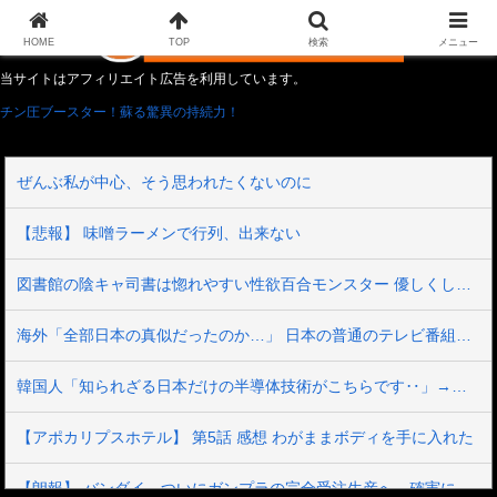
HOME
TOP
検索
メニュー
当サイトはアフィリエイト広告を利用しています。
チン圧ブースター！蘇る驚異の持続力！
ぜんぶ私が中心、そう思われたくないのに
【悲報】 味噌ラーメンで行列、出来ない
図書館の陰キャ司書は惚れやすい性欲百合モンスター 優しくしてくれたギャルJ○に断られても追いかけまわして乳首こりこりレズ告白
海外「全部日本の真似だったのか…」 日本の普通のテレビ番組が最新SNSの数十年先を行っていたと話題に
韓国人「知られざる日本だけの半導体技術がこちらです‥」→「サムスンがなければiPhoneが作れないと信じていたのに‥」
【アポカリプスホテル】 第5話 感想 わがままボディを手に入れた
【朗報】 バンダイ、ついにガンプラの完全受注生産へ。確実に手に入るなら一年でも待てる？