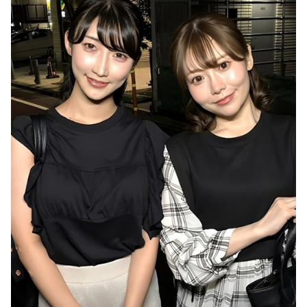
【閲覧注意】 世界一のアホ「地雷踏んでもさ！一瞬で足引けば問題なくね？ｗ」⇒ 実践した結果
【ニューヨーク】夫の股間を触る女にブチギレる妻
おばあさんが畑仕事をしていた。腰が心配だ！ → 背中はこんな様子です…
美術部顧問「裸になりなさい」と女性にヌードデッサンの指導をして逮捕
【画像】 本田望結の妹、本田望結より実ってしまう
【エ□漫画】 学校で一番人気で憧れの清楚美人先輩JKに何故か突然エ□動画撮影の竿役を頼まれて…！？
【エ□漫画】 マチアプですっぽかされ隣にずっといたお姉さんも同じく待ちぼうけだったので飲みに行くことに【1話無料】
【動画】 グラドルのエ●チは凄い！極上のお●ぱいに綺麗な体の無防備な姿はエ□ぃ！
オランダ人「至宝を手にした」佐野航大、オランダ王者PSV移籍が決定的に！口頭合意報道で現地サポ騒然！プレミアのファンは落胆【海外の反応】
【GIF動画】 宮城の可愛すぎるチアさん、甲子園で発見される