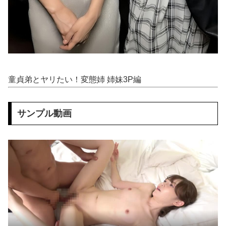
玉川徹、生出演の自民党議員に「全面的に大賛成、おっしゃる通り」 消費減税への主張めぐり
【食料品消費税減税】 政府が基本方針決定 来年4月から2年間1％に8月5日
【悲報】 おわり。
【中国】 高さ288メートルのエレベーターで学校に通う雲南省の山地の子供たち 通学時間 3時間→30分に短縮
童貞弟とヤリたい！変態姉 姉妹3P編
【凄すぎる】 力士の嫁に美人が多い理由→「これ」だったｗｗｗｗｗｗｗ
サンプル動画
【悲報】 コンビニのおにぎり、誰も食べなくなる…
突進してきた牛を跳び越えたら、牛が固まって動かなくなった闘牛場の映像【海外の反応】
ぽっちゃりデブの熟女を犯した重々しいハメ撮り画像
旦那が仕事でやらかして、減給＆異動になった。旦那「会社辞めて来た」私「一体何をやらかしたの？」旦那「…」→結果…
【速報】 NHKの性被害問題、性加害した番組出演者が衝撃告白！