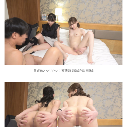
36歳の彼女と結婚したいのに、家族が猛反対。家族から信じられない言葉が飛び出した… 他
クーラーボックス積んで出発→途中で買い足し…50代公務員の“ドライブ”が地獄すぎた 他
【画像】長濱ねる(27歳)の乳がヤバイと話題にｗｗｗｗ1700万バズｗｗｗｗｗｗｗｗｗｗ 他
【画像】人気Vチューバーさん、とんでもない姿を披露ｗｗｗｗｗｗｗｗｗｗ 他
【悲報】2050年の日本、独身ボッチ祭りが現実になるとかｗｗｗｗ 他
童貞弟とヤリたい！変態姉 姉妹3P編 画像3
Powered by livedoor 相互RSS