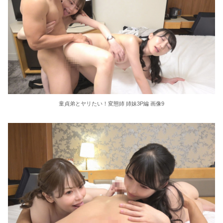
童貞弟とヤリたい！変態姉 姉妹3P編 画像9