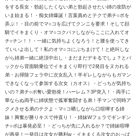
ナイトクラブには露出狂が多いのかお○ぱい出し過ぎですよねｗｗｗ
をする長女・勃起したくない弟と勃起させたい姉の攻防が
いま始まる！・痴女姉爆誕！言葉責めとテクで弟チ○ポを
【驚愕】1回1時間程度のsexで20～30回くらい逝きまくる女ｗｗｗｗｗｗｗｗｗｗｗｗｗ
弄ぶ！・目の前でマ○コを広げてクンニを要求！そして顔
スカートの中が凄いことになってるフリーグラドルTsumu
騎でイキまくり・オマ○コクパァしながらここに入れてオ
チ○チン！！・一緒に気持ちよくなろう！と腰を使ってき
【ガチ映像】 田舎の村で行われてる ”逆レ●プ祭り” で男に跨って無理矢理チ●コを挿入する女の動画がエ□すぎる…
ていいよ出して！私のオマ○コにぶちまけて！と絶叫しな
【画像】 ワイ「アルファードいいなあ。買いに行くか」店員「ほいっ見積もりな！」ワイ「金額おかしくね？」←お前らもそう思うよな？？？？？
がら姉弟一緒に絶頂中出し・まだまだデキるでしょ？とバ
ックから背面騎乗位でイキまくり即行で2発目をヌカれる
彼氏チ○ポを座席の隙間手コキでこっそり発射させ声我慢SEXで中出しまでさせる寝取り好きお姉さん 夜行バス逆NTR
弟・お掃除フェラ中に次女乱入！半ギレしながらもガマン
できなくなって参加する次女（カオス）・どっちが気持ち
【悲報】山里亮太さん、一般人のツイートに反撃開始www
いの？弟チ○ポ奪い愛勃発！ハーレム？3P突入！・両手に
おま〇こ貸してくれる友人の娘たち モノ扱いセックスに憧れる姉妹に中出ししたら惚れられて困った
華ならぬ両手に姉状態で孤軍奮闘する弟！手マンで同時ア
クメさせる弟のテクよ・マ○コ晒しながら口喧嘩する姉
【NARUTO】幻覚が見えて耐えられなかった
妹！興奮が勝りキスで仲直り！・姉妹Wフェラでギンギン
チ○ポは暴発必至！・どっちが先に入れるか？で姉妹喧嘩
【ハンターハンター】これくらいの操作系でいい
が再発！一発目は次女が勝利w・イキまくる次女のおっぱ