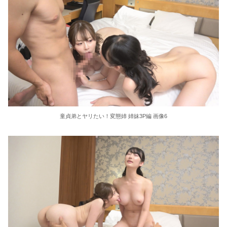
童貞弟とヤリたい！変態姉 姉妹3P編 画像6