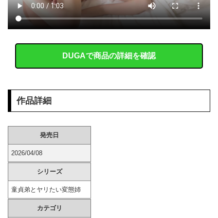
この水着が初めての撮影のようですがマン筋がヤバいですねｗｗｗ
【朗報】 秋田にアラブが2兆円の投資決定
DUGAで商品の詳細を確認
【画像】 コンビニ店員がパ○チラｗｗｗ
「毎日、渋谷でデモが起きてる」と左派が心の拠り所にする動画、目撃者から総ツッコミを食らってしまっており……
作品詳細
【ムホ報】 不知火舞さん、調整で横乳がめっちゃ見えるようになるｗｗｗ
海外「日本の電車旅で最高に気分を上げてくれるものがコレ！」→「分かるよ、凄くワクワクする・・・！」【海外の反応】
発売日
【エ□漫画】 漫研部仲間の無口無表情JKが漫画の資料の為になんと裸を観察させてくれたんだけど、どんどんエスカレートしてお○ぱい揉んだり手マンし...
2026/04/08
彼の実家に結婚のご挨拶に行った。 彼父「本当にコイツでいいの？」彼「なんだよ！結婚に反対なのか！？」彼母「落ち着きなさい！（私）さん、実は...
シリーズ
童貞弟とヤリたい変態姉
【動画】 アメリカのトー横、え●ちすぎるｗｗｗ
カテゴリ
お腹を空かせた子供たちにご飯をあげていた。ほんと助かるわ、どうもありがとう → 母親はこんな様子です…