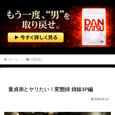
【艦これ】 今からE3-4甲を簡単にクリアする方法を教授する
激辛チャレンジの契約書にサインし、チャレンジしたらとんでもない事態になった。救急車運ばれ胃の洗浄や入院2日で10万超えて...
【復讐】 別れた元カノに、あることないこと言いふらされた。DTだったとか、早いとか、首絞めながらやるとか特殊な○癖があるとか
【ONE PIECE】 空白の100年編の役者が揃う【世界の真実】
中国「大洪水！」中国ダム「決壊」地元民「公式発表より死者多い！」中国政府「住民拘束！（安否不明」中国当局「救助隊動画も削除」台風13号「三峡ダム接近中」→
ホーム
近親相○
「週刊少年ジャンプ」の発行部数が初の100万部割れ
「日本製メモリ」に世界中から注文殺到、１兆５０００億円で工場増築へ
童貞弟とヤリたい！変態姉 姉妹3P編
【動画】 本物の銃の『弾道』がよく分かる動画まとめがコチラｗｗｗ！！
2026.05.13
【話題】 河内長野市で警官が包丁男に発砲したシーンのモザ無し映像が公開される。