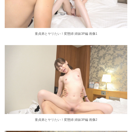
東大教授「今は織田信長は天才ではなく凡人だったという説が強いがそれは違うと思う」
激しく揺れる小さな胸が愛おしくてたまらない
童貞弟とヤリたい！変態姉 姉妹3P編 画像1
【ＳＭ・調教】出会い系でエッチした最高のドＭ女
日本政府の突然のビザ厳格化に中国人から批判殺到。「もう鎖国しろ」「あきれてモノ言えない」
松居一代 画像36枚【ヌード】
素人ＡＶ面接 ~ロリ娘にセクシーランジェリーを着せて生中ハメ~
まんチラの誘惑 ~ダチの母ちゃんと~
アラサー喪女の暴走オーガズム
月刊 古瀬玲
童貞弟とヤリたい！変態姉 姉妹3P編 画像2
激しめイラマが好き！