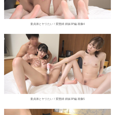
童貞弟とヤリたい！変態姉 姉妹3P編 画像4
童貞弟とヤリたい！変態姉 姉妹3P編 画像5