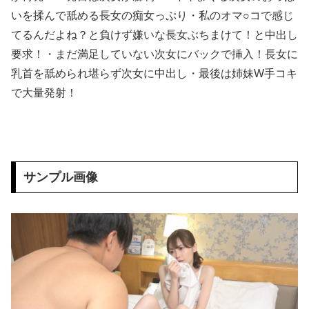
【ひろゆき他】Xのインフルエンサー達「高市さぁ、為替介入で我々の税金11兆円が消えた訳だけど？？？」←こいつら
いを揉んで舐める長女の痴女っぷり・私のオマ○コで感じ
てるんだよね？と負けず嫌いな長女ぶちまけて！と中出し
【動画】どエッチJKさん、腰ヘコ運動をUPしてしまう。
要求！・まだ満足していない次女にバックで挿入！長女に
乳首を舐められ堪らず次女に中出し・最後は姉妹W手コキ
ナチュラルハイ夏スペシャル 敏感（恥）巨尻羞恥2026 完全版 10人全員SEX 2枚組8時間
で大量発射！
ガニ股漏らしイキさせて言いなりにするビールの売り子羞恥
【原神】アンバーのエロ画像まとめ 4
久和原せいら 画像502枚【ヌード】
サンプル画像
【また始まる】韓国、日本への好感度最高→竹島問題で即リセットｗｗｗ
0:31〜 注目箇所｜2016 김준호클래식 비키니예선 - 서리나 선수 비교…
この前見たガンダムみたいなカッコイイ車が忘れられない
【悲報】 味噌ラーメンで行列、出来ない