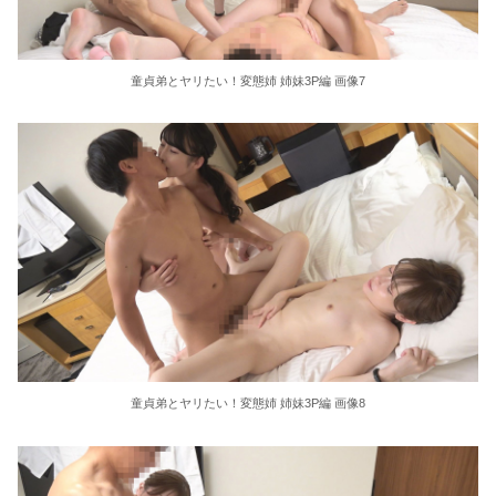
童貞弟とヤリたい！変態姉 姉妹3P編 画像7
童貞弟とヤリたい！変態姉 姉妹3P編 画像8