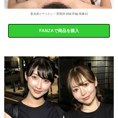
童貞弟とヤリたい！変態姉 姉妹3P編 画像10
FANZAで商品を購入