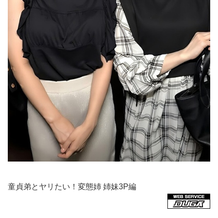
童貞弟とヤリたい！変態姉 姉妹3P編