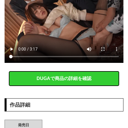
真っ赤な下着のどエ□い女が見つかったからご覧下さいｗｗｗ
【画像】 まんさん、ブチ切れ「電車内でこういうポジのおじ、ガチでイラネ」→
原爆ドーム前に居座る”市民団体”を警官隊が排除、その瞬間に周囲で見守っていた観客たちが……
【朗報】 韓国人「Jリーグのこの監督、経歴がおかしい」
【悲報】坂口杏里、逃走ｗｗｗｗｗｗｗｗｗｗｗ
もう先が長くないと20代で宣告された友達A。「会いに来てほしい」と言うので彼女の好きなもの沢山もっていったんだけど、なんとBが手渡した物は…
DUGAで商品の詳細を確認
【動画】 ウェットスーツの脱ぎ方を教える動画、何故か900万回以上再生されてしまう！
外国人「日本人女のイキ方、何これヤバい…」⇒ 中出しされ痙攣する姿が海外で話題に
作品詳細
【驚愕】ピンサ□で５分で出したら店長来て無事死亡ｗｗｗｗｗｗｗｗｗｗｗｗｗｗ
【画像】 セブンイレブン、ついに神商品を販売
発売日