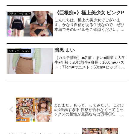
固定！身動きを封じた女体を陰湿に弄び
ゆっくりナマ挿し！絶望顔を堪能しなが
ら膣奥射精！無抵抗になったら開放して
《巨根痴●》極上美少女 ピンクP
シチュエーション
ハードFUCKで追撃中出し！！ ※この作
こんにちは。極上の美少女でございま
品は2025年6月頃発売予定のNHDTC-
す。かなり自信がある生徒なので、ぜひ
066「固定スローピストンFUCK8」の一
本編でそのレベルをご確認ください。す
部と同じ内容です。 ※本編顔出し
らりと伸びる可憐な脚でミニスカートを
はいているので逆さ撮りの絶好のターゲ
ット。ピンク色のパンティが丸見えで
す。エスカレーター、電車対面と粘着追
暗黒 まい
シチュエーション
跡して撮りまくり。帰り道、人けのない
【カルテ情報】■名前：まい■職業：大学
道で捕獲。か弱い力で必死に抵抗します
生■年齢：20代前半■身長：160cm■バス
がそんな力じゃ大人の男はびくともしま
ト：77cm■ウエスト：60cm■ヒップ：
せん。口の中にアレを直接注入。こんな
83cm■症状：腹痛こんにちは。都内で医
細い子には効きすぎるかもしれません。
者をしている男です。本当に最悪です。
大人しくなったので真っ白い肌を撫でま
連日、猛暑日だというのにクリニックの
わし、美乳をモミモミ。ブラジャーをめ
冷房が故障して暑さで診察どころではあ
くるとなんとも美しいピンク乳首。ぺろ
りません。業者に連絡したのですが修理
ぺろと舌を這わせるとビクンビクン反
依頼が多くパンク寸前ですぐには対応で
応。パンティは青春汁でビショビショで
きないと言われました。こっちは人の命
す。処理されていないまん毛が透けるパ
まだまだ、もっと、してみたい。 このチ
を救っているのにもかかわらず後回しに
ンティをめくりおまんこををくぱぁまっ
○ポ最高すぎる 性格が合わなくってもセ
されて不愉快です。患者さんは毎日のよ
ピンクなワレメから愛液がタラタラ。最
ックスの相性が最高ならば万事OK。 ム
うにクリニックに来ますので急遽こっち
高の素材を目の前にして超勃起したペニ
カついても喧嘩しててもこのチ○ポがあれ
のクリニックは休診日にして近くにある
スを口の中にズブリ喉まんこをイラマピ
ばすべて許せる。自分のマ○コにぴったり
もう一つのクリニックで診察します。さ
ストン。だ液まみれになるカチカチペニ
フィットした最高チ○ポに中出し懇願ヤリ
て、気を取り直して今回は咳についてで
ス。そのまま小さな割れ目にズブズブと
まくり！ 逢沢みゆ