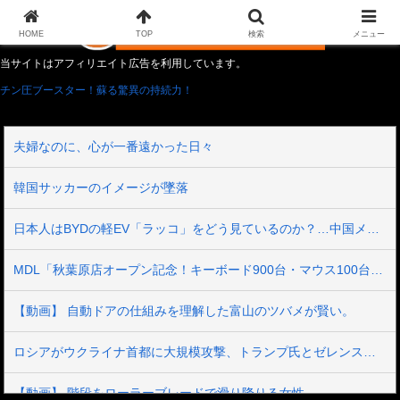
HOME
TOP
検索
メニュー
当サイトはアフィリエイト広告を利用しています。
チン圧ブースター！蘇る驚異の持続力！
夫婦なのに、心が一番遠かった日々
韓国サッカーのイメージが墜落
日本人はBYDの軽EV「ラッコ」をどう見ているのか？…中国メディア！
MDL「秋葉原店オープン記念！キーボード900台・マウス100台無料でプレゼント！」→秋葉原が大変なことになってしまう
【動画】 自動ドアの仕組みを理解した富山のツバメが賢い。
ロシアがウクライナ首都に大規模攻撃、トランプ氏とゼレンスキー氏の和平交渉前に
【動画】 階段をローラーブレードで滑り降りる女性