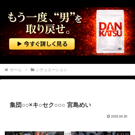
赤ちゃんがハンモックで寝ていた。淡々と静かに作業中 → 無心な労働者の顔はこちらです…
【エ□画像】 ビリー・アイリッシュ、マ○コ（女性器）披露
ストーカーに狙われた女子高生が悲惨…絶対に避けられない中出しレ●プGIF画像
大槻ひびきってまだシコれるよな
倉木しおりアリスJAPAN8月新作「先っぽだけなら浮気じゃないよ？イケないギリギリの焦らし責めに屈し膣奥深ハメ浮気」理性崩壊NTR作品！！
ホーム
シチュエーション
エ□ガキに寝取られる芹沢あさひ♥️????♥️????♥️
コスプレイヤーまめだいふくさんが駅のホームでパンモロ事故
集団○○×キ○セク○○○ 宮島めい
【NHK性加害】 今も芸能活動している出演者Ｘは誰？実名非公表は隠蔽？ネットで逃げ得への怒り＆特定に過熱
2026.04.30
責任を取らないから成功者になれた…「とんねるず」「おニャン子」「AKB」とヒットを出し続けた秋元康の哲学！！！