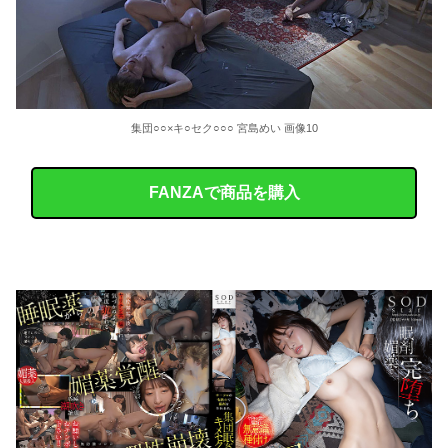
集団○○×キ○セク○○○ 宮島めい 画像10
FANZAで商品を購入