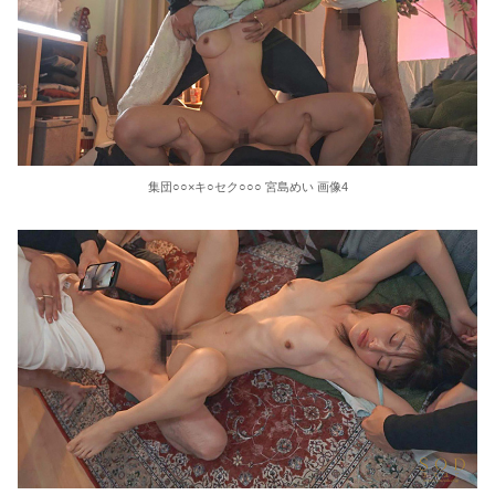
東大教授「今は織田信長は天才ではなく凡人だったという説が強いがそれは違うと思う」
激しく揺れる小さな胸が愛おしくてたまらない
【ＳＭ・調教】出会い系でエッチした最高のドＭ女
日本政府の突然のビザ厳格化に中国人から批判殺到。「もう鎖国しろ」「あきれてモノ言えない」
集団○○×キ○セク○○○ 宮島めい 画像4
松居一代 画像36枚【ヌード】
素人ＡＶ面接 ~ロリ娘にセクシーランジェリーを着せて生中ハメ~
まんチラの誘惑 ~ダチの母ちゃんと~
アラサー喪女の暴走オーガズム
月刊 古瀬玲
激しめイラマが好き！