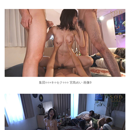
集団○○×キ○セク○○○ 宮島めい 画像9