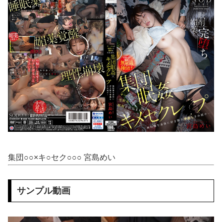
メキシコ人「韓国、やめておけ」元日本代表指揮官、韓国代表の新監督有力候補に急浮上！【海外の反応】
ジムニーノマド買ったオーナーの不具合報告内容がどれも独特すぎる模様…
最近Uber Eatsの配達員になった者なんやが、配達員に何か要望があったら教えてくれ
【AM4】 さすがにDDR5へ乗り換えるタイミング逃し感が半端ない
【画像】 「ビールと水を交互に飲まないと倒れるグラス」発売
【悲報】 味噌ラーメンで行列、出来ない
韓国人「最近の日本アニメ業界の勢力図を変えたと言われる作品がこちら…」→「こういうのが面白い…（ブルブル」＝韓国の反応
集団○○×キ○セク○○○ 宮島めい
美味しんぼ強さランキング(食べ物版)つくったｗｗｗｗｗｗ
夫「嫁がメシマズで困ってるんだよ。毎日つれーわｗ」義両親「なに！食べに行く！」夫「いや、そんな事しなくていいからｗ」→ある日、私の作ったご...
サンプル動画
【画像】 ギャル「妹の豊胸お○ぱいおもろすぎ！」ｗｗｗ