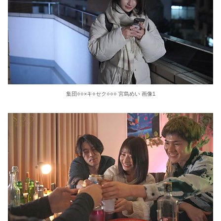
シュート練習に専念できる！天才の発想で完成したDIYバスケットが凄いｗ
【画像】 女の子「お●ぱいデカいせいで太って見えるのまじだるい????」
【画像】 地味な顔なのにエ□い体して、しかもビッチとかいうエ□すぎる存在がこちらw w w w w w w w w w w w w w
【画像】 大人気声優「ブラジャーの日なので下着姿ですパシャ」
【画像あり】 人妻「この順番通りにク○ニすれば女は爆発します」
集団○○×キ○セク○○○ 宮島めい 画像1
【悲報】 味噌ラーメンで行列、出来ない
月刊マダムチャンネル義母の蟻地獄
【予想外】アメリカ人の白人女に先祖を聞いたら衝撃的なことを言い出した
国生さゆり 『おニャン子クラブ』時代のライバル関係語る 伊達みきおが直球質問「たとえば誰です？」
【悲報】佐倉綾音(32)、悠木碧（34）、早見沙織（35）←ここら辺の独身ベテラン声優