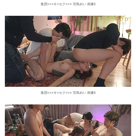
集団○○×キ○セク○○○ 宮島めい 画像5
36歳の彼女と結婚したいのに、家族が猛反対。家族から信じられない言葉が飛び出した… 他
クーラーボックス積んで出発→途中で買い足し…50代公務員の“ドライブ”が地獄すぎた 他
【画像】長濱ねる(27歳)の乳がヤバイと話題にｗｗｗｗ1700万バズｗｗｗｗｗｗｗｗｗｗ 他
【画像】人気Vチューバーさん、とんでもない姿を披露ｗｗｗｗｗｗｗｗｗｗ 他
【悲報】2050年の日本、独身ボッチ祭りが現実になるとかｗｗｗｗ 他
Powered by livedoor 相互RSS
集団○○×キ○セク○○○ 宮島めい 画像6