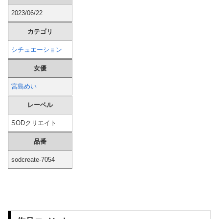
2023/06/22
【悲報】 味噌ラーメンで行列、出来ない
カテゴリ
【画像】 裏垢JD「新しい下着可愛いからみて！」ｗｗｗ
シチュエーション
ヌーディストビーチじゃない海水浴場で女が全裸オ○ニーすると3分以内にこうなるらしいｗｗｗ
女優
【動画】 パチ○コ店の女店員さん、パンツが見えそうな危ない仕事ｗｗｗｗ
宮島めい
左翼市民団体、広島では通用せず「人殺しの汚い足で広島の土を踏むな！」→広島県民「お前らの方が汚いんじゃ！」「ワシらが広島県民じゃ」
レーベル
SODクリエイト
海外「日本はさすが過ぎるｗ」 日本は野生動物の喧嘩さえ可愛くなってしまうと世界が騒然
品番
【花騎士】 むちむち×ほぼ痴女… ＆童貞を穀す服っぽい服をきたホウオウボクへの反応！！！
sodcreate-7054
外国人「これが日本で嫌われてるアニメキャラのカップリングらしい…」
★【ワートリ】華ちゃんの爪がすっかり治っていればいいけどね
【悲報】 スマホゲーム会社さん、”サ終”相次ぎ倒産しまくってる模様