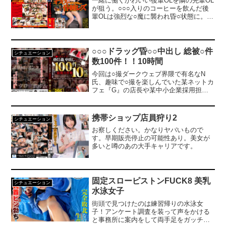
一緒に働くかわいい後輩OLを隣の先輩OL
が狙う。○○○入りのコーヒーを飲んだ後
輩OLは強烈な○魔に襲われ昏○状態に。そ
して先輩OLが衣服を脱がしてワイセツ行
為を始める！ワキを舐めたり、胸をもん
だり、マンコを口になすりつけたり、双
頭バイブで○したり…。無抵抗な女体を好
○○○ドラッグ昏○○中出し 総被○件
シチュエーション
き放題に○しまくる！
数100件！！10時間
今回は○撮ダークウェブ界隈で有名なN
氏、趣味で○撮を楽しんでいた某ネットカ
フェ『G』の店長や某中小企業採用担当
者、某大型商業施設内衣料品店の店長、
美容外科クリニックの医師などの素人さ
んと、様々なルートから映像素材を収
携帯ショップ店員狩り2
シチュエーション
集！身近に潜む○○魔たちによる卑劣な手
お察しください。かなりヤバいもので
口！かかったオンナに膣奥中出しをキメ
す。早期販売停止の可能性あり。美女が
る！
多いと噂のあの大手キャリアです。
固定スローピストンFUCK8 美乳
シチュエーション
水泳女子
街頭で見つけたのは練習帰りの水泳女
子！アンケート調査を装って声をかける
と事務所に案内をして両手足をガッチリ