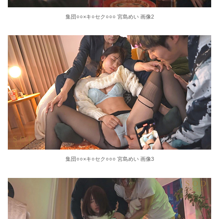
【画像】NHKの素朴な女子アナが可愛すぎる
集団○○×キ○セク○○○ 宮島めい 画像2
【朗報】仙台育英のチア、今年も爆乳ワキ見せ祭りがシコすぎる
無防備盗撮 vol.2 女風編
姉と弟の濃厚セックス 意外にヤれる女は家族だった4時間
ヤリマン熟年おばさんパート先で我慢できずに若いチ○ポを貪りまくる！ベスト4時間
【画像】まんさん「貧乳だから男水着で市民プールいったら周りがコソコソしだしてやばいwww」5万いいね
職場の人妻と不倫をして、ついに、、、
集団○○×キ○セク○○○ 宮島めい 画像3
元同僚に半年ぶりに連絡してご飯に誘ったら「どちら様ですか？」「忙しくて無理なので友達と行ってください」と返された。
猫キャバならぬ猫旅館とか出来たらいいのに。 全室猫付で寝るときはもれなく添い寝してくれるの。【再】
音羽紀香 お股ぱっくりマッサージがいいですね～！