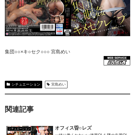
集団○○×キ○セク○○○ 宮島めい
シチュエーション
宮島めい
関連記事
オフィス昏○レズ
シチュエーション