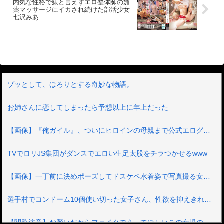
す。季節の変わり目などで咳が出ていら
挿入。ヒダヒダの名器で入れたとたんに
内気な性格で嫌と言えずエロ整体師の媚
っしゃる方は相変わらず多いのですが、
暴発寸前こんな妖精のような美少女がよ
薬マッサージにイカされ続けた部活少女
今年はそのような咳だけではなく今まで
七沢みあ
だれを垂らしてイキまくるのでたまらず
咳が全くなかった方が、突然長引く咳を
中出し射精。発射後もかわいすぎてすぐ
きたすケースが増えています。お子さん
に再勃起。2回戦もたっぷり楽しみまし
を含めた家族みんなが咳をしているケー
た。【参考】収録プレイ内容パンティ○
スも少なくありません。「感染症」によ
撮、電車内○撮、ディープキス、おっぱい
る咳を考えやすいのですが、通常ウイル
観察、おっぱい揉み、乳首舐め、パンテ
ス性上気道炎だけでは数週間も咳が続く
ィ観察、アナル観察、まんこくぱぁ、巨
ことはありません。長引く咳を起こす病
根イラマチオ、生挿入、騎乗位、正常
原体の代表格がマイコプラズマで、その
位、側位、バック、生中出し、全裸にし
ゾッとして、ほろりとする奇妙な物語。
ほかにも結核やクラミジアなども、しつ
て2回戦ご理解いただける方のみ、視聴は
こい咳を起こしやすい病原体です。その
自己責任でよろしくお願い致します。動
中でも特に長く咳が続くものとして百日
画詳細約74分。本編顔出し音声有（場所
お姉さんに恋してしまったら予想以上に年上だった
咳という感染症があります。今年は百日
の特定を避けるため一部音声を消してい
咳がやたらと目立っています。百日咳と
る個所もあります）【注意事項】※本作
いえば、通常はお子さんの病気だと思い
品の出演女性は身分証にて18歳以上と確
【画像】『俺ガイル』、ついにヒロインの母親まで公式エログッズが出てしまう
浮かべる方が多いと思いますが今年目に
認済みの方です。※出演女性の同意の元
する機会が増えているのが、大人の百日
撮影しています。※本作品は公開する事
咳です。数日～数週間咳が続き、喘息や
を目的に作られたオリジナル動画です。
TVでロリJS集団がダンスでエロい生足太股をチラつかせるwww
鼻炎による咳などを疑った方が、念のた
※二次使用、譲渡、転載、転売等は禁止
めの検査をしてみると、百日咳感染だっ
します。 ※本編中、音声が収録されてい
たという例が、頻繁に起きています。百
【画像】一丁前に決めポーズしてドスケベ水着姿で写真撮る女さん
ない箇所がありますが、オリジナル・マ
日咳を知らない人の為に簡単に説明しま
スターに起因するものであり、異常では
す。百日咳の原因となるのは百日咳菌と
ありません。
選手村でコンドーム10個使い切った女子さん、性欲を抑えきれず遂にAVデビューしてしまうｗｗ
いう細菌です。この菌はインフルエンザ
やコロナと違い、ウイルスではありませ
ん。この菌は咳やくしゃみなどで放出さ
【閲覧注意】お願いだからフェイクであってほしいこの女児の動画、本物だった…