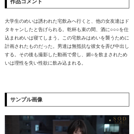
作品コメント
先生から電話があったんだけど、「～とか～」「～とか考えて～」と何度も言ってたのが耳に残ってしまった
大学生のめいは誘われた宅飲みへ行くと、他の女友達はド
友人とタクシーに乗った→運ちゃん「5070円ね」私「５千円のチケットあるわ。これと70円ね」→友人「これタクシー代ね」35円！？これはセコケチ！FO案件！！→スレ民の反応は？？
タキャンしたと告げられる。乾杯も束の間、酒に○○○を仕
込まれめいは寝てしまう。この宅飲みはめいを襲うために
漫☆画太郎読切作品「ドラゴンボール外伝」
計画されたものだった。男達は無抵抗な彼女を弄び中出し
事件に巻き込まれた夫婦 夫のそばで愛する妻がまわされた！VOL.2
する。その後も撮影した動画で脅し、媚○を飲まされため
いは理性を失い性欲に飲み込まれる。
【動画】 巨乳JKさん「お○ぱい自慢したいなぁ……ひらめいたッ！」
韓国のAVですが女優が可愛くてスタイル良くて興奮が止まりませんｗｗｗ
【悲報】 田中みな実(39)、妊娠して顔が別人のように変わる
サンプル画像
【聖闘士星矢】 黄金聖闘士って蟹座ばかりネタにされますが牡牛座も大概ですよねｗｗｗ
パンツが見えそうなほど短いスカートに大興奮！ピチピチの太ももを大胆に露出する女子高生たちの街撮りエ□画像