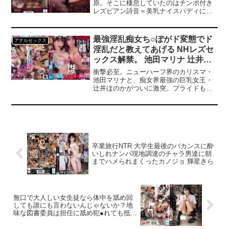
原。そこに棲息していたのはチンポ付き
レズビアン詩音＝美乳ナイスバディに付
いているフル勃起チンポ！即尺＋マン舐
め＋全身舐め＋接吻狂い＋チンハメ交尾
＋アナルFUCK！シーメールレズセックス
最強淫乱痴女ち○ぽがド変態でド
アナルセックス
にのめり込んでいく永原。やがてふたり
淫乱だと教えてあげる NHレズセ
は、ド変態禁断欲情沼痴態の扉を開ける
ックス解禁。 池田マリナ 辻井ほ
のだった！！
のか
衝撃必至。ニューハーフ界のカリスマ・
池田マリナと、痴女界最強の巨乳女王・
辻井ほのかがついに激突。プライドも理
性もすべて剥ぎ取られ、女王がメスへと
堕ちていく究極作。視線、仕草、そして
身体のぶつかり合い―すべてが極限のエ
クスタシーに直結する規格外のNHレズセ
ックス。この瞬間、あなたは‘禁断の悦
楽’を目撃することになる。
卒業旅行NTR 大学生最後のバカンスに酔
いしれナンパ現地調達のチャラ男達に朝
までハメられまくったカノジョ 輝星きら
無口で大人しい女生徒なら体中を舐め回
しても誰にも言わないんじゃないか？地
味な図書委員は担任に舐め犯●れても抵抗
できずイキまくる。 榊原萌