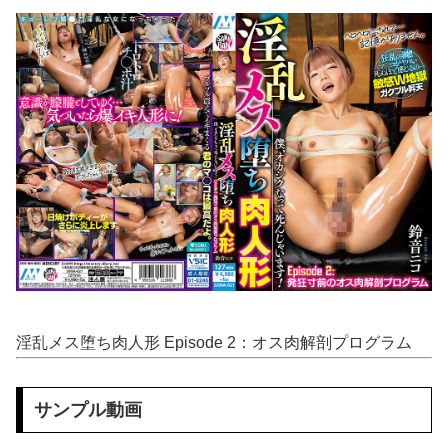
【動画】 ウクライナのダンサーの驚くべき超絶足技ダンスが凄すぎるｗ！！
外国人「2002年W杯は?」韓国サッカーに衝撃的不祥事！W杯予選でレフリーへの性的接待発覚！海外騒然！【海外の反応】
【動画】 メンズエステ嬢さん、大サービスで本番セッ●スまでしてしまう・・・
【動画】 地下アイドルさん、売れるためにここまでしなきゃいけないと判明…………………
【有能】 政府「トラックはサービスエリア利用有料化すればサボらず走るし流問題解決じゃね？」
連れて行かれた
【コンゴ】 エボラ出血熱、感染3600人…過去最大の流行に
【画像】坂道女子のバスト一覧ｗｗｗｗｗｗｗｗｗｗｗｗwｗｗｗｗ
淫乱メス堕ち肉人形 Episode 2：オス肉解剖プログラム
【画像】 宇垣美里「学生時代は全然モテなかったです」←これほんまかぁ？w w w w w w w w
サンプル動画
【動画】 じゅぼぼぼ！え！これが芸能人のフ●ラだ、綺麗な顔とお口でこんなことしているだ 笑