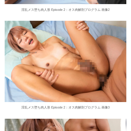
東大教授「今は織田信長は天才ではなく凡人だったという説が強いがそれは違うと思う」
淫乱メス堕ち肉人形 Episode 2：オス肉解剖プログラム 画像2
激しく揺れる小さな胸が愛おしくてたまらない
【ＳＭ・調教】出会い系でエッチした最高のドＭ女
日本政府の突然のビザ厳格化に中国人から批判殺到。「もう鎖国しろ」「あきれてモノ言えない」
松居一代 画像36枚【ヌード】
素人ＡＶ面接 ~ロリ娘にセクシーランジェリーを着せて生中ハメ~
まんチラの誘惑 ~ダチの母ちゃんと~
アラサー喪女の暴走オーガズム
淫乱メス堕ち肉人形 Episode 2：オス肉解剖プログラム 画像3
月刊 古瀬玲
激しめイラマが好き！