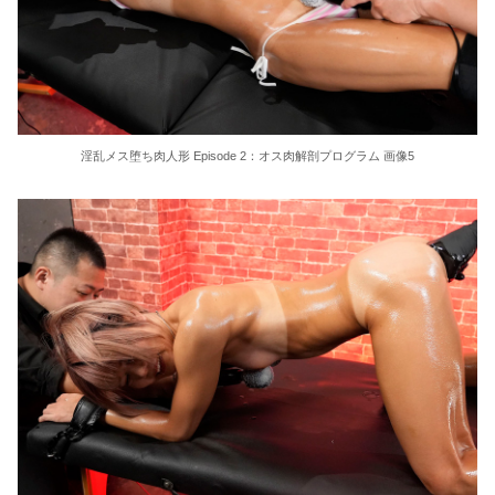
淫乱メス堕ち肉人形 Episode 2：オス肉解剖プログラム 画像5