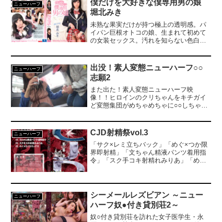
僕だけを大好きな僕専用男の娘
ニューハーフ
とで感度も上昇！！悦楽の世界にどっぷ
堀北みき
りハマりなりきったキャラも忘れてひた
すら無様にアヘる！電車モチーフ部屋で
未熟な果実だけが持つ極上の透明感。パ
ケツマンコを穿られる様子は必見！！ア
イパン巨根オトコの娘、生まれて初めて
イドル顔に似合わないペニクリをギンギ
の女装セックス。汚れを知らない色白天
ンに勃起させながら自分では気づけなか
然無毛のカラダは全身性感帯。
ったドM本性を呼び覚ます！最後は自ら
【Chapter1】すべてが初体験。恥じらい
ケツをひん剥き挿入を懇願！理性ぶっ飛
ながらおそるおそる勃起した肉棒を口に
出没！素人変態ニューハーフ○○
ニューハーフ
び幸福アへ顔マゾ堕ちするまでを収録し
含み、指示されるがままに舌で転がして
志願2
たハメ撮りセックス！＃コンカフェ＃男
いると次第に仮性包茎の巨根が勃起して
の娘＃オフパコ＃メイド服＃可愛い＃ラ
しまう。包皮で隠された敏感な部分を舌
また出た！素人変態ニューハーフ映
ブホ＃ハメ撮り＃ペニクリ＃スパンキン
先で刺激されると可愛らしい喘ぎを漏ら
像！！ヒロインのクリちゃんをキチガイ
グ＃ケツマンコ＃ドM＃ローター＃コン
し、『もっとして…』とすっかりメスの
ど変態集団がめちゃめちゃに○○しちゃい
セプトルーム＃電車＃アヘ顔＃アナル中
顔になってゆく…。【Chapter2】ブレザ
ます！！！第一弾に負けない内容と、さ
出し。
ー制服姿が違和感なくハマるみきちゃん
らに今回のヒロインの何とも言えない美
のパイパン包茎巨根をじっくり味わう。
貌に貴方も釘付けになること間違いな
CJD射精祭vol.3
ニューハーフ
無毛でありのままの姿が強調されたエロ
し！オススメ作品です。DUGA限定特典
過ぎるチンポの先を執拗に責められると
「サク×レミ立ちバック」「めぐ×つか限
画像付き。 ※本編顔出し
先走り垂れ流しながら痙攣！美尻を押し
界即射精」「文ちゃん精液パンツ着用指
広げ、ピンク色のアヌスに挿入されると
令」「スク手コキ射精れみりあ」「めぐ×
快楽に没入するあまり無意識に『好き
さくコスックス」の5タイトル収録。（同
っ！好きっ！』と連呼してしまう…。
人サークル）
【Chapter3】メイド候補生・みきちゃん
がワガママなご主人のエロ身体検査の標
シーメールレズビアン ～ニュー
ニューハーフ
的に。（BLUE DIAMOND）
ハーフ奴●付き貸別荘2～
奴○付き貸別荘を訪れた女子医学生・永