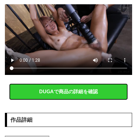
【画像】 村重杏奈さん(30)のお●ぱいがコチラｗｗｗｗｗｗｗｗｗｗｗｗ
ストーカーに狙われた女子高生が悲惨…絶対に避けられない中出しレ●プGIF画像
【FANZA】 2026年8月7日(金)配信開始作品
葬送のフリーレン フェルンを脱がしていくエ□クリッカーゲーム 一級魔法使い、簡単に催眠術にかかる。
外国人「2002年W杯は?」韓国サッカーに衝撃的不祥事！W杯予選でレフリーへの性的接待発覚！海外騒然！【海外の反応】
大人の色気ムンムンの人妻ちゃんとラブホでハメ撮り素人画像だぁーｗｗｗ
【画像】 エチビデ女優さん、番組の企画でハッスルしすぎてしまうｗｗｗｗｗｗ
DUGAで商品の詳細を確認
【悲報】 観光客「やっぱり本場のジンギスカンは美味い！」道民ワイ「ぷっｗｗｗｗ」
レストランで食事してたらいきなり後ろから髪を引っ張られ、子供が悪戯してるのかと思い注意しようと振り向こうとしたら耳元でハサミの音がした！...
作品詳細
ナイトクラブで撮影したらエ□い女達がいっぱいだったｗｗｗ