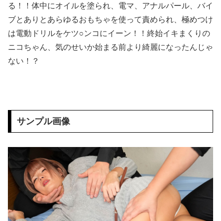
積水ハウス「地面師に55億円騙し取られた…」ワイ「はえーかわいそう…会社滅茶苦茶やろなぁ」→
る！！体中にオイルを塗られ、電マ、アナルパール、バイ
ブとありとあらゆるおもちゃを使って責められ、極めつけ
【画像】見せブラ・見せパン、過去にないレベルで流行ってしまうｗｗｗ
は電動ドリルをケツ○ンコにイーン！！終始イキまくりの
ニコちゃん、気のせいか始まる前より綺麗になったんじゃ
サッカーの選手に落雷、帰らぬ人となる
ない！？
【朗報】 秋田にアラブが2兆円の投資決定ｗｗｗ
小顔美巨乳ちゃんがマッチングで即ヤリマン全開◆ 欲求溜まりすぎて大爆発◆小顔巨乳を揉みまくり、バイブで締まり最強マ○コをガンガン刺激！ ジュッポジュッポエロフェラから即イキ雑魚マ○コに生挿入、立ちバック鬼ピストンでぶっ壊れ、正常位連続中出し◆
【悲報】 味噌ラーメンで行列、出来ない
サンプル画像
【半中半外素人】巷で話題のオフパコレイヤー【あの撮影会には何かがある】
【朗報】プチプチで有名な川上産業、社名を「プチプチ株式会社」に変更www
【緊急】吉野家のステーキ定食、ガチで美味いぞ
【衝撃】韓国メディア「韓国サッカー協会、W杯予選で外国人審判に性接待」