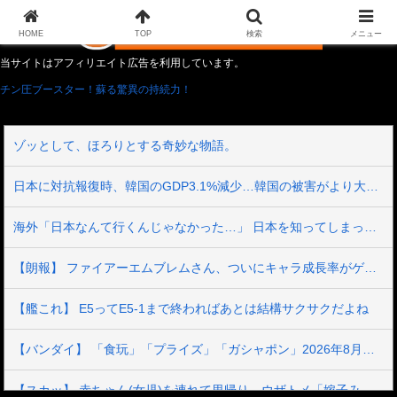
HOME
TOP
検索
メニュー
当サイトはアフィリエイト広告を利用しています。
チン圧ブースター！蘇る驚異の持続力！
ゾッとして、ほろりとする奇妙な物語。
日本に対抗報復時、韓国のGDP3.1%減少…韓国の被害がより大きい＝韓国の反応
海外「日本なんて行くんじゃなかった…」 日本を知ってしまったディズニー信者、帰国後『本家』に失望する事態に
【朗報】 ファイアーエムブレムさん、ついにキャラ成長率がゲーム内で見れるようになる
【艦これ】 E5ってE5-1まで終わればあとは結構サクサクだよね
【バンダイ】 「食玩」「プライズ」「ガシャポン」2026年8月発売商品【発売スケジュール】
【スカッ】 赤ちゃん(女児)を連れて里帰り。ウザトメ「嫁子みたいに育ったら困るから、私が育てる」コトメ「そうよ、置いて帰っていいわよ」私「と、いうことは…？」→結果