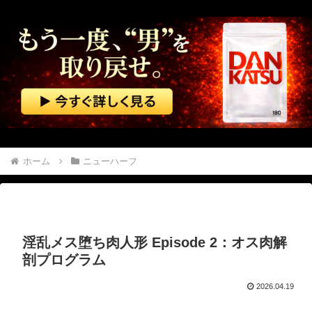
元彼は別れた後にメールで借金を申し込んできたので、会ってその場で消費者金融へ連れて行った…
【悲報】 週間少年ジャンプのグッズ(43億円分)を注文し全てキャンセルした女逮捕ｗｗｗｗｗｗｗｗ
中国「大洪水！」中国ダム「決壊」地元民「公式発表より死者多い！」中国政府「住民拘束！（安否不明」中国当局「救助隊動画も削除」台風13号「三峡ダム接近中」→
韓国型イージス搭載の次世代駆逐艦「KDDX」1番艦…2032年竣工と公示！
韓国国会、サッカー前代表監督を追及「なぜ負けたのか」
ホーム
ニューハーフ
お腹を空かせた子供たちにご飯をあげていた。ほんと助かるわ、どうもありがとう → 母親はこんな様子です…
海外「飛田新地でこんなアイドル級の子と即ハメできるのかよ」⇒ 晒された無修正動画がコチラ
淫乱メス堕ち肉人形 Episode 2：オス肉解
【動画】 メキシコのインフルエンサー、ライブ配信中に襲撃されて死亡。
剖プログラム
【アメリカ】 ウォルマートでクリスマスの悪ふざけが騒動に サンタ姿のTikTokerに客が激怒
2026.04.19