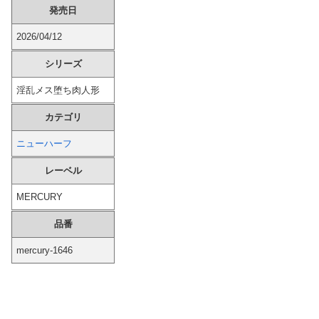
発売日
【画像】 北海道の1500万の中古物件、レベチｗｗｗｗｗｗｗｗｗｗｗｗｗｗｗｗｗｗｗｗ
2026/04/12
【画像】 都心の女子高生、スカートの短さが限界突破ｗｗｗ
シリーズ
夫さん、妻に「天井のシミ数えてれば終わるでな」と押し倒されて性行為 → 凄いことになるｗｗｗｗｗ
淫乱メス堕ち肉人形
カテゴリ
海外「日本なんて行くんじゃなかった…」 日本を知ってしまったディズニー信者、帰国後『本家』に失望する事態に
ニューハーフ
【画像】 お前の姉ちゃんがこんなパ○ティみたいな服を着てきたらどうする？
レーベル
【画像】 橋本マナミ、自宅の風呂場でHなパ○ティ姿を見せつける
MERCURY
【FRIDAY】 巨人のリリーフ左腕・高梨雄平「左手薬指に指輪」でお泊まり不倫愛
品番
おばさんの一人旅
mercury-1646
海外「飛田新地でこんなアイドル級の子と即ハメできるのかよ」⇒ 晒された無修正動画がコチラ
仙台育英高校の美人女子マネージャー、神聖な甲子園でカメラに向かってウインクをしてしまうｗｗｗｗｗ（動画あり）