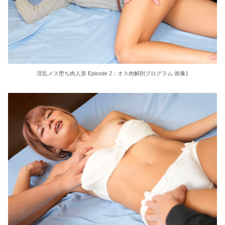
【悲報】メタルバンドが日本から死滅した理由ってなに？
ビニコンの店員がいらっしゃいませー！言わないから本社にクレームいれてやりましたよ！www
お金持ち夫婦に飼われる事になった美少年メイド
淫乱メス堕ち肉人形 Episode 2：オス肉解剖プログラム 画像1
月刊巨根 巨根イケメンのナンパ術 るかちゃん編
西野絵美 撮影前にヤっちゃった…ドMだと思ったらドS痴女だった
【悲報】行きつけの居酒屋に立ち寄った男、会計が100円だった結果・・・
【海外の反応】ネット上での中国のプロパガンダ工作ってどれくらいあるんだろうな → 「どこの国も同じようなことをやってるよな」「中国に関する情報はマジで両極端なものしかない」
絵恋空 画像455枚【ヌード】
結婚式の二次会で知り合った娘達と乱交した話
近藤あさみ 大人になると衣装も下着になり露出度も高くなるのでいいですよね～！