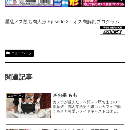
淫乱メス堕ち肉人形 Episode 2：オス肉解剖プログラム
ニューハーフ
関連記事
さお娘 もも
ニューハーフ
カメラが捉えたアへ顔メス堕ちまでの一
部始終！都内某所男の娘コンカフェで働
くあざと可愛いメイドキャストは休日オ
フパコを重ねるうちに個撮したいと口説
かれ…恥ずかしがりながらも承諾！！男
が付けた一日限定のキャスト名で従順メ
イドキャラになりきりイカされ続けるこ