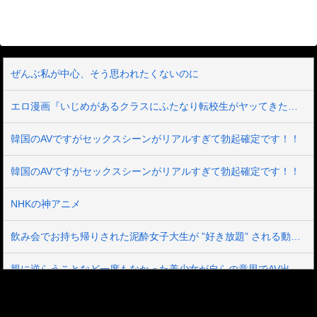
ぜんぶ私が中心、そう思われたくないのに
エロ漫画『いじめがあるクラスにふたなり転校生がヤッてきた』をrawやhitomiを使わずに無料で読む方法│同人ふぇち
韓国のAVですがセックスシーンがリアルすぎて勃起確定です！！
韓国のAVですがセックスシーンがリアルすぎて勃起確定です！！
NHKの神アニメ
飲み会でお持ち帰りされた泥酔女子大生が ”好き放題” される動画。ほぼレ●プだろこれ…
親に逆らうことなど一度もなかった美少女が自らの意思でAV出演 箱入りお嬢様の中に21年間、封印されていたいびつな性的妄想が爆発 憧れ続けた被虐プレイに涙目で歓喜のマゾアクメ 真宮しおり
【悲報】大ヒット同人エロゲの開発者、売上の入金を銀行に拒否され受け取れず、多額の納税義務だけが残る