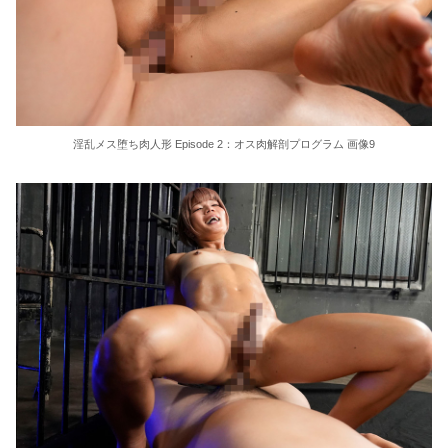
淫乱メス堕ち肉人形 Episode 2：オス肉解剖プログラム 画像9