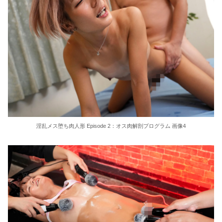
36歳の彼女と結婚したいのに、家族が猛反対。家族から信じられない言葉が飛び出した… 他
クーラーボックス積んで出発→途中で買い足し…50代公務員の“ドライブ”が地獄すぎた 他
【画像】長濱ねる(27歳)の乳がヤバイと話題にｗｗｗｗ1700万バズｗｗｗｗｗｗｗｗｗｗ 他
【画像】人気Vチューバーさん、とんでもない姿を披露ｗｗｗｗｗｗｗｗｗｗ 他
【悲報】2050年の日本、独身ボッチ祭りが現実になるとかｗｗｗｗ 他
淫乱メス堕ち肉人形 Episode 2：オス肉解剖プログラム 画像4
Powered by livedoor 相互RSS