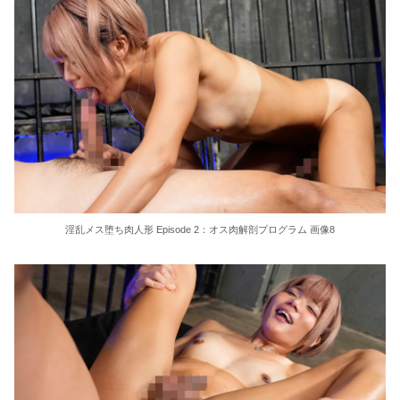
淫乱メス堕ち肉人形 Episode 2：オス肉解剖プログラム 画像8