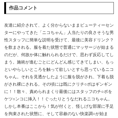
作品コメント
【画像】24歳の人妻さん、露天風呂で撮られるｗｗｗｗｗｗｗｗｗｗｗｗｗｗｗｗｗ
【悲報】 味噌ラーメンで行列、出来ない
友達に紹介されて、よく分からないままビューティーセン
ターにやってきた「ニコちゃん」人当たりの良さそうな男
【工ロ注意】 セッ〇スセミナーを開くこの人妻、工ッチすぎだろｗｗｗｗｗｗｗ
性スタッフに簡単な説明を受けて、最後に美容ドリンク？
【悲報】 コロナワクチン打たなかった結果・・・・
を飲まされる。服を着た状態で普通にマッサージが始まる
のだが、何故か体に触れられるだけで、思わず反応してし
【動画】 サーフィンでチューブライディング、チューブの中からの映像が凄い
まう。施術が進むごとにどんどん感じてきてしまい、もっ
といやらしいところを触って欲しいとすら思っているニコ
暴力行為法違反の疑いで、毎日新聞記者を逮捕
ちゃん。それを見透かしたように服を脱がされ、下着も脱
【画像】 どえらい乳のJSが発見される
がされ裸にされる。その頃には既にクリチ○ポはギンギン
に！！散々、責められまくり最後にはスタッフのチ○ポを
【個人撮影】 初めて本物のチ●ポを見たボーイッシュ女子さん、興味が止まらないｗｗ
ケツ○ンコに挿入！！ぐったりとうなだれるニコちゃん。
しかし本番はここから！気が付くと、怪しげな部屋に手足
中国人当たり屋『よし飛び込むぞ！』→バス運転手の反応が強すぎて吹いたｗ
を拘束された状態に、そして容赦のない快楽調○が始ま