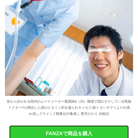
皆から好かれる院内のムードメーカー看護師A（26）職場で隠れモテしている既婚
ドクターYが調合した謎のビタミン剤を盛られキメセク漬け ガンギマリよだれ垂
れ流しグラインド騎乗位中毒者に 青空ひかり 20枚目
FANZAで商品を購入