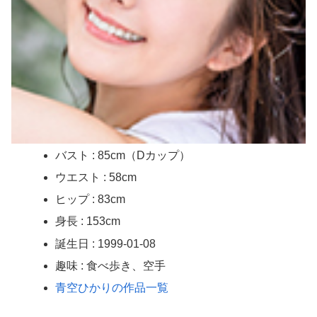
【無修正マ○コ】 10代美少女の ”初めての女性器脱毛” 動画、エ□すぎて1000万再生される・・・
【画像】 この美人ママ、脱いだら凄い・・・
同棲中の彼氏が撮った！？身内だけが拝める素人のお○ぱい…家の中ゆえの無防備な胸元がたまらない谷間エ□画像
セクシー過ぎる下着で屋外で撮影中のモデルがエ□過ぎるｗｗｗ
【画像】 女子アナの胸チ〇厳選スゴすぎｗｗｗｗ
バスト : 85cm（Dカップ）
配信限定 BOOOM！ CUTS！ 通野未帆 乳首舐め手コキ
ウエスト : 58cm
ヒップ : 83cm
浮気がバレて離婚になった元夫宅に居候して1年、復縁を迫ったら「さっさと職を見つけて出ていけ」と冷たく拒絶された。
身長 : 153cm
【8/6】8.6秒バズーカ、反日行為で消えるwww
誕生日 : 1999-01-08
X民「みいちゃん作者とダイアナが別人という言い分は無理があるんじゃない？」 バチャ豚「！！！！」ｼｭﾊﾞﾊﾞﾊﾞﾊﾞ
趣味 : 食べ歩き、空手
青空ひかりの作品一覧
【画像】パン線透けまくってるOLの尻www