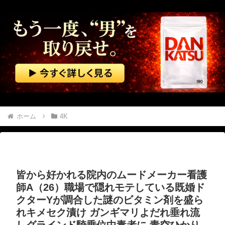
義弟「子供３人を育てられないから引き取って」私「なぜ？」義弟「子なしだから。実子がいたら差別やらいじめっ子の心配があるけどいないから、ちょうどよかったね」→その後・・・
【エ□漫画】 一番シコれる属性『姉の友達』に決定するｗｗｗ
渡邊渚さん、近況報告「最近は落ち着いてきてます」
【予算100万】 市長「特定外来生物クビアカは気持ち悪い虫だしそんな需要ないと思う」1匹300円相当の報奨金→初日に42万取られ焦り
イオンモール熊本の爆発、ガス管に残っていたLPガスが漏れたことが原因か 経産省が全国の大規模施設でガス供給設備の点検要請
ホーム
4K
おばあさんが畑仕事をしていた。腰が心配だ！ → 背中はこんな様子です…
【動画】 ラリーカーが大ジャンプして横転
皆から好かれる院内のムードメーカー看護
【動画】 パキスタンの山の麓で撮影された鉄砲水が地獄すぎる。
師A（26）職場で隠れモテしている既婚ド
クターYが調合した謎のビタミン剤を盛ら
【無修正マ○コ】 10代美少女の ”初めての女性器脱毛” 動画、エ□すぎて1000万再生される・・・
れキメセク漬け ガンギマリよだれ垂れ流
しグラインド騎乗位中毒者に 青空ひかり