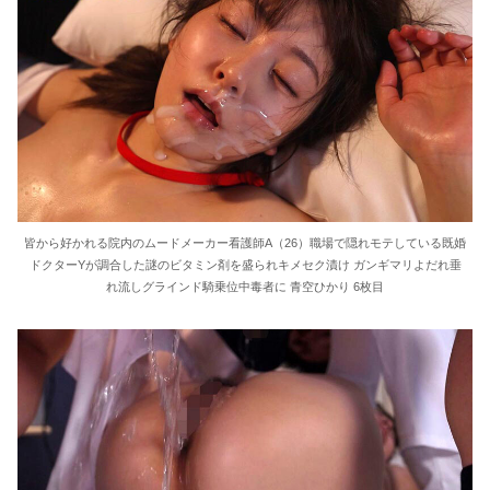
皆から好かれる院内のムードメーカー看護師A（26）職場で隠れモテしている既婚
ドクターYが調合した謎のビタミン剤を盛られキメセク漬け ガンギマリよだれ垂
れ流しグラインド騎乗位中毒者に 青空ひかり 6枚目