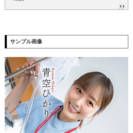
東大教授「今は織田信長は天才ではなく凡人だったという説が強いがそれは違うと思う」
激しく揺れる小さな胸が愛おしくてたまらない
【ＳＭ・調教】出会い系でエッチした最高のドＭ女
サンプル画像
日本政府の突然のビザ厳格化に中国人から批判殺到。「もう鎖国しろ」「あきれてモノ言えない」
松居一代 画像36枚【ヌード】
素人ＡＶ面接 ~ロリ娘にセクシーランジェリーを着せて生中ハメ~
まんチラの誘惑 ~ダチの母ちゃんと~
アラサー喪女の暴走オーガズム
月刊 古瀬玲
激しめイラマが好き！