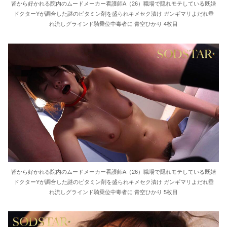
皆から好かれる院内のムードメーカー看護師A（26）職場で隠れモテしている既婚
ドクターYが調合した謎のビタミン剤を盛られキメセク漬け ガンギマリよだれ垂
れ流しグラインド騎乗位中毒者に 青空ひかり 4枚目
皆から好かれる院内のムードメーカー看護師A（26）職場で隠れモテしている既婚
ドクターYが調合した謎のビタミン剤を盛られキメセク漬け ガンギマリよだれ垂
れ流しグラインド騎乗位中毒者に 青空ひかり 5枚目