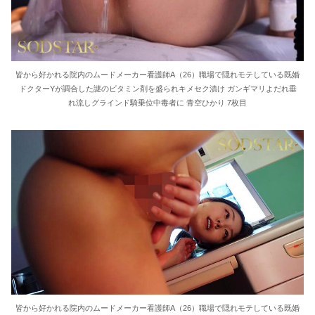
皆から好かれる院内のムードメーカー看護師A（26）職場で隠れモテしている既婚
ドクターYが調合した謎のビタミン剤を盛られキメセク漬け ガンギマリよだれ垂
れ流しグラインド騎乗位中毒者に 青空ひかり 7枚目
皆から好かれる院内のムードメーカー看護師A（26）職場で隠れモテしている既婚