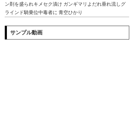
ン剤を盛られキメセク漬け ガンギマリよだれ垂れ流しグ
【悲報】 シャコタンのプリウスを笑った運転手、散る………
ラインド騎乗位中毒者に 青空ひかり
【VTuber】 学術系VTuber、アカデミア関係者らに「V名義の活動を本人の業績として証明できる形にしておいた方がいい」← どうやって証明しておけばいいんだろうな
サンプル動画
【動画】 撮影走行でホンダADUO改良型エンジン（PU）を搭載したアストンマーチンが“いい音”と話題に
メキシコ人「韓国、やめておけ」元日本代表指揮官、韓国代表の新監督有力候補に急浮上！【海外の反応】
韓国、日本で韓国籍のインフルエンサーが7台の車に当て逃げして逮捕されたのに「また日本は嫌韓しようとしている」と決めつけて責任転嫁
スカートの中が凄いことになってるフリーグラドルTsumu
義父「事故を起こす前に免許を返そうと思う」私「その決断は立派ですね…」→義父の一言に胸が熱くなって…
【画像】 フリーアナの宇垣美里(35)さん、パンッパンの乳房がエ□すぎるｗｗｗｗｗｗ
【ガチ映像】 田舎の村で行われてる ”逆レ●プ祭り” で男に跨って無理矢理チ●コを挿入する女の動画がエ□すぎる…
【画像】 松屋さん、とうとう食器の返却のみならず『仕分け』まで客にさせ始めてしまうｗｗｗ