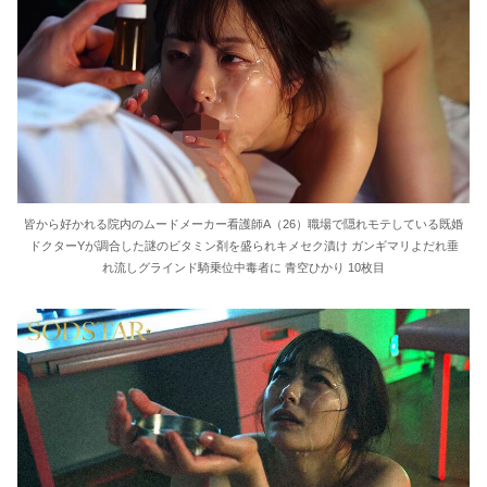
皆から好かれる院内のムードメーカー看護師A（26）職場で隠れモテしている既婚
ドクターYが調合した謎のビタミン剤を盛られキメセク漬け ガンギマリよだれ垂
れ流しグラインド騎乗位中毒者に 青空ひかり 10枚目