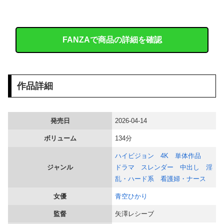
【画像】 ワイ「アルファードいいなあ。買いに行くか」店員「ほいっ見積もりな！」ワイ「金額おかしくね？」←お前らもそう思うよな？？？？？
【速報】 町のお弁当屋さん「申し訳ないが消費税1%になったらその分商品代を値上げするわ」 「うちも！」
FANZAで商品の詳細を確認
すまん『ガンダム』について全く知らないんやが最強のやつはどんなの？
【海外の反応】 なぜイチローはあんなに敬遠四球が多かったの？「45歳引退で通算打率.311の突然変異だぞ」
作品詳細
【画像】 令和ＪＫのスカート、こうなるｗｗｗｗ
発売日
2026-04-14
派遣「勤務態度悪いので一旦シフト未定にしますね」俺「じゃあ辞めますね」派遣「え」←これｗｗｗｗｗｗ
ボリューム
134分
【画像】 避難所の女がHすぎるｗｗｗｗｗ
ハイビジョン
4K
単体作品
ジャンル
ドラマ
スレンダー
中出し
淫
【話題】 河内長野市で警官が包丁男に発砲したシーンのモザ無し映像が公開される。
乱・ハード系
看護婦・ナース
女優
青空ひかり
【画像】 「松のや」とかいう公共食料配給所ｗｗｗｗｗｗ
監督
矢澤レシーブ
【画像】 井口裕香さん、パンツ丸見えｗｗｗｗｗｗｗｗｗｗｗｗｗｗ