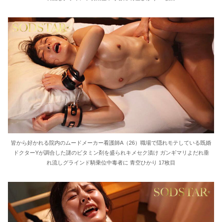
皆から好かれる院内のムードメーカー看護師A（26）職場で隠れモテしている既婚
ドクターYが調合した謎のビタミン剤を盛られキメセク漬け ガンギマリよだれ垂
れ流しグラインド騎乗位中毒者に 青空ひかり 17枚目