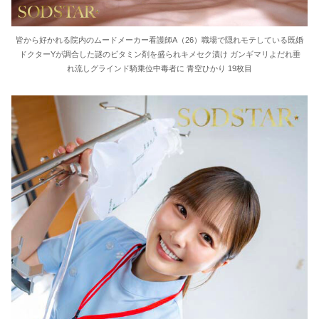
皆から好かれる院内のムードメーカー看護師A（26）職場で隠れモテしている既婚
ドクターYが調合した謎のビタミン剤を盛られキメセク漬け ガンギマリよだれ垂
れ流しグラインド騎乗位中毒者に 青空ひかり 19枚目