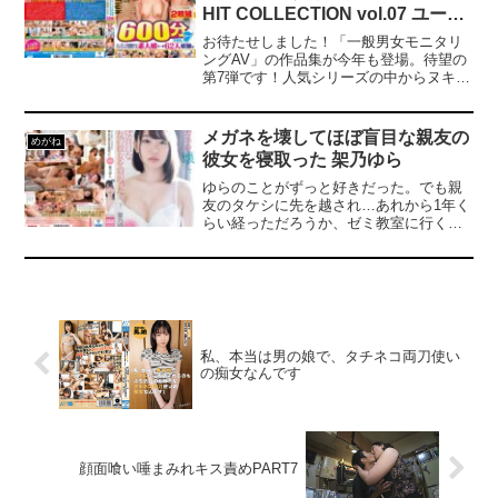
HIT COLLECTION vol.07 ユーザ
会社ケイ・エム・プロデュース』
ーの皆様からリクエストの多かっ
お待たせしました！「一般男女モニタリ
た素人娘を一挙62人収録！！！
ングAV」の作品集が今年も登場。待望の
第7弾です！人気シリーズの中からヌキど
ころを厳選した名シーンをどーんと収
録！ 女子大生、人妻、OL、キャビンアテ
ンダント、予備校生…etc、エッチで魅力
メガネを壊してほぼ盲目な親友の
めがね
的な素人娘を62人収録した大満足の600
彼女を寝取った 架乃ゆら
分！素人AVのリアルな恥じらいを存分に
お楽しみください。全員顔出しの永久保
ゆらのことがずっと好きだった。でも親
存版！
友のタケシに先を越され…あれから1年く
らい経っただろうか、ゼミ教室に行くと
ゆらが泣いていた。「誰？タケシ？」メ
ガネを外すと何も見えずタケシと勘違い
することも。原因は浮気らしい。二人を
復縁させたくて、ある日メガネを壊して
タケシになりきってみたら不意打ちのキ
ス…我慢できず本能のままにセックスま
で…。最低だと分かっていたけど、僕は
私、本当は男の娘で、タチネコ両刀使い
そのままゆらを寝取ることを決意した。--
の痴女なんです
------------------------------------------------------------
--------【対象商品購入でお得なクーポンを
GET！】2025年2月7日（金）10:00～
2024年2月28日（金）9:59の期間中に【ま
だまだ人気の名作キャンペーン50％OFF
顔面喰い唾まみれキス責めPART7
第○弾】の表記がついた商品を3作品以上
購入すると新作購入に利用できる