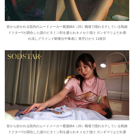
皆から好かれる院内のムードメーカー看護師A（26）職場で隠れモテしている既婚
ドクターYが調合した謎のビタミン剤を盛られキメセク漬け ガンギマリよだれ垂
れ流しグラインド騎乗位中毒者に 青空ひかり 11枚目
皆から好かれる院内のムードメーカー看護師A（26）職場で隠れモテしている既婚
ドクターYが調合した謎のビタミン剤を盛られキメセク漬け ガンギマリよだれ垂