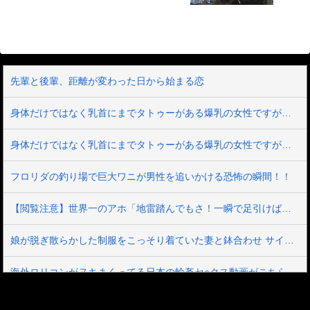
20%OFFクーポンをプレゼント！詳細
は、特設ページでご確認ください。【注
意事項】・キャンペーン期間中、第○弾ご
とに対象商品は入れ替わります。------------
----------------------------------------------------------
先輩と後輩、距離が変わった日から始まる恋
身体だけではなく乳首にまでタトゥーがある爆乳の女性ですが抱けるか？？
身体だけではなく乳首にまでタトゥーがある爆乳の女性ですが抱けるか？？
フロリダの釣り場で巨大ワニが男性を追いかける恐怖の瞬間！！
【閲覧注意】世界一のアホ「地雷踏んでもさ！一瞬で足引けば問題なくね？ｗ」⇒ 実践した結果
娘が脱ぎ散らかした制服をこっそり着ていた妻と鉢合わせ サイズの合わないムチパツ姿で恥じらうのがエロ可愛すぎて10数年ぶり学生気分に戻ってハメまくった 有岡みう
海外ロリコンがヌキまくってる日本の輪姦セ○クス動画がこちら。これアウトｗｗｗ
【即完売】コミケでマン○販売してる美女コスプレイヤー、見つかる（動画あり）