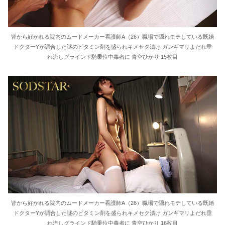
皆から好かれる院内のムードメーカー看護師A（26）職場で隠れモテしている既婚
ドクターYが調合した謎のビタミン剤を盛られキメセク漬け ガンギマリよだれ垂
れ流しグラインド騎乗位中毒者に 青空ひかり 15枚目
皆から好かれる院内のムードメーカー看護師A（26）職場で隠れモテしている既婚
ドクターYが調合した謎のビタミン剤を盛られキメセク漬け ガンギマリよだれ垂
れ流しグラインド騎乗位中毒者に 青空ひかり 16枚目