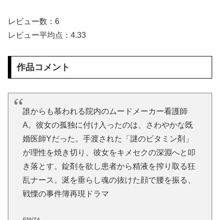
オバショット おばさんの、おばさんによる、おばさんマニアのための、おばさんセックス れいかおばさん41歳
レビュー数：6
【ワロタ】ｴｾ不思議ちゃんこじらせて病んでる系に憧れてた時期に、路上で気持ち悪い絵や詞を披露したり、土砂降りの中で〇〇してた←報告者の家族が素敵すぎるｗｗｗ
レビュー平均点：4.33
乳首発狂 乳首愛こそ全て 通野未帆
作品コメント
危険日直撃！！子作りできるソープランド 537分 BEST 4
【海外の反応】移民なしで少子化を解決するにはどうしたらいいんだ？ → 「現代の経済は人口増加を前提としているからな」「福祉の崩壊もヤバい」
誰からも慕われる院内のムードメーカー看護師
【画像】女の子が工ッチの後にして欲しいことｗｗｗｗｗｗｗｗｗｗ
A。彼女の孤独に付け入ったのは、さわやかな既
婚医師Yだった。手渡された「謎のビタミン剤」
猫って自分でかわいいってわかってると思わない？【再】
が理性を焼き切り、彼女をキメセクの深淵へと叩
き落とす。錠剤を欲し患者から精液を搾り取る狂
播磨赤松氏について語る
乱ナース。涎を垂らし魂の抜けた顔で腰を振る、
中川朋美 １メートル越えの大迫力白おっぱい！！
戦慄の事件簿再現ドラマ
【悲報】 味噌ラーメンで行列、出来ない
FANZA