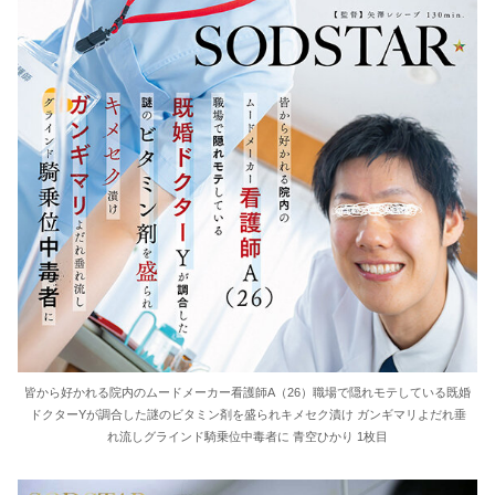
36歳の彼女と結婚したいのに、家族が猛反対。家族から信じられない言葉が飛び出した… 他
クーラーボックス積んで出発→途中で買い足し…50代公務員の“ドライブ”が地獄すぎた 他
【画像】長濱ねる(27歳)の乳がヤバイと話題にｗｗｗｗ1700万バズｗｗｗｗｗｗｗｗｗｗ 他
【画像】人気Vチューバーさん、とんでもない姿を披露ｗｗｗｗｗｗｗｗｗｗ 他
【悲報】2050年の日本、独身ボッチ祭りが現実になるとかｗｗｗｗ 他
Powered by livedoor 相互RSS
皆から好かれる院内のムードメーカー看護師A（26）職場で隠れモテしている既婚
ドクターYが調合した謎のビタミン剤を盛られキメセク漬け ガンギマリよだれ垂
れ流しグラインド騎乗位中毒者に 青空ひかり 1枚目