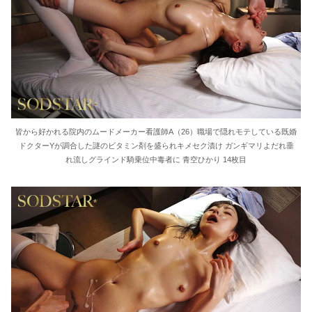
皆から好かれる院内のムードメーカー看護師A（26）職場で隠れモテしている既婚
ドクターYが調合した謎のビタミン剤を盛られキメセク漬け ガンギマリよだれ垂
れ流しグラインド騎乗位中毒者に 青空ひかり 14枚目