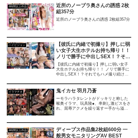
他人棒のセックスじゃないとイケない
近所のノーブラ奥さんの誘惑 2枚
4時間以上作品
の！嫌なこと全部忘れて絶頂したい大人
組357分
の濃厚イチャラブSEX！ダメとわかって
いてもやめられない！----------------------------
近所のノーブラ奥さんの誘惑 2枚組357分
------------------------------------------【プレゼン
トキャンペーン概要】2025年3月21日
（金）10:00 ～2025年4月18日（金）9:59
までの間にキャンペーンにエントリー＆
【春のパンツまつり30％OFF第◯弾】の
【彼氏に内緒で初撮り】押しに弱
ハイビジョン
表記がついた商品を購入すると購入点数
い女子大生ホテルお持ち帰り！！
に応じて特典動画をプレゼント。購入点
ノリで勝手に中出しSEX！？それ
数やエントリー登録などキャンペーンの
でもハメ撮り続けてラストは肉便
詳細は、特設ページでご確認ください。
【彼氏に内緒で初撮り】押しに弱い女子
【注意事項】・プレゼントを受け取るに
器化。 すずちゃん（20歳）
大生ホテルお持ち帰り！！ ノリで勝手に
はキャンペーン期間中に特設ページでエ
中出しSEX！？それでもハメ撮り続けて
ントリーが必要です。・キャンペーン期
ラストは肉便器化。 すずちゃん（20歳）
間中、第○弾ごとに対象商品は入れ替わり
ます。・月額動画はキャンペーン対象外
鬼イカセ 羽月乃蒼
です。---------------------------------------------------
イラマチオ
-------------------
ーモラハラタレントがドッキリと称した
喉奥イラマ、玩具陵●、串刺し激ピスをさ
れ、屈辱アクメを繰り返すー手から溢れ
る爆乳が激ピスで揺れ、雄叫びのような
メス喘ぎ！！快楽地獄に脳がバグり永遠
に白目イキが止まらない。こき使われて
きた男たちの復讐。止まぬ強●、嬲り。
ディープス作品集2枚組600分 一
4時間以上作品
「お前は売春婦なんだよ、マ●コを使い続
般男女モニタリングAV BEST
けるだけでいいんだ」『制作・著作 株式