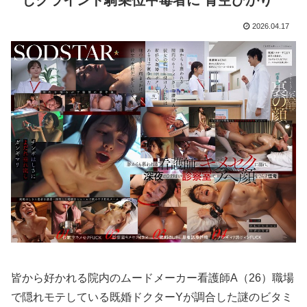
ロシアがウクライナ首都に大規模攻撃、トランプ氏とゼレンスキー氏の和平交渉前に
2026.04.17
【動画】 グラドルのエ●チは凄い！極上のお●ぱいに綺麗な体の無防備な姿はエ□ぃ！
【凄すぎる】 力士の嫁に美人が多い理由→「これ」だったｗｗｗｗｗｗｗ
【エ□漫画】 魔導書書店で働いてるダウナー系巨乳店員が同僚の童貞く●にパパ活を持ちかけてお金をもらって中出しセッ●スしちゃう！
【悲報】 コンビニのおにぎり、誰も食べなくなる…
【画像】 JCさん、整体マッサージ中におっ〇い丸見え放送事故！オカズにされてシコられまくるｗｗｗ
ボケて史上最強の作品 【画像】ボケて史上最強の作品、ついに決まるｗｗｗｗｗｗｗｗ
新垣あやせの中出しエ●チのエ□画像 500枚【俺妹(俺の妹がこんなに可愛いわけがない)】
敵「扇風機を当てて寝るとヤバいぞ！」 ワイ「大丈夫やろｗｗｗ」扇風機ポチー
皆から好かれる院内のムードメーカー看護師A（26）職場
【二次エ□】 彼女、お借りします画像、ヒロイン全員かわいすぎる件ｗ
で隠れモテしている既婚ドクターYが調合した謎のビタミ