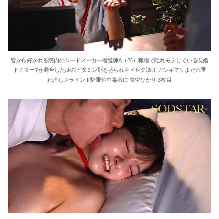
皆から好かれる院内のムードメーカー看護師A（26）職場で隠れモテしている既婚
ドクターYが調合した謎のビタミン剤を盛られキメセク漬け ガンギマリよだれ垂
れ流しグラインド騎乗位中毒者に 青空ひかり 3枚目