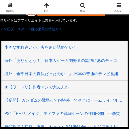
HOME
TOP
検索
メニュー
当サイトはアフィリエイト広告を利用しています。
チン圧ブースター！蘇る驚異の持続力！
小さなすれ違いが、夫を追い詰めていく
海外「ありがとう！」日本人ゲーム開発者の親切にあのチェコの英雄も超感動
海外「全部日本の真似だったのか…」 日本の普通のテレビ番組が最新SNSの数十年先を行っていたと話題に
★【ワートリ】作者マジで大丈夫か
【疑問】 ガンダムの戦艦って砲塔外してそこにビームライフル挿しといたらいいんじゃない？？？？
PS4「FF7リメイク」ティファの戦闘シーンの詳細公開！正拳突きやかかと落としがセクシーだ！
無保険で入院時、友達「困ったときは助け合い」と12万円を用意してくれた→震災で友人の家倒壊。友人「お金返して」私「返す義務はないよ」→他友人に縁切りされたけど用意するべき？