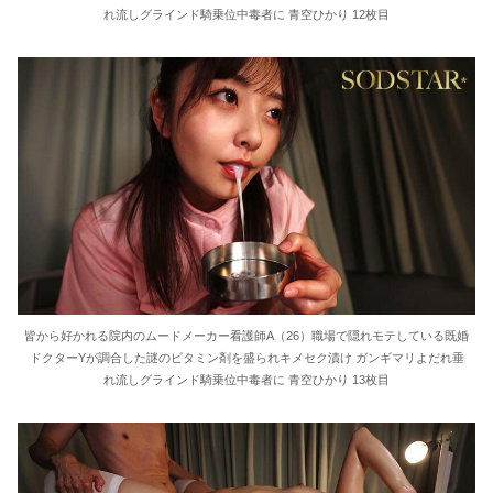
れ流しグラインド騎乗位中毒者に 青空ひかり 12枚目
皆から好かれる院内のムードメーカー看護師A（26）職場で隠れモテしている既婚
ドクターYが調合した謎のビタミン剤を盛られキメセク漬け ガンギマリよだれ垂
れ流しグラインド騎乗位中毒者に 青空ひかり 13枚目