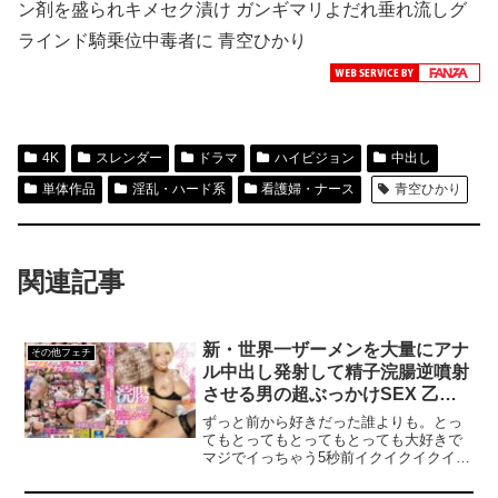
ン剤を盛られキメセク漬け ガンギマリよだれ垂れ流しグ
ラインド騎乗位中毒者に 青空ひかり
4K
スレンダー
ドラマ
ハイビジョン
中出し
単体作品
淫乱・ハード系
看護婦・ナース
青空ひかり
関連記事
新・世界一ザーメンを大量にアナ
その他フェチ
ル中出し発射して精子浣腸逆噴射
させる男の超ぶっかけSEX 乙ア
リス
ずっと前から好きだった誰よりも。とっ
てもとってもとってもとっても大好きで
マジでイっちゃう5秒前イクイクイクイク
イクイクゥゥー！感じる中出し！恋多き
女と男のW不倫。あなたごめんなさい、