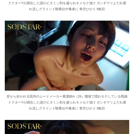
ドクターYが調合した謎のビタミン剤を盛られキメセク漬け ガンギマリよだれ垂
れ流しグラインド騎乗位中毒者に 青空ひかり 8枚目
皆から好かれる院内のムードメーカー看護師A（26）職場で隠れモテしている既婚
ドクターYが調合した謎のビタミン剤を盛られキメセク漬け ガンギマリよだれ垂
れ流しグラインド騎乗位中毒者に 青空ひかり 9枚目