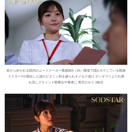
皆から好かれる院内のムードメーカー看護師A（26）職場で隠れモテしている既婚
ドクターYが調合した謎のビタミン剤を盛られキメセク漬け ガンギマリよだれ垂
れ流しグラインド騎乗位中毒者に 青空ひかり 2枚目