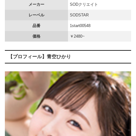
メーカー
SODクリエイト
【画像】 「キム兄」こと芸人・木村祐一さん（63歳）、最新の松本人志さんとのツーショットが完全に別人だとネット騒然！ 「マジで誰かわからん」...
レーベル
SODSTAR
品番
1start00548
【悲報】 味噌ラーメンで行列、出来ない
価格
￥2480~
お○ぱいの膨らみが色気ハンパない…無防備な谷間が興奮する胸チラエ□画像
【画像】 マスパンこと枡田絵理奈アナ、地上波でまさかのパ○チラ
【プロフィール】青空ひかり
韓国の「セッ○ス・イン・ザゲーム」という映画がエ□過ぎると話題にｗｗｗ
【画像】 空調服、なんかヱロくなるｗ
【恐怖】 酒とタバコを愛する日常系女性YouTuber、ガチで体が終わる・・・
配信限定 BOOOM！ CUTS！ 豊田怜花 ハメ撮り
【画像】 ジャパネットたかたで胸チラする放送事故ｗｗｗｗｗｗｗｗｗ