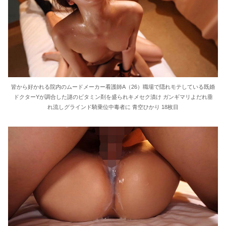
皆から好かれる院内のムードメーカー看護師A（26）職場で隠れモテしている既婚
ドクターYが調合した謎のビタミン剤を盛られキメセク漬け ガンギマリよだれ垂
れ流しグラインド騎乗位中毒者に 青空ひかり 18枚目