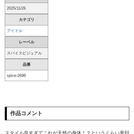
【ガチ】 幼稚園の20代美女先生、園児のパパとの浮気セ○クス動画が流出して終わる
2025/11/26
カテゴリ
【画像】 女さん「性欲に支配された顔」→100000いいねWVW
アイドル
中国、三峡ダムが全開放流。長江流域で深刻な洪水被害
レーベル
【朗報】 パンツが見える一般ソシャゲ、パンツのデザインが上方修正される
スパイスビジュアル
【動画】 歌舞伎町女子さん、ラブホに行きたすぎてご乱心ｗｗｗ
品番
spice-2698
韓国人「日本人が絶対に違法駐車をしない本当の理由がこちら…」→「これが正解」「その通りだ…（ブルブル」＝韓国の反応
【画像】 立松大湘南のチア、ガチで可愛かった件
トメ「うちも同居しましょう！」夫「分かったよ」私「えっ…？」→数カ月後、夫が笑顔で語った同居計画の中身にトメ絶句…
作品コメント
【画像】 女優・水崎綾女、R-15指定映画で乳首解禁、しかもピンと立ってる
投稿者曰くフロリダで見つけたエ□い女達の動画を集めたようですｗｗｗ
スタイル良すぎてこれが天然の身体！？というくらい童顔