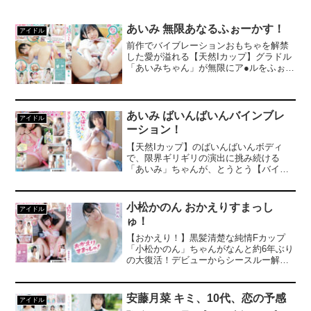
あいみ 無限あなるふぉーかす！
アイドル
前作でバイブレーションおもちゃを解禁
した愛が溢れる【天然Iカップ】グラドル
「あいみちゃん」が無限にア●ルをふぉー
かす！され続ける超変態コンセプトシリ
ーズに挑戦！未だかつてないほどに【あ
いみのあなる】を激写しちゃいました！
お尻の穴丸出しマングリポーズで虫眼鏡
あいみ ばいんばいんバインブレ
アイドル
を使って拡大されたり、もはや見えて
ーション！
る！？防水カメラで超接写、高画質望遠
レンズや接写用高性能マクロレンズなど
【天然Iカップ】のばいんばいんボディ
様々な道具や機材を駆使して無限に＊を
で、限界ギリギリの演出に挑み続ける
映され続けて恥じらうあいみちゃんの表
「あいみ」ちゃんが、とうとう【バイブ
情は生唾ものです！モニター映像でリア
レーション】を大・解・禁！！序盤は持
ルタイムに自分の＊を見ながら絶頂する
ち味のスマイルを振りまきながらも、お
姿は一度で二度美味しいです！全部詰め
もちゃのブルブルが敏感な部分に触れた
小松かのん おかえりすまっし
アイドル
込んだスペシャルふぉーかす！なマッサ
瞬間…ばいんばいんに暴れ出すIカップ
ゅ！
ージでは気持ち良さのあまり大絶頂しち
と、口元から漏れ出すえっちな叫び声が
ゃいました！＊も★もざっくざくでふぉ
止まらない！様々なおもちゃが次々と当
【おかえり！】黒髪清楚な純情Fカップ
ーかす！されまくっちゃうあいみちゃん
て続けられるうちに、「気持ちい
「小松かのん」ちゃんがなんと約6年ぶり
の新境地をお見逃しなく！
い…！」と全身がビクビクと痙攣っ！イ
の大復活！デビューからシースルー解
タズラシーンでは、たくさんのおもちゃ
禁、2作目でさらに攻め、そして早すぎる
でオマタを責め抜かれ、何度も絶頂しち
卒業でファンを涙させた伝説のモデル
ゃう超濃厚プレイに突入！！Mスイッチ
が、ついに帰ってきてくれました！どの
安藤月菜 キミ、10代、恋の予感
アイドル
が完全に入ってしまい、「壊してくださ
作品もレビュー高評価のヒット作を叩き