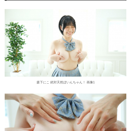
【シコ注意】 俺氏、スナック一人で飲みしてたOL(35)にホテルで乳首を吸われた結果ｗｗｗｗｗｗｗｗｗｗｗ
30秒で身寸米青させて即撤退ｗｗｗ クッソエ□い体の嫁とのセ○クス動画が神すぎるｗｗｗ
【画像】 女性、『大人の○もちゃ』を入れたままMRI検査を受けた結果 →
パンツまる見えになった浴衣女子がエ□過ぎ…エ●チなハプニングを撮った街撮りエ□画像
韓国のAVですが主役の女の子がお○ぱいデカくて最高ですｗｗｗ
【悲報】 明日、飛田給とかいう謎の場所に行くんやが何があるんや????・・・・・・・・・
五十路 美熟女ベスト 牧原れい子 4時間 奇跡の美貌マドンナ2
森下にこ 絶対天然ぼいんちゃん！ 画像1
本田望結、久しぶりにセクシー巨乳投稿！やっぱりおっぱいでかかった！
【衝撃】インデックス投資で「20年後に資産2倍！」とか言ってる奴www
日本の花火大会 中国人「場所取り転売ヤー」の荒稼ぎイベントになってしまう