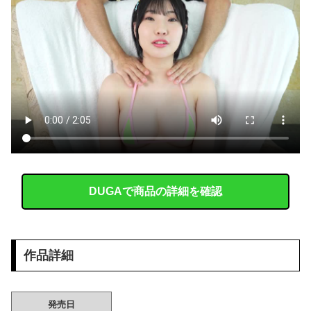
【画像】 女性、『大人の●もちゃ』を入れたままMRI検査を受けた結果 →
【恐怖】 東名高速で結婚式の衣装合わせに向かっていた夫婦の車に何度も何度も追突した60歳の男がヤバすぎる…こんなのに遭遇したらどうすればいいの？
AIが考えた「AKB48っぽい衣装」がこちらです！！！
【画像】 サンモニの女子アナさん、日曜の朝から素材を提供してしまう
侍戦士、井端を酷評「選手との会話がほとんどなく意思疎通が難しかった。大谷さえ『マジで笑わなくね?』と言うほど」
【画像】 美人陸上選手、お尻の撮影を許可してしまった結果ｗｗｗｗｗｗ
DUGAで商品の詳細を確認
韓国人「韓国のイメージ失墜は免れないのか？2011〜12年の国際試合における外国審判への接待疑惑が海外で一斉に報じられる‥」
【悲報】中国製ルーター、またまたバックドア発見ｗｗｗｗｗｗｗ
作品詳細
赤信号で追突してきた加害女性、降りてこず謝罪ポーズ→「わざとじゃないのに保険使うの！？」と大号泣ｗｗ被害者の私を悪者扱いし、旦那まで「妻を...
【画像】 影山優佳さん(25)、下着姿であたシコが止まらない
発売日