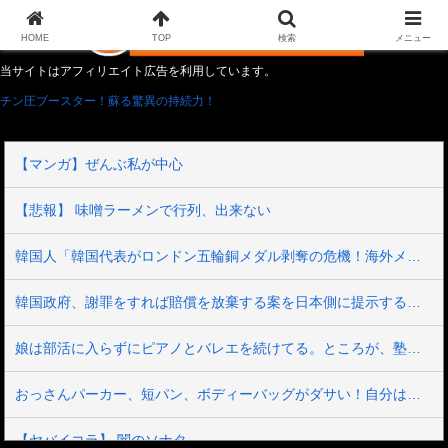
HOME
TOP
検索
メニュー
当サイトはアフィリエイト広告を利用しています。
チン圧ブースター！蘇る驚異の持続力！
【マンガ】ぜんぶ私が中心
【悲報】 味噌ラーメンで行列、出来ない
韓国人「韓国代表がロンドン五輪銅メダル剥奪の危機！海外メディアが『時効の壁を越えてIOCの調査対象になり得る』と報道！」
韓国政府、謝罪をすれば賠償を放棄する案を日本側に提示するも拒否される＝韓国の反応
娘は部活に入らずにピアノとバレエを続けてる。ところが、塾で「今年の合唱コン伴奏は諦めなさい」と言われたらしく...
おっさんパーカー、短パン、ボディーバッグがダサい！自分は女だけど、こういうの聞くたびに何が多様性だよって思うわ
【ヤバイコラ】 闇のソナタ