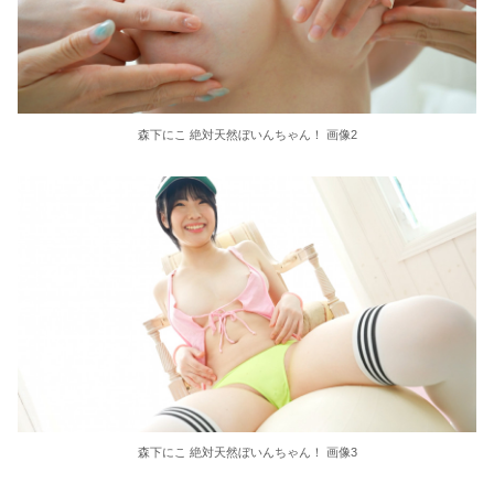
童貞は幼なじみに奪われました…THE BEST 8時間
レインボー池田、超美人女子アナと結婚www
【画像】女さん「貧乳だから男水着で市民プールいったら周りがコソコソしだしてやばいwww」5万いいね
森下にこ 絶対天然ぼいんちゃん！ 画像2
ヤンデレギャルは彼を得る為なら手段を選ばない スノードロップのように美しく危険な愛 成望るか
KMPの激アツ作品をこれでもかと詰め込みました！全レーベル網羅！！×人気作品厳選！！お中元スペシャル！！
【桃乃木かな】《エロ動画×ギャル》一途に求めてくる美少女の熱い吐息を受け止め濃厚接吻で乱れさせる日々
【TL】助けた天使(?)は猫かぶり!?
泉りおん 画像4262枚【ヌード】
アメリカが朝鮮戦争で勝つにはどうしたらいいのか？
森下にこ 絶対天然ぼいんちゃん！ 画像3
親戚の結婚式に行ったら元彼の友人がいた。元彼も同じ式場で挙式するようで「乱入するなよｗ」と笑われ…