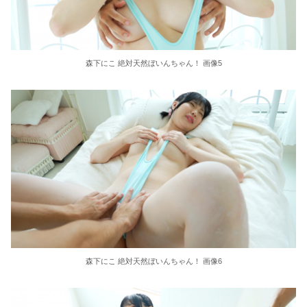
36歳の彼女と結婚したいのに、家族が猛反対。家族から信じられない言葉が飛び出した… 他
クーラーボックス積んで出発→途中で買い足し…50代公務員の“ドライブ”が地獄すぎた 他
森下にこ 絶対天然ぼいんちゃん！ 画像5
【画像】長濱ねる(27歳)の乳がヤバイと話題にｗｗｗｗ1700万バズｗｗｗｗｗｗｗｗｗｗ 他
【画像】人気Vチューバーさん、とんでもない姿を披露ｗｗｗｗｗｗｗｗｗｗ 他
【悲報】2050年の日本、独身ボッチ祭りが現実になるとかｗｗｗｗ 他
Powered by livedoor 相互RSS
森下にこ 絶対天然ぼいんちゃん！ 画像6