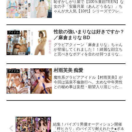
いッ」と懇願するあいみちゃんの姿は、
恥ずかしがり屋で【100％童顔TEEN】な
出したかのんちゃんですが、久しぶりす
まさに必見！ばいんばいん揺れて、ブル
女の子「安藤月菜（あんどうるな）」ち
ぎる撮影に、ドキドキの緊張感とあどけ
ブル鳴って、とろとろにとけていく“天然I
ゃんが大人気【10代】シリーズでフレッ
ない笑顔が健在！制服姿で徐々に脱がさ
カップ”の限界バイブ体験…見逃すな！！
シュにデビュー！「アイドルが好きで私
れていく演出にモジモジしちゃったり、
も誰かを元気にしたい！」と小さな水着
小さな水着からハミ出しそうになって赤
を着て大胆グラビアに初挑戦！慣れない
面したり、敏感スポットをイタズラされ
ポーズで恥ずかしがりながらも笑顔でた
て思わずビクンとしちゃう反応に胸キュ
性欲の強いまりなは好きですか？
アイドル
くさん頑張ってくれました！制服を脱い
ン必至！ブルブルやWマッサージなど、
／麻倉まりな BD
でいくと10代のきめ細かで【未成熟なカ
さらに過激になった今のSmash演出に戸
ラダ】にドキドキ！大事なところを隠し
惑いつつも、途中からは楽しそうに快感
グラビアクィーン「麻倉まりな」ちゃん
きれずに【お宝ショット】がポロポロ！
を開放しちゃう姿はさすがかのんちゃ
が登場してくれました！！綺麗な顔立ち
初めてのマッサージでは緊張と気持ちよ
ん！卒業からのカムバック！清純さと過
と完ぺきなボディを合わせ持つまりなち
さで思わずうっとりとした表情を見せて
激さをあわせ持つ、唯一無二の小松かの
ゃんが今回も大暴れ致します！！エッチ
くれました！童顔で人見知りだけどみん
んワールドが再び幕を開けます！
な麻倉まりなちゃんをご堪能下さい！！
なに元気をお届けする新人グラドル「月
（High Grade）
村雨芙美 痴愛
アイドル
菜ちゃん」をみんなで推すしかない！
魔性系グラビアアイドル【村雨芙美】が
今回は温泉不倫旅行へ。太めな中年男性
との秘め事は妄想・願望入り混じったカ
オスな展開に。没入感たっぷりの映像体
験をお楽しみください。
結集！パイズリ男優オーディション開催
「梓ヒカリ」のパイズリ耐えれたチ●ポ＆