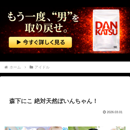
【朗報】 エルデンリングマグネットきたあああああ
【ガンプラ】 成型色がなんか変なのに修正版でも変だったMS…
佐藤二朗さん主演の「踊る大捜査線」スピンオフドラマ、正式に中止との報道
中国「大豪雨！」三峡ダム「基礎部分破損」中国「全力放流！」台風13号「中国上陸予測」台風15号「中国接近（画像」中国「台風同時上陸！（穀物生産が壊滅危機」→
【悲報】 中国、橋の欄干が強風一発で粉々に 鉄筋ゼロ 当局「接着剤でくっつけただけ」「正常で、品質問題はない」
ホーム
アイドル
【悲報】 高市内閣、消費税1％表明でも支持率下落 →ついに６割割れ
【マジで閲覧注意】 彼女がずっとエアコンを見上げていた。どうしたの？つけた方がいい？ → その時はまだ、本当の理由を知りませんでした…
森下にこ 絶対天然ぼいんちゃん！
【動画】 ヒョウ2頭が木に登って激しい戦い
2026.03.01
【群馬】 デカいNinja乗りさん、後方確認しない軽四に当てられてしまう。