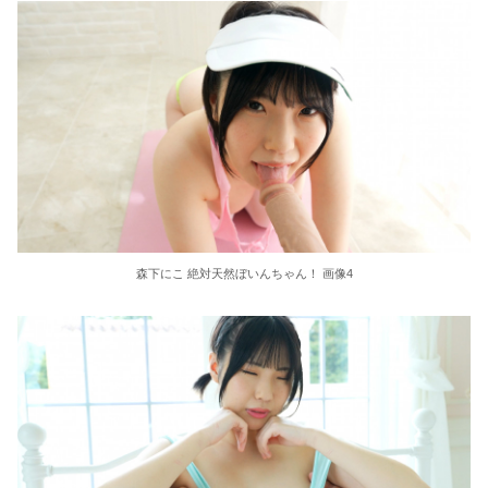
東大教授「今は織田信長は天才ではなく凡人だったという説が強いがそれは違うと思う」
激しく揺れる小さな胸が愛おしくてたまらない
【ＳＭ・調教】出会い系でエッチした最高のドＭ女
日本政府の突然のビザ厳格化に中国人から批判殺到。「もう鎖国しろ」「あきれてモノ言えない」
松居一代 画像36枚【ヌード】
森下にこ 絶対天然ぼいんちゃん！ 画像4
素人ＡＶ面接 ~ロリ娘にセクシーランジェリーを着せて生中ハメ~
まんチラの誘惑 ~ダチの母ちゃんと~
アラサー喪女の暴走オーガズム
月刊 古瀬玲
激しめイラマが好き！