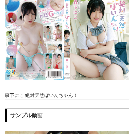
【閲覧注意】 絶望の瞬間、これ以上の光景はない・・・・・（動画あり）
【マレーシア】 交通トラブルで激高、危険運転の末に側溝へ転落 車は大破、男に重い法的責任も
桜空もも 経営悪化した高級旅館を立て直すため…セッ●スレスのカップル客に女将自ら生ハメ性奉仕。
【8K VR】 「普段は強気な美人担当者がベッドの上ではドMに…！」全てのストレスから解放される
モデル系スレンダー貧乳の美女たちが、ヌードになった芸術的ちっぱい
巨乳面接官「ぼ●き能力に問題は無さそうですね♥️次は強度を検査します♥️射精したくなったら我慢せず出してください♥️」社長専属性欲処理係に合格した件♥️????♥️
【動画】 可愛い元気なバイトの女の子！ホテルへ。寝ている彼女のマ●コをそーっとイジイジ 笑
森下にこ 絶対天然ぼいんちゃん！
【天才】 雪が溶けると何になる？理系「水になるでしょw」文系ワイ「はぁ～…」→結果ｗｗｗ
【悲痛】 溺れた11歳息子を助けようと川へ…40歳父親が死亡 息子は母親が救助 愛知
サンプル動画
【悲報】 ロシアさん、国民の財産を没収しはじめるｗｗｗｗｗ