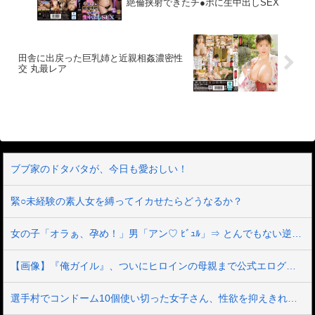
絶倫挟射できたチ●ポに生中出しSEX
田舎に出戻った巨乳姉と近親相姦濃密性
交 丸最レア
ブブ家のドタバタが、今日も愛おしい！
緊○未経験の素人女を縛ってイカせたらどうなるか？
女の子「オラぁ、孕め！」男「アン♡ ﾋﾞｭﾙ」⇒ とんでもない逆レ●プ動画がこちら
【画像】『俺ガイル』、ついにヒロインの母親まで公式エログッズが出てしまう
選手村でコンドーム10個使い切った女子さん、性欲を抑えきれず遂にAVデビューしてしまうｗｗ