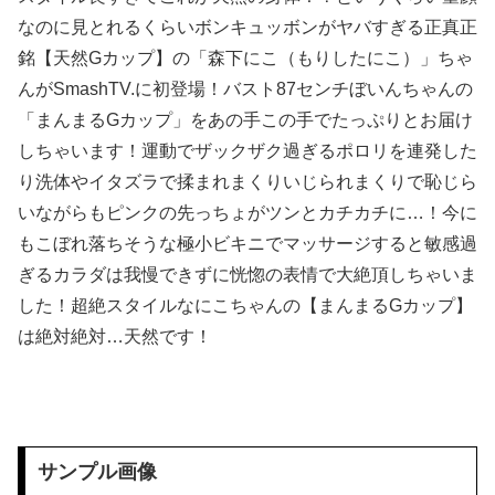
なのに見とれるくらいボンキュッボンがヤバすぎる正真正
【画像あり】スケ〇過ぎるタイツ、発売ｗｗｗｗｗｗｗｗｗｗｗｗｗ
銘【天然Gカップ】の「森下にこ（もりしたにこ）」ちゃ
んがSmashTV.に初登場！バスト87センチぼいんちゃんの
【画像】 田んぼに謎の魚いたｗｗｗｗｗｗｗｗｗｗｗｗｗｗｗｗｗｗｗｗｗｗ
「まんまるGカップ」をあの手この手でたっぷりとお届け
【悲報】 味噌ラーメンで行列、出来ない
しちゃいます！運動でザックザク過ぎるポロリを連発した
り洗体やイタズラで揉まれまくりいじられまくりで恥じら
【画像】 □リコン速報！現役◯学生グラドルの身体がオトナすぎるｗｗｗｗｗｗ
いながらもピンクの先っちょがツンとカチカチに…！今に
もこぼれ落ちそうな極小ビキニでマッサージすると敏感過
【動画】 全裸女子のシャワーシーンがYouTubeで見れると話題になってしまうｗｗｗｗｗｗ
ぎるカラダは我慢できずに恍惚の表情で大絶頂しちゃいま
【群馬】 デカいNinja乗りさん、後方確認しない軽四に当てられてしまう。
した！超絶スタイルなにこちゃんの【まんまるGカップ】
は絶対絶対…天然です！
【衝撃】クリ○リスの皮剥かれる時ｗｗｗｗｗｗｗｗｗｗｗｗｗ
【超速報】 靖國神社、ようやく気づくｗｗｗｗｗｗｗｗｗｗ
Cinemagic カタログ DVD2024～2025
サンプル画像