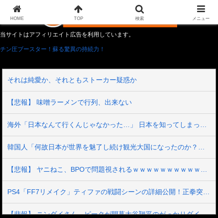
HOME
TOP
検索
メニュー
当サイトはアフィリエイト広告を利用しています。
チン圧ブースター！蘇る驚異の持続力！
それは純愛か、それともストーカー疑惑か
【悲報】 味噌ラーメンで行列、出来ない
海外「日本なんて行くんじゃなかった…」 日本を知ってしまったディズニー信者、帰国後『本家』に失望する事態に
韓国人「何故日本が世界を魅了し続け観光大国になったのか？その理由がこちら‥」→「文化的なソフトパワーが凄い」
【悲報】 ヤニねこ、BPOで問題視されるｗｗｗｗｗｗｗｗｗｗｗｗｗ
PS4「FF7リメイク」ティファの戦闘シーンの詳細公開！正拳突きやかかと落としがセクシーだ！
【悲報】 ニンダイさん、ピークが開幕大谷翔平のがっかりダイレクトだったと言われてしまう