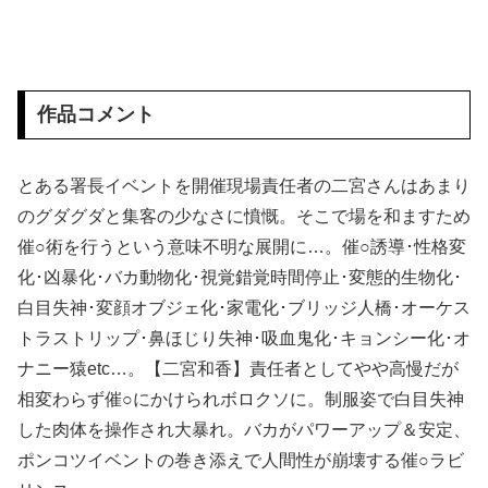
【画像】 最近のスク水、お股のところがエチエチすぎるｗｗｗ
【驚愕】 55歳・大久保佳代子“現在の性欲”について衝撃告白「休みの日とかそうだね、だいたい…」
作品コメント
韓国のポルノ映画ですがガチでエ□いのでご覧下さいｗｗｗ
とある署長イベントを開催現場責任者の二宮さんはあまり
【悲報】 風俗嬢と旅行に行った結果ｗｗｗｗｗｗｗｗｗｗｗｗｗｗ
のグダグダと集客の少なさに憤慨。そこで場を和ますため
【正論】 ナイナイ岡村に世の夫たちが『大共感』してしまうｗｗｗｗｗｗｗｗ
催○術を行うという意味不明な展開に…。催○誘導･性格変
化･凶暴化･バカ動物化･視覚錯覚時間停止･変態的生物化･
【動画】 ガチ勢同士のボンバーマン、凄いｗｗｗｗｗｗｗｗｗｗｗｗ
白目失神･変顔オブジェ化･家電化･ブリッジ人橋･オーケス
トラストリップ･鼻ほじり失神･吸血鬼化･キョンシー化･オ
【画像】 街中のOLさん、透けたTバックのパン線がどちゃシコすぎるｗｗｗ
ナニー猿etc…。【二宮和香】責任者としてやや高慢だが
盗撮魔「大学一の美女のトイレ盗撮してたらマ○コから精●出てきたんだが…」（動画あり）
相変わらず催○にかけられボロクソに。制服姿で白目失神
した肉体を操作され大暴れ。バカがパワーアップ＆安定、
SHEINのブラのレビューで画像有りのフィルタ使うと素人のお○ぱい見放題ｗｗｗｗｗｗｗ
ポンコツイベントの巻き添えで人間性が崩壊する催○ラビ