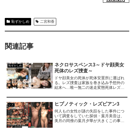
恥ずかしめ
二宮和香
関連記事
ネクロサスペンス3～ドヤ顔美女
恥ずかしめ
死体のレズ捜査～
ドヤ顔美女の死体が死体安置所に運ばれ
る。レズ捜査は家族を巻き込み予想外の
結末へ…唯一無二の迷走変態死体レズス
リラー。女性がドヤ顔で亡くなってる遺
体が発見され、レズ捜査官さくらが捜査
にあたる。さくらは様々な妨害があるも
ヒプノティック・レズビアン3
レズ
被○者の肉体と向き合い愛撫しながら硬直
何人もの女性が謎の失踪をした事件につ
した遺体を感じさせ○人の糸口を見つけ出
いて調査をしていた探偵・葉月美音は、
す。だが衝撃の展開になり戦慄と脱力が
美月の同僚の葉月夕華が大きくこの事件
起こる。謎と狂気とバカと迷走の融合し
に関わっていることを知る。そして調査
出演者全員が正気を失ってるとしか思え
の為、夕華のサロンに潜入した美音の助
ない戦慄の映像。