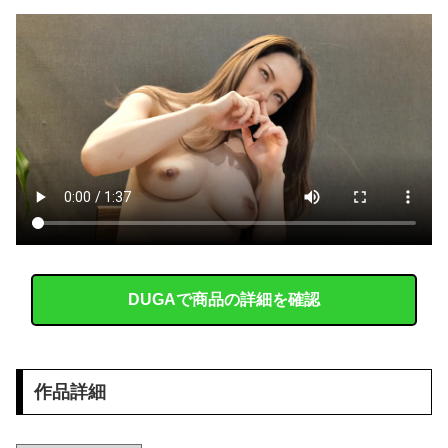
職場の人妻と不倫をして、ついに、、、
今iPhone 17 Pro Max買うってあり？
【画像】 「ビールと水を交互に飲まないと倒れるグラス」発売
【悲報】 昭和、やばすぎる 昔は良かったって何だよ
【画像】 温泉で女の体に張り付くバスタオルがエチエチｗｗｗｗｗ
韓国人「日本のサッカー協会も性接待やってるんじゃないですか？」
【悲報】 高野連「暑熱対策で第2試合は13:30プレイボールや！」
DUGAで商品の詳細を確認
トメ「この子は義実家の顔じゃない！嫁が義妹旦那とフリンしたのよ！」私「DNA鑑定します？」義妹旦那「もちろんです」→結果…
【閲覧注意】 昔のドラマのレ.●プシーン、今見るとアウトすぎる！
作品詳細
【神乳】 脱いだら凄いボーイッシュ女子、ボーイッシュがどうでも良くなる ”お○ぱい” がこちらｗｗｗｗｗ