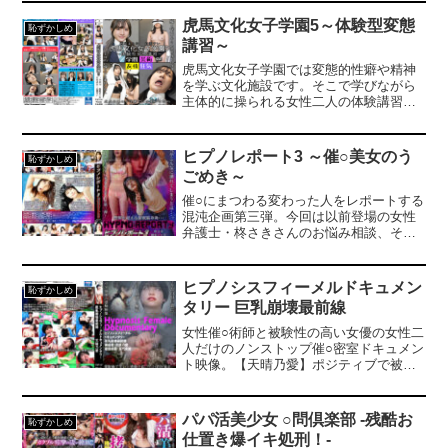
手ゆきのあかりは、夕華の魔手に落ち催○
従僕にされてしまう。何も知らない美音
虎馬文化女子学園5～体験型変態
恥ずかしめ
は、あかりと共に夕華のアジトに忍び込
講習～
むが…。
虎馬文化女子学園では変態的性癖や精神
を学ぶ文化施設です。そこで学びながら
主体的に操られる女性二人の体験講習の
模様をお届け。催○のメカニズムを理解す
るため基本的な暗示から誘導を学び、人
体操作、時間停止、肉体脱力、制服トリ
ヒプノレポート3 ～催○美女のう
恥ずかしめ
ガー、メドゥーサ化、失神、疑似性感
ごめき～
帯、服装錯覚、変顔で変な動き、家電オ
ナニー、変態オブジェ・硬直レズプレイ
催○にまつわる変わった人をレポートする
etc…。シュールを実践し変態性やバカを
混沌企画第三弾。今回は以前登場の女性
覚醒していきます。【西尾まりな】ぱっ
弁護士・柊さきさんのお悩み相談、それ
と見清純そうだが暗示にかかり白目をむ
は彼氏が働かず催○術にハマって困ってる
き崩壊、自分のトンデモ姿に○いしれ楽し
との事、どうやら柊さんは彼氏に催○術に
む特性。【白雲すい】向上心が有り暗示
かけられ操られているトンデモない日常
ヒプノシスフィーメルドキュメン
恥ずかしめ
でトンデモない表情や痴態を披露。体験×
が発覚、そんな困った人を神楽アイネさ
タリー 巨乳崩壊最前線
探求で二人の変態性を伸ばす。
んがレポート。だが天然レポーターのア
イネも催○にかかりバカな生き物に落ちて
女性催○術師と被験性の高い女優の女性二
いく…。催○誘導、失神ガマン、時間停
人だけのノンストップ催○密室ドキュメン
止、セクハラ女、宇宙人、オペラトー
ト映像。【天晴乃愛】ポジティブで被験
ク、全身硬直人橋、オブジェラブ、動物
性の高い巨乳、意識が混濁すると白目を
化、変なダンス、トリップ痙攣、応援
剥き昇天しがち、深く入ると制御が難し
団、ハイテンション化、フェラチオマシ
く女優のキャリアを捨てる勢いで華やか
パパ活美少女 ○問倶楽部 -残酷お
恥ずかしめ
ーン、変人オブジェ、動物レズ…etc。
に壊れてしまう。【暗示概要】催○誘導･
仕置き爆イキ処刑！-
【柊さき】被験性が相当高い美人弁護
身体操作･催○錯覚･鼻、股間が痒くなる･