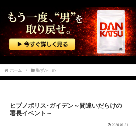
生理の予定が８月６日なんだけど７月２９日にドバッと鮮血でたから生理かな？って思ったのよね
夫「赤ちゃん俺に似てないな～本当に俺の子？」私「当たり前じゃん！」義両親「アンタが赤ちゃんの頃にそっくりよ」夫「うーん…」←私の理解や寛容な心が足りないのでしょうか？
世界初の超伝導量子熱機関…燃料もピストンもない量子エンジンが回った！
【速報】 中露の武装軍艦4隻が日本一周『いつでも国家沈没させられるぞ』
中国企業Zbtlink製のルーター20機種にバックドア… 外部から完全制御のおそれ
ホーム
恥ずかしめ
【閲覧注意】 メキシコの街中で生配信した結果…麻薬カルテルがやって来て、たった3秒で…（動画あり）
【動画】 高速道路を走行中の車からリアガラスが飛んでくる事故(゜o゜)
ヒプノポリス･ガイデン～間違いだらけの
【ニューヨーク】夫の股間を触る女にブチギレる妻
署長イベント～
【動画】 音がカッコ良すぎるｗ！！でっかい「三角定規」のブーメラン！！
2026.01.21