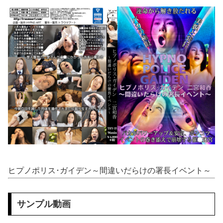
【マジで閲覧注意】 彼女がずっとエアコンを見上げていた。どうしたの？つけた方がいい？ → その時はまだ、本当の理由を知りませんでした…
エ□漫画『でっかいちん●んに負ける鬼強性欲おばさん』をrawやhitomiを使わずに無料で読む方法│田貸魔
ちとせよしのさん(26)の限界突破のドスケベ尻 part2
葬送のフリーレン フェルンを脱がしていくエ□クリッカーゲーム 一級魔法使い、簡単に催眠術にかかる。
生意気バレー部メスガキを生ハメでわからせる♥️????♥️????♥️
【動画】 じゅぼぼぼ！え！これが芸能人のフ●ラだ、綺麗な顔とお口でこんなことしているだ 笑
【日向坂46】 今回はお手頃価格？日向坂46とBEAMSのコラボが決定！！
山田ゆり、AVデビュー＆乳首ヌードお●ぱいがエ□過ぎる！Madonna超大型新人、セッ●ス解禁！（エ□動画）
ヒプノポリス･ガイデン～間違いだらけの署長イベント～
やっぱり肉が好き
サンプル動画
【衝撃】 「かわいい虫」ランキング、ついに発表される