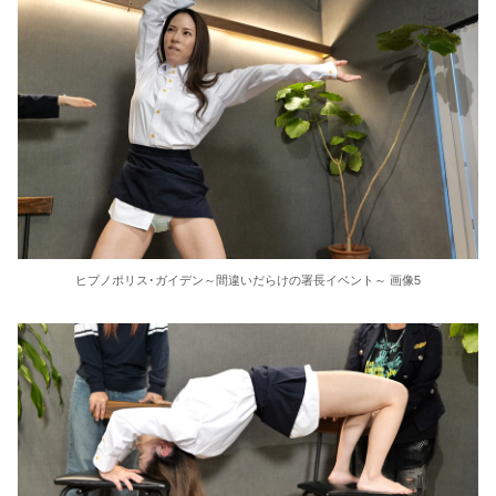
36歳の彼女と結婚したいのに、家族が猛反対。家族から信じられない言葉が飛び出した… 他
クーラーボックス積んで出発→途中で買い足し…50代公務員の“ドライブ”が地獄すぎた 他
【画像】長濱ねる(27歳)の乳がヤバイと話題にｗｗｗｗ1700万バズｗｗｗｗｗｗｗｗｗｗ 他
【画像】人気Vチューバーさん、とんでもない姿を披露ｗｗｗｗｗｗｗｗｗｗ 他
【悲報】2050年の日本、独身ボッチ祭りが現実になるとかｗｗｗｗ 他
ヒプノポリス･ガイデン～間違いだらけの署長イベント～ 画像5
Powered by livedoor 相互RSS