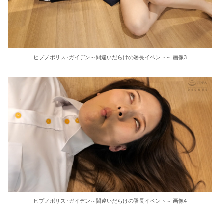
東大教授「今は織田信長は天才ではなく凡人だったという説が強いがそれは違うと思う」
激しく揺れる小さな胸が愛おしくてたまらない
ヒプノポリス･ガイデン～間違いだらけの署長イベント～ 画像3
【ＳＭ・調教】出会い系でエッチした最高のドＭ女
日本政府の突然のビザ厳格化に中国人から批判殺到。「もう鎖国しろ」「あきれてモノ言えない」
松居一代 画像36枚【ヌード】
素人ＡＶ面接 ~ロリ娘にセクシーランジェリーを着せて生中ハメ~
まんチラの誘惑 ~ダチの母ちゃんと~
アラサー喪女の暴走オーガズム
月刊 古瀬玲
ヒプノポリス･ガイデン～間違いだらけの署長イベント～ 画像4
激しめイラマが好き！