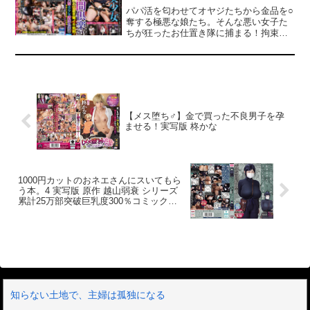
士。知的な美人なのに催○のかかりはピカ
白目失神･意識ありオブジェ･動物化･巨乳
パパ活を匂わせてオヤジたちから金品を○
イチ、とても正視できないブッとんだ姿
感度上昇･全身硬直人橋･舌ピストン失神･
奪する極悪な娘たち。そんな悪い女子た
を披露！！【神楽アイネ】当社採用天然
復唱服○暗示･巨乳振動オブジェ･変顔生
ちが狂ったお仕置き隊に捕まる！拘束さ
レポーター。暗示にバカな反応をとり周
物･全身硬直トランスetc…。女性催○術師
れた彼女たちはヤバい媚○を飲まされジワ
囲を楽しませる。想像を超える催○暗示で
に精神を操作された巨乳女優が可愛く白
ジワと性感を高めるように嬲られてゆ
二人の美女が白目を剥き壊れまくってブ
目を剥いて暴走し笑いと感動を起こしキ
く。そしてピクピクと震えているところ
ザマな笑い者に…。
ャリア崩壊に危機に…。
に恐ろしい淫具を使われイカされまく
り、最後はごっつい肉棒をブチ込まれ狂
喜乱舞する。
【メス堕ち♂】金で買った不良男子を孕
ませる！実写版 柊かな
1000円カットのおネエさんにスいてもら
う本。4 実写版 原作 越山弱衰 シリーズ
累計25万部突破巨乳度300％コミック待
望の実写化第4弾！
知らない土地で、主婦は孤独になる