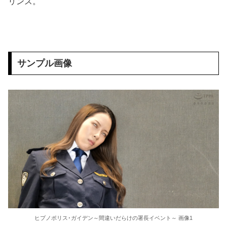
リンス。
【AIリマスター】ボクらのダッチワイフ先生 風間ゆみ
【悲報】 ヤニねこ、BPOで問題視されるｗｗｗｗｗｗｗｗｗｗｗｗｗ
ワイ「セ○クスしよｗｗｗｗ」女友達「ヤってもいいけど……」→○起チ○ポを擦りつけまくった結果ｗｗｗｗｗｗｗｗ
サンプル画像
顔は50点ぐらいだけれどお○ぱいが2万点の女性が見つかるｗｗｗ
【画像】 日テレ女子アナさん、とんでもないグラビアを披露した結果・・・
【悲報】 味噌ラーメンで行列、出来ない
【AIリマスター】美熟女筆おろし学院 友田真希
【朗報】山田涼介(31)のベッドシーン、エロすぎるwww
【画像】佐倉綾音(32)、自分のシコポイントに気がつくwww
高野連「暑熱対策で第2試合は13:30プレイボールや！」
ヒプノポリス･ガイデン～間違いだらけの署長イベント～ 画像1