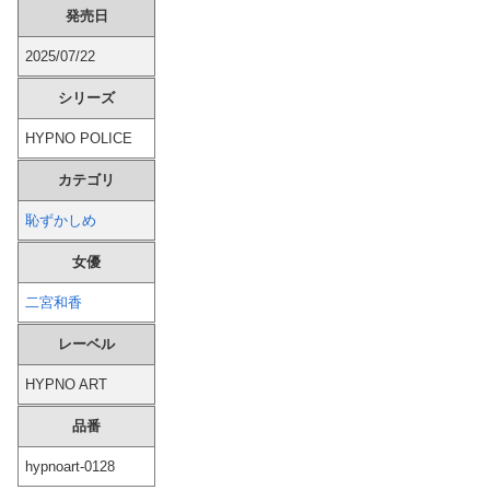
発売日
同僚の美人に土下座して必死に頼んだらこうなるｗｗｗ
2025/07/22
【大阪】 マスコミ「警察官が発砲し“刃物男”死亡！」 → ネットで拡散された現場の無修正動画で衝撃の真相が発覚 → ………
シリーズ
【シコ画像】 ドスケベJKさん、何故か自らのパンツを見せつけてしまうｗｗｗｗｗｗｗｗｗｗｗ
HYPNO POLICE
カテゴリ
韓国、日本の新しい防衛白書に対する当てつけで、日本の制止も聞かず日本の領土で軍事訓練を強行
恥ずかしめ
【悲報】 大谷翔平さん、村上のエラーをイジりまくるほどの人間性だった…
女優
姉「下着に違和感がある！イタズラしたでしょ！？」俺「してないよ」←姉が寝ている間にイタズラしたと勘違いされているのだが・・・
二宮和香
【画像】 吉岡里帆さん、アドリブで相手役俳優の手を取りお●ぱいに押し当ててしまう！
レーベル
ワンコかと思ったらネコ!? 脳が完全にバグるｗ
HYPNO ART
品番
【動画】 移民ベトナム女達の宅飲み、レベチｗｗｗｗｗｗｗｗｗｗｗｗｗｗｗｗｗｗｗｗｗｗｗｗ
hypnoart-0128
【悲報】 玉川徹さん、警官の発泡での包丁男死亡に「絶対に死刑にならない罪なのに警察が死刑にした！」 → 元警官のマジレスがコチラ → ………