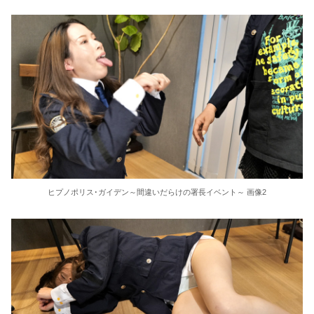
【買うなよｗ】20代男性「ジモティーで車を買ったらリース車だった」53歳無職が逮捕
行かないまま人生が終わりがちな3巨頭、風俗・スナック・回らない寿司屋
【AIリマスター】人妻監禁レズ調教 友田真希
現役学生ナンパ成功case.24 ゆいちゃん/かなうちゃん/りのちゃん
出前泥棒への報復制裁～監禁ドS責めで快楽に堕ちた敏感お漏らしアクメ女～ 藤田ゆず
【俺妹】五更瑠璃のエロ画像まとめ 4
ヒプノポリス･ガイデン～間違いだらけの署長イベント～ 画像2
かつて650万部を誇った『週刊少年ジャンプ』 発行部数が初の100万部割れ
ヴァージンリベンジャー4
ロリ顔の美女を弄んだ
【エンタメ】山本舞香、Hiroとの第1子出産が発覚したんやが