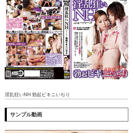
【話題】 河内長野市で警官が包丁男に発砲したシーンのモザ無し映像が公開される。
元日向坂46・松田好花、食中毒で「腹痛とおう吐と下痢が止まらない」原因は夏の風物詩だった
まだ墓石があるだけマシと見るべきか。今はもう合葬墓ばかり
【動画】 グラドルのエ●チは凄い！極上のお●ぱいに綺麗な体の無防備な姿はエ□ぃ！
【朗報】 小坂菜緒の最新グラビア、ノースリーブが大変なことになってるって...
【食料品消費税減税】 政府が基本方針決定 来年4月から2年間1％に8月5日
開脚させられマ○コ丸出し状態で、ク●ニされてる美女たち
淫乱狂いNH 勃起ビキニいぢり
秋元真夏、ノーブラノーパンを披露ｗｗタオル1枚で隠す姿がほぼA●女優・・
【悲報】 おわり。
サンプル動画
久和原せいら 画像502枚【ヌード】