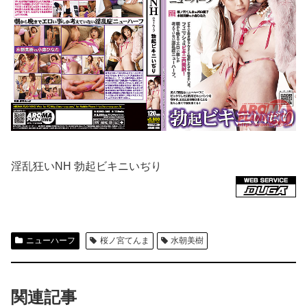
淫乱狂いNH 勃起ビキニいぢり
ニューハーフ
桜ノ宮てんま
水朝美樹
関連記事