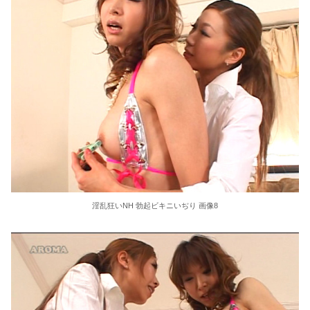
淫乱狂いNH 勃起ビキニいぢり 画像8