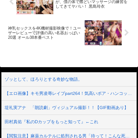
が、僕の体で際どいマッサージの練習を
な責めをされても終始クリチンポをギン
してきてヤバい！ 黒島玲衣
ギンにおっ勃てて、イキまくりのムムち
ゃんでした。
神乳セックスを4K機材撮影映像で！ユー
ザーレビューで評価の高い名器おっぱい
20選 オール38本番ベスト
ゾッとして、ほろりとする奇妙な物語。
【エロ画像】キモ男凌辱レイプpart264！気高いボア・ハンコックがキモ天竜人に囚われて汚チンポで躾けられたり…他まとめ
堤礼実アナ 「朗読劇」ヴィジュアル撮影！！【GIF動画あり】
田村真佑『私のDカップをもっと知って』←これ
【閲覧注意】麻薬カルテルに処刑される男「待って！こんな死に方聞いてない！」⇒ これはヤバい