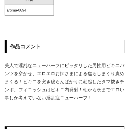
aroma-0694
脱毛サロンの美人スタッフに難癖つけてウザいほど中出ししまくったR動画 2件目
【画像】 隣で居眠りしてる女のお○ぱいが控えめに言ってデカいｗｗｗ
【画像】 村重杏奈さん(30)のお胸がコチラｗｗｗｗｗｗｗｗｗｗｗｗ
作品コメント
【流出】 清楚系女子大生、裏でこんなハードコアセ○クスしてたとか嘘だろ…（動画あり）
Hカップの風俗嬢をオプションで動画撮影したらこうなるｗｗｗ
美人で淫乱なニューハーフにピッタリした男性用ビキニパ
ンツを穿かせ、エロエロお姉さまによる焦らしまくり責め
ぽっちゃりデブの熟女を犯した重々しいハメ撮り画像
まくる！ビキニを突き破らんばかりに勃起したタマ抜きチ
ンポ。フィニッシュはビキニ内発射！朝から晩までエロい
この水着が初めての撮影のようですがマン筋がヤバいですねｗｗｗ
事しか考えていない淫乱症ニューハーフ！
【画像】 コンビニ店員がパ○チラｗｗｗ
【画像】 日産が社運をかけて発売するSUVｗｗｗｗｗｗｗ