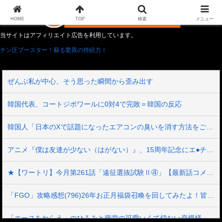
HOME
TOP
検索
メニュー
当サイトはアフィリエイト広告を利用しています。
チン圧ブースター！蘇る驚異の持続力！
ぜんぶ私が中心、そう思った瞬間から歪み出す
韓国代表、コートジボワールに0対4で完敗＝韓国の反応
韓国人「日本のXで話題になったエアコンの臭いを消す方法をご覧ください」→「これマジ？」
アニメ『僕は友達が少ない（はがない）』、15周年記念にエ●チすぎる新規イラストが描かれる
★【ワートリ】今月第261話「遠征選抜試験Ⅱ④」【最新話コメント用】
「FGO」攻略感想(796)26年お正月福袋召喚を回してみたよ！皆さん助言サンクス！大体予定通りに来てくれたのだわー
「エースをねらえ」のひろみと藤堂の可愛いくて切ない恋模様が好きだ