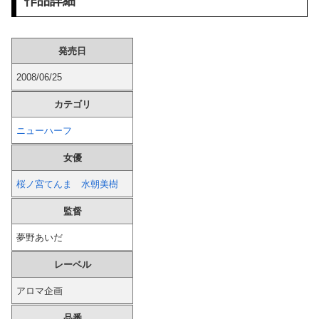
作品詳細
亜鉛１日100mg飲んだらこうなるｗｗｗ
発売日
【画像】 キリトの彼女、エ□い衣装を着てしまうｗｗｗ
2008/06/25
【画像】 ボーイッシュメスガキ、男湯に侵入してしまうｗｗｗｗｗｗｗｗｗｗ
カテゴリ
韓国人「現在、日本が密かに韓国からパクっているものがこちら…」→「これは言い訳できないｗｗ」＝韓国の反応
ニューハーフ
益田250セーブで名球会入り ←これさぁ、先発リリーフの両方で活躍して199勝249Sした投手は入れんの？
女優
俺「いただきます」パクッ 俺「う…」嫁「じゃ、私もいただきまーす」俺「やめろ！食べるな！お前！コロすつもりか！？」嫁「ひどい！」俺「だって...
桜ノ宮てんま
水朝美樹
監督
【画像】 この∧∨女優さんで100万回抜いてるｗｗｗｗｗｗｗ
夢野あいだ
海外のナイトクラブのエ□さが酒池肉林でヤバすぎる話題にｗｗｗ
レーベル
姪にちoぽしゃぶらせたらこうなるｗｗｗ
アロマ企画
【悲報】 味噌ラーメンで行列、出来ない
品番