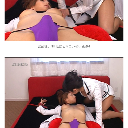
36歳の彼女と結婚したいのに、家族が猛反対。家族から信じられない言葉が飛び出した… 他
クーラーボックス積んで出発→途中で買い足し…50代公務員の“ドライブ”が地獄すぎた 他
【画像】長濱ねる(27歳)の乳がヤバイと話題にｗｗｗｗ1700万バズｗｗｗｗｗｗｗｗｗｗ 他
淫乱狂いNH 勃起ビキニいぢり 画像4
【画像】人気Vチューバーさん、とんでもない姿を披露ｗｗｗｗｗｗｗｗｗｗ 他
【悲報】2050年の日本、独身ボッチ祭りが現実になるとかｗｗｗｗ 他
Powered by livedoor 相互RSS