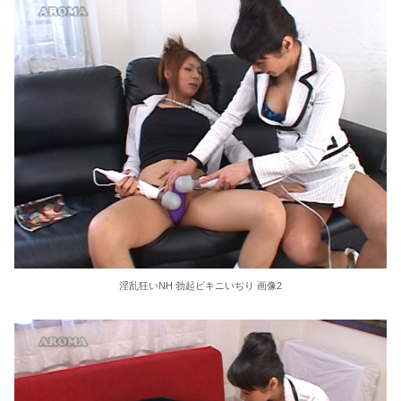
娘の高校合格祝い中に相続のことで相談してくる女性からLINEがきた。スマホを手にしたら妻に「返事するなら向こうでやってくれる？」と冷たい声で言われ…
【熊本地震】専門家「イオンモール熊本の爆心地に…喫煙所と自販機」警察・消防「」←これ・・・
彼氏チ○ポを座席の隙間手コキでこっそり発射させ声我慢SEXで中出しまでさせる寝取り好きお姉さん 夜行バス逆NTR
おま〇こ貸してくれる友人の娘たち モノ扱いセックスに憧れる姉妹に中出ししたら惚れられて困った
連れて行かれた
【画像】ボーイッシュメスガキ、男湯に侵入してしまうｗｗｗｗｗｗｗｗｗｗ
フロリダの釣り場で巨大ワニが男性を追いかける恐怖の瞬間！！
淫乱狂いNH 勃起ビキニいぢり 画像2
播磨赤松氏について語る
中川朋美 １メートル越えの大迫力白おっぱい！！
【悲報】 味噌ラーメンで行列、出来ない