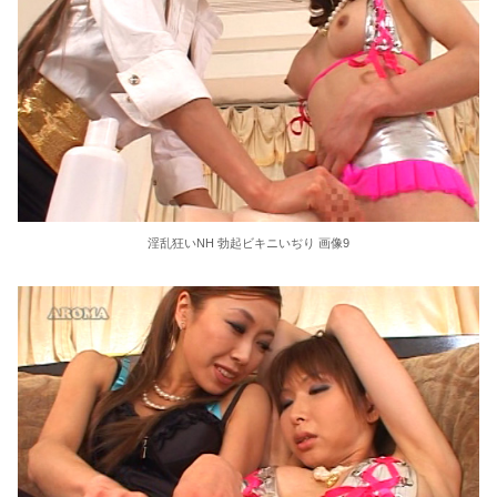
淫乱狂いNH 勃起ビキニいぢり 画像9