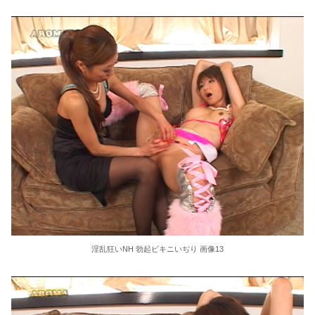
淫乱狂いNH 勃起ビキニいぢり 画像13