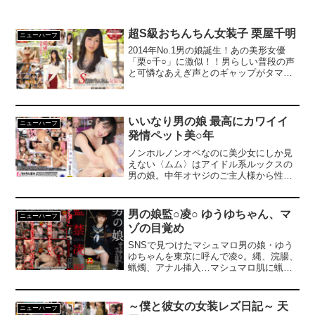
超S級おちんちん女装子 栗屋千明
ニューハーフ
2014年No.1男の娘誕生！あの美形女優
「栗○千○」に激似！！男らしい普段の声
と可憐なあえぎ声とのギャップがタマら
ない、若さあふれる凛とした魅力の正統
派女装子“栗屋千明”の嬉し恥ずかしデビュ
ー作が登場！！DUGA限定特典画像付
き。
いいなり男の娘 最高にカワイイ
ニューハーフ
発情ペット美○年
ノンホルノンオペなのに美少女にしか見
えない〈ムム〉はアイドル系ルックスの
男の娘。中年オヤジのご主人様から性交
ペットとして扱われても、可憐な微笑で
懐いてしまうドMな〈ムム〉は、密着抱
っこでねっとりと舌を絡ませたベロキ
男の娘監○凌○ ゆうゆちゃん、マ
ニューハーフ
ス、肛門舐め・顔舐め・痰壷キス…もす
ゾの目覚め
べて受け入れ、もちろん牝媚び笑顔の従
順フェラチオでオ○ンポ奉仕します。ご主
SNSで見つけたマシュマロ男の娘・ゆう
人様に可愛がられ、肛門セックスで痙攣
ゆちゃんを東京に呼んで凌○。縄、浣腸、
絶頂し、フル勃起ペニスをいじめられて
蝋燭、アナル挿入…マシュマロ肌に蝋を
大量射精を繰り返す…美形男の娘〈ム
浴び、そのままアナルを○される。苦痛を
ム〉の快楽ペット生活を克明に記録しま
感じるほど勃起してしまう…「もっとも
した。【収録プレイ】リモコン肛門バイ
っといじめて欲しいです…」女装に目覚
～僕と彼女の女装レズ日記～ 天
ニューハーフ
ブ挿入フェラ奉仕／粘っこいベロキス／
めた男の娘が、マゾにも目覚める。