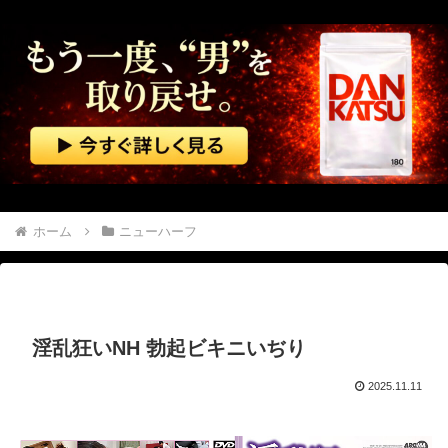
2/2【バカの壁】嫁は俺母がアポなし凸してくるのを嫌うし、母は悪意があってか平気で繰り返す。なぜ嫁姑は仲良くできないんだ？なんで女って生き物はこうもバカで感情的なのだろうか？
ドラゴンボール悟空「早くセルにトドメを刺せ！」悟飯「わかりましたお父さん」←これｗｗｗ
AIが指示なくサイバー攻撃 英政府機関の性能評価試験
【速報】 記者「中革連は食料品消費税ゼロを公約に掲げていたが？」→階猛氏「そ、それは財源確保という条件付き」
中国「大洪水！」中国ダム「決壊」地元民「公式発表より死者多い！」中国政府「住民拘束！（安否不明」中国当局「救助隊動画も削除」台風13号「三峡ダム接近中」→
ホーム
ニューハーフ
【マレーシア】 交通トラブルで激高、危険運転の末に側溝へ転落 車は大破、男に重い法的責任も
【動画】 看護師の男性に男が殴りかかるが…看護師が柔術使いだった
淫乱狂いNH 勃起ビキニいぢり
隣の家に２人組の泥棒が現れた。柱を登って２階から侵入しようとしている。真昼間から大胆な犯行だ！ → どうやら親子のようです…
2025.11.11
【動画】 本物の銃の『弾道』がよく分かる動画まとめがコチラｗｗｗ！！