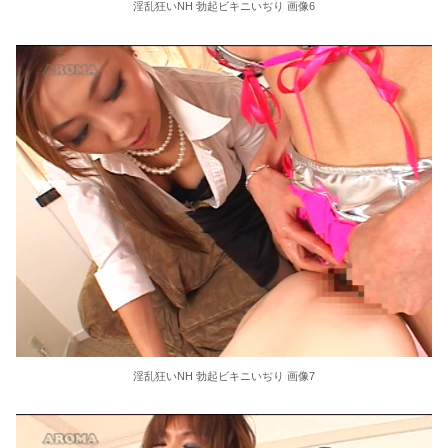
淫乱狂いNH 勃起ビキニいぢり 画像6
淫乱狂いNH 勃起ビキニいぢり 画像7