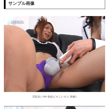
【エ□漫画】 漫研部仲間の無口無表情JKが漫画の資料の為になんと裸を観察させてくれたんだけど、どんどんエスカレートしてお○ぱい揉んだり手マンし...
サンプル画像
お腹を空かせた子供たちにご飯をあげていた。ほんと助かるわ、どうもありがとう → 母親はこんな様子です…
【驚愕】 無職女だけど性欲ヤバくて親マジ切れヤバいｗｗｗｗｗｗｗｗｗｗｗｗ
玉川徹氏、包丁男に発砲した警官の行動について「死刑にならない犯罪を警察官が死刑にしてしまった」
「毎日、渋谷でデモが起きてる」と左派が心の拠り所にする動画、目撃者から総ツッコミを食らってしまっており……
つるぺた女子の男水着チャレンジ会議 プロレス試合中「オマエ女だろ！」デカチンレスラーにバレてテンパって中出しさせちゃって…私どうかしてるぅぅ！
図書館の陰キャ司書は惚れやすい性欲百合モンスター 優しくしてくれたギャルJ○に断られても追いかけまわして乳首こりこりレズ告白
【衝撃】ジャンプストアで大量注文→キャンセルを繰り返した32歳女を逮捕 238アカウント、総額43億円超「注文したことで欲求が満たされた」
自分より才能ある同級生女子に嫉妬したアホ男子、他校や先輩にデマを吹聴して「大学進学を阻止する」と進路を潰そうと企んでるらしい
淫乱狂いNH 勃起ビキニいぢり 画像1
【朗報】女子大生さん、被災地に手作りおにぎりを出荷