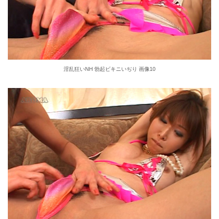
淫乱狂いNH 勃起ビキニいぢり 画像10