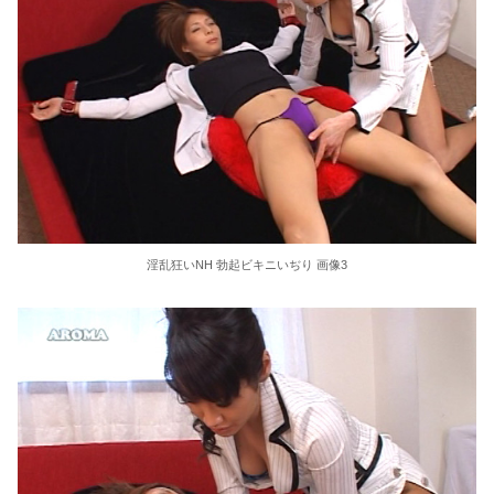
東大教授「今は織田信長は天才ではなく凡人だったという説が強いがそれは違うと思う」
激しく揺れる小さな胸が愛おしくてたまらない
【ＳＭ・調教】出会い系でエッチした最高のドＭ女
日本政府の突然のビザ厳格化に中国人から批判殺到。「もう鎖国しろ」「あきれてモノ言えない」
松居一代 画像36枚【ヌード】
淫乱狂いNH 勃起ビキニいぢり 画像3
素人ＡＶ面接 ~ロリ娘にセクシーランジェリーを着せて生中ハメ~
まんチラの誘惑 ~ダチの母ちゃんと~
アラサー喪女の暴走オーガズム
月刊 古瀬玲
激しめイラマが好き！