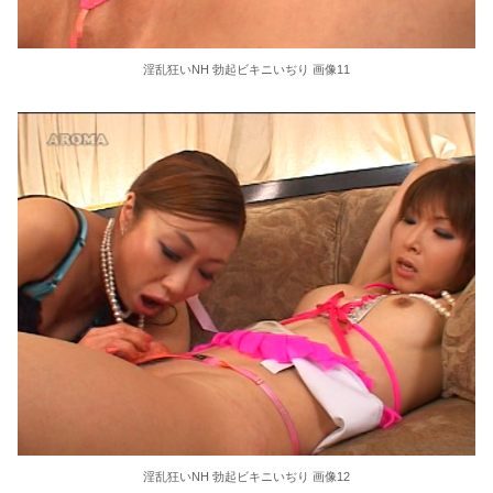
淫乱狂いNH 勃起ビキニいぢり 画像11
淫乱狂いNH 勃起ビキニいぢり 画像12