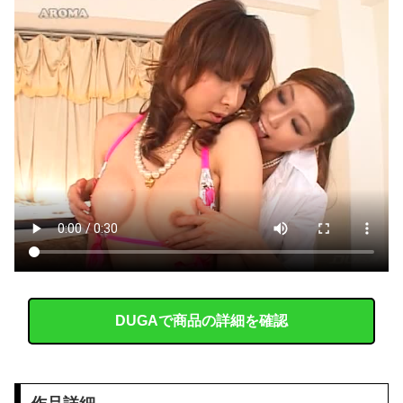
【中国】 高さ288メートルのエレベーターで学校に通う雲南省の山地の子供たち 通学時間 3時間→30分に短縮
美術部顧問「裸になりなさい」と女性にヌードデッサンの指導をして逮捕
【凄すぎる】 力士の嫁に美人が多い理由→「これ」だったｗｗｗｗｗｗｗ
【画像】 本田望結の妹、本田望結より実ってしまう
同窓会帰りに既婚チ〇ポつまみ食いする一般人みさき(27)
【2019年】 重機の作業員が「なんだこれ」と通報した密閉容器、6年半後に戻ってきた名前
スクリューボール←この変化球を投げる投手が少ない理由
【ＧＪ】 クラスに迷惑な池沼がいた。リーダー格のＡ「なんで支援学級に入れないんですか？」先生「背の高い低いと同じで、これも個性なの！差別は...
DUGAで商品の詳細を確認
【画像】 避難所の女がHすぎるｗｗｗｗｗ
彼の誕生日をみんなで祝ってみた。うっひょ～！ → この喜びようです…