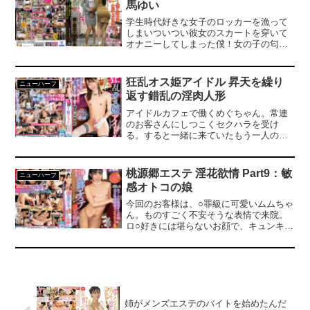
馬ゆい
首輪で繋がれアナルディルド自慰／電マ
責め射精／ザーメン口移し嚥下／御奉仕
学生時代好きな女子のロッカーを漁って
フェラ＆肛門舐め／種付けプレス肛門
しまいついつい彼女のスカートを穿いて
SEX／相互フェラ69／モーニングコーヒ
オナニーしてしまった僕！女の子の匂い
ー口移し／牝媚び微笑みフェラチオ／肛
に包まれ快感に○いしれていたその時…そ
門プラグ挿入散歩／多○的トイレで逆フェ
の女子に見つかった！「やばい！どうし
ラ＆ザーメン口移し嚥下／スパンキング
よう！」と慌てふためいた僕だったが、
狂乱オス姫アイドル 昇天を繰り
／極太アナルバイブ／腹パンチ痙攣イキ
ニューハーフ
なんと彼女の様子は意外にも…。僕の事
／手コキ大量射精／甘マゾアナル性交…
返す錯乱の淫肉人形
を拒む事も無くそれどころか「可愛いよ
他。
♪」と僕のスカートの中に手を差し入れて
アイドルカフェで働くめぐちゃん。常連
きた！…太腿に感じるスカートの感触と
のお客さんにしつこくセクハラを受け
女子の指先にゾクゾクしてしまった僕は
る。すると一緒に来ていたもう一人のお
気が付くと「アン♪アン♪」と女の子の様
客さんが何かに気付く！？ヒソヒソ話の
な声を発し、女子に女子として扱われレ
後、突然、めぐちゃんはオトコの娘だっ
ズの悦びに包まれていたのでした。あれ
たんだね！と言い出す。股間のふくらみ
桃源郷エステ 淫花欲情 Part9：敏
ニューハーフ
から7年…入社した職場で彼女と偶然再
を指摘されるが、絶対に認めないめぐち
感オトコの娘
会！社会人になってもあの頃目覚めてし
ゃん！それならばとお客さんから今から
まった性癖は彼女も僕も変わる事はな
やるゲームをクリアできれば認めてあげ
今回のお客様は、○罪級に可愛いムムちゃ
く、「あの頃みたいに社内で楽しも
ると言われ、断る事が出来ずにゲームを
ん。ものすごく不安そうな表情で来院。
う！」と彼女にリードされるまま痴女ら
やる羽目に！ただでさえ敏感なめぐちゃ
ロ○好きには堪らないお顔で、キュンキュ
れる僕。それからも、OLになった僕と彼
んに勝ち目は無く、あっと言う間にオト
ンしてしまいます。ちょっと待てよそも
女は会社帰りに屋外デートをする様に。
コの娘と言う事がバレてしまう！ただ予
そも本当に男の娘なの？と疑ってしまい
一緒にパフェを食べに行ったり電車の中
想に反して何ならこっちの方が興奮する
ます。いざ施術が始まるとアッという間
で痴●プレイを楽しんだり、そしてデート
と、お客さんはさらに盛り上がる。その
にクリチンポはギンギンに、今にもパン
の最後はOLスーツ姿でホテルで愛し合
後めぐちゃんは、言われるがままに、
ツからはみ出しそうに！！カワイイお顔
う！会社帰りに愛し合う僕と彼女は果た
色々なイヤらしい事を要求され、クリチ
に隠れていたのは、自分から腰を動かし
して「禁断の愛」なんでしょうか？
ンポとケツ○ンコでイカされまくる！！！
ちゃうどエロのムムちゃんでした！どん
姉がメンズエステのバイトを始めたんだ