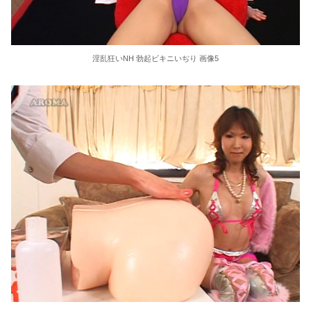
淫乱狂いNH 勃起ビキニいぢり 画像5