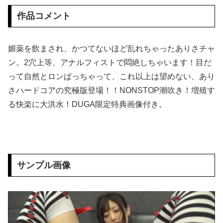
作品コメント
【画像】 暴走族のセ〇クス、エチエチすぎるｗｗｗwｗｗｗｗｗｗｗｗ
【悲報】 味噌ラーメンで行列、出来ない
媚薬を飲まされ、かつてないほど乱れちゃったありさチャ
ン。2穴上等、アナルフィストで悶絶しちゃいます！目だ
【エ□漫画】 父親が再婚してできた義姉に妙に気に入られてある出来事がきっかけで一線を越えてセフレのような関係になったんだけど、そのことが母...
って自然とロンぱっちゃって、これ以上は望めない、あり
(画像)45歳のビキニ水着姿ｗｗｗｗｗｗｗｗｗｗｗｗｗｗｗ
さハードコアの究極版登場！！NONSTOP潮吹き！増殖す
る快楽に大洪水！DUGA限定特典画像付き。
【閲覧注意】 有名タレント(48歳)、生配信中に自傷行為。想像の10倍エグくてファン全員トラウマに…
【画像】 女漫画家しか描かないバトル漫画のワンシーンが発見さらるｗｗｗｗｗｗｗｗｗｗｗｗｗｗｗｗｗｗｗｗｗｗｗｗｗｗｗ
【怒報】 国税庁「あのさぁ！君らがちゃんと納税してくれないとこうなっちゃうけどどうする？！」←これw w w w w w w w
サンプル画像
【画像】 「まんがタイムきらら」エ□漫画みたいになる
【画像】 北海道警さん エ□垢をどんどん発掘してくれる