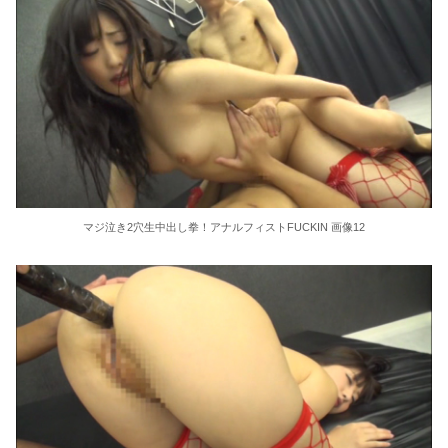
マジ泣き2穴生中出し拳！アナルフィストFUCKIN 画像12