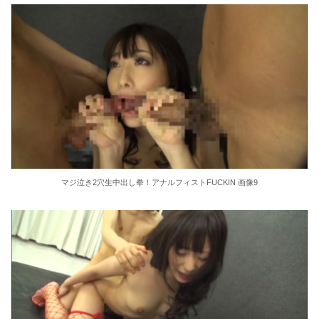
マジ泣き2穴生中出し拳！アナルフィストFUCKIN 画像9