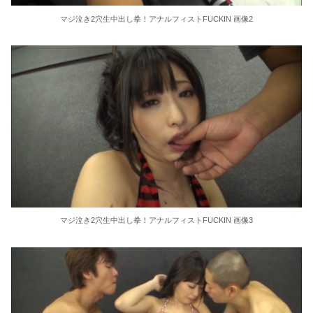
【最近】俺がAmazonで買ってよかったものおしえる
マジ泣き2穴生中出し拳！アナルフィストFUCKIN 画像2
スクーターが飛んだ!? とんでもない暴風で宙を舞う衝撃映像ｗ
【画像】最近のAV女優、アイドル顔負けにかわいいwww
【AIリマスター】巨乳フルーツ
【AIリマスター】レズ病棟 8
職場の人妻と不倫をして、ついに、、、
夏だしオススメのホラー映画、おしえて
マジ泣き2穴生中出し拳！アナルフィストFUCKIN 画像3
童顔なのに積極的な後輩
蛍大名・京極高次を語ろう
音羽紀香 お股ぱっくりマッサージがいいですね～！