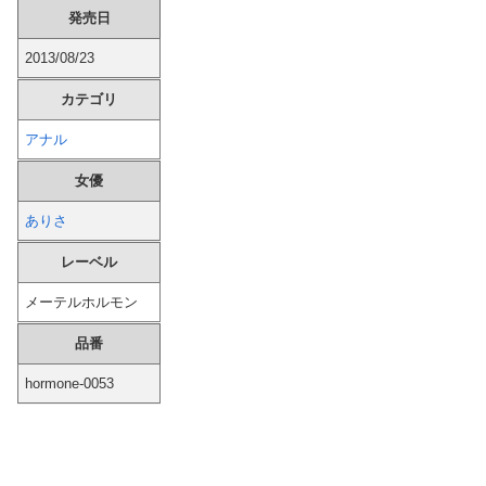
発売日
女子生徒「土下座しながらオ○ニーしろ！」⇒ 日本の男子生徒への性的いじめ動画がエ□すぎる
2013/08/23
激混みのはずの東京駅で鍵が空いているコインロッカーが散見、「ラッキー」と思って中を確認してみると……
カテゴリ
【画像】 ドスケベ体育祭、開幕ｗｗｗ
アナル
海外「W杯は八百長だった」FIFA会長支持を表明したサッカー協会に海外大騒ぎ！（海外の反応）
女優
ありさ
【投稿動画】 トー横女子さん、わずか3,000円をもらうために大人のチ●ポをしゃぶってしまう…
レーベル
【動画】 Kカップお○ぱい、触るにはデカすぎるｗｗｗ
メーテルホルモン
【悲報】有吉弘行さん、また匂わせポストｗｗｗｗｗｗｗｗｗｗ
品番
賃貸物件を内覧中、ベランダに出たら突然ゾワッと両腕に鳥肌が出た。「やっぱりこの部屋嫌だ」と思った瞬間、体が前にドンッと突き飛ばされて…
hormone-0053
【動画】 サーフィンでチューブライディング、チューブの中からの映像が凄い
【動画】 女さん「男ってこういうので興奮するんでしょ？」→何かがおかしいｗｗｗｗ