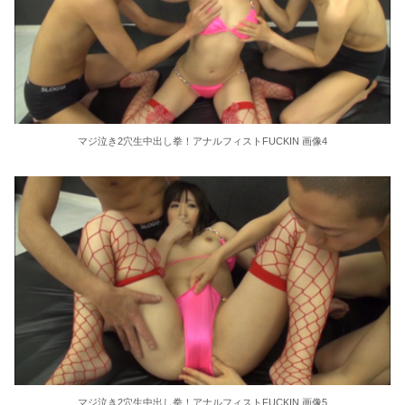
東大教授「今は織田信長は天才ではなく凡人だったという説が強いがそれは違うと思う」
激しく揺れる小さな胸が愛おしくてたまらない
【ＳＭ・調教】出会い系でエッチした最高のドＭ女
マジ泣き2穴生中出し拳！アナルフィストFUCKIN 画像4
日本政府の突然のビザ厳格化に中国人から批判殺到。「もう鎖国しろ」「あきれてモノ言えない」
松居一代 画像36枚【ヌード】
素人ＡＶ面接 ~ロリ娘にセクシーランジェリーを着せて生中ハメ~
まんチラの誘惑 ~ダチの母ちゃんと~
アラサー喪女の暴走オーガズム
月刊 古瀬玲
激しめイラマが好き！
マジ泣き2穴生中出し拳！アナルフィストFUCKIN 画像5