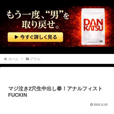
火垂るの墓を見た小学 生、西宮のおばさんに激怒ｗｗｗｗｗ
【画像】 ディズニーランドで買える「いなり寿司」がめちゃめちゃ美味しそう
【鹿児島】 突然右折し路面電車と衝突 乗っていた男女3人は車を放置しダッシュで逃走中
グリーンコーラとかいうやつ飲んだ？
中国「台風接近！」台風13号「三峡直撃予測」中国「上流大洪水！（三峡上流」中国都市「8/5の映像（動画」三峡ダム「緊急放流（決壊危機」中国「下流大水害（震え声」→
ホーム
アナル
【動画】 逃げる判断はやっ！埼玉でスマホ運転のプリウスに当て逃げされる車載。
【韓国】５０代の男、マスクの着用を要求した乗客に暴行
マジ泣き2穴生中出し拳！アナルフィスト
【動画】 看護師の男性に男が殴りかかるが…看護師が柔術使いだった
FUCKIN
可愛い彼女の好奇心は止まらない。私がピアノの鍵盤を何度か叩いてみた → すると彼女はこうなった…
2024.11.03