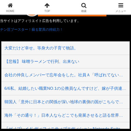
HOME
TOP
検索
メニュー
当サイトはアフィリエイト広告を利用しています。
チン圧ブースター！蘇る驚異の持続力！
大変だけど幸せ。等身大の子育て物語。
【悲報】 味噌ラーメンで行列、出来ない
会社の仲良しメンバーで忘年会をした。社員Ａ「呼ばれてない！」私（なぜ今年も呼ばれると思うのか…）→ Ａは『食べ物』になると豹変・・・
6/6私、結婚したい職業NO.1の公務員なんですけど、嫁が子供連れて家出した。全く理由は思いつかないけど強いてあげるとすれば母のせいかもしれない。嫁のせいでアトピー悪化しそう→
韓国人「意外に日本との関係が深い地球の裏側の国がこちらです‥」→「国境を越えた驚くべき歴史のつながり‥」
海外「その通り！」日本人ならどこでも発展させると語る世界的大富豪に海外が大騒ぎ
『ゼノブレイド ディフィニティブエディション Nintendo Switch 2 Edition』3,713 本