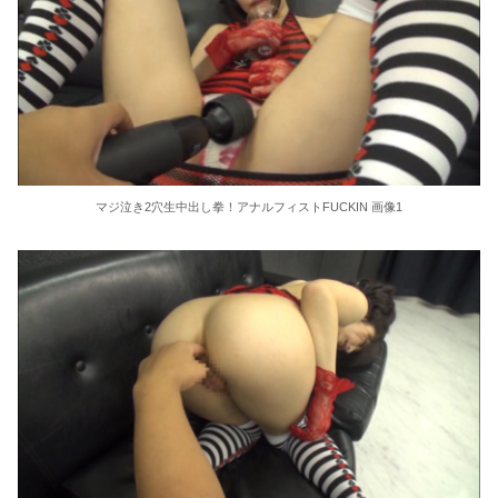
【閲覧注意】 大阪で警察官に射殺された ”刃物男” の無修正動画が海外で話題に「日本の光景とは思えない」
【動画】 力士さん、ボクサーをボコってしまう
元れいわ新選組代表・山本太郎さん、現在の様子がこちらｗｗｗｗｗ
【画像】 パンツの線が透けまくってるOLの尻が工ロすぎるｗｗｗｗｗｗｗｗｗ
マジ泣き2穴生中出し拳！アナルフィストFUCKIN 画像1
【動画】 自動ドアの仕組みを理解した富山のツバメが賢い。
【画像あり】 中学生くらいに見える女の子がうなぎを食べてるけど、お○ぱいにしか目が行かない
【配信限定】 いいから早く脱ぎなさい！スタイル抜群シゴデキOLの本当の顔は仕事のストレスをち●ぽで発散するムラムラ限界痴女 彩奈リナ
【画像】JKダンス部、部員の８割が巨乳のムホホ部だったwww
【AIリマスター】グラビアアイドルと抽選会でエッチな○○しませんか？ 松村優
【朗報】 パルワールドが面白すぎてヤバイわ！！