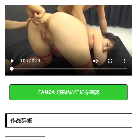
【二次】 OL画像、スーツ姿が最高すぎるまとめｗ
【悲報】 村上宗隆OPS.895 鈴木誠也OPS.840 岡本和真OPS.742 吉田正尚OPS.740←これ
「被告はモンスター」元ジャンポケ斉藤慎二被告に懲役７年求刑でほぼ実刑確実？弁護側の主張が無理筋なワケ
鈴木奈々「垂れてたバストが上がった！」「今が一番バスト大きい！」下着姿で豊満な美バストを披露
電車でチョメチョメしないで！生贄みゆ 逢沢みゆ
大谷翔平が今永昇太を睨みつける様子に全米騒然！←「最高の二人」（海外の反応）
【画像】 乳も無いくせにビキニになる女子ｗｗｗｗｗｗｗｗｗｗｗｗｗｗｗｗｗｗｗｗｗｗｗｗ
FANZAで商品の詳細を確認
【画像】 佳子さま、ボディラインがHすぎる…
【速報】佐藤二朗さん、ツイートｗｗｗｗｗｗｗｗ
作品詳細
出張から帰ったら、嫁の顔が青ざめていた。俺「一体何があったんだ？」嫁「…」→子供たちに話を聞くと…