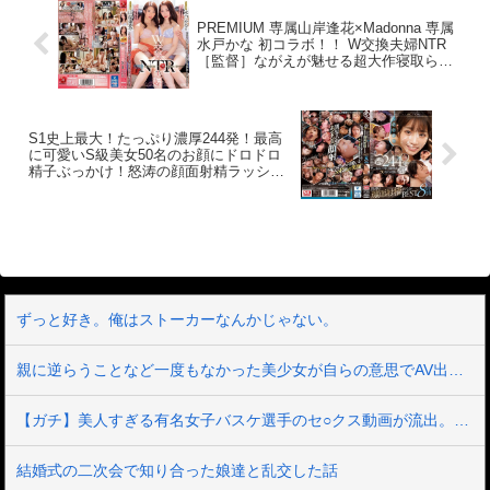
まれたそうです。そしてその結果、宏一
ンペーン概要】2025年4月18日（金）
氏は同性愛者でもないのに男からアナル
PREMIUM 専属山岸逢花×Madonna 専属
10:00 ～ 2025年5月16日（金）9:59の間
を犯●れ、惨めに射精までするようになっ
水戸かな 初コラボ！！ W交換夫婦NTR
にキャンペーンにエントリー＆
ていました。そして今後、宏一氏は男娼
［監督］ながえが魅せる超大作寝取られ
【50%OFFキャンペーン第○弾】の表記が
として男に犯●れ、喜んで精子を飲むよう
ドラマ！！
ついた商品を購入すると購入点数に応じ
な調教されるのだとか。実際にタクヤ君
て特典動画をプレゼント。購入点数やエ
のペニスへ妻のあゆみさんと一緒にフェ
ントリー登録などキャンペーンの詳細
ラ奉仕をする姿や、妻の前で肛門を犯●れ
は、特設ページでご確認ください。【注
S1史上最大！たっぷり濃厚244発！最高
る姿は、何時でも客をとれる男娼のよう
意事項】・プレゼントを受け取るにはキ
に可愛いS級美女50名のお顔にドロドロ
でした。この動画はそんなMM夫婦の調教
ャンペーン期間中に特設ページでエント
精子ぶっかけ！怒涛の顔面射精ラッシュ
記録です。■同時にめぐみさんが山本氏か
リーが必要です。・キャンペーン期間
BEST8時間
らネチネチと責められる調教初期の動画
中、第○弾ごとに対象商品は入れ替わりま
も収録しています。ぜひ夫がいないホテ
す。------------------------------------------------------
ルの一室でマゾ絶頂をくり返す淫乱なめ
----------------
ぐみさんの痴態もお楽しみ下さい。■主な
収録映像は、愛人奴●の亜弓嬢の前で絶倫
バイの男タクヤに奉仕する夫婦、中出し
された妻の性器から精子を啜る夫、亜弓
嬢と妻めぐみさんの二人から甘サド焦ら
ずっと好き。俺はストーカーなんかじゃない。
し寸止めフェラ地獄を受ける夫、まため
ぐみさんの初期NTR調教として、恥辱の
破廉恥ハイレグ絶頂責め、フェラ奉仕の
親に逆らうことなど一度もなかった美少女が自らの意思でAV出演 箱入りお嬢様の中に21年間、封印されていたいびつな性的妄想が爆発 憧れ続けた被虐プレイに涙目で歓喜のマゾアクメ 真宮しおり
訓練シーンなどを収録しています。【ご
購入の前に】本作品は素人のSM愛好家が
【ガチ】美人すぎる有名女子バスケ選手のセ○クス動画が流出。これはエロい…
自ら撮影したプレイ投稿映像です。いわ
ゆるAV的な演技や演出もストーリー性な
どはありません。生々しく淫靡な映像記
結婚式の二次会で知り合った娘達と乱交した話
録です。