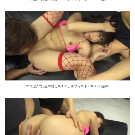
36歳の彼女と結婚したいのに、家族が猛反対。家族から信じられない言葉が飛び出した… 他
クーラーボックス積んで出発→途中で買い足し…50代公務員の“ドライブ”が地獄すぎた 他
【画像】長濱ねる(27歳)の乳がヤバイと話題にｗｗｗｗ1700万バズｗｗｗｗｗｗｗｗｗｗ 他
【画像】人気Vチューバーさん、とんでもない姿を披露ｗｗｗｗｗｗｗｗｗｗ 他
【悲報】2050年の日本、独身ボッチ祭りが現実になるとかｗｗｗｗ 他
Powered by livedoor 相互RSS
マジ泣き2穴生中出し拳！アナルフィストFUCKIN 画像6