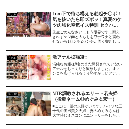
1cm下で待ち構える勃起チ〇ポ！
アナル
気を抜いたら即ズボッ！真夏のケ
ツ肉強化空気イス特訓 セクハラ
顧問の下から突き上げるガン突き
先生ごめんなさい…もう限界です…耐え
ピストン騎乗位にガニ股失禁アク
きれずケツ肉と太ももをワナワナと震わ
せながら1センチ2センチ…固く突起した
メした女子陸上部員 宮城りえ
肉棒がズブズブと挿入されていく…。女
子陸上部伝統の真夏の下半身強化特訓
「空気椅子」！体幹トレーニングだ！チ
激アナル拡張凌○
アナル
〇ポの上に跨ってガニ股スクワット100
清純なお嬢様8名のまだ開発されていない
回！プルプル波打つ尻肉！膣口に亀頭が
アナルをじっくりと観察しました。オマ
擦れる度にしたたるマン汁！先生ッ！ご
ンコを広げられるより恥ずかしいアナル
めんなさいッ！出ちゃいますぅぅぅ！下
拡張に、お嬢様のプライドはズタボロ。
からマ〇コをガン突きされ尻肉震わせジ
パックリ開いた下品なアナルと上品なお
ョボジョボ失禁アクメ！背面騎乗位！バ
嬢様のギャップがたまらない。（アナル
ック！立ちバック！座位！など尻アング
倶楽部）
ルSEX満載！デカ尻×汗だく×陸上ウェア
NTR調教されるエリート若夫婦
3P・4P
×フェチ映像！たくさんシゴいて頂き有難
（投稿ネーム◎めぐみ＆宏一）
う御座います！--------------------------------------
--------------------------------【プレゼントキャ
■ここに一組の夫婦がいます。ハイソな三
ンペーン概要】2025年3月21日（金）
十代の美男美女夫婦。妻のめぐみさんは
10:00 ～2025年4月18日（金）9:59までの
大学時代ミスコンにエントリーをしたと
間にキャンペーンにエントリー＆【春の
いうほどの美女。そのうえ学業優秀で誰
パンツまつり30％OFF第◯弾】の表記が
でも知っている大手企業に就職したエリ
ついた商品を購入すると購入点数に応じ