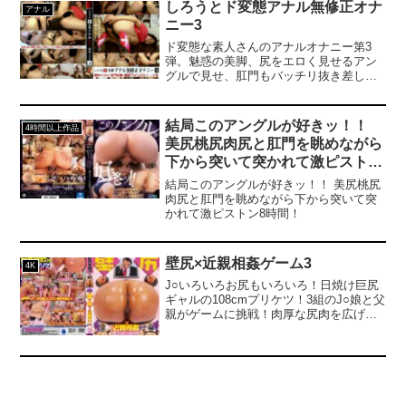
ートOL。夫の宏一さんとは社内恋愛で結
しろうとド変態アナル無修正オナ
アナル
て特典動画をプレゼント。購入点数やエ
婚しました。そんな二人は、現在あるマ
ニー3
ントリー登録などキャンペーンの詳細
ニア男性に夫婦調教されているのです。
は、特設ページでご確認ください。【注
■「写真と動画の女性はめぐみ、私の妻で
ド変態な素人さんのアナルオナニー第3
意事項】・プレゼントを受け取るにはキ
す。ですが撮影者は夫の私ではありませ
弾。魅惑の美脚、尻をエロく見せるアン
ャンペーン期間中に特設ページでエント
ん。私の希望でめぐみを寝取り、調教し
グルで見せ、肛門もバッチリ抜き差し丸
リーが必要です。・キャンペーン期間
ている《山本》というマニア男に撮影し
見え！今回特に19歳の娘がガッツリ肛門
中、第○弾ごとに対象商品は入れ替わりま
てもらいました。その理由を手記に書き
出し入れをがんばりまくってます。ホン
す。・月額動画はキャンペーン対象外で
ましたので、貴誌に愛する妻めぐみの痴
キでエロいっす！（Lパラノイア）
結局このアングルが好きッ！！
す。------------------------------------------------------
4時間以上作品
態と、それ以上におぞましい寝取られ願
美尻桃尻肉尻と肛門を眺めながら
----------------
望に取り憑かれた私の異常性癖の発露を
お読み頂ければ幸いです。（宏一）」
下から突いて突かれて激ピストン
■2024年の春頃、写真や映像と共にそん
8時間！
結局このアングルが好きッ！！ 美尻桃尻
な書き出しで始まる告白が届いた。編集
肉尻と肛門を眺めながら下から突いて突
部ではその投稿を掲載し、多くの反響を
かれて激ピストン8時間！
頂いたのだが、2025年になって夫妻から
新しい投稿が届いた。NTR願望が高じた
夫の宏一氏が、妻のめぐみさんと一緒に
山本氏と彼の愛人・亜弓嬢、そして亜弓
壁尻×近親相姦ゲーム3
4K
嬢のセフレだという若い絶倫でバイセク
J○いろいろお尻もいろいろ！日焼け巨尻
シャルの男性・タクヤ君の3人から責めら
ギャルの108cmプリケツ！3組のJ○娘と父
れている映像だという。「清純な妻」だ
親がゲームに挑戦！肉厚な尻肉を広げて
と思っていためぐみさんの凌●妄想を知り
アナルを舐めほじる！肛門をヒクつかせ
NTR願望を拗らせた結果、妻を見知らぬ
悶絶！大量潮吹き！白濁ザーメン尻を指
中年に差し出し、嫉妬や疎外感による間
やバイブでズボズボ！アナルとマ○コの2
接的な快感を得ていた宏一氏。同時に山
穴責め！アヘ顔で本気イキする娘を容赦
本氏から調教された妻に、アナルを犯●れ
なく突き倒す！--------------------------------------
ながらM男として受け身の快楽を教え込
--------------------------------【プレゼントキャ