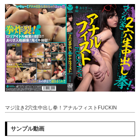
海外「日本の住宅街にこんなレ●プ魔が潜んでるとかマジかよ…さすがHENTAIの国…」
もしかして、マンションのベランダで七輪で焼き肉ってダメなの？????
【熊本地震】 発生後に居酒屋店内から温泉が吹き出す ← これ前触れじゃね？
【悲報】 上沼恵美子さん「簡単にそうめん作れ言うけど、そうめん作りて地獄なんよ」
職場の人妻と不倫をして、ついに、、、
このパソコン買おうか迷ってるから背中を刺してくれｗｗｗ
ロシア十代 ”ルージア” という女の子のAAサイズのお●ぱいグラビア。
嫁がいる前で半ケツ見せて不倫を誘う保育士の永野紬さん
マジ泣き2穴生中出し拳！アナルフィストFUCKIN
エ□漫画『ムラムラOLさんは飛行機の中でも性欲を満たしたい』をrawやhitomiを使わずに無料で読む方法│でんぶ腿
サンプル動画
ストーカーに狙われた女子高生が悲惨…絶対に避けられない中出しレ●プGIF画像