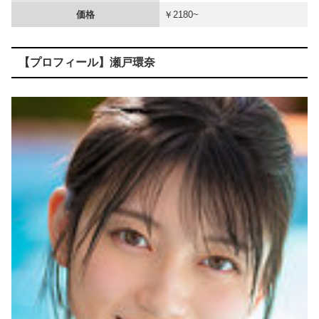
価格
￥2180~
【速報】 『有吉の夏休み』、とんでもない発表をしてしまう！！！！！
【悲報】 味噌ラーメンで行列、出来ない
【プロフィール】瀬戸環奈
【画像】 エチビデ女優さん、番組の企画でハッスルしすぎてしまうｗｗｗｗｗｗ
ナイトクラブで撮影したらエ□い女達がいっぱいだったｗｗｗ
【画像】 都心の女子高生、スカートの短さが限界突破ｗｗｗ
【画像】 北海道の1500万の中古物件、レベチｗｗｗｗｗｗｗｗｗｗｗｗｗｗｗｗｗｗｗｗ
【画像】 下着姿で昼寝中の妹のケツｗｗｗｗｗｗｗｗｗｗｗｗｗ
海外「飛田新地でこんなアイドル級の子と即ハメできるのかよ」⇒ 晒された無修正動画がコチラ
【画像】24歳の人妻さん、露天風呂で撮られるｗｗｗｗｗｗｗｗｗｗｗｗｗｗｗｗｗ