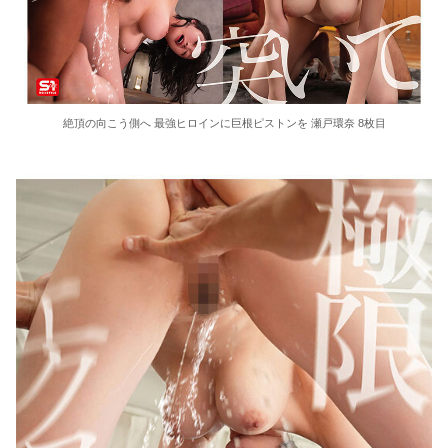
絶頂の向こう側へ 最強ヒロインに巨根ピストンを 瀬戸環奈 8枚目