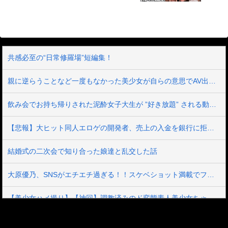
共感必至の“日常修羅場”短編集！
親に逆らうことなど一度もなかった美少女が自らの意思でAV出演 箱入りお嬢様の中に21年間、封印されていたいびつな性的妄想が爆発 憧れ続けた被虐プレイに涙目で歓喜のマゾアクメ 真宮しおり
飲み会でお持ち帰りされた泥酔女子大生が ”好き放題” される動画。ほぼレ●プだろこれ…
【悲報】大ヒット同人エロゲの開発者、売上の入金を銀行に拒否され受け取れず、多額の納税義務だけが残る
結婚式の二次会で知り合った娘達と乱交した話
大原優乃、SNSがエチエチ過ぎる！！スケベショット満載でファン大興奮ｗｗ
【美少女ハメ撮り】【神回】調教済みのド変態素人美少女ちゃんがホテルで小太りのご主人様にアナルSEXをハメ撮りされてアへ顔晒しちゃう♡
ドラマで長澤まさみがエロい生足美脚をチラつかせるwww