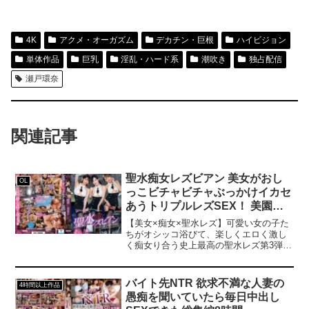
4K
アクメ・オーガズム
デカチン・巨根
ハイビジョン
単体作品
巨乳
淫乱・ハード系
潮吹き
独占配信
瀬戸環奈
関連記事
聖水痴女レズビアン 美女がおし
OL
っこビチャビチャぶっかけイカセ
あうトリプルレズSEX！ 美園和
花 響乃うた 浜崎真緒
【美女×痴女×聖水レズ】可愛い女の子た
ちがオシッコ浴びて、楽しくエロく激し
く痴女り合う史上最高の聖水レズ第3弾！
シリーズ史上最高のおしっこパラダイス
爆誕！漏らして濡らして大洪水、ド淫乱
汁だくOLの底なし聖水アウトプットで溺
バイト先NTR 欲求不満な人妻の
4時間以上作品
れるほどにビッチョビチョ！交互に同時
愚痴を聞いていたら毎日中出し
に超噴射絶頂スプラッシュ、ノンストッ