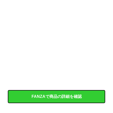
連れて行かれた
【コンゴ】 エボラ出血熱、感染3600人…過去最大の流行に
ベアマンがアストンマーチンからの高額オファーを拒否してフ●ラーリ（FDA）との契約を延長との情報
DeNA、若松尚輝も登録抹消する方針…急きょ登板で、4回2/3を投げた負担を考慮して
外国人「2002年W杯は?」韓国サッカーに衝撃的不祥事！W杯予選でレフリーへの性的接待発覚！海外騒然！【海外の反応】
韓国、サッカーW杯予選で審判を性接待して買収していたことが判明！ 何と日本も巻き込まれることに
ガルシア、たった2試合で去年1年間のラモヘルを超えてしまう
クレママ「庭にあるバウンサーちょうだい！」私「犬が使ってるから無理です」→断った数日後、庭からまさかの物音が…
FANZAで商品の詳細を確認
【画像】 女優・夏菜、ロンハーで無防備パ○チラ
韓国のAVですがセッ○スシーンがリアルすぎて○起確定です！！