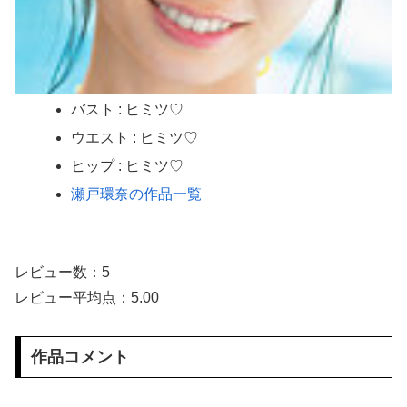
大人の色気ムンムンの人妻ちゃんとラブホでハメ撮り素人画像だぁーｗｗｗ
【動画】 サーフィンでチューブライディング、チューブの中からの映像が凄い
積水ハウス「地面師に55億円騙し取られた…」ワイ「はえーかわいそう…会社滅茶苦茶やろなぁ」→
バスト : ヒミツ♡
【画像】 お前の姉ちゃんがこんなパ○ティみたいな服を着てきたらどうする？
ウエスト : ヒミツ♡
ヒップ : ヒミツ♡
【工ロ注意】 セッ〇スセミナーを開くこの人妻、工ッチすぎだろｗｗｗｗｗｗｗ
瀬戸環奈の作品一覧
ハメ撮りプライベート 極乳 宇佐美すい
【個人撮影】 初めて本物のチ●ポを見たボーイッシュ女子さん、興味が止まらないｗｗ
レビュー数：5
レビュー平均点：5.00
【朗報】みいちゃんと山田さん、ハッピーエンド確定最後はママに埋葬される・・・・・・・・・
【画像】電撃婚から1年半…狩野舞子さん、黒ドレス姿の激変近影に衝撃！
作品コメント
【衝撃】ちょｗ AIが勝手にサイバー攻撃とかｗｗｗおまえら見てみろｗｗｗ