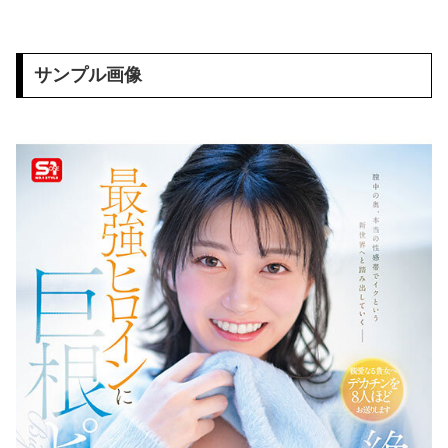
私と一緒にオナニーしてっ 凪 八坂凪
ギリギリやれるブス巨乳www （※画像あり）
サンプル画像
【画像】フジテレビで水着JK♡♡♡♡♡♡
小顔美巨乳ちゃんがマッチングで即ヤリマン全開◆ 欲求溜まりすぎて大爆発◆小顔巨乳を揉みまくり、バイブで締まり最強マ○コをガンガン刺激！ ジュッポジュッポエロフェラから即イキ雑魚マ○コに生挿入、立ちバック鬼ピストンでぶっ壊れ、正常位連続中出し◆
【半中半外素人】巷で話題のオフパコレイヤー【あの撮影会には何かがある】
【海外の反応】ネット上での中国のプロパガンダ工作ってどれくらいあるんだろうな → 「どこの国も同じようなことをやってるよな」「中国に関する情報はマジで両極端なものしかない」
彡(●)(●) 「迷子の迷子の在日チョン あなたの国籍どこですか」
絵恋空 画像455枚【ヌード】
結婚式の二次会で知り合った娘達と乱交した話
近藤あさみ 大人になると衣装も下着になり露出度も高くなるのでいいですよね～！