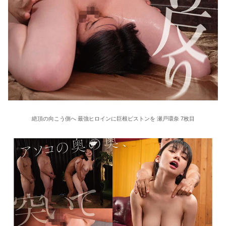
絶頂の向こう側へ 最強ヒロインに巨根ピストンを 瀬戸環奈 7枚目