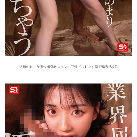
絶頂の向こう側へ 最強ヒロインに巨根ピストンを 瀬戸環奈 5枚目