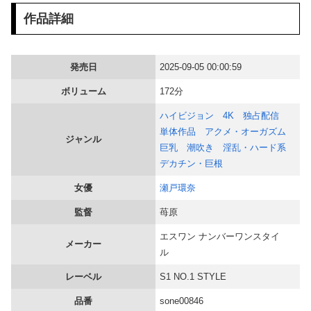
作品詳細
【画像】 どえらい乳のJSが発見される
【悲報】 玉川徹さん、8月6日の原爆の日にトンデモ持論を展開し物議… → ネット「それ、今日言うことなのか…？」ｗｗｗｗｗｗｗｗｗｗｗｗｗ
発売日
2025-09-05 00:00:59
【エ□漫画】 今月のCOMIC快楽天打線ｗｗｗ
ボリューム
172分
ハメ撮りプライベート 抱き心地満点 Hカップに沼る 森亜秋
ハイビジョン
4K
独占配信
単体作品
アクメ・オーガズム
ジャンル
韓国人「韓国サッカー協会が行った国際試合の性的接待の全容がこちら…」→「完全に買収してる…（ブルブル」＝韓国の反応
巨乳
潮吹き
淫乱・ハード系
デカチン・巨根
上原浩治さん「7イニング制もドームも反対。球児の生の声を聞け！」
女優
瀬戸環奈
常務「結婚はまだか？」私「この待遇でどうやって結婚するんです？」→飲み会で本音を返したら場が静まり返って…
監督
苺原
エスワン ナンバーワンスタイ
【超画像】 小倉ゆうか（元・小倉優香）が水着グラビア復帰ｗｗｗｗｗ
メーカー
ル
中国人当たり屋『よし飛び込むぞ！』→バス運転手の反応が強すぎて吹いたｗ
レーベル
S1 NO.1 STYLE
品番
sone00846
ギリギリやれるブス巨乳ｗｗｗｗｗｗｗｗｗ （※画像あり）