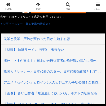
HOME
TOP
検索
メニュー
当サイトはアフィリエイト広告を利用しています。
チン圧ブースター！蘇る驚異の持続力！
先輩と後輩、距離が変わった日から始まる恋
【悲報】 味噌ラーメンで行列、出来ない
海外「さすが日本！」日本の医療従事者の倫理観の高さに海外が超感動
韓国人「サッカー元日本代表のスター、日本代表強化策として“韓日定期戦”の復活を提案・・・」→「これはマジで良いと思う」「今すぐやったらガチでボコられるだろうね 10年後にやらないか？」「やめてくれ、勝っても負けても後味が悪い」
アニメ「セイレン」ヒロイン6人のビジュアルを初公開！全員ロングヘア？アマガミの「輝日東高校」が再び舞台に！
【画像】 みい山作者「居酒屋行く奴はバカ。ホストの初回なら居酒屋より安く飲めてイケメンにチヤホヤされる」
【朗報】 ファイアーエムブレムさん、ついにキャラ成長率がゲーム内で見れるようになる