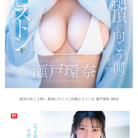
東大教授「今は織田信長は天才ではなく凡人だったという説が強いがそれは違うと思う」
激しく揺れる小さな胸が愛おしくてたまらない
【ＳＭ・調教】出会い系でエッチした最高のドＭ女
日本政府の突然のビザ厳格化に中国人から批判殺到。「もう鎖国しろ」「あきれてモノ言えない」
松居一代 画像36枚【ヌード】
素人ＡＶ面接 ~ロリ娘にセクシーランジェリーを着せて生中ハメ~
まんチラの誘惑 ~ダチの母ちゃんと~
絶頂の向こう側へ 最強ヒロインに巨根ピストンを 瀬戸環奈 1枚目
アラサー喪女の暴走オーガズム
月刊 古瀬玲
激しめイラマが好き！