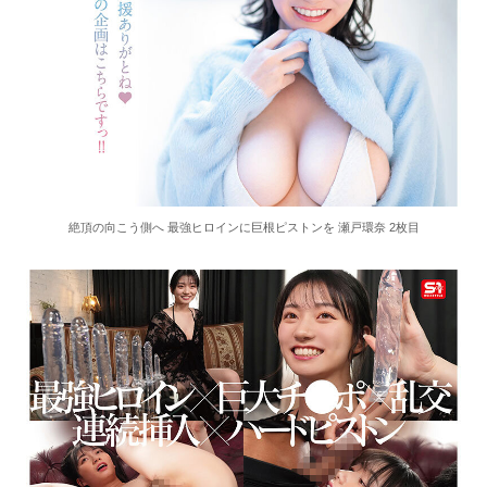
36歳の彼女と結婚したいのに、家族が猛反対。家族から信じられない言葉が飛び出した… 他
クーラーボックス積んで出発→途中で買い足し…50代公務員の“ドライブ”が地獄すぎた 他
【画像】長濱ねる(27歳)の乳がヤバイと話題にｗｗｗｗ1700万バズｗｗｗｗｗｗｗｗｗｗ 他
【画像】人気Vチューバーさん、とんでもない姿を披露ｗｗｗｗｗｗｗｗｗｗ 他
絶頂の向こう側へ 最強ヒロインに巨根ピストンを 瀬戸環奈 2枚目
【悲報】2050年の日本、独身ボッチ祭りが現実になるとかｗｗｗｗ 他
Powered by livedoor 相互RSS