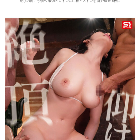
絶頂の向こう側へ 最強ヒロインに巨根ピストンを 瀬戸環奈 6枚目