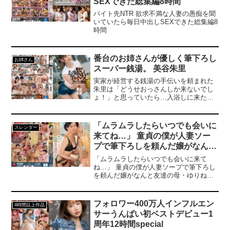
SEXできた総集編8時間
プで痴女って愛し合う聖水パニックコー
ポレーション！無限に湧き出る聖水オア
バイト先NTR 欲求不満な人妻の愚痴を聞
シスに美女3人大歓喜のちゃぷちゃぷトリ
いていたら毎日中出しSEXできた総集編8
プルレズSEX！ガチ聖水70発以上発射！-
時間
------------------------------------------------------------
---------【プレゼントキャンペーン概要】
2025年3月21日（金）10:00 ～2025年4月
番台のお姉さんが優しく筆下ろし
18日（金）9:59までの間にキャンペーン
お姉さん
にエントリー＆【春のパンツまつり
スーパー銭湯。 美谷朱里
30％OFF第◯弾】の表記がついた商品を
実家が経営する銭湯の手伝いを頼まれた
購入すると購入点数に応じて特典動画を
朱里は「どうせおっさんしか来ないでし
プレゼント。購入点数やエントリー登録
ょ！」と思っていたら…入浴しに来たの
などキャンペーンの詳細は、特設ページ
は部活帰りの男子校生！若いチンポを見
でご確認ください。【注意事項】・プレ
放題でムラムラがおさまらない朱里と、
ゼントを受け取るにはキャンペーン期間
看板娘の可愛さに勃起しっぱなしの童貞
中に特設ページでエントリーが必要で
「ムラムラしたらいつでも会いに
スレンダー
男子たち！Hの気持ち良さを教えてもらっ
す。・キャンペーン期間中、第○弾ごとに
来てね…」 童貞の僕が人妻ソー
た男子諸君はどんどん彼女に夢中になっ
対象商品は入れ替わります。・月額動画
プで筆下ろしを頼んだ嬢がなんと
ていき…！？
はキャンペーン対象外です。------------------
友達の母・ゆりねさん！ 異次元
----------------------------------------------------
「ムラムラしたらいつでも会いに来て
の気持ち良さに、所かまわず夢中
ね…」 童貞の僕が人妻ソープで筆下ろし
を頼んだ嬢がなんと友達の母・ゆりねさ
で中出ししまくった！ 月野ゆり
ん！ 異次元の気持ち良さに、所かまわず
ね
夢中で中出ししまくった！ 月野ゆりね
フォロワー400万人インフルエン
4時間以上作品
サーうんぱい初ベストデビュー1
周年12時間special