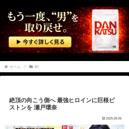
よりを戻したいと元嫁から電話があった。離婚してまだ１０日だっちゅーのｗ
【6/6】 嫁の浮気から再構築。その後復縁し嫁が妊娠したが計算が合わない... 俺は本気で嫁を大切にしてきたつもりだったし嫁も幸せそうだった。しかし嫁はその裏で俺を騙していた。
【画像】 女の子「ど、どどどどこ見てるんですかッ！」
中国製ルーター20機種にバックドア 外部から完全制御できる機能が仕込まれていた
ヨーロッパが中国製メガソーラーを締め出しｗｗｗ
ホーム
4K
中国「大洪水！」中国ダム「決壊」地元民「公式発表より死者多い！」中国政府「住民拘束！（安否不明」中国当局「救助隊動画も削除」台風13号「三峡ダム接近中」→
ロシアがウクライナ首都に大規模攻撃、トランプ氏とゼレンスキー氏の和平交渉前に
絶頂の向こう側へ 最強ヒロインに巨根ピ
【動画】 走る車に石を投げまくる男が警察に捕まりボコボコにされる
ストンを 瀬戸環奈
お腹を空かせた子供たちにご飯をあげていた。ほんと助かるわ、どうもありがとう → 母親はこんな様子です…
2025.09.06