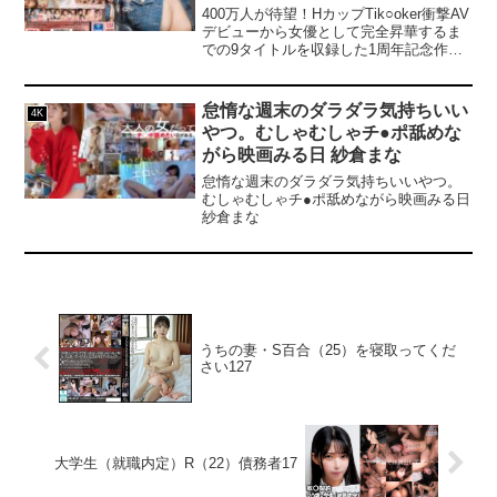
400万人が待望！HカップTik○oker衝撃AV
デビューから女優として完全昇華するま
での9タイトルを収録した1周年記念作品
ついに誕生！ショート動画では絶対に見
れない全69コーナーの積極的SEXに度肝
を抜かれること間違いなし！自ら頬張る
怠惰な週末のダラダラ気持ちいい
4K
ディープフェラに暴発パイズリ、ベッド
やつ。むしゃむしゃチ●ポ舐めな
を汁まみれにするお漏らし性交！あのイ
がら映画みる日 紗倉まな
ンフルエンサーはガチでエロかった...12
時間ぶっ通しでうんぱいを拝める超お買
怠惰な週末のダラダラ気持ちいいやつ。
い得ベスト！FANZAくじ3周年！ライブ
むしゃむしゃチ●ポ舐めながら映画みる日
チャット特別コラボイベント開催♪うんぱ
紗倉まな
いさんが生出演！----------------------------------
------------------------------------【50%OFFキャ
ンペーン第2弾】は終了しました。特典動
画を取得できる条件を満たしたお客様に
ついては、2025年6月20日（金）頃まで
を目安に購入済み商品（動画）へ特典動
画を自動で付与させていただきます。追
うちの妻・S百合（25）を寝取ってくだ
加日時は前後する場合があり、追加時に
さい127
個別の連絡は行いません。※特典情報な
どの詳細はこちら----------------------------------
------------------------------------
大学生（就職内定）R（22）債務者17