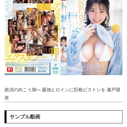
海外「飛田新地でこんなアイドル級の子と即ハメできるのかよ」⇒ 晒された無修正動画がコチラ
【動画】 メキシコのインフルエンサー、ライブ配信中に襲撃されて死亡。
【二次エ□】 機械姦・機械プレイH画像まとめ
【エ□漫画】 バ先で一目惚れしたダウナー女店長のエ●チなサービスで給料0円…！弱点チクビ責めでイカせまくってわからせる…！
【動画】 じゅぼぼぼ！え！これが芸能人のフ●ラだ、綺麗な顔とお口でこんなことしているだ 笑
【画像】 村重杏奈さん(30)のお●ぱいがコチラｗｗｗｗｗｗｗｗｗｗｗｗ
ストーカーに狙われた女子高生が悲惨…絶対に避けられない中出しレ●プGIF画像
絶頂の向こう側へ 最強ヒロインに巨根ピストンを 瀬戸環
【動画】 女子ビーチバレー選手「我々は純粋に競技をしてるので性的な目で見ないでください！！」
奈
【炎上】 居酒屋『6人で4939円』の会計に賛否→なんG民の投票結果が笑えるｗｗｗ
サンプル動画
【有能】 政府「トラックはサービスエリア利用有料化すればサボらず走るし流問題解決じゃね？」