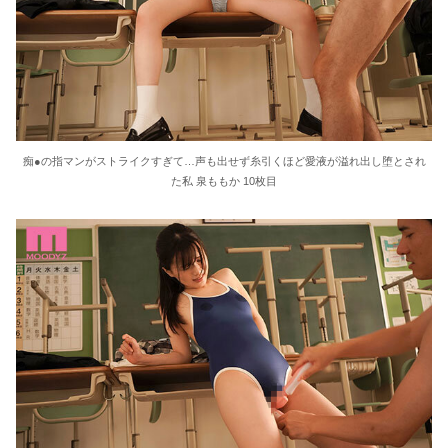
痴●の指マンがストライクすぎて…声も出せず糸引くほど愛液が溢れ出し堕とされ
た私 泉ももか 10枚目