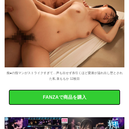
痴●の指マンがストライクすぎて…声も出せず糸引くほど愛液が溢れ出し堕とされ
た私 泉ももか 12枚目
FANZAで商品を購入