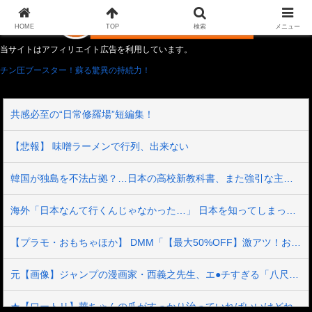
HOME
TOP
検索
メニュー
当サイトはアフィリエイト広告を利用しています。
チン圧ブースター！蘇る驚異の持続力！
共感必至の“日常修羅場”短編集！
【悲報】 味噌ラーメンで行列、出来ない
韓国が独島を不法占拠？…日本の高校新教科書、また強引な主張＝韓国の反応
海外「日本なんて行くんじゃなかった…」 日本を知ってしまったディズニー信者、帰国後『本家』に失望する事態に
【プラモ・おもちゃほか】 DMM「【最大50%OFF】激アツ！おもちゃ・ホビー夏セール」【本日開催】
元【画像】ジャンプの漫画家・西義之先生、エ●チすぎる「八尺様」の新作エ□漫画を描く
★【ワートリ】華ちゃんの爪がすっかり治っていればいいけどね