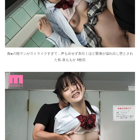
痴●の指マンがストライクすぎて…声も出せず糸引くほど愛液が溢れ出し堕とされ
た私 泉ももか 8枚目