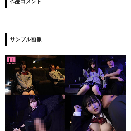
作品コメント
【朗報】芸能界を引退した爆乳、SNSでおっぱい画像を投稿www
【画像】ムチムチJK「デカパイ見せつけながらピース！✌」
ハメ撮りプライベート アヘ顔とオホ声の破壊力 やっぱりいいね！【ののか】嬢 有加里ののか
サンプル画像
ハメ撮りプライベート 抱き心地満点 Hカップに沼る 森亜秋
ハメ撮りプライベート 極乳 宇佐美すい
【NIKKE】エレグのエロ画像まとめ 4
★川口けいと
怖い女上司が脱いだらHで可愛かった話-プライベートSEX編-
はるな愛、映画で自身初の母親役を演じることが発覚したんやが
友達の美人3姉妹に狙われた僕のチ○コ！ 前半