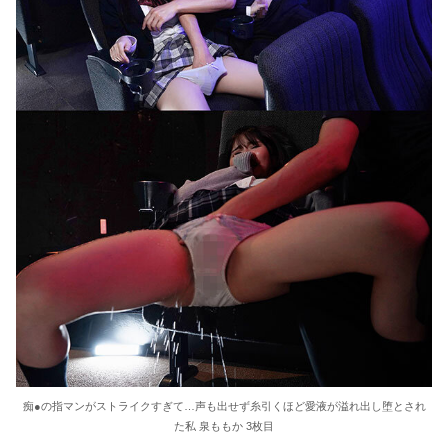
痴●の指マンがストライクすぎて…声も出せず糸引くほど愛液が溢れ出し堕とされ
た私 泉ももか 3枚目