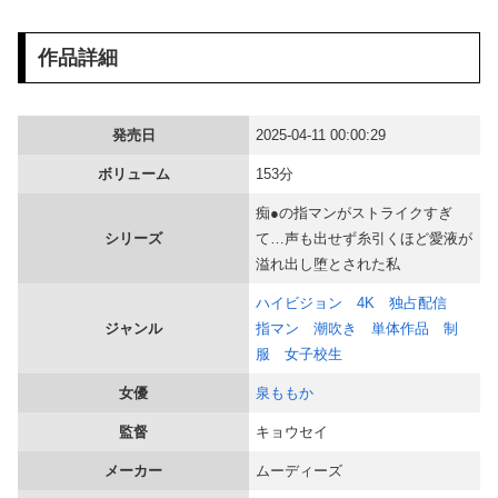
【画像】 北海道、推定300kgのヒグマ登場ｗｗｗｗｗｗｗｗｗｗｗｗｗｗｗｗｗｗｗｗ
作品詳細
【悲報】 熊本県知事、報道陣土足取材にマジギレ「遺族や被災者から強い不満でてる！」 → 記者「例えば？」 → 知事、怒り通り越して呆れてしまう ………
【画像】 「パンツを見せるためだけのアニメ」あったでしょｗｗｗｗｗ
発売日
2025-04-11 00:00:29
ボリューム
153分
海外「日本なんて行くんじゃなかった…」 日本を知ってしまったディズニー信者、帰国後『本家』に失望する事態に
痴●の指マンがストライクすぎ
【動画】 女子大生さん、教室でマ○毛チェックしてしまい流出ｗｗｗｗｗｗｗｗｗｗｗｗｗｗｗｗｗｗ
シリーズ
て…声も出せず糸引くほど愛液が
溢れ出し堕とされた私
【画像】 こんなだらしない体型の女子が好きなやついる？
ハイビジョン
4K
独占配信
ジャンル
指マン
潮吹き
単体作品
制
美人JDが彼氏のオ○ニー用に送った動画、勝手に晒されて学校中の”共有オカズ” にされる
服
女子校生
【正論】 有吉「『俺テレビ見ない』って言う奴おかしいだろ。団子屋で『団子食べない』って言うか？」
女優
泉ももか
監督
キョウセイ
エネ夫に離婚を突きつけたら私の職場(法律事務所)に乗り込んできた 堂々と「離婚の法律相談です。母の薦めでこちらに参りました」と言っているが、...
メーカー
ムーディーズ
【悲報】 元フジテレビ渡邊渚さん、『地獄』に逆戻りしてしまう・・・・・