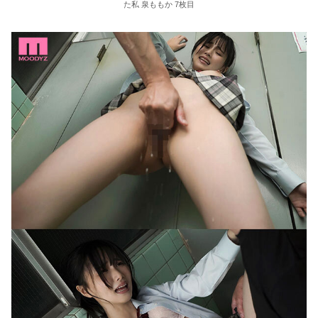
た私 泉ももか 7枚目