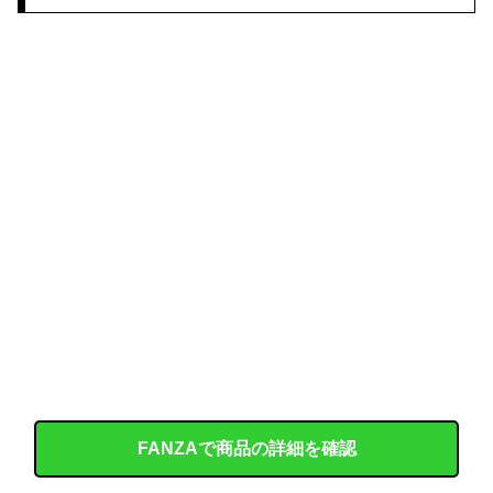
【衝撃】 きゃりーぱみゅぱみゅ 本名をさらりと告白
【画像】 「マスク美人さん、また我々を欺く」←海外でも流行りだした結果がこちらw w w w w w w
【動画】 クソガキロケット、怖すぎる…これよく轢かずに止まれたな
連れて行かれた
【コンゴ】 エボラ出血熱、感染3600人…過去最大の流行に
韓国人「どうやら五輪サッカー日韓戦でも審判の接待があった模様…」→「メダル剥奪なのでは…？（ブルブル」＝韓国の反応
ワイ「セ○クスしよｗｗｗｗ」女友達「ヤってもいいけど……」→○起チ○ポを擦りつけまくった結果ｗｗｗｗｗｗｗｗ
【画像】 7人のビキニ女子をタイプ別に並べてみた結果ｗｗｗｗｗｗ
顔は50点ぐらいだけれどお○ぱいが2万点の女性が見つかるｗｗｗ
FANZAで商品の詳細を確認
積水ハウス「地面師に55億円騙し取られた…」ワイ「はえーかわいそう…会社滅茶苦茶やろなぁ」