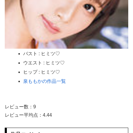
中国人当たり屋『よし飛び込むぞ！』→バス運転手の反応が強すぎて吹いたｗ
【画像】 女子高生「え待って、パパが隣りの車両いる。。。」
【悲報】 味噌ラーメンで行列、出来ない
【驚愕】看護師(若い女)にチ○コ拭かれたらｗｗｗｗｗｗｗｗｗｗｗ
バスト : ヒミツ♡
【画像】 どえらい乳のJSが発見される
ウエスト : ヒミツ♡
ギリギリやれるブス巨乳ｗｗｗｗｗｗｗｗｗ （※画像あり）
ヒップ : ヒミツ♡
泉ももかの作品一覧
ハメ撮りプライベート フェロモン美尻 わたしスケベなの 高嶋和
最近、10年くらい使ってたモニターが流石に焼き付き始めたんですけど、あの...
レビュー数：9
中国製ルーター、やっぱりバックドアが仕込まれていたwww
レビュー平均点：4.44
【悲報】1人でススキノ来たからから面白いとこ教えて