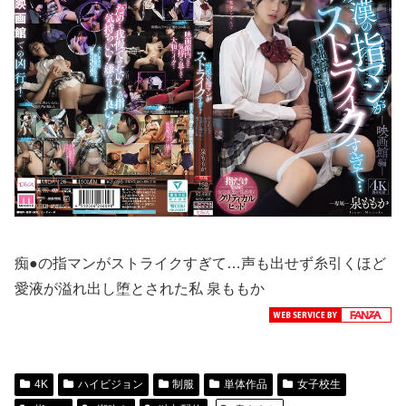
痴●の指マンがストライクすぎて…声も出せず糸引くほど
愛液が溢れ出し堕とされた私 泉ももか
4K
ハイビジョン
制服
単体作品
女子校生