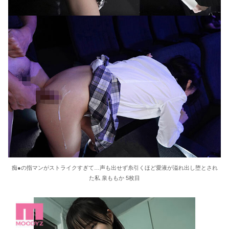
痴●の指マンがストライクすぎて…声も出せず糸引くほど愛液が溢れ出し堕とされ
た私 泉ももか 5枚目