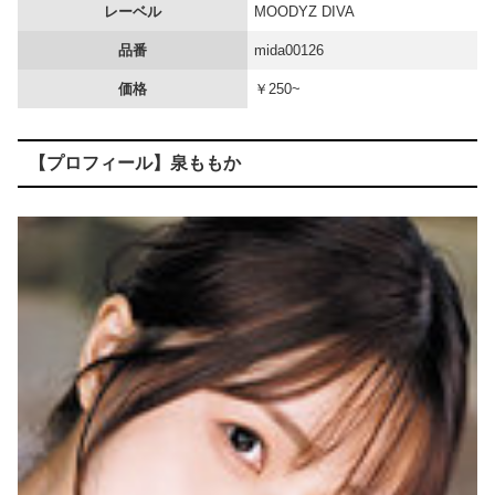
レーベル
MOODYZ DIVA
【画像】 女さん、アソコにとんでもない物を入れて病院に担ぎ込まれる
品番
mida00126
価格
￥250~
【画像】 書道甲子園とかいうお○ぱい見放題の大会ｗｗｗｗｗｗｗ
海外「飛田新地でこんなアイドル級の子と即ハメできるのかよ」⇒ 晒された無修正動画がコチラ
【プロフィール】泉ももか
【悲報】 渡邊渚さん「キスしろよ」のヤジでPTSD発症時の状態に逆戻り
身長146cmでふさふさ陰毛の地味っ娘 佐々倉ひより、大舌ﾚ交解禁で顔も腟内も精●で汚されまくるｗｗ
韓国のAVですがセッ○スシーンがリアルすぎて○起確定です！！
【画像】 日テレ女子アナさん、とんでもないグラビアを披露した結果・・・
出前泥棒への報復制裁～監禁ドS責めで快楽に堕ちた敏感お漏らしアクメ女～ 藤田ゆず
【画像】 下着姿で昼寝中の妹のケツｗｗｗｗｗｗｗｗｗｗｗｗｗ