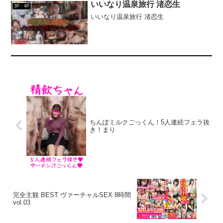
てエロい姿、見たことない！あの頃より
いいなり温泉旅行 渚恋生
3P・4P
も大人になってエロくなって色気ムンム
いいなり温泉旅行 渚恋生
ンでひたすらハメまくった生々し過ぎる1
泊2日のお忍びハメ撮り旅行！人生初の台
本＆演出一切無しのガチドキュメント
Special！----------------------------------------------
------------------------【SEXYピックアップキ
ャンペーン プレゼント概要】2025年6月
20日（金） 10:00 ～ 2025年7月4日（金）
9:59の間にキャンペーンにエントリー＆
【SEXYピックアップ50％OFF第○弾】の
表記がついた商品を購入すると購入点数
に応じて特典動画をプレゼント。購入点
数やエントリー登録などキャンペーンの
詳細は、特設ページでご確認ください。
【注意事項】・プレゼントを受け取るに
ちんぽミルクごっくん！5人連続フェラ抜
はキャンペーン期間中に特設ページでエ
き！まり
ントリーが必要です。・キャンペーン期
間中、第○弾ごとに対象商品は入れ替わり
ます。・月額動画はキャンペーン対象外
です。---------------------------------------------------
-------------------
完全主観 BEST ヴァーチャルSEX 8時間
vol.03