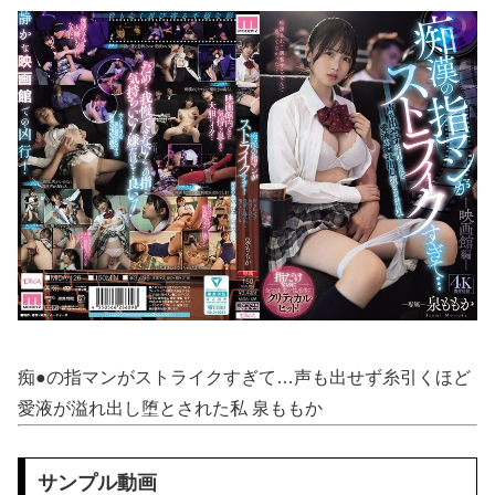
ロシアがウクライナ首都に大規模攻撃、トランプ氏とゼレンスキー氏の和平交渉前に
【動画】 走る車に石を投げまくる男が警察に捕まりボコボコにされる
【動画】 じゅぼぼぼ！え！これが芸能人のフ●ラだ、綺麗な顔とお口でこんなことしているだ 笑
【画像】 JKさん、日本最大級の”水かけ祭り”フェスでおっ〇ぱい丸見え！大量ぶっかけハプニングｗｗｗ
【画像】 釘崎野薔薇がチクニーで気持ちよくなってるエ□画像
【二次エ□】 機械姦・機械プレイH画像まとめ
【エ□漫画】 バ先で一目惚れしたダウナー女店長のエ●チなサービスで給料0円…！弱点チクビ責めでイカせまくってわからせる…！
【ネオポルテ】 実写配信中に金〇が映る大事故が発生!?
痴●の指マンがストライクすぎて…声も出せず糸引くほど
愛液が溢れ出し堕とされた私 泉ももか
【朗報】 爆胸の気象予報士さん、NHKから解き放たれる
【悲報】 昭和、やばすぎる 昔は良かったって何だよ
サンプル動画