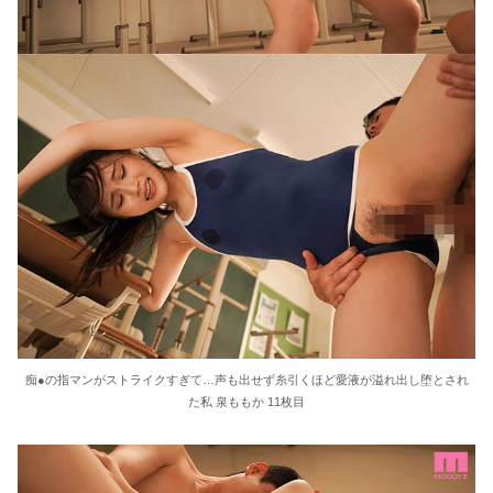
痴●の指マンがストライクすぎて…声も出せず糸引くほど愛液が溢れ出し堕とされ
た私 泉ももか 11枚目