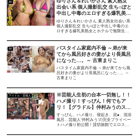
ゆりさん＆れいかさん 素人熟女
4K
人娘のカレン嬢。Hカップ巨乳で性格良し
出会い系 個人撮影乱交 生ち○ぽと
感度良し中出しだってOKの人気泡姫にな
中出し中毒のエロすぎる爆乳美熟
ります。最低10発は射精を楽しんで下さ
い。～ASK / 150min （入浴料）～。
女とホテルで無限生ハメ中出し乱
ゆりさん＆れいかさん 素人熟女出会い系
交5P
個人撮影乱交 生ち○ぽと中出し中毒のエ
ロすぎる爆乳美熟女とホテルで無限生ハ
メ中出し乱交5P
バスタイム家庭内不倫 ～弟が来
4K
てから風呂好きの妻がより長風呂
になった…。～ 古東まりこ
バスタイム家庭内不倫 ～弟が来てから風
呂好きの妻がより長風呂になった…。～
古東まりこ
※芸能人生初の台本一切無し！！
アイドル・芸能人
ハメ撮り！すっぴん！何でもア
リ！【グラドル】仲村みうのスケ
ベ本性剥き出しSEX！！ ガチで
すっぴん、ハメ撮り、寝起き、泥●、混浴
二人きりの温泉旅行でヤリまくっ
風呂…芸能人’仲村みう’の完全プライベー
トハメ撮り初公開！貸切旅館でエロス剥
た生々しすぎる超レアなエロス
き出し甘々イチャラブから本気絶頂FUCK
200％動画
まで全てを曝け出す！こんなに生々しく