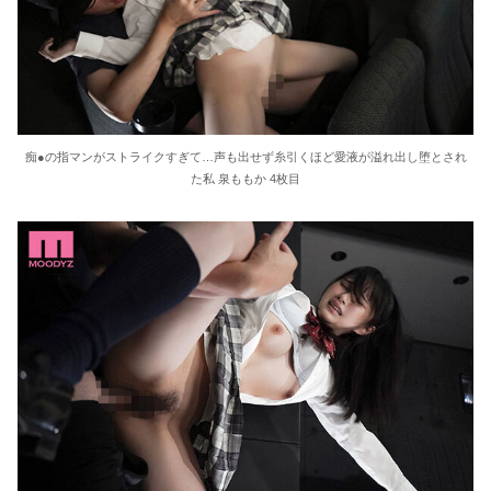
痴●の指マンがストライクすぎて…声も出せず糸引くほど愛液が溢れ出し堕とされ
た私 泉ももか 4枚目