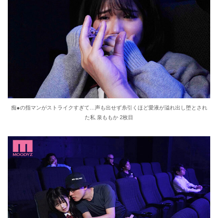
36歳の彼女と結婚したいのに、家族が猛反対。家族から信じられない言葉が飛び出した… 他
クーラーボックス積んで出発→途中で買い足し…50代公務員の“ドライブ”が地獄すぎた 他
【画像】長濱ねる(27歳)の乳がヤバイと話題にｗｗｗｗ1700万バズｗｗｗｗｗｗｗｗｗｗ 他
【画像】人気Vチューバーさん、とんでもない姿を披露ｗｗｗｗｗｗｗｗｗｗ 他
痴●の指マンがストライクすぎて…声も出せず糸引くほど愛液が溢れ出し堕とされ
【悲報】2050年の日本、独身ボッチ祭りが現実になるとかｗｗｗｗ 他
た私 泉ももか 2枚目
Powered by livedoor 相互RSS