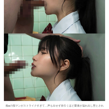
痴●の指マンがストライクすぎて…声も出せず糸引くほど愛液が溢れ出し堕とされ