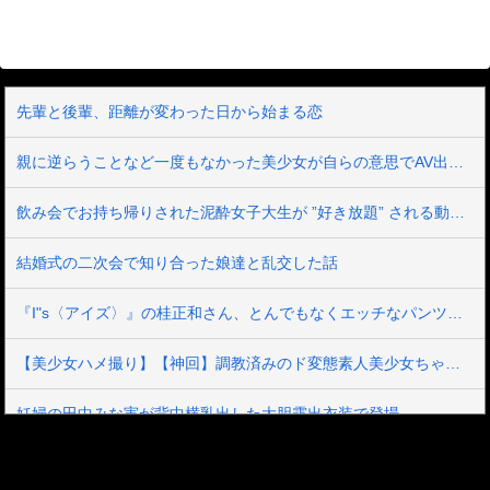
先輩と後輩、距離が変わった日から始まる恋
親に逆らうことなど一度もなかった美少女が自らの意思でAV出演 箱入りお嬢様の中に21年間、封印されていたいびつな性的妄想が爆発 憧れ続けた被虐プレイに涙目で歓喜のマゾアクメ 真宮しおり
飲み会でお持ち帰りされた泥酔女子大生が ”好き放題” される動画。ほぼレ●プだろこれ…
結婚式の二次会で知り合った娘達と乱交した話
『I"s〈アイズ〉』の桂正和さん、とんでもなくエッチなパンツを描く。これもう芸術だろ
【美少女ハメ撮り】【神回】調教済みのド変態素人美少女ちゃんがホテルで小太りのご主人様にアナルSEXをハメ撮りされてアへ顔晒しちゃう♡
妊婦の田中みな実が背中横乳出した大胆露出衣装で登場
混浴露天風呂の女性客見て甥っ子がフル勃起してしまう事案が発生 part4