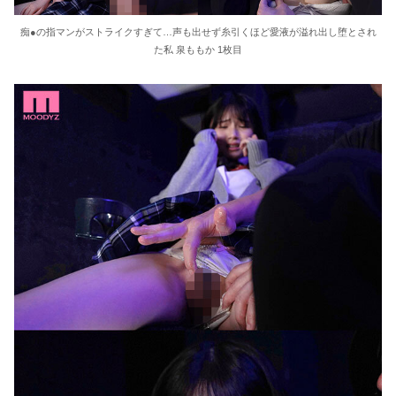
東大教授「今は織田信長は天才ではなく凡人だったという説が強いがそれは違うと思う」
痴●の指マンがストライクすぎて…声も出せず糸引くほど愛液が溢れ出し堕とされ
た私 泉ももか 1枚目
激しく揺れる小さな胸が愛おしくてたまらない
【ＳＭ・調教】出会い系でエッチした最高のドＭ女
日本政府の突然のビザ厳格化に中国人から批判殺到。「もう鎖国しろ」「あきれてモノ言えない」
松居一代 画像36枚【ヌード】
素人ＡＶ面接 ~ロリ娘にセクシーランジェリーを着せて生中ハメ~
まんチラの誘惑 ~ダチの母ちゃんと~
アラサー喪女の暴走オーガズム
月刊 古瀬玲
激しめイラマが好き！