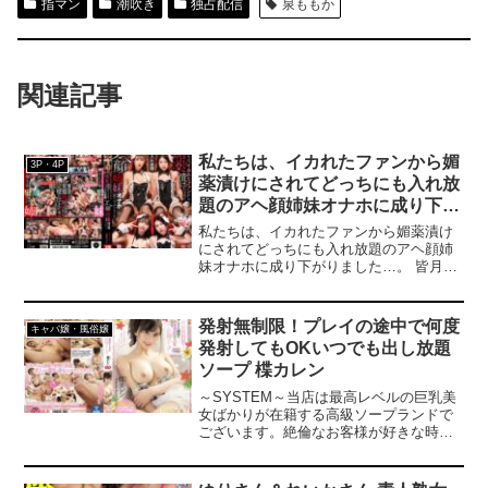
指マン
潮吹き
独占配信
泉ももか
関連記事
私たちは、イカれたファンから媚
3P・4P
薬漬けにされてどっちにも入れ放
題のアヘ顔姉妹オナホに成り下が
りました…。 皆月ひかる/小野坂
私たちは、イカれたファンから媚薬漬け
ゆいか
にされてどっちにも入れ放題のアヘ顔姉
妹オナホに成り下がりました…。 皆月ひ
かる/小野坂ゆいか
発射無制限！プレイの途中で何度
キャバ嬢・風俗嬢
発射してもOKいつでも出し放題
ソープ 楪カレン
～SYSTEM～当店は最高レベルの巨乳美
女ばかりが在籍する高級ソープランドで
ございます。絶倫なお客様が好きな時に
思う存分好きなだけ射精して頂ける様に
途中で射精してもプレイは続行させて頂
きます。お客様が今回指名されたのは島