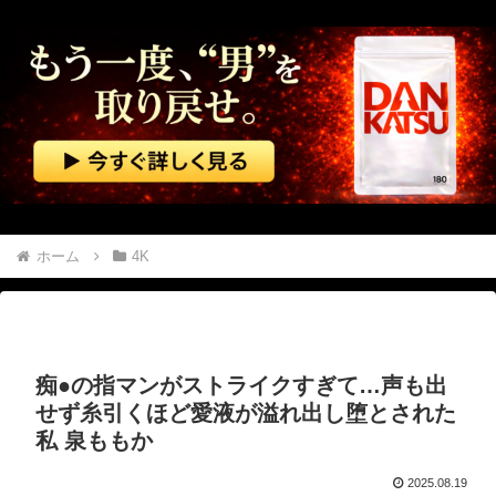
旦那のとこのパート事務員(美人)に呼び止められた。すると「あんな物(昼食)を旦那さんに食べさせるなんて信じられない！」と言い出し...
電気代1時間16円で全身冷却!? 全身を冷やす“人間用冷蔵庫”『ど冷えもんBOX』→工事現場やゴルフ場で導入続々と話題
【画像】 Netflix版『リボンの騎士』、とんでもない事になるｗｗｗｗｗ
【株式投資】 韓国で「真夏の世の夢」崩壊、若者中心に多くの人が「人生オワタ」―中国メディア
広末涼子が活動再開 病名公表を決意させた、次男からの言葉明かす
ホーム
4K
【金利上昇】 年24万円負担増 30代住宅ローンで、内閣府試算
【マジで閲覧注意】 彼女がずっとエアコンを見上げていた。どうしたの？つけた方がいい？ → その時はまだ、本当の理由を知りませんでした…
痴●の指マンがストライクすぎて…声も出
美人JDが彼氏のオ○ニー用に送った動画、勝手に晒されて学校中の”共有オカズ” にされる
せず糸引くほど愛液が溢れ出し堕とされた
私 泉ももか
【動画】 パキスタンの山の麓で撮影された鉄砲水が地獄すぎる。
2025.08.19