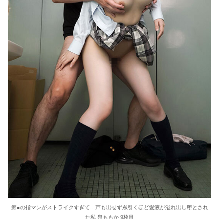
痴●の指マンがストライクすぎて…声も出せず糸引くほど愛液が溢れ出し堕とされ
た私 泉ももか 9枚目