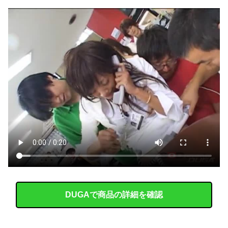
【衝撃】 「かわいい虫」ランキング、ついに発表される
森香澄、新作下着の着用ショットｗｗ ただただスケベな目でしか見れんだろ！！
F1ハンガリーGPのアストンマーチンの改善にパパストロール興奮「工場の男子＆女子の努力のおかげ」
【画像】 小倉ゆうか(27)さん、7年ぶり『FRIDAY』表紙で神ボディ大解放
韓国人「大韓航空の熊本地震飲料水支援に対する日本人の反応をご覧ください・・・」→「」
【画像】 あまりにも完璧過ぎるお姉ちゃんが見つかってしまうｗｗｗｗｗ
【巨乳画像】 大躍進中の桃月なしこ、水着グラビアがパーフェクトボディすぎるｗｗｗｗｗｗｗ
巨人・高梨雄平、お泊まり不倫愛
DUGAで商品の詳細を確認
【悲報】 ワイ「ラーメン一袋だけじゃ足らんわ！二袋作ったろ！」→結果ｗｗｗ
海外「日本の住宅街にこんなレ●プ魔が潜んでるとかマジかよ…さすがHENTAIの国…」