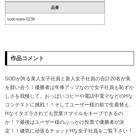
品番
移民ベトナム女達の宅飲み、レベチｗｗｗｗｗｗｗｗｗｗｗｗｗｗｗｗｗｗｗｗｗｗｗｗ
sodcreate-0238
【画像】 コスプレイヤーまんさん、とんでもなくエ●チな撮影方法を思いつくｗｗｗｗｗｗｗ
【最新画像】 田中みな実(39)の乳房、めちゃくちゃデカくなってるやんけ！
お尻です！女性のお尻をじっくりしっかりご覧下さいｗｗｗ
作品コメント
「高市早苗はどんだけ自己顕示欲が強いんだ」と左派が『高木美帆氏に送られた包丁セット』に激怒、「こんな首相は見たことがない」と言い張るも……
SODが誇る美人女子社員と新人女子社員の合計20名が美
【愕然】 パチ屋で負けてる女に「1万でどやw」と言い続けたらｗｗｗｗ
を競い合う！優勝者は年俸アップなので女子社員も恥ずか
しさを我慢して、おっぱいコピーや電話中電マなどのHな
【画像】 パンツの線が透けまくってるOLの尻が工ロすぎるｗｗｗｗｗｗｗｗｗ
コンテストに挑戦！！そしてユーザー様の前で生着替え、
赤ちゃんがハンモックで寝ていた。淡々と静かに作業中 → 無心な労働者の顔はこちらです…
Hなイタズラされても営業スマイルをキープできるの
か！？最後はユーザー様のぶっかけ投票で優勝者が決
【画像】 JC「妊娠しちゃったぁ…あたしまだJCだよー(パシャー」
定！！健気に頑張るチョットHな女子社員をご覧下さい！