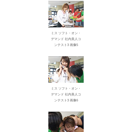
東大教授「今は織田信長は天才ではなく凡人だったという説が強いがそれは違うと思う」
激しく揺れる小さな胸が愛おしくてたまらない
ミス ソフト・オン・
【ＳＭ・調教】出会い系でエッチした最高のドＭ女
デマンド 社内美人コ
ンテスト3 画像5
日本政府の突然のビザ厳格化に中国人から批判殺到。「もう鎖国しろ」「あきれてモノ言えない」
松居一代 画像36枚【ヌード】
素人ＡＶ面接 ~ロリ娘にセクシーランジェリーを着せて生中ハメ~
ミス ソフト・オン・
まんチラの誘惑 ~ダチの母ちゃんと~
デマンド 社内美人コ
ンテスト3 画像6
アラサー喪女の暴走オーガズム
月刊 古瀬玲
激しめイラマが好き！