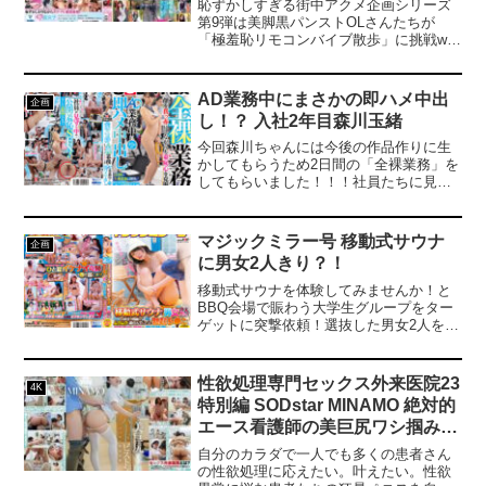
黒パンスト美脚ガクブル震わせイ
恥ずかしすぎる街中アクメ企画シリーズ
キまくってしまうOLたち！人生
第9弾は美脚黒パンストOLさんたちが
「極羞恥リモコンバイブ散歩」に挑戦wお
初の羞恥プレイでまさかのエロス
金欲しさにリモバイを装着して街中を大
イッチオン！車移動中も大胆カー
胆闊歩！アーケード、街中、我慢しきれ
オナニー！最後はホテルで心行く
ず、たくさんの人に見守られながらスー
AD業務中にまさかの即ハメ中出
企画
まで生セックス！
ツ姿美脚ピクピク震えて「あんっイク
し！？ 入社2年目森川玉緒
ぅ」ww恥ずかしがりながらも色々な場所
で絶頂！究極の羞恥プレイがここに！
今回森川ちゃんには今後の作品作りに生
かしてもらうため2日間の「全裸業務」を
してもらいました！！！社員たちに見ら
れて恥ずかしながらもSOD女子社員とし
て成長するために頑張りました！電話対
応中にも、ロケ準備中にも、そしてロケ
マジックミラー号 移動式サウナ
企画
当日も…！？
に男女2人きり？！
移動式サウナを体験してみませんか！と
BBQ会場で賑わう大学生グループをター
ゲットに突撃依頼！選抜した男女2人を特
別ご招待！男女2人きりの距離感バチバチ
の密室サウナ内、きわどい専用着、止ま
らないガン勃ち勃起でお互い暴走モード
性欲処理専門セックス外来医院23
4K
確定？！
特別編 SODstar MINAMO 絶対的
エース看護師の美巨尻ワシ掴み、
ハードピストンぶつかり性交治療
自分のカラダで一人でも多くの患者さん
の性欲処理に応えたい。叶えたい。性欲