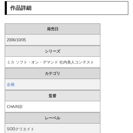
作品詳細
中国の「レアアース武器化」が裏目に、世界で重レアアース供給網の構築が加速－米メディア [8/6]
【動画】 移民ベトナム女達の宅飲み、レベチｗｗｗｗｗｗｗｗｗｗｗｗｗｗｗｗｗｗｗｗｗｗｗｗ
発売日
【エ□漫画】 「とろぷっち」とかいうエ□漫画家ｗｗｗ
2006/10/05
【衝撃】 韓国人「170cmの日本人、40cmデカい相手を踊らせてる」
シリーズ
ミス ソフト・オン・デマンド 社内美人コンテスト
【悲報】 ドスケベまんさん、半裸で街を徘徊ｗｗｗｗ
カテゴリ
【画像】 超絶美女(32歳・子持ち)の人妻ボディｗ
企画
日経平均2013「1万円です」日経平均2026「6万円です」←これは年収爆上がりしたんやろなぁ…
監督
俺「ゲーム機どこ？」親「ちょっと借りたよ」→どうぶつの森を開いた瞬間、村が大変なことになっていて…
CHAIN宗
女の子「オラぁ、孕め！」男「アン♡ ビュル」⇒ とんでもない逆レ●プ動画がこちら
レーベル
SODクリエイト
辺野古の防犯カメラ画像を見た玉城デニー、「うまい言い訳が思いつかなかったからそれかよ」と有権者を呆れさせるコメントを……