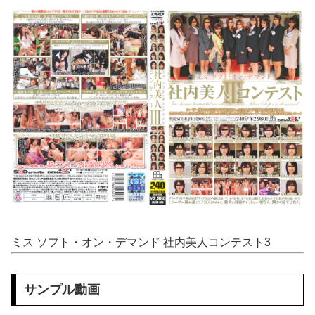
【閲覧注意】 メキシコの街中で生配信した結果…麻薬カルテルがやって来て、たった3秒で…（動画あり）
おねショタ？エ□ガキに孕まされる両儀式♥️????♥️????♥️
【朗報】 マツダ、新型CX-5が売れて黒字転換！！
【画像】 JKさん、日本最大級の”水かけ祭り”フェスでおっ〇ぱい丸見え！大量ぶっかけハプニングｗｗｗ
移民ベトナム女達の宅飲み、レベチｗｗｗｗｗｗｗｗｗｗｗｗｗｗｗｗｗｗｗｗｗｗｗｗ
【動画】 清楚な看護師さんがヤリ●ンだった！そーっとチ●ポ握りニギニギ？！マジか！そんなぁぁ笑
【悲報】 有吉、一般人に「ド正論」を叩きつけて炎上ｗｗｗｗｗｗｗｗ
【鬼滅の刃】 色欲の鬼に対抗するためにエ□特訓を受ける胡蝶しのぶ…！クールなしのぶが快楽に抗えず翻弄されちゃう…
ミス ソフト・オン・デマンド 社内美人コンテスト3
【極旨牛鉄板】 吉野家のステーキ定食1500円、ガチで美味そうｗｗｗ
サンプル動画
エ□漫画『でっかいちん●んに負ける鬼強性欲おばさん』をrawやhitomiを使わずに無料で読む方法│田貸魔