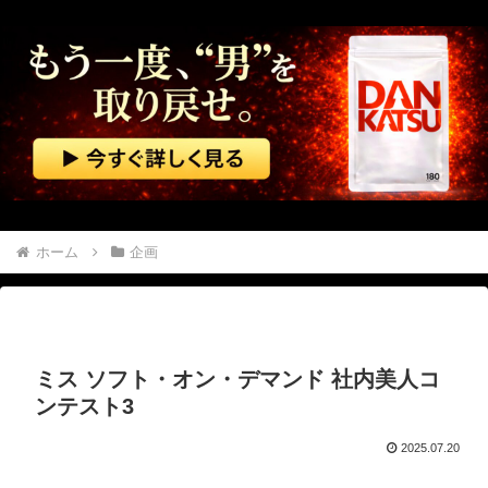
【復讐】 「あんた老け顔だから○○の代わりにエ●チなゲーム買ってきてあげてよ」と言われて弟の代わりにア○ルトゲームを買わされた
【ガンダム】 1年戦争の連邦軍の開発力→ガンダム、ガンキャノン、ガンタンク、ジム、ボール
韓国警察、大韓サッカー協会を家宅捜索 代表監督選考巡り
映画「ちいかわ 人魚の島のひみつ」公開14日間で興行収入50億円突破 最終興収102.8億円の「シン・エヴァ」に並ぶペース
韓国人インフルエンサー(49)、日本で次々と車に衝突 計7台巻き込み 八王子
ホーム
企画
【動画】 両方馬鹿（笑）ミニストップでトラックと衝突したドラレコが（ノ∇`）
【マレーシア】 交通トラブルで激高、危険運転の末に側溝へ転落 車は大破、男に重い法的責任も
ミス ソフト・オン・デマンド 社内美人コ
【動画】 本物の銃の『弾道』がよく分かる動画まとめがコチラｗｗｗ！！
ンテスト3
赤ちゃんがハンモックで寝ていた。淡々と静かに作業中 → 無心な労働者の顔はこちらです…
2025.07.20