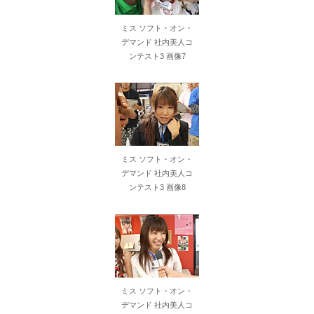
ミス ソフト・オン・
36歳の彼女と結婚したいのに、家族が猛反対。家族から信じられない言葉が飛び出した… 他
デマンド 社内美人コ
ンテスト3 画像7
クーラーボックス積んで出発→途中で買い足し…50代公務員の“ドライブ”が地獄すぎた 他
【画像】長濱ねる(27歳)の乳がヤバイと話題にｗｗｗｗ1700万バズｗｗｗｗｗｗｗｗｗｗ 他
【画像】人気Vチューバーさん、とんでもない姿を披露ｗｗｗｗｗｗｗｗｗｗ 他
【悲報】2050年の日本、独身ボッチ祭りが現実になるとかｗｗｗｗ 他
ミス ソフト・オン・
デマンド 社内美人コ
Powered by livedoor 相互RSS
ンテスト3 画像8
ミス ソフト・オン・
デマンド 社内美人コ