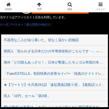
HOME
TOP
検索
メニュー
当サイトはアフィリエイト広告を利用しています。
チン圧ブースター！蘇る驚異の持続力！
不器用な二人が辿り着いた、切なく温かい恋物語
韓国人「知られざる日本だけの半導体技術がこちらです‥」→「サムスンがなければiPhoneが作れないと信じていたのに‥」
海外「どの国もあっさり！」日本が撃退したモンゴル帝国の本当の恐ろしさに海外が大騒ぎ
「Fate/EXTELLA」初回特典の赤青セイバー「純真のナイトドレス」デザイン＆スクショ公開！二人ともお美しい…！
★【ワートリ】今月第261話「遠征選抜試験Ⅱ④」【最新話コメント用】
同人「10円」セール「第3弾」
甥(小学生)と義兄は 「カブトムシとりに行くから明日早起きだな！」 と二人でウキウキしていた。