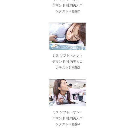
【悲報】ニューバランスはダサい！onは時代遅れ！サロモンを買え！って言われたから買ったんやが
デマンド 社内美人コ
ンテスト3 画像2
【衝撃】川口被告(19)に無期懲役 江別大学生殺人事件、19歳で取り返しのつかない代償を背負うことに
【AIリマスター】レズ本物美人姉妹ファイト
【AIリマスター】ボクらのダッチワイフ先生 風間ゆみ
ミス ソフト・オン・
【AIリマスター】美熟女筆おろし学院 友田真希
デマンド 社内美人コ
ンテスト3 画像3
日本から刺青への偏見を消し去りたいんやけど
求人誌「アットホームな職場です！！」 実際はどうなの？
絵恋空 画像455枚【ヌード】
ミス ソフト・オン・
職場の人妻と不倫をして、ついに、、、
デマンド 社内美人コ
ンテスト3 画像4
近藤あさみ 大人になると衣装も下着になり露出度も高くなるのでいいですよね～！