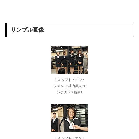
【画像】 温泉で女の体に張り付くバスタオルがエチエチｗｗｗｗｗ
【神乳】 脱いだら凄いボーイッシュ女子、ボーイッシュがどうでも良くなる ”お○ぱい” がこちらｗｗｗｗｗ
サンプル画像
同僚の美人に土下座して必死に頼んだらこうなるｗｗｗ
【悲報】 味噌ラーメンで行列、出来ない
【AIリマスター】超勃起 睾丸マッサージ姫 2 坂下麻衣
【悲報】 味噌ラーメンで行列、出来ない
ミス ソフト・オン・
デマンド 社内美人コ
Switch『カルドセプト ザ ファースト』1,858 本
ンテスト3 画像1
【AIリマスター】レズ奴●5 溺れゆく女教師
友達「お前の彼女ブッサイク過ぎやろｗｗ」ワイ「だよなｗｗｗさっさと別れたいわｗｗｗ」
【速報】ドル円、大惨事が巻き起こってしまうwww
ミス ソフト・オン・