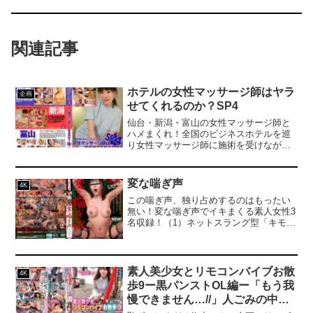
関連記事
ホテルの女性マッサージ師はヤラ
企画
せてくれるのか？SP4
仙台・新潟・富山の女性マッサージ師と
ハメまくれ！全国のビジネスホテルを巡
り女性マッサージ師に施術を受けながら
口説いてSEXできるか！？ビジネスホテ
ルの部屋の料金表を手にマッサージ師を
お願いする。出張の寂しさを癒してくれ
変な喘ぎ声
4K
るなどエッチな妄想が膨らんでしまう。
この喘ぎ声、独り占めするのはもったい
仙台・富山・新潟編、駅前のビジネスホ
無い！変な喘ぎ声でイキまくる素人女性3
テルを宿泊して総勢6人のマッサージ師を
名収録！（1）ネットスラング型「キモテ
口説いてヤレたのか！？
ィであります、マン様に精子殿を出して
くだされぇ～」（2）野生動物型「オ゛ッ
オ゛ッ、オーン、ふごっ！ふごっ！」
（3）元ヤンキー煽り型「ポコチン勃たせ
素人美少女とリモコンバイブお散
4K
ろ！オラ、オラ、中に出せ！クソイクー
歩9ー黒パンストOL編ー「もう我
ッ！」
慢できません…//」人ごみの中、