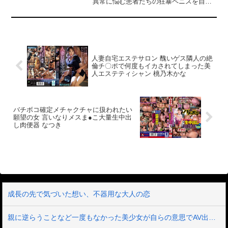
異常に悩む患者たちの狂暴ペニスを自分
の美巨尻で受け止めるミナモ看護師の姿
がそこにはあった…。＃立バック＃性交
治療＃デカ尻＃美尻＃SODスター＃
SENZ＃ソフトオンデマンド
人妻自宅エステサロン 醜いゲス隣人の絶
倫チ〇ポで何度もイカされてしまった美
人エステティシャン 桃乃木かな
バチボコ確定メチャクチャに扱われたい
願望の女 言いなりメスま●こ大量生中出
し肉便器 なつき
成長の先で気づいた想い、不器用な大人の恋
親に逆らうことなど一度もなかった美少女が自らの意思でAV出演 箱入りお嬢様の中に21年間、封印されていたいびつな性的妄想が爆発 憧れ続けた被虐プレイに涙目で歓喜のマゾアクメ 真宮しおり