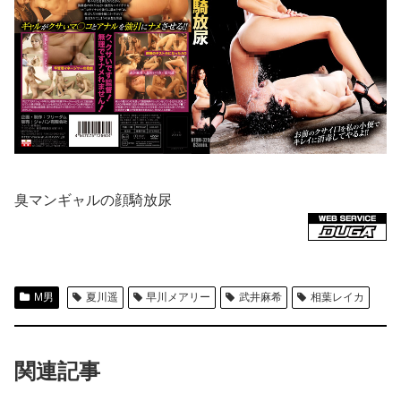
臭マンギャルの顔騎放尿
M男
夏川遥
早川メアリー
武井麻希
相葉レイカ
関連記事