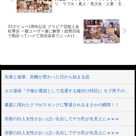
ったり、スマホを見たりしていて、片手
リ・ラブホ・素人・美少女・人妻・主
間にいじめられているのを感じ、屈辱と
婦・ハメ撮り・爆乳・巨乳・美乳・巨
興奮が半端なかったです。あまりのSさに
尻・顔射・潮吹き・清楚
興奮が限界に達して射精を懇願したとこ
ろ、臭い足裏を顔に押し付けられた状態
でオナニーすることを許可していただき
S1デビュー1周年記念 グラビア芸能人金
ました。前日オナニーしたばかりでした
松季歩 一般ユーザー遂に解禁！総勢20名
が、無様に大量に出してしまいました。
で痴女ってハメて混浴温泉でぶっかけま
その辺にいるギャル様に話しかけ、その
くった1泊2日のファン感謝祭
ままホテルに直行してやられた臨場感が
あります。やはりギャル様は最高です。
先輩と後輩、距離が変わった日から始まる恋
エロ漫画『子種が通貨として流通する種付け特区に モブ男子の俺が引っ越した結果』をrawやhitomiを使わずに無料で読む方法│フリテン堂
裏庭に現れたクマがスカンクに撃退されるまさかの瞬間！！
赤髪の白人女性がおっぱい丸出しでデカ乳が丸見えにｗｗｗ
赤髪の白人女性がおっぱい丸出しでデカ乳が丸見えにｗｗｗ