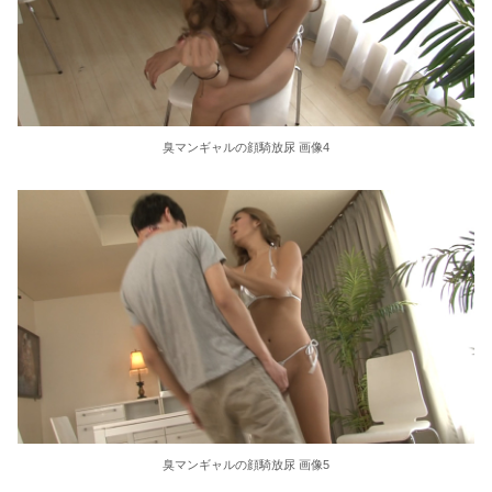
東大教授「今は織田信長は天才ではなく凡人だったという説が強いがそれは違うと思う」
激しく揺れる小さな胸が愛おしくてたまらない
【ＳＭ・調教】出会い系でエッチした最高のドＭ女
臭マンギャルの顔騎放尿 画像4
日本政府の突然のビザ厳格化に中国人から批判殺到。「もう鎖国しろ」「あきれてモノ言えない」
松居一代 画像36枚【ヌード】
素人ＡＶ面接 ~ロリ娘にセクシーランジェリーを着せて生中ハメ~
まんチラの誘惑 ~ダチの母ちゃんと~
アラサー喪女の暴走オーガズム
月刊 古瀬玲
臭マンギャルの顔騎放尿 画像5
激しめイラマが好き！