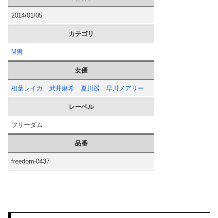
鍵失くした男「45分だけ部屋に入れろ！何もしないから！」→女子大生「無理です（警察呼びます）」→男「熱中症になれってか！使えないな！」完全に...
2014/01/05
カテゴリ
【悲報】 財務省「レジ都合で消費税を0％にできません！」 → X民「指定ゴミ袋を買ってレシート見たら消費税はゼロになるんだけど？」ｗｗｗｗｗｗ...
M男
【動画】 力士さん、ボクサーをボコってしまう
女優
【画像】 「レ●プ描写」がある少女漫画
相葉レイカ
武井麻希
夏川遥
早川メアリー
韓国が独自開発したと自慢する甘いトマト、実はそこら辺のトマトに砂糖水を注入していただけなのが判明して大問題にw
レーベル
フリーダム
【画像】 パンツの線が透けまくってるOLの尻が工ロすぎるｗｗｗｗｗｗｗｗｗ
品番
【画像】 セクシー女優・白石茉莉奈、ムッチムチボディのマ○毛がHすぎる
freedom-0437
【動画】 自動ドアの仕組みを理解した富山のツバメが賢い。
【試合実況】 [2026/8/7]DeNAベイスターズ対広島カープ 18:00〜
【は？】 停車中、車にぶつけられた私「警察呼ぶ」相手のおばさん「今時間ないんだけど！警察何分で来るの！？早くしろ！怒」私「はぁ？」そこへ警...