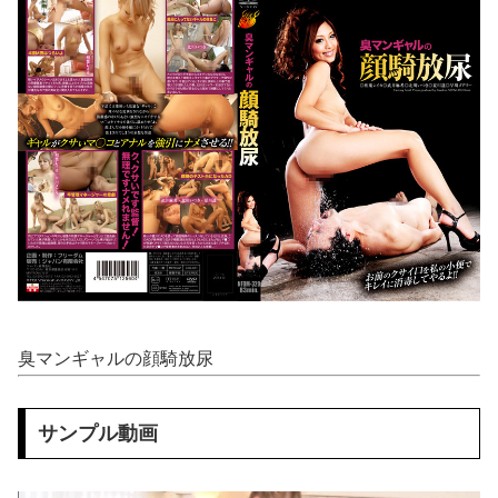
【マレーシア】 交通トラブルで激高、危険運転の末に側溝へ転落 車は大破、男に重い法的責任も
【動画】 本物の銃の『弾道』がよく分かる動画まとめがコチラｗｗｗ！！
フランス人「欲張りすぎだ」中村敬斗、ランス残留の可能性を会長が示唆！移籍金が交渉の壁に..現地サポの本音がこれ！【海外の反応】
【日向坂46】 これは贅沢... バチバチにキメるモデルメンバーこちら
森香澄、新作下着の着用ショットｗｗ ただただスケベな目でしか見れんだろ！！
ストーカーに狙われた女子高生が悲惨…絶対に避けられない中出しレ●プGIF画像
【二次】 OL画像、スーツ姿が最高すぎるまとめｗ
臭マンギャルの顔騎放尿
おねショタ？エ□ガキに孕まされる両儀式♥️????♥️????♥️
【動画】 清楚な看護師さんがヤリ●ンだった！そーっとチ●ポ握りニギニギ？！マジか！そんなぁぁ笑
サンプル動画
【鬼滅の刃】 色欲の鬼に対抗するためにエ□特訓を受ける胡蝶しのぶ…！クールなしのぶが快楽に抗えず翻弄されちゃう…