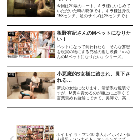
ですでにむれむれ熟成済み。ニーハイソ
ットアウトするが如く容赦なく美脚を衰
今回は20歳のニート、キラ様にいじめて
ックスには毛玉がついていて、その毛玉
退させているに違いなく確実に蒸れを誘
いただいた時の映像です。キラ様は身長
をM男に食べさせるシーンも。最後はM男
う訳です。それは、とてつもなく噴き出
158センチ、足のサイズは25センチです。
が朕様から買い取ったニーハイブーツ
し続ける足裏からの汗を徹底して決して
かなりのヘビースモーカーで、多い日は5
に、もっといい匂いがするように...と聖
外部に漏らす事を阻止するのです。そう
箱も吸うそうです。家にいる間はほぼ喫
水を流し込み、朕様の更に濃い匂いを染
なれば自ずとパンストは悲鳴を上げるか
煙しているようで、確かにすごくタバコ
板野有紀さんのMペットになりた
み込ませます。このニーハイブーツを持
M男
如しその吸いきれぬほど溢れ続ける女の
臭かったです。車の中でスマホをいじっ
ち帰ったM男は、朕様の匂いを嗅いだだ
い！
足汗と共に長時間窮屈な中に共存しなけ
ていたところを声掛けしました。金髪で
けでイってしまうような間違った性癖に
ればならない。もう少しで黒光りするロ
すごく態度が悪く怖かったですが、セフ
ペットになって飼われたら…そんな妄想
開眼してしまうことでしょう...。【プレ
ングブーツから溢れんばかりと思える女
レさんとの待ち合わせまで時間があると
を現実の物にする究極の癒し映像「○○さ
イ内容】人間ソファ／乳首責め／ブーツ
の蒸れきった臭い足のニオイ。そして女
いうことでそれまでいじめていただくこ
んのMペットになりたい」シリーズ。今
で踏みつけ／ブーツ靴底舐め／唾責め／
の子が自ら履いているロングブーツを脱
とになりました。あまり時間がない中で
回はびっくりするような美少女・板野有
おっぱい呼吸管理／顔面騎乗／ブーツ脱
ぐや否やそのブーツで蒸れた女の足のニ
の撮影となったため、動画が短めになっ
紀ちゃんの登場です。少女の中のS性が花
ぎたてニーハイ匂い責め／素足匂い責め
オイが猛烈にツゥーーン、、と臭い、刺
てしまい、申し訳ございません。予想し
開く瞬間がまさに見もの。遠慮なく厳し
小悪魔的S女様に踏まれ、見下さ
／匂い嗅がせ手コキ／電動オナホ責め／
激し、漂うのである。その後、女の子達
M男
ていた通り、キラ様は冷酷な性格で、初
いしつけと、添い寝までして可愛がり尽
ブーツに聖水して飲ませる。※本編目元
が履いていたブーツをすべて買い取り撮
れる…
対面のM男の人権を無視し、まるでゴミ
くすMペットへの愛情。ペニスしごき、
のみ顔出し。※出演者同意の上で撮影。
影後の深夜、そっとニオイを嗅いでみ
扱いをしてきます。床に横たわって全裸
アナル折○、寸止め、顔騎奉仕などソフト
新規の女性になります。清楚系な服装で
た…。
でオナニーするように命じられ、その間
SMのプレイ・ラインナップが他では決し
すが、M男を責めるのが極上に上手くて
激臭のスニーカーを嗅がされ、臭い足裏
てみられない「可愛がり」のコンセプト
言葉責めも自然にできて、美脚で、高身
で顔や体を踏みにじられてしまいます。
の中で展開されます。ファンは必見！
長で、美女で、たまらない逸材でありま
機嫌が悪かったようで、時折前触れもな
した…。内容は、乳首責め、踏みつけ、
く腹を踏まれたり、スリッパで叩かれる
言葉責め、手コキ、見下し、金蹴り、オ
のは恐怖でしかありません。何か部活を
ナ見、セルフ射精、になります。高身長
されていたのかは分かりませんが、足の
でスレンダーで小悪魔的な女性が好み、
力が異常に強く、土下座した背中に足ビ
という方におすすめの作品になります。
ンタを何発も叩き込まれ、腫れてしまい
ホイホイ ラ・マン10 素人ホイホイZ・個
ました。いじめの最中、ずっと煙草を吸
人撮影・ワンナイト・マッチングアプ