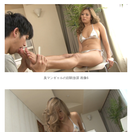
36歳の彼女と結婚したいのに、家族が猛反対。家族から信じられない言葉が飛び出した… 他
クーラーボックス積んで出発→途中で買い足し…50代公務員の“ドライブ”が地獄すぎた 他
【画像】長濱ねる(27歳)の乳がヤバイと話題にｗｗｗｗ1700万バズｗｗｗｗｗｗｗｗｗｗ 他
【画像】人気Vチューバーさん、とんでもない姿を披露ｗｗｗｗｗｗｗｗｗｗ 他
【悲報】2050年の日本、独身ボッチ祭りが現実になるとかｗｗｗｗ 他
Powered by livedoor 相互RSS
臭マンギャルの顔騎放尿 画像6