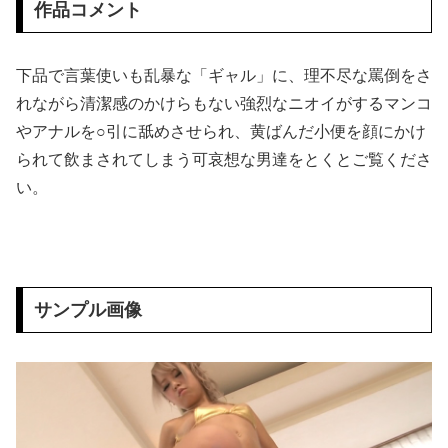
作品コメント
【衝撃】 大阪府警、ミナミの“ベトナムビル”を家宅捜索した結果・・・・・・
下品で言葉使いも乱暴な「ギャル」に、理不尽な罵倒をさ
【画像あり】 中学生くらいに見える女の子がうなぎを食べてるけど、お○ぱいにしか目が行かない
れながら清潔感のかけらもない強烈なニオイがするマンコ
やアナルを○引に舐めさせられ、黄ばんだ小便を顔にかけ
【画像】 あまりにも完璧過ぎるお姉ちゃんが見つかってしまうｗｗｗｗｗ
られて飲まされてしまう可哀想な男達をとくとご覧くださ
【巨乳画像】 大躍進中の桃月なしこ、水着グラビアがパーフェクトボディすぎるｗｗｗｗｗｗｗ
い。
海外「日本の住宅街にこんなレ●プ魔が潜んでるとかマジかよ…さすがHENTAIの国…」
中国の「レアアース武器化」が裏目に、世界で重レアアース供給網の構築が加速－米メディア [8/6]
サンプル画像
【動画】 移民ベトナム女達の宅飲み、レベチｗｗｗｗｗｗｗｗｗｗｗｗｗｗｗｗｗｗｗｗｗｗｗｗ
【悲報】 ドスケベまんさん、半裸で街を徘徊ｗｗｗｗ
女の子「オラぁ、孕め！」男「アン♡ ビュル」⇒ とんでもない逆レ●プ動画がこちら