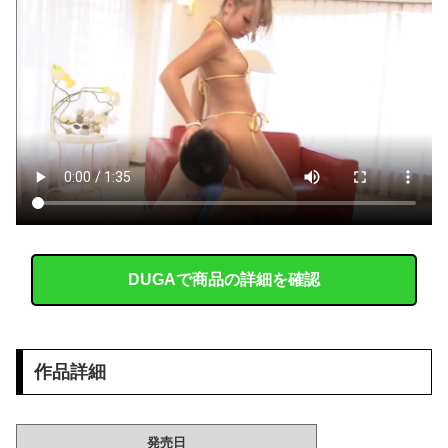
職場の人妻と不倫をして、ついに、、、
このパソコン買おうか迷ってるから背中を刺してくれｗｗｗ
移民ベトナム女達の宅飲み、レベチｗｗｗｗｗｗｗｗｗｗｗｗｗｗｗｗｗｗｗｗｗｗｗｗ
【極旨牛鉄板】 吉野家のステーキ定食1500円、ガチで美味そうｗｗｗ
今iPhone 17 Pro Max買うってあり？
海外「あるある！」日本を旅行した外国人が患う新たな症状「日本語PTSD」に海外が大騒ぎ
DUGAで商品の詳細を確認
【画像】 北海道警さん エ□垢をどんどん発掘してくれる
【画像】 この佳子さまのボディライン、流石にエチエチすぎやろ！
作品詳細
【閲覧注意】 大阪で警察官に射殺された ”刃物男” の無修正動画が海外で話題に「日本の光景とは思えない」
【画像】 日本のライオンさん、溶けるｗｗｗｗｗｗｗｗｗｗｗｗｗ
発売日