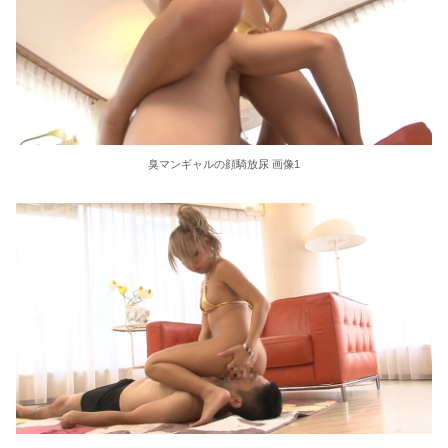
移民ベトナム女達の宅飲み、レベチｗｗｗｗｗｗｗｗｗｗｗｗｗｗｗｗｗｗｗｗｗｗｗｗ
【AIリマスター】巨乳フルーツ
【画像】 コスプレイヤーまんさん、とんでもなくエ●チな撮影方法を思いつくｗｗｗｗｗｗｗ
お尻です！女性のお尻をじっくりしっかりご覧下さいｗｗｗ
臭マンギャルの顔騎放尿 画像1
【愕然】 パチ屋で負けてる女に「1万でどやw」と言い続けたらｗｗｗｗ
【悲報】 味噌ラーメンで行列、出来ない
【AIリマスター】レズ病棟 8
【悲報】17歳で無期懲役になった奴、怖いwww
【確かに】カズレーザー、車の任意保険を巡り持論「強制しろよ！」「保険にも入れないヤツは運転すんなよ」
鍵失くした男「45分だけ部屋に入れろ！何もしないから！」→女子大生「無理です（警察呼びます）」→男「熱中症になれってか！使えないな！」完全に不審者で草ｗｗｗ