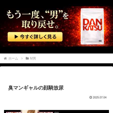
イラスト・漫画関係の仕事してるんだけど、「拾い物ですが」とか言ってTwitterで勝手に自分の画像を出されるのに違和感を覚える。。
転校生と仲良くなってその子の家に遊びに行ったら私が小さい頃に撮った写真があった
【悲報】 キングダムの河了貂、「あったけぇ壁」に引き続き更に味方をぶっ殺す作戦を実行するWWWWWWWWWWWWWWWWWWWWWWWWWWWWWWWWWWWWWWWWWWWWWWWW
石破茂前総理「ウクライナが核放棄しなければロシア侵攻しなかった」！
【速報】 エッセイスト「原爆を二度と使わせてはならない」→リプ「もちろん中国の核も非難する？」→即ブロック
ホーム
M男
韓国警察、大韓サッカー協会を家宅捜索 代表監督選考巡り
可愛い彼女の好奇心は止まらない。私がピアノの鍵盤を何度か叩いてみた → すると彼女はこうなった…
臭マンギャルの顔騎放尿
海外「日本の住宅街にこんなレ●プ魔が潜んでるとかマジかよ…さすがHENTAIの国…」
2025.07.04
【動画】 両方馬鹿（笑）ミニストップでトラックと衝突したドラレコが（ノ∇`）