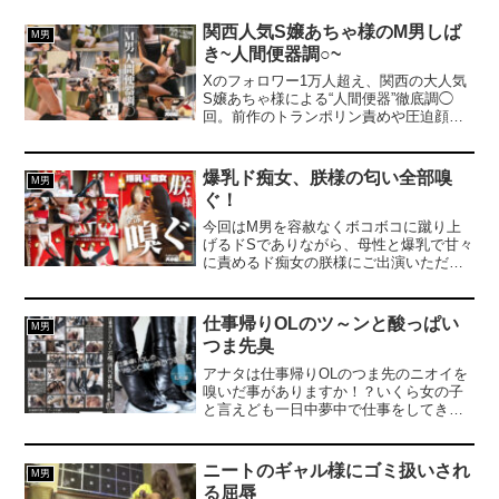
関西人気S嬢あちゃ様のM男しば
M男
き~人間便器調○~
Xのフォロワー1万人超え、関西の大人気
S嬢あちゃ様による“人間便器”徹底調◯
回。前作のトランポリン責めや圧迫顔騎
も凄かったけれど、今回はさらに一線を
越えた内容に…！ピンヒールのニーハイ
ブーツでの踏みつけや乳首責めは当然の
爆乳ド痴女、朕様の匂い全部嗅
M男
ごとく、仰向けにされたM男の顔にじっ
ぐ！
くりと足の匂いを嗅がせてからの顔面騎
乗。舐め犬ポジションでのクンニ奉仕の
今回はM男を容赦なくボコボコに蹴り上
あとは、ついに“便座”が設置され…M男は
げるドSでありながら、母性と爆乳で甘々
完全に人間便器と化し、あちゃ様の聖
に責めるド痴女の朕様にご出演いただき
水、さらに黄金までもを身体で受け止め
ました！すらっとしたモデル体型なが
る。最後はブーツのヒールで臭く苦い黄
ら、とんでもない爆乳を持ち合わせてお
金を押し込まれ、快楽と屈辱に溺れる変
り、両乳で呼吸管理されたM男は赤ちゃ
仕事帰りOLのツ～ンと酸っぱい
M男
態の完成形。美脚と女王然としたS性を持
んへ退化しバブみが増す...！カメラが回
つま先臭
つあちゃ様の調◯は、見ているこちらま
ってない時の雑談で「普段から痴女なん
で支配されそうになる中毒性。本物のM
ですか？」と聞いたところ「若い童貞に
アナタは仕事帰りOLのつま先のニオイを
男だけが辿り着ける、究極の変態プレイ
間違ったセックスを教えて駄目にした
嗅いだ事がありますか！？いくら女の子
をぜひご堪能ください！
い！」と語っていて、若い童貞になって
と言えども一日中夢中で仕事をしてきた
駄目にされたいなと思いました。という
後は女の子自身でも耐えられないくらい
かみんな駄目なセックス教え込まれたい
ものすごくツゥーーンと蒸れてしまうも
でしょ！？さて今回はかなり使い込んだ
のです。ましてや、黒いテカテカのロン
ニートのギャル様にゴミ扱いされ
M男
というロングブーツとニーハイソックス
グブーツを履いてる女の子達はその蒸れ
る屈辱
をご持参いただき、ホテルに入った時点
加減が黒という色により光を完全にシャ