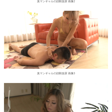
臭マンギャルの顔騎放尿 画像2
【動画】韓国アイドルさん、エロさが限界点を超えてしまう
邦キチ、 あの「新劇場版☆ケロロ軍曹」回
【AIリマスター】超高級美少女レズ・ソープ嬢7 白鳥さくら
【AIリマスター】超勃起 睾丸マッサージ姫 2 坂下麻衣
【AIリマスター】レズ奴●5 溺れゆく女教師
【ポケモン】シロナのエロ画像まとめ 4
0:33〜 ハイライト｜【コミックマーケット104】太ももフェチには堪らない！ハイ…
臭マンギャルの顔騎放尿 画像3
外国人の陽キャっていつもこんなにエロい事をやっているんでしょうかｗｗｗ
夏だしオススメのホラー映画、おしえて
【速報】レインボー池田、佐藤佳奈アナと結婚発表きたああああ