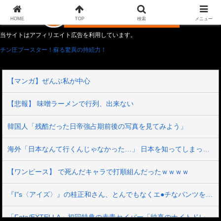
HOME
TOP
検索
メニュー
当サイトはアフィリエイト広告を利用しています。
チン圧ブースター！蘇る驚異の持続力！
【マンガ】ぜんぶ私が中心
【悲報】 味噌ラーメンで行列、出来ない
韓国人「残酷だった日帝強占期前後の写真を見てみよう」
海外「日本なんて行くんじゃなかった…」 日本を知ってしまったディズニー信者、帰国後『本家』に失望する事態に
【ワンピース】 で死んだキャラで打順組んだったｗｗｗｗ
『I"s〈アイズ〉』の桂正和さん、とんでもなくエ●チなパンツを描く。これもう芸術だろ
「Fate/EXTELLA」初回特典の赤青セイバー「純真のナイトドレス」デザイン＆スクショ公開！二人ともお美しい…！