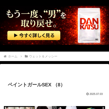
【自業自得】 姉元旦那「仕事辞めて来た。ラーメン屋を開こう」 姉「．．．」
何度も転職してるんだけど、どこ行っても「生意気」と悪く言われる。正直わけわからなかったんだが、あるとき他人と自分では外見に大きく差がある事に気づいて…
【悲報】 ヤニねこで抜けるキャラ、74%が一致してしまうｗｗｗｗｗ
【カミツキ悲報】 立憲・蓮舫「蓮舫だから叩いていい、との報道に何度も向き合ってきました」→ツッコミ殺到
【悲報】 中国、橋の欄干が強風一発で粉々に 鉄筋ゼロ 当局「接着剤でくっつけただけ」「正常で、品質問題はない」
ホーム
ウェット＆メッシー
スマホゲー業界、終わりの始まり…倒産件数が過去最多ペース「数億円かけても爆タヒ」
【動画】 サーフィンでチューブライディング、チューブの中からの映像が凄い
ペイントガールSEX （8）
そこには目と口と鼻があった。これはキメラですか？ → 謎の生物はこちらです…
2025.07.03
【狂気】 日本のシングルマザー、娘の前でバックで激しく突かれてしまう・・・（動画）