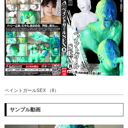
【動画】 地震発生時の熊本総合病院の手術室の様子が(((゜Д゜)))
【動画】 天井に「このプリント」を貼るだけで部屋がイリュージョンにｗ!!
コスプレイヤー近衛りこさんがほぼすっぽんぽんで自転車漕ぐ
【画像】 JCさん、足漕ぎボートで回遊中にアソコがモロ見えになってしまうｗｗｗ
近所のコープにいる爺さん、隙あらば他人のカゴに商品を入れようとする
元温泉ピンクコンパニオンだけど、質問ある？
【悲報】 ワイ(33)、明日嫁(34)と妊活しないといけなくて辛い
ペイントガールSEX （8）
島村卯月♥️アイドルNTR調教♥️????♥️
【驚愕】 インドネシア、[ドラえもんが16人発見されるｗｗｗｗｗｗｗｗｗ
サンプル動画
【エ□漫画】 幼馴染彼女との初セッ●ス失敗…！悩む童貞男子にクラスメイトのギャルJKが優しく近づきオチ●ポよしよしされちゃう…！