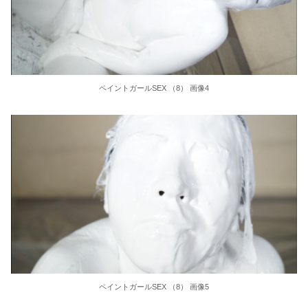
東大教授「今は織田信長は天才ではなく凡人だったという説が強いがそれは違うと思う」
激しく揺れる小さな胸が愛おしくてたまらない
【ＳＭ・調教】出会い系でエッチした最高のドＭ女
ペイントガールSEX （8） 画像4
日本政府の突然のビザ厳格化に中国人から批判殺到。「もう鎖国しろ」「あきれてモノ言えない」
松居一代 画像36枚【ヌード】
素人ＡＶ面接 ~ロリ娘にセクシーランジェリーを着せて生中ハメ~
まんチラの誘惑 ~ダチの母ちゃんと~
アラサー喪女の暴走オーガズム
月刊 古瀬玲
ペイントガールSEX （8） 画像5
激しめイラマが好き！