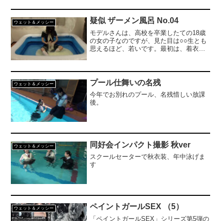
疑似 ザーメン風呂 No.04
ウェット＆メッシー
モデルさんは、高校を卒業したての18歳
の女の子なのですが、見た目は○○生とも
思えるほど、若いです。最初は、着衣の
まま遊んでいますが、後半では、服を脱
ぎ、電マでオナニーまでしてしまいま
す。 ※本編顔出し
プール仕舞いの名残
ウェット＆メッシー
今年でお別れのプール、名残惜しい放課
後。
同好会インパクト撮影 秋ver
ウェット＆メッシー
スクールセーターで秋衣装、年中泳げま
す
ペイントガールSEX （5）
ウェット＆メッシー
「ペイントガールSEX」シリーズ第5弾の