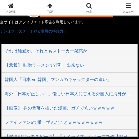
HOME
TOP
検索
メニュー
当サイトはアフィリエイト広告を利用しています。
チン圧ブースター！蘇る驚異の持続力！
それは純愛か、それともストーカー疑惑か
【悲報】 味噌ラーメンで行列、出来ない
韓国人「日本 vs 韓国、マンガのキャラクターの違い」
海外「日本が正しい！」優しい日本人に甘える外国人に海外が大騒ぎ
【画像】 株の暴落を描いた漫画、ガチで怖いｗｗｗｗｗ
ファイファン5で唯一学んだことｗｗｗｗｗｗｗｗ
【機甲創世記モスピーダ】 「トイライズ」シリーズ新作【明日予約開始】