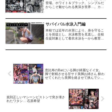
登場。ホワイト＆ブラック、シンプルだ
からこそ魅せられる奥深き世界…。カラ
ーの世界からモノクロの無の世界、そこ
から白のペイントで浮かび上がる誕生の
瞬間！！やがて色が混ざり合い…。（フ
ェティッシュワールド）
サバイバル水泳入門編
ウェット＆メッシー
本校では近年の水害により、身を守るこ
とを前提とし、水泳教育を見直し、全校
生徒対象として着衣水泳を一から教育す
ることになっています。初体験者に合わ
せ初めは軽装。体操服姿でプールを泳ぎ
ます。
恵比寿のBarにいる脚が綺麗なイイ女。
脚で射精させる甘サド美脚お姉さん 酔わ
せてくれたら美脚を絡ませて挟んでシゴ
いて犯してアゲル 森日向子
規則正しいマシーンピストンで突き壊さ
れたワタシ… 石原希望