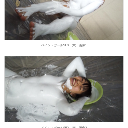
【画像】 本田望結の妹、本田望結よりたわわに実ってしまうｗ
チ○ポの虜…肉便器に堕ちた女の子たち！生臭いザー○ンを浴びたぶさいくな顔がたまらない顔射エ□画像
【動画】 DJI Neo2で釣りの自撮りをしようとした男の悲劇（ノ∇`）
【動画】 女球審さん、高校球児にキレられてしまうｗｗｗｗｗｗｗｗｗｗ
ペイントガールSEX （8） 画像1
奥さんにオイルマッサージしてたら感じまくりだったのでそのまま挿入して中出し！4時間
【悲報】 味噌ラーメンで行列、出来ない
関電大飯原発3号機、警報作動し自動停止
【画像】磯山さやか(40)、乳の位置に乳輪のようなものがwww
【国民栄誉賞受賞】高木美帆さん 記念品の包丁10本セットに『呪いの刻印』
60代、50代、40代のショートカットおばさん糸引く愛液とハードな腰使いにアクメがとめどなく続くSEX 4時間2
ペイントガールSEX （8） 画像2