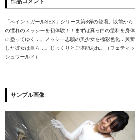
作品コメント
木村容疑者の爆乳同級生、インタビューを受けてしまうｗｗｗｗｗｗｗ
「ペイントガールSEX」シリーズ第8弾の登場。以前から
中国政府「台風１３号に三峡ダムが耐えられない！全開放流しろ！」⇒ 下流域の街が壊滅状態ｗｗｗｗｗ
の憧れのメッシーを初体験！！まずは真っ白の塗料を身体
に塗ってゆく…。メッシー志願の美少女を極彩色化…興奮
本田望結、お○ぱいがでかすぎて浴衣を突き破ってしまう…
した彼女は自ら…。じっくりとご堪能あれ。（フェティッ
【画像】 とちぎテレビさん、野球部JKチアたちのミニスカ生脚をモロ映し
シュワールド）
セクシー過ぎる美人達のプロレスがエ□過ぎると話題にｗｗｗ
女芸人の吉住さん（36）メイクしたら普通に美人の部類だったと判明ｗｗｗｗｗｗｗｗｗ
サンプル画像
世耕議員、国会で審議・議決した予算を財務省が勝手に３兆円動かしていると指摘・問題視
【エ□漫画】 旅先で見つけた家出JKに声をかけて思わず旅館に連れて来てしまったんだけど、何もしないつもりが我慢できなくてお○ぱい揉んだりチ○ポ...
手マン嫌がる彼氏持ちギャル「ねぇもうやめて！」⇒ マ○コは正直だった結果…