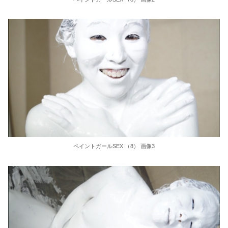
明石家さんま「炎天下で『こいつら大変やなぁ』というのが高校野球の良さ。暑さ対策はいらない」
医者と結婚して勝ち組だったはずの専業主婦「医者と結婚して後悔している」
ニューハーフ逆アナルSEX20時間BEST！極太ペニクリが男の尻穴をガン掘り前立腺直撃の爆射精BOX
巨乳素人BEST 50人4時間
やっぱこれだね！全裸美女とセックスBEST 一糸まとわぬ裸体で性交 240分
韓国のAVですが主役の女の子がおっぱいデカくて最高ですｗｗｗ
ペイントガールSEX （8） 画像3
【画像】渋谷にあるナイトプールが工ロすぎると話題にｗｗｗｗｗｗｗｗｗ
プログラマ下僕の我が家にやってきた♂♀の子猫は当然ながらプログラミング言語の名前を命名されたのだが・・・【再】
友田彩也香 甘えん坊のボクに浴びせられる心のこもった優しい淫語 前半
縄文時代とかいうロマンの塊