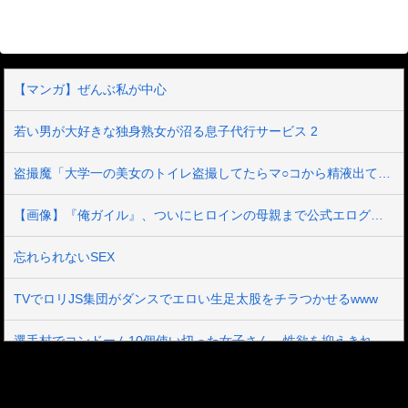
【マンガ】ぜんぶ私が中心
若い男が大好きな独身熟女が沼る息子代行サービス 2
盗撮魔「大学一の美女のトイレ盗撮してたらマ○コから精液出てきたんだが…」（動画あり）
【画像】『俺ガイル』、ついにヒロインの母親まで公式エログッズが出てしまう
忘れられないSEX
TVでロリJS集団がダンスでエロい生足太股をチラつかせるwww
選手村でコンドーム10個使い切った女子さん、性欲を抑えきれず遂にAVデビューしてしまうｗｗ
【美少女ライブチャット】【神回】【綺麗】スレンダーボディが綺麗で敏感なインフルエンサー美女が玉パンのエロ過ぎるハミマン見せつけオナニー配信♡