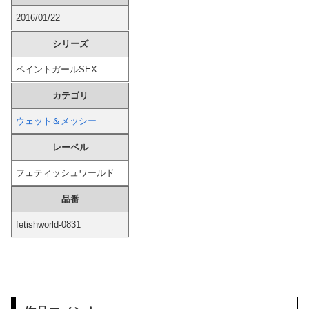
2016/01/22
屋外でストリップしているのは美人モデルだから最高だ！！
シリーズ
【画像】 渡邊渚さん、お●んこギリギリの水着着ててワロタ
ペイントガールSEX
【恐怖】 家族葬・一日葬なら安いという風潮、完全に嘘だった・・・・
カテゴリ
【悲報】 スマホゲーム業界、サ終が相次ぎガチで危機的な状況に…その理由がこちら
ウェット＆メッシー
韓国人「手術中に震度6強の地震、その時の日本の医療スタッフたちの姿をご覧ください」→「マジで鳥肌立った」「こういう姿は韓国も見習わないと」...
レーベル
フェティッシュワールド
【画像】 芸能界を引退した爆乳グラドル(23)さん、SNSで最新お○ぱいが発見されてしまうｗｗｗｗ
品番
資産1億円突破でFIREの45歳独身男性が半年後に仕事復帰を決意した「1通の通知」
fetishworld-0831
「2年間、たぶん1日4回は握ってた」ラスベガスで買った3,000円のキーホルダーを調べたら
【画像】 後藤真希さん、歴史に残る「三大エ□画像」がこちらｗｗｗｗｗｗ
偶然なら仕方ないが、故意はダメ…MLBの問題プレー集が物議