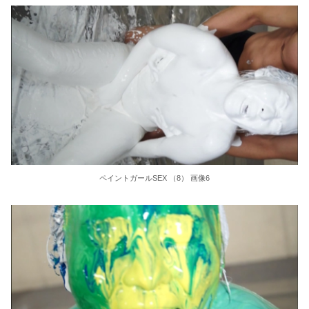
36歳の彼女と結婚したいのに、家族が猛反対。家族から信じられない言葉が飛び出した… 他
クーラーボックス積んで出発→途中で買い足し…50代公務員の“ドライブ”が地獄すぎた 他
【画像】長濱ねる(27歳)の乳がヤバイと話題にｗｗｗｗ1700万バズｗｗｗｗｗｗｗｗｗｗ 他
【画像】人気Vチューバーさん、とんでもない姿を披露ｗｗｗｗｗｗｗｗｗｗ 他
【悲報】2050年の日本、独身ボッチ祭りが現実になるとかｗｗｗｗ 他
ペイントガールSEX （8） 画像6
Powered by livedoor 相互RSS