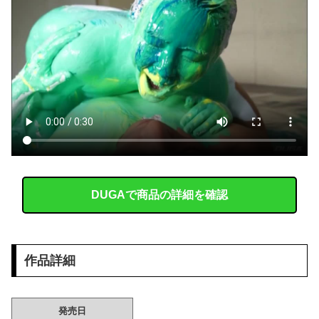
職場の人妻と不倫をして、ついに、、、
【腹筋崩壊】 見た瞬間吹いた画像を貼っていくスレｗｗｗｗ
【画像】 素人美女さん、エ○チなビデオに出演した結果ｗｗｗｗｗｗ
【日向坂46】 お悩み... 某メンバーにある新規ファンが誕生していた
英国人「安心感が違う」冨安健洋、パレス移籍当日にデビュー！圧巻3連続ブロックも披露で現地サポが気づく..【海外の反応】
韓国人「日本の某全国チェーン店の商品写真が話題になっている理由がこちら…」→「羨ましい…（ブルブル」＝韓国の反応
DUGAで商品の詳細を確認
「わ」ナンバーアルファード一括購入でバズったあいりさん（20）お○ぱいがデカすぎるｗｗ
美味しんぼ強さランキング(食べ物版)つくったｗｗｗｗｗｗ
作品詳細
お気に入りの喫茶店のパートの口臭についてマスターにメモを渡した。その後は店員が無表情になり、マスターも…
【画像】 女さん「私、垢抜けたかな？」お○ぱいボロンｗｗｗ
発売日