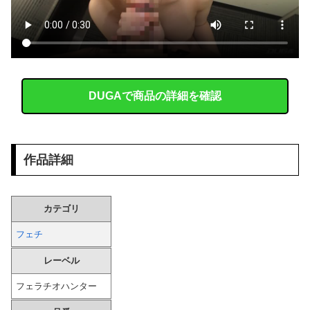
【画像】 村重杏奈さん(30)のお●ぱいがコチラｗｗｗｗｗｗｗｗｗｗｗｗ
ストーカーに狙われた女子高生が悲惨…絶対に避けられない中出しレ●プGIF画像
【FANZA】 2026年8月7日(金)配信開始作品
DUGAで商品の詳細を確認
葬送のフリーレン フェルンを脱がしていくエ□クリッカーゲーム 一級魔法使い、簡単に催眠術にかかる。
外国人「2002年W杯は?」韓国サッカーに衝撃的不祥事！W杯予選でレフリーへの性的接待発覚！海外騒然！【海外の反応】
作品詳細
大人の色気ムンムンの人妻ちゃんとラブホでハメ撮り素人画像だぁーｗｗｗ
【画像】 エチビデ女優さん、番組の企画でハッスルしすぎてしまうｗｗｗｗｗｗ
カテゴリ
【悲報】 観光客「やっぱり本場のジンギスカンは美味い！」道民ワイ「ぷっｗｗｗｗ」
フェチ
レーベル
レストランで食事してたらいきなり後ろから髪を引っ張られ、子供が悪戯してるのかと思い注意しようと振り向こうとしたら耳元でハサミの音がした！...
フェラチオハンター
ナイトクラブで撮影したらエ□い女達がいっぱいだったｗｗｗ