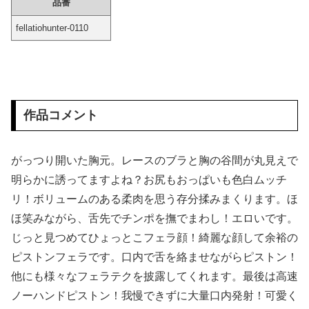
品番
【画像】 北海道の1500万の中古物件、レベチｗｗｗｗｗｗｗｗｗｗｗｗｗｗｗｗｗｗｗｗ
fellatiohunter-0110
【画像】 都心の女子高生、スカートの短さが限界突破ｗｗｗ
夫さん、妻に「天井のシミ数えてれば終わるでな」と押し倒されて性行為 → 凄いことになるｗｗｗｗｗ
作品コメント
海外「日本なんて行くんじゃなかった…」 日本を知ってしまったディズニー信者、帰国後『本家』に失望する事態に
【画像】 お前の姉ちゃんがこんなパ○ティみたいな服を着てきたらどうする？
がっつり開いた胸元。レースのブラと胸の谷間が丸見えで
【画像】 橋本マナミ、自宅の風呂場でHなパ○ティ姿を見せつける
明らかに誘ってますよね？お尻もおっぱいも色白ムッチ
リ！ボリュームのある柔肉を思う存分揉みまくります。ほ
【FRIDAY】 巨人のリリーフ左腕・高梨雄平「左手薬指に指輪」でお泊まり不倫愛
ほ笑みながら、舌先でチンポを撫でまわし！エロいです。
じっと見つめてひょっとこフェラ顔！綺麗な顔して余裕の
おばさんの一人旅
ピストンフェラです。口内で舌を絡ませながらピストン！
海外「飛田新地でこんなアイドル級の子と即ハメできるのかよ」⇒ 晒された無修正動画がコチラ
他にも様々なフェラテクを披露してくれます。最後は高速
ノーハンドピストン！我慢できずに大量口内発射！可愛く
仙台育英高校の美人女子マネージャー、神聖な甲子園でカメラに向かってウインクをしてしまうｗｗｗｗｗ（動画あり）