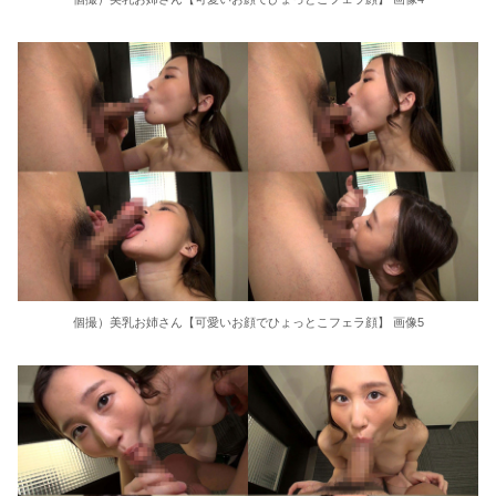
東大教授「今は織田信長は天才ではなく凡人だったという説が強いがそれは違うと思う」
激しく揺れる小さな胸が愛おしくてたまらない
【ＳＭ・調教】出会い系でエッチした最高のドＭ女
日本政府の突然のビザ厳格化に中国人から批判殺到。「もう鎖国しろ」「あきれてモノ言えない」
松居一代 画像36枚【ヌード】
素人ＡＶ面接 ~ロリ娘にセクシーランジェリーを着せて生中ハメ~
個撮）美乳お姉さん【可愛いお顔でひょっとこフェラ顔】 画像5
まんチラの誘惑 ~ダチの母ちゃんと~
アラサー喪女の暴走オーガズム
月刊 古瀬玲
激しめイラマが好き！