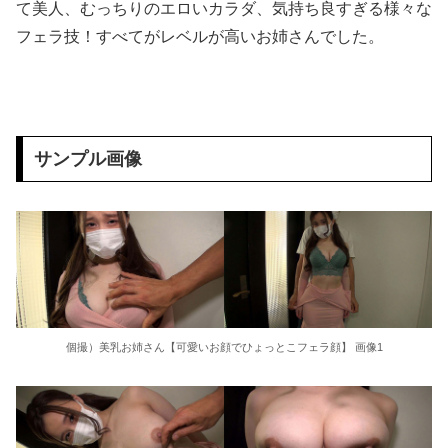
て美人、むっちりのエロいカラダ、気持ち良すぎる様々な
フェラ技！すべてがレベルが高いお姉さんでした。
【画像】24歳の人妻さん、露天風呂で撮られるｗｗｗｗｗｗｗｗｗｗｗｗｗｗｗｗｗ
【悲報】 味噌ラーメンで行列、出来ない
【工ロ注意】 セッ〇スセミナーを開くこの人妻、工ッチすぎだろｗｗｗｗｗｗｗ
サンプル画像
【悲報】 コロナワクチン打たなかった結果・・・・
【動画】 サーフィンでチューブライディング、チューブの中からの映像が凄い
暴力行為法違反の疑いで、毎日新聞記者を逮捕
【画像】 どえらい乳のJSが発見される
個撮）美乳お姉さん【可愛いお顔でひょっとこフェラ顔】 画像1
【個人撮影】 初めて本物のチ●ポを見たボーイッシュ女子さん、興味が止まらないｗｗ
中国人当たり屋『よし飛び込むぞ！』→バス運転手の反応が強すぎて吹いたｗ