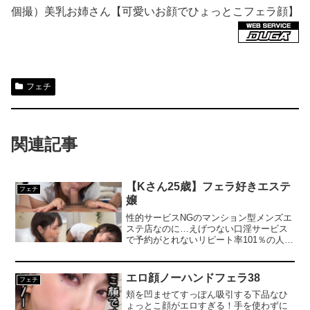
個撮）美乳お姉さん【可愛いお顔でひょっとこフェラ顔】
フェチ
関連記事
【Kさん25歳】フェラ好きエステ
フェチ
嬢
性的サービスNGのマンション型メンズエ
ステ店なのに…えげつない口淫サービス
で予約がとれないリピート率101％の人気
店！施術中にお客様をわざと勃起させて
しまうスケベなお姉さん…チンポをしゃ
ぶるのが好きすぎるフェラチオ依存症の
エロ顔ノーハンドフェラ38
フェチ
変態エステティシャンが舌先で裏筋チロ
頬を凹ませてすっぽん吸引する下品なひ
チロ、下品なディープスロートでジュボ
ょっとこ顔がエロすぎる！手を使わずに
ジュボ、凄テクで金玉汁を吸い上げるフ