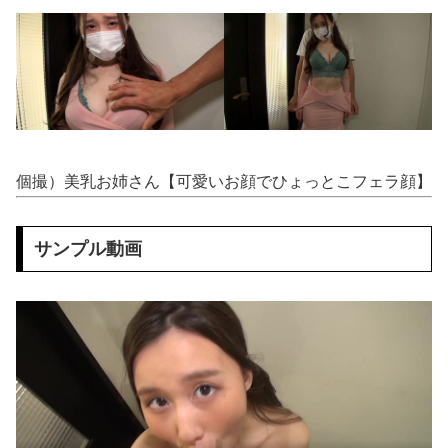
【動画】 ウクライナのダンサーの驚くべき超絶足技ダンスが凄すぎるｗ！！
外国人「2002年W杯は?」韓国サッカーに衝撃的不祥事！W杯予選でレフリーへの性的接待発覚！海外騒然！【海外の反応】
【動画】 メンズエステ嬢さん、大サービスで本番セッ●スまでしてしまう・・・
【動画】 地下アイドルさん、売れるためにここまでしなきゃいけないと判明…………………
個撮）美乳お姉さん【可愛いお顔でひょっとこフェラ顔】
【有能】 政府「トラックはサービスエリア利用有料化すればサボらず走るし流問題解決じゃね？」
連れて行かれた
サンプル動画
【コンゴ】 エボラ出血熱、感染3600人…過去最大の流行に
【画像】坂道女子のバスト一覧ｗｗｗｗｗｗｗｗｗｗｗｗwｗｗｗｗ
【画像】 宇垣美里「学生時代は全然モテなかったです」←これほんまかぁ？w w w w w w w w
【動画】 じゅぼぼぼ！え！これが芸能人のフ●ラだ、綺麗な顔とお口でこんなことしているだ 笑