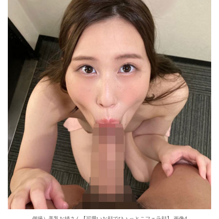
【悲報】メタルバンドが日本から死滅した理由ってなに？
ビニコンの店員がいらっしゃいませー！言わないから本社にクレームいれてやりましたよ！www
お金持ち夫婦に飼われる事になった美少年メイド
月刊巨根 巨根イケメンのナンパ術 るかちゃん編
西野絵美 撮影前にヤっちゃった…ドMだと思ったらドS痴女だった
【悲報】行きつけの居酒屋に立ち寄った男、会計が100円だった結果・・・
【海外の反応】ネット上での中国のプロパガンダ工作ってどれくらいあるんだろうな → 「どこの国も同じようなことをやってるよな」「中国に関する情報はマジで両極端なものしかない」
絵恋空 画像455枚【ヌード】
結婚式の二次会で知り合った娘達と乱交した話
近藤あさみ 大人になると衣装も下着になり露出度も高くなるのでいいですよね～！
個撮）美乳お姉さん【可愛いお顔でひょっとこフェラ顔】 画像4