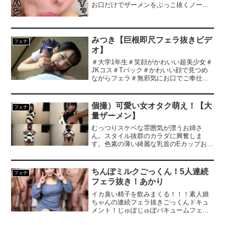
お口だけでザーメンをぶっこ抜くノーハ
ェラヌキごっくんサービス。
ンドフェラでどぴゅどぴゅ大量射精！残
ったザー汁も長時間お掃除フェラでずっ
としゃぶりっぱなしな素人娘たちのエグ
すぎるテクニック！フェラマニア納得の
みつき【巨根即尺フェラ抜きビデ
フェチ
こだわりアングル！
オ】
＃大学1年生＃笑顔がかわいい超美少女＃
JKコス＃Tバック＃かわいい顔で見つめ
ながらフェラ＃無邪気にお口でご奉仕＃
顔よりでかい勃起チンポを口いっぱい頬
張る＃あどけない顔がどんどんスケベな
表情に＃美尻突き出しフェラ＃美味しそ
個撮）可愛い女オタク萌え！【大
フェチ
うに濃い精子ごっくん＃お掃除フェラ。
量ザーメン】
むっつりスケベな雰囲気が漂うお姉さ
ん。スタイル抜群のカラダに興奮しま
す。色素の薄い綺麗な乳首のEカップおっ
ぱい。柔らかさも感度も良好です！指で
乳首をつまんで刺激しながらチロチロ乳
首舐め。いやらしい目つきにゾクゾクし
ちんぽミルクごっくん！5人連続
フェチ
ます。ひねりを加えたねっとりピスト
フェラ抜き！あかり
ン。バキュームフェラ顔も可愛らしいで
す。溢れるヨダレで口内ヌルヌル！リズ
イカ臭い精子を飲みまくる！！！素人娘
ミカルピストンが気持ち良すぎて思わず
ちゃんの連続フェラ抜きごっくんドキュ
腰が引けてしまいます。加速するピスト
メント！じゅぽじゅぽバキュームフェラ
ンに我慢限界！口内発射！大量のザーメ
で勃起チンポをヌキまくり！どぴゅどぴ
ンを自らごっくん！お掃除フェラのフル