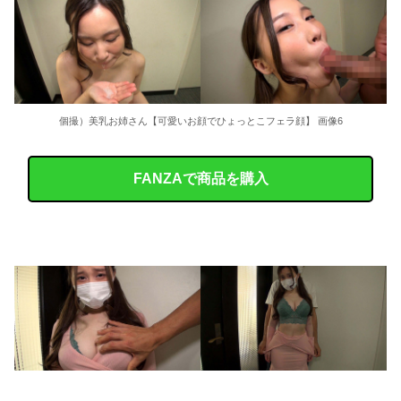
36歳の彼女と結婚したいのに、家族が猛反対。家族から信じられない言葉が飛び出した… 他
クーラーボックス積んで出発→途中で買い足し…50代公務員の“ドライブ”が地獄すぎた 他
【画像】長濱ねる(27歳)の乳がヤバイと話題にｗｗｗｗ1700万バズｗｗｗｗｗｗｗｗｗｗ 他
個撮）美乳お姉さん【可愛いお顔でひょっとこフェラ顔】 画像6
【画像】人気Vチューバーさん、とんでもない姿を披露ｗｗｗｗｗｗｗｗｗｗ 他
FANZAで商品を購入
【悲報】2050年の日本、独身ボッチ祭りが現実になるとかｗｗｗｗ 他
Powered by livedoor 相互RSS