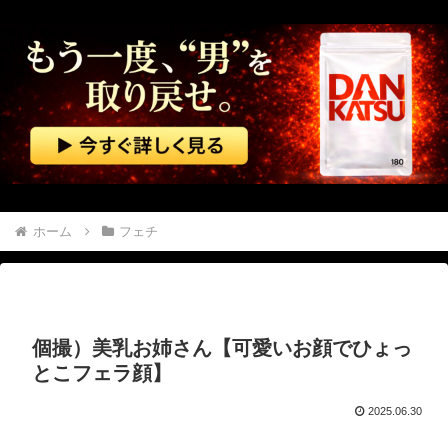
元彼は別れた後にメールで借金を申し込んできたので、会ってその場で消費者金融へ連れて行った…
【悲報】 週間少年ジャンプのグッズ(43億円分)を注文し全てキャンセルした女逮捕ｗｗｗｗｗｗｗｗ
中国「大洪水！」中国ダム「決壊」地元民「公式発表より死者多い！」中国政府「住民拘束！（安否不明」中国当局「救助隊動画も削除」台風13号「三峡ダム接近中」→
韓国型イージス搭載の次世代駆逐艦「KDDX」1番艦…2032年竣工と公示！
韓国国会、サッカー前代表監督を追及「なぜ負けたのか」
ホーム
フェチ
お腹を空かせた子供たちにご飯をあげていた。ほんと助かるわ、どうもありがとう → 母親はこんな様子です…
海外「飛田新地でこんなアイドル級の子と即ハメできるのかよ」⇒ 晒された無修正動画がコチラ
個撮）美乳お姉さん【可愛いお顔でひょっ
【動画】 メキシコのインフルエンサー、ライブ配信中に襲撃されて死亡。
とこフェラ顔】
【アメリカ】 ウォルマートでクリスマスの悪ふざけが騒動に サンタ姿のTikTokerに客が激怒
2025.06.30