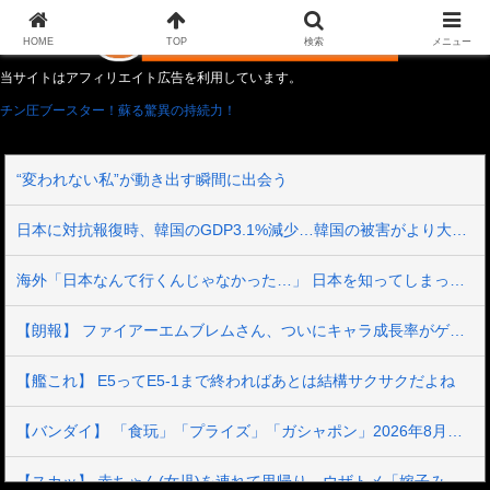
HOME
TOP
検索
メニュー
当サイトはアフィリエイト広告を利用しています。
チン圧ブースター！蘇る驚異の持続力！
“変われない私”が動き出す瞬間に出会う
日本に対抗報復時、韓国のGDP3.1%減少…韓国の被害がより大きい＝韓国の反応
海外「日本なんて行くんじゃなかった…」 日本を知ってしまったディズニー信者、帰国後『本家』に失望する事態に
【朗報】 ファイアーエムブレムさん、ついにキャラ成長率がゲーム内で見れるようになる
【艦これ】 E5ってE5-1まで終わればあとは結構サクサクだよね
【バンダイ】 「食玩」「プライズ」「ガシャポン」2026年8月発売商品【発売スケジュール】
【スカッ】 赤ちゃん(女児)を連れて里帰り。ウザトメ「嫁子みたいに育ったら困るから、私が育てる」コトメ「そうよ、置いて帰っていいわよ」私「と、いうことは…？」→結果