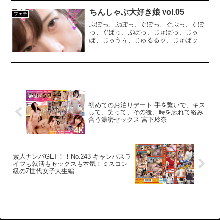
ゅ口内発射された濃厚ザーメンを精
コース。スケベな雰囲気ビンビンのオタ
飲！！！もちろんお掃除フェラも忘れま
ちんしゃぶ大好き娘 vol.05
フェチ
クお姉さん。ヨダレたっぷりのねっとり
せん！！ ※本編顔出し
フェラが気持ち良すぎです！最後は自ら
ぶぽっ、ぶぽっ、ぐぽっ、ぐぷっ、くぽ
ごっくん！エロいです。
っ、ぐぽっ、ぶぽっ、じゅぽっ、じゅ
ぽ、じゅうぅ、じゅるるッ、じゅぼッ、
んっ、ふっ、ちゅぱ、ちゅっ、ちゅぽ、
ちゅっぽっ！チンポをしゃぶってフェラ
抜きアルバイト！口マンコ娘のフェラヤ
リマンが披露する唾液たっぷりの丸呑み
ディープスロート…可愛い顔が淫らにゆ
がむ…下品なフェラ顔は必見です！！！
初めてのお泊りデート 手を繋いで、キス
して、笑って、その後、時を忘れて絡み
合う濃密セックス 宮下玲奈
素人ナンパGET！！No.243 キャンパスラ
イフも就活もセックスも本気！ミスコン
級のZ世代女子大生編