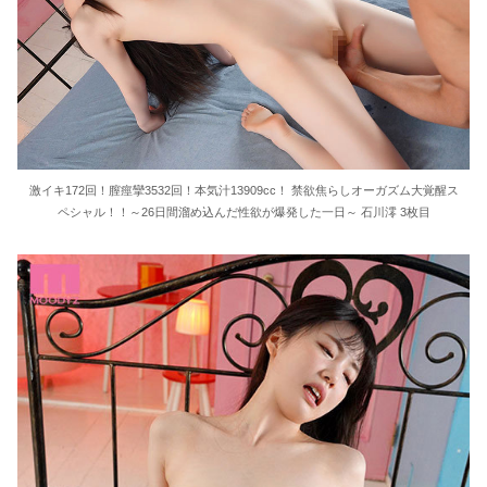
激イキ172回！膣痙攣3532回！本気汁13909cc！ 禁欲焦らしオーガズム大覚醒ス
ペシャル！！～26日間溜め込んだ性欲が爆発した一日～ 石川澪 3枚目