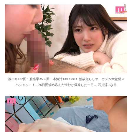
激イキ172回！膣痙攣3532回！本気汁13909cc！ 禁欲焦らしオーガズム大覚醒ス
ペシャル！！～26日間溜め込んだ性欲が爆発した一日～ 石川澪 2枚目