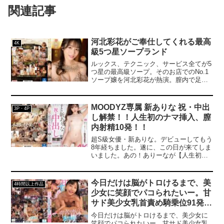
関連記事
河北彩花がご奉仕してくれる最高
4K
級5つ星ソープランド
ルックス、テクニック、サービス全てが5
つ星の最高級ソープ。そのお店でのNo.1
ソープ嬢を河北彩花が熱演。膣内で足指
などを洗う壺洗いや王道のマットプレ
イ、スケベ椅子による全身リップなど上
級テクニックもさることながら、お客様
MOODYZ専属 新ありな 祝・中出
3P・4P
をおもてなしする細かい気遣いや気配り
し解禁！！人生初のナマ挿入、膣
にもこだわった内容となっております。
内射精10発！！
最高のひとときを味わえる合計7コーナー
180分。どうぞお楽しみください。
超S級女優・新ありな。デビューしてもう
8年経ちました。遂に、この日が来てしま
いました。あの！ありーなが【人生初ナ
マ中出し解禁】！！はじめての中出しに
高まる期待と不安。ゴムありセックスで
も気持ちよかったのに、ナマでしたらど
今日だけは脳がトロけるまで、美
4時間以上作品
うなっちゃうんだろう…新ありなにナマ
少女に笑顔でパコられたいー。甘
で挿入して中出しまでしちゃうなん
サド美少女乳首責め騎乗位91発射
て…！生でズブズブじっくりと挿いって
くおチンチンに「何これ…全然違う
精させられたボク
今日だけは脳がトロけるまで、美少女に
っ…！こっちの方が気持ちぃ…いつもよ
笑顔でパコられたいー。甘サド美少女乳