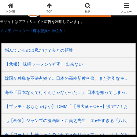
HOME
TOP
検索
メニュー
当サイトはアフィリエイト広告を利用しています。
チン圧ブースター！蘇る驚異の持続力！
悩んでいるのは私だけ？夫との距離
【悲報】 味噌ラーメンで行列、出来ない
韓国が独島を不法占拠？…日本の高校新教科書、また強引な主張＝韓国の反応
海外「日本なんて行くんじゃなかった…」 日本を知ってしまったディズニー信者、帰国後『本家』に失望する事態に
【プラモ・おもちゃほか】 DMM「【最大50%OFF】激アツ！おもちゃ・ホビー夏セール」【本日開催】
元【画像】ジャンプの漫画家・西義之先生、エ●チすぎる「八尺様」の新作エ□漫画を描く
★【ワートリ】華ちゃんの爪がすっかり治っていればいいけどね