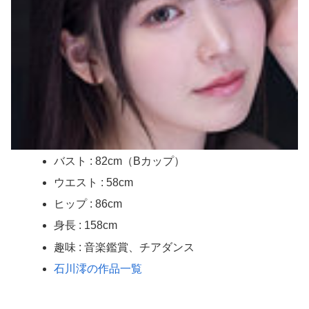
中国人当たり屋『よし飛び込むぞ！』→バス運転手の反応が強すぎて吹いたｗ
【画像】 女子高生「え待って、パパが隣りの車両いる。。。」
【悲報】 味噌ラーメンで行列、出来ない
【驚愕】看護師(若い女)にチ○コ拭かれたらｗｗｗｗｗｗｗｗｗｗｗ
【画像】 どえらい乳のJSが発見される
バスト : 82cm（Bカップ）
ギリギリやれるブス巨乳ｗｗｗｗｗｗｗｗｗ （※画像あり）
ウエスト : 58cm
ハメ撮りプライベート フェロモン美尻 わたしスケベなの 高嶋和
ヒップ : 86cm
身長 : 158cm
最近、10年くらい使ってたモニターが流石に焼き付き始めたんですけど、あの...
趣味 : 音楽鑑賞、チアダンス
中国製ルーター、やっぱりバックドアが仕込まれていたwww
石川澪の作品一覧
【悲報】1人でススキノ来たからから面白いとこ教えて