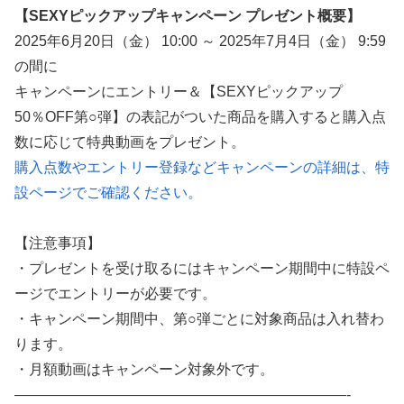
【SEXYピックアップキャンペーン プレゼント概要】
東大教授「今は織田信長は天才ではなく凡人だったという説が強いがそれは違うと思う」
2025年6月20日（金） 10:00 ～ 2025年7月4日（金） 9:59
の間に
激しく揺れる小さな胸が愛おしくてたまらない
キャンペーンにエントリー＆【SEXYピックアップ
【ＳＭ・調教】出会い系でエッチした最高のドＭ女
50％OFF第○弾】の表記がついた商品を購入すると購入点
数に応じて特典動画をプレゼント。
日本政府の突然のビザ厳格化に中国人から批判殺到。「もう鎖国しろ」「あきれてモノ言えない」
購入点数やエントリー登録などキャンペーンの詳細は、特
設ページでご確認ください。
松居一代 画像36枚【ヌード】
素人ＡＶ面接 ~ロリ娘にセクシーランジェリーを着せて生中ハメ~
【注意事項】
・プレゼントを受け取るにはキャンペーン期間中に特設ペ
まんチラの誘惑 ~ダチの母ちゃんと~
ージでエントリーが必要です。
アラサー喪女の暴走オーガズム
・キャンペーン期間中、第○弾ごとに対象商品は入れ替わ
ります。
月刊 古瀬玲
・月額動画はキャンペーン対象外です。
———————————————————————-
激しめイラマが好き！