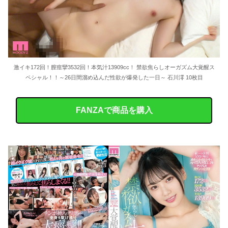
激イキ172回！膣痙攣3532回！本気汁13909cc！ 禁欲焦らしオーガズム大覚醒ス
ペシャル！！～26日間溜め込んだ性欲が爆発した一日～ 石川澪 10枚目
FANZAで商品を購入