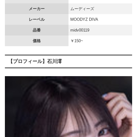
メーカー
ムーディーズ
【画像】 女さん、アソコにとんでもない物を入れて病院に担ぎ込まれる
レーベル
MOODYZ DIVA
【画像】 書道甲子園とかいうお○ぱい見放題の大会ｗｗｗｗｗｗｗ
品番
midv00119
海外「飛田新地でこんなアイドル級の子と即ハメできるのかよ」⇒ 晒された無修正動画がコチラ
価格
￥150~
【悲報】 渡邊渚さん「キスしろよ」のヤジでPTSD発症時の状態に逆戻り
【プロフィール】石川澪
身長146cmでふさふさ陰毛の地味っ娘 佐々倉ひより、大舌ﾚ交解禁で顔も腟内も精●で汚されまくるｗｗ
韓国のAVですがセッ○スシーンがリアルすぎて○起確定です！！
【画像】 日テレ女子アナさん、とんでもないグラビアを披露した結果・・・
出前泥棒への報復制裁～監禁ドS責めで快楽に堕ちた敏感お漏らしアクメ女～ 藤田ゆず
【画像】 下着姿で昼寝中の妹のケツｗｗｗｗｗｗｗｗｗｗｗｗｗ