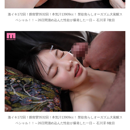
激イキ172回！膣痙攣3532回！本気汁13909cc！ 禁欲焦らしオーガズム大覚醒ス
ペシャル！！～26日間溜め込んだ性欲が爆発した一日～ 石川澪 7枚目
激イキ172回！膣痙攣3532回！本気汁13909cc！ 禁欲焦らしオーガズム大覚醒ス
ペシャル！！～26日間溜め込んだ性欲が爆発した一日～ 石川澪 8枚目