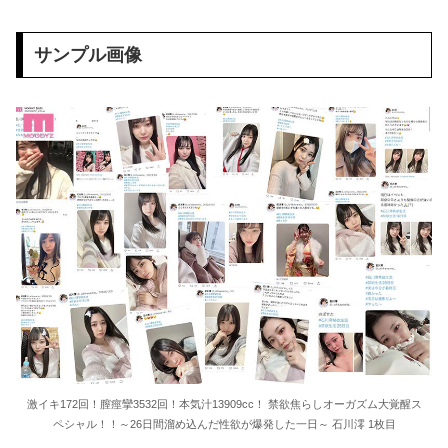
36歳の彼女と結婚したいのに、家族が猛反対。家族から信じられない言葉が飛び出した… 他
サンプル画像
クーラーボックス積んで出発→途中で買い足し…50代公務員の“ドライブ”が地獄すぎた 他
【画像】長濱ねる(27歳)の乳がヤバイと話題にｗｗｗｗ1700万バズｗｗｗｗｗｗｗｗｗｗ 他
【画像】人気Vチューバーさん、とんでもない姿を披露ｗｗｗｗｗｗｗｗｗｗ 他
【悲報】2050年の日本、独身ボッチ祭りが現実になるとかｗｗｗｗ 他
Powered by livedoor 相互RSS
激イキ172回！膣痙攣3532回！本気汁13909cc！ 禁欲焦らしオーガズム大覚醒ス
ペシャル！！～26日間溜め込んだ性欲が爆発した一日～ 石川澪 1枚目