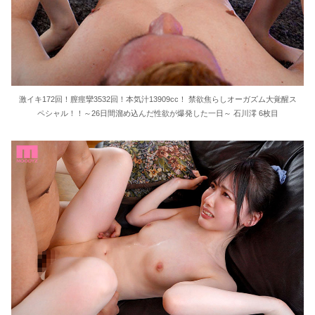
激イキ172回！膣痙攣3532回！本気汁13909cc！ 禁欲焦らしオーガズム大覚醒ス
ペシャル！！～26日間溜め込んだ性欲が爆発した一日～ 石川澪 6枚目