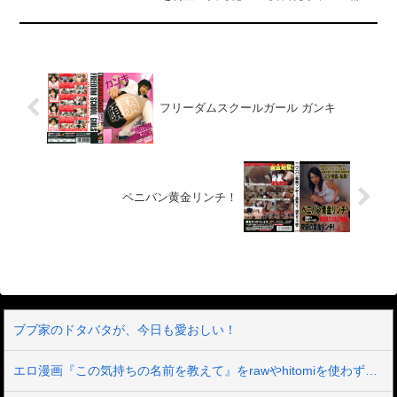
で家に呼び出され好きな時にチンポを差
し出す無償デリヘル男はなんだかんだで
まんざらでもなく、結局ギャルとラブラ
ブSEXで生ハメ・中出しし放題！人気同
人作品とコラボ！原作同人作品はこち
ら！「金髪長乳ギャルに逆デリヘル扱い
されている俺の話」「金髪長乳ギャルに
フリーダムスクールガール ガンキ
逆デリヘル扱いされている俺の話2」
ペニバン黄金リンチ！
ブブ家のドタバタが、今日も愛おしい！
エロ漫画『この気持ちの名前を教えて』をrawやhitomiを使わずに無料で読む方法│とりの屋