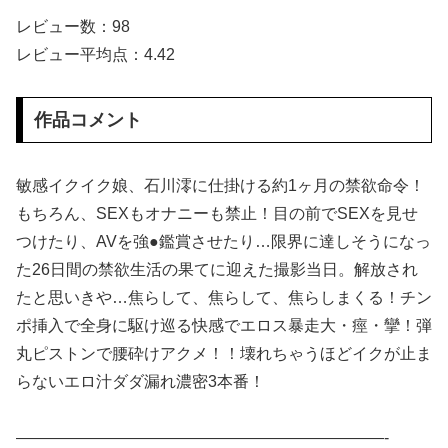
【朗報】芸能界を引退した爆乳、SNSでおっぱい画像を投稿www
レビュー数：98
レビュー平均点：4.42
【画像】ムチムチJK「デカパイ見せつけながらピース！✌」
ハメ撮りプライベート アヘ顔とオホ声の破壊力 やっぱりいいね！【ののか】嬢 有加里ののか
作品コメント
ハメ撮りプライベート 抱き心地満点 Hカップに沼る 森亜秋
敏感イクイク娘、石川澪に仕掛ける約1ヶ月の禁欲命令！
ハメ撮りプライベート 極乳 宇佐美すい
もちろん、SEXもオナニーも禁止！目の前でSEXを見せ
つけたり、AVを強●鑑賞させたり…限界に達しそうになっ
【NIKKE】エレグのエロ画像まとめ 4
た26日間の禁欲生活の果てに迎えた撮影当日。解放され
★川口けいと
たと思いきや…焦らして、焦らして、焦らしまくる！チン
ポ挿入で全身に駆け巡る快感でエロス暴走大・痙・攣！弾
怖い女上司が脱いだらHで可愛かった話-プライベートSEX編-
丸ピストンで腰砕けアクメ！！壊れちゃうほどイクが止ま
らないエロ汁ダダ漏れ濃密3本番！
はるな愛、映画で自身初の母親役を演じることが発覚したんやが
友達の美人3姉妹に狙われた僕のチ○コ！ 前半
———————————————————————-