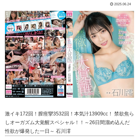
ロシアがウクライナ首都に大規模攻撃、トランプ氏とゼレンスキー氏の和平交渉前に
2025.06.24
【動画】 走る車に石を投げまくる男が警察に捕まりボコボコにされる
【動画】 じゅぼぼぼ！え！これが芸能人のフ●ラだ、綺麗な顔とお口でこんなことしているだ 笑
【画像】 JKさん、日本最大級の”水かけ祭り”フェスでおっ〇ぱい丸見え！大量ぶっかけハプニングｗｗｗ
【画像】 釘崎野薔薇がチクニーで気持ちよくなってるエ□画像
【二次エ□】 機械姦・機械プレイH画像まとめ
【エ□漫画】 バ先で一目惚れしたダウナー女店長のエ●チなサービスで給料0円…！弱点チクビ責めでイカせまくってわからせる…！
【ネオポルテ】 実写配信中に金〇が映る大事故が発生!?
激イキ172回！膣痙攣3532回！本気汁13909cc！ 禁欲焦ら
【朗報】 爆胸の気象予報士さん、NHKから解き放たれる
しオーガズム大覚醒スペシャル！！～26日間溜め込んだ
【悲報】 昭和、やばすぎる 昔は良かったって何だよ
性欲が爆発した一日～ 石川澪