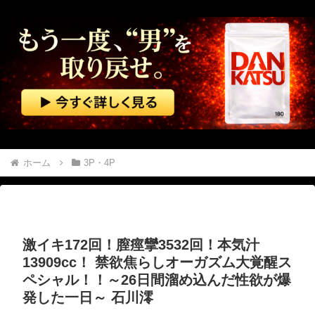
旦那のとこのパート事務員(美人)に呼び止められた。すると「あんな物(昼食)を旦那さんに食べさせるなんて信じられない！」と言い出し...
電気代1時間16円で全身冷却!? 全身を冷やす“人間用冷蔵庫”『ど冷えもんBOX』→工事現場やゴルフ場で導入続々と話題
【画像】 Netflix版『リボンの騎士』、とんでもない事になるｗｗｗｗｗ
【株式投資】 韓国で「真夏の世の夢」崩壊、若者中心に多くの人が「人生オワタ」―中国メディア
広末涼子が活動再開 病名公表を決意させた、次男からの言葉明かす
ホーム
3P・4P
【金利上昇】 年24万円負担増 30代住宅ローンで、内閣府試算
【マジで閲覧注意】 彼女がずっとエアコンを見上げていた。どうしたの？つけた方がいい？ → その時はまだ、本当の理由を知りませんでした…
激イキ172回！膣痙攣3532回！本気汁
美人JDが彼氏のオ○ニー用に送った動画、勝手に晒されて学校中の”共有オカズ” にされる
13909cc！ 禁欲焦らしオーガズム大覚醒ス
ペシャル！！～26日間溜め込んだ性欲が爆
【動画】 パキスタンの山の麓で撮影された鉄砲水が地獄すぎる。
発した一日～ 石川澪