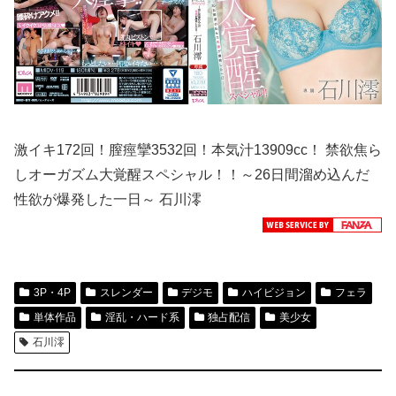
激イキ172回！膣痙攣3532回！本気汁13909cc！ 禁欲焦ら
しオーガズム大覚醒スペシャル！！～26日間溜め込んだ
性欲が爆発した一日～ 石川澪
3P・4P
スレンダー
デジモ
ハイビジョン
フェラ
単体作品
淫乱・ハード系
独占配信
美少女
石川澪