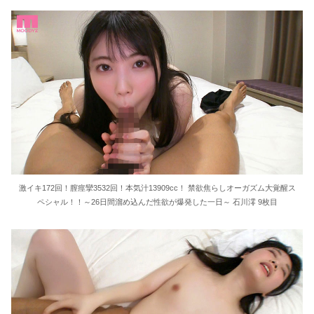
激イキ172回！膣痙攣3532回！本気汁13909cc！ 禁欲焦らしオーガズム大覚醒ス
ペシャル！！～26日間溜め込んだ性欲が爆発した一日～ 石川澪 9枚目