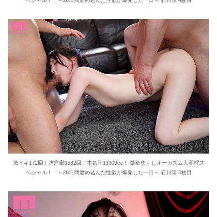
ペシャル！！～26日間溜め込んだ性欲が爆発した一日～ 石川澪 4枚目
激イキ172回！膣痙攣3532回！本気汁13909cc！ 禁欲焦らしオーガズム大覚醒ス
ペシャル！！～26日間溜め込んだ性欲が爆発した一日～ 石川澪 5枚目