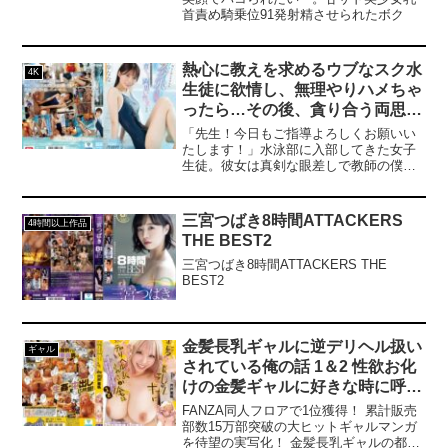
りあったかぁい！！」0.1ミリに壁を越え
首責め騎乗位91発射精させられたボク
たかった～いチ〇ポの刺激が強すぎ
る！！！今までのSEX以上のイキっぷ
り！！何度も、何度も、何度も...イク
熱心に教えを求めるウブなスク水
ッ！！！！容赦ないピストンに膣内を刺
4K
激されて絶頂が止まんないッ！解禁作な
生徒に欲情し、無理やりハメちゃ
のに待望すぎて【10発】大量中出ししま
ったら…その後、貪り合う両思い
した。僕たちはこの日をずっと待ってい
性交に発展。 未歩なな
「先生！今日もご指導よろしくお願いい
たのかもしれない。ありーな本当にあり
たします！」水泳部に入部してきた女子
がとう、これからもよろしくね。------------
生徒。彼女は真剣な眼差しで教師の僕に
----------------------------------------------------------
教えを求めてくる。さらに、彼女は僕を
【プレゼントキャンペーン概要】2024年
父親と思っているのか、べったり懐きな
12月13日（金）10:00 ～ 2025年01月24日
がら接してくる。こんな純粋で、濡れた
（金）10:00の間にキャンペーンにエント
三宮つばき8時間ATTACKERS
4時間以上作品
スク水姿の生徒をみると…襲いたくな
リー＆【50％OFFセール第○弾】の表記が
THE BEST2
る…。………犯したい。でも、僕は教師
ついた商品を購入すると購入点数に応じ
だし、彼女も彼氏がいるから、手を出す
て特典動画をプレゼント。購入点数やエ
三宮つばき8時間ATTACKERS THE
わけには…。狂いそうだ。…………襲っ
ントリー登録などキャンペーンの詳細
BEST2
てしまった。僕を異性と見ずに距離感近
は、特設ページでご確認ください。【注
すぎる無垢で真面目な彼女を襲いハメ
意事項】・プレゼントを受け取るにはキ
て…教師の僕は罪を犯してしまった。
ャンペーン期間中に特設ページでエント
「先生…こんなの最低だよ…あんっう
リーが必要です。・キャンペーン期間
金髪長乳ギャルに逆デリヘル扱い
ギャル
う」最低な教師で、すまない。「先生…
中、第○弾ごとに対象商品は入れ替わりま
されている俺の話 1＆2 性欲お化
もっとください…」……え。最初は嫌が
す。・月額動画はキャンペーン対象外で
けの金髪ギャルに好きな時に呼び
っていた彼女も…気づけば教師の僕のチ
す。------------------------------------------------------
出され生ハメ中出しヤリまくり
ンポを求めて溺れていた。両想いセック
----------------
FANZA同人フロアで1位獲得！ 累計販売
スに発展していた。
宍戸里帆
部数15万部突破の大ヒットギャルマンガ
を待望の実写化！ 金髪長乳ギャルの都合