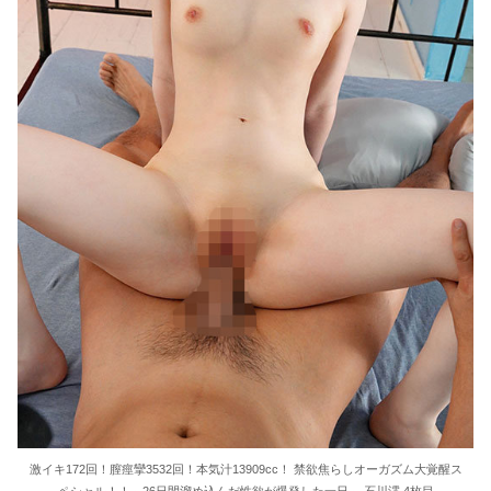
激イキ172回！膣痙攣3532回！本気汁13909cc！ 禁欲焦らしオーガズム大覚醒ス