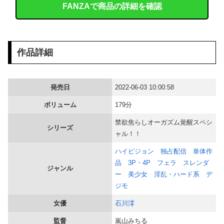
FANZAで商品の詳細を確認
【画像】 北海道、推定300kgのヒグマ登場ｗｗｗｗｗｗｗｗｗｗｗｗｗｗｗｗｗｗｗｗ
【悲報】 熊本県知事、報道陣土足取材にマジギレ「遺族や被災者から強い不満でてる！」 → 記者「例えば？」 → 知事、怒り通り越して呆れてしまう ………
作品詳細
【画像】 「パンツを見せるためだけのアニメ」あったでしょｗｗｗｗｗ
海外「日本なんて行くんじゃなかった…」 日本を知ってしまったディズニー信者、帰国後『本家』に失望する事態に
発売日
2022-06-03 10:00:58
ボリューム
179分
【動画】 女子大生さん、教室でマ○毛チェックしてしまい流出ｗｗｗｗｗｗｗｗｗｗｗｗｗｗｗｗｗｗ
禁欲焦らしオーガズム覚醒スペシ
シリーズ
【画像】 こんなだらしない体型の女子が好きなやついる？
ャル！！
ハイビジョン
独占配信
単体作
美人JDが彼氏のオ○ニー用に送った動画、勝手に晒されて学校中の”共有オカズ” にされる
品
3P・4P
フェラ
スレンダ
ジャンル
ー
美少女
淫乱・ハード系
デ
【正論】 有吉「『俺テレビ見ない』って言う奴おかしいだろ。団子屋で『団子食べない』って言うか？」
ジモ
エネ夫に離婚を突きつけたら私の職場(法律事務所)に乗り込んできた 堂々と「離婚の法律相談です。母の薦めでこちらに参りました」と言っているが、...
女優
石川澪
【悲報】 元フジテレビ渡邊渚さん、『地獄』に逆戻りしてしまう・・・・・
監督
嵐山みちる