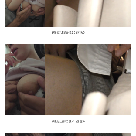
36歳の彼女と結婚したいのに、家族が猛反対。家族から信じられない言葉が飛び出した… 他
クーラーボックス積んで出発→途中で買い足し…50代公務員の“ドライブ”が地獄すぎた 他
窃触記録映像73 画像3
【画像】長濱ねる(27歳)の乳がヤバイと話題にｗｗｗｗ1700万バズｗｗｗｗｗｗｗｗｗｗ 他
【画像】人気Vチューバーさん、とんでもない姿を披露ｗｗｗｗｗｗｗｗｗｗ 他
【悲報】2050年の日本、独身ボッチ祭りが現実になるとかｗｗｗｗ 他
Powered by livedoor 相互RSS
窃触記録映像73 画像4