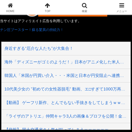
HOME
TOP
検索
メニュー
当サイトはアフィリエイト広告を利用しています。
チン圧ブースター！蘇る驚異の持続力！
身近すぎる“厄介な人たち”が大集合！
海外「ディズニーがゴミのようだ！」日本がアニメ化した米人気SF作品に絶賛の声が殺到中
韓国人「米国が円買い介入・・・米国と日本が円安阻止へ連携」→「日本にはめっちゃ気を遣ってあげるねｗ」「ウォンも救ってくれ・・・」
10代美少女の ”初めての女性器脱毛” 動画、エ□すぎて1000万再生される・・・
【動画】 ゲーフリ新作、とんでもない手抜きをしてしまうｗｗｗｗｗ
「ライザのアトリエ」仲間キャラ3人の画像＆プロフを公開！金髪緑眼のお嬢様「クラウディア」がやっぱり可愛い！
【悲報】 国土交通省さん気が狂ってしまうｗｗｗｗｗｗ