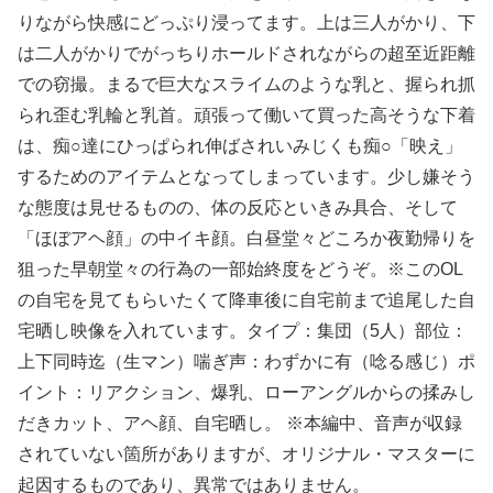
【画像】 ババア（43）シングルマザーの爆乳がこちらｗｗｗｗｗｗｗｗ
りながら快感にどっぷり浸ってます。上は三人がかり、下
は二人がかりでがっちりホールドされながらの超至近距離
大人の色気ムンムンの人妻ちゃんとラブホでハメ撮り素人画像だぁーｗｗｗ
での窃撮。まるで巨大なスライムのような乳と、握られ抓
【エ□漫画】 夏休みに都会からやってきたギャルJKとひょんなことで出会って懐かれたんだけど、頻繁にウチにやって来るようになりある日一線を越え...
られ歪む乳輪と乳首。頑張って働いて買った高そうな下着
は、痴○達にひっぱられ伸ばされいみじくも痴○「映え」
めるる似のA●女優 前田美波、妹と勘違いされるｗｗｗ
するためのアイテムとなってしまっています。少し嫌そう
な態度は見せるものの、体の反応といきみ具合、そして
月刊巨根 巨根イケメンのナンパ術 るかちゃん編
「ほぼアヘ顔」の中イキ顔。白昼堂々どころか夜勤帰りを
【悲報】 味噌ラーメンで行列、出来ない
狙った早朝堂々の行為の一部始終度をどうぞ。※このOL
の自宅を見てもらいたくて降車後に自宅前まで追尾した自
(ヽ´ん`)「ボルト3連覇って凄いな。12年間も世界一かよ」 ←Z世代が困惑www
宅晒し映像を入れています。タイプ：集団（5人）部位：
西野絵美 撮影前にヤっちゃった…ドMだと思ったらドS痴女だった
上下同時迄（生マン）喘ぎ声：わずかに有（唸る感じ）ポ
イント：リアクション、爆乳、ローアングルからの揉みし
同僚からせんべいを貰おうとしたら呆れられた。「ひとカケラちょうだい、嫌いな方でいいから」と言ったら「嫌いな方を自分で買うわけないでしょ」って…
だきカット、アヘ顔、自宅晒し。 ※本編中、音声が収録
されていない箇所がありますが、オリジナル・マスターに
【画像】マジで復活して欲しいAV女優www
起因するものであり、異常ではありません。