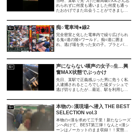
当時、某駅で見つけた最高級のOLさん忘
れられずに何度も通いました何度も通っ
たおかげでまた出会うことができまし
た...今回は服装もエロ過ぎる...パツパツ
のミニスカにノースリーブ姿今の時期に
しか見れない服装ですお姉さんに群がる
痴○電車埼●線2
痴○
野獣の群れ男臭さと熱気でお姉さんの顔
完全密室と化した電車内で繰り広げられ
には汗が噴き出すメスの臭いとオスの臭
る鬼○達の陵○ワールド。痴○達に囲ま
い終始カオス...地獄絵図を楽しむお姉さ
れ、逃げ場を失った女の子。ブラとパン
ん...まさに最高級のOK娘今年の夏最高の
ティを剥ぎ取られ、恐怖で声も出ないま
雌を映像に残せたかもしれませんぜひご
ま凌○の限りを尽くされる。
覧ください...
声にならない嘆声の女子○生…興
痴○
奮MAX状態でぶっかけ
先日、某駅で正義感ぶった男に危うく私
人逮捕されるところでした猛ダッシュで
逃げ切りましたが…最近、駅を利用して
いる皆さん警戒心がすごいのでいつまで
続けられるのか今のうちにお気に入りの
タゲ記録を残さねば…さて、今回の映像
本物の○漢現場へ潜入 THE BEST
痴○
は春先に某駅にて女生をタゲにしたもの
SELECTION vol.3
です小柄でおとなしそうな女生一番端の
車両に乗り込んだので、すぐ後ろにぴっ
本物の○漢を求めて三千里！新たなシーズ
たりついて一緒に乗車ぐいぐいと押し込
ンへ向けて、BEST第三弾！なんと○漢シ
んでいき簡単には降車できないポジに誘
ーンはノーカットのまま収録！！変態の
導さわさわ…スカートの中に手を入れ内
行き着く先は○漢である。毎朝見かける電