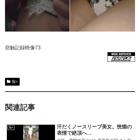
窃触記録映像73
痴○
関連記事
汗だくノースリーブ美女。恍惚の
痴○
表情で絶頂へ…