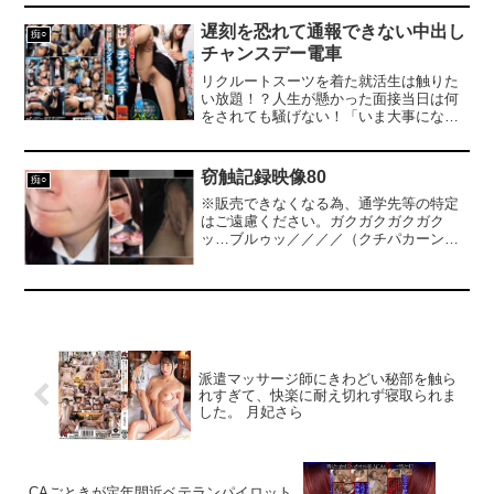
腿へ…ビクビクッ…ヤァダメェエ…サワ
車で、○漢は本当に存在する！手マンをさ
ラナイデェ…声にならない嘆声言葉とは
れてあえぎ声を必至にガマンする女。感
遅刻を恐れて通報できない中出し
痴○
裏腹に下着のあたりが蒸し暑くなり、濡
じすぎて震えてしまう女。睨みと憎しみ
チャンスデー電車
れている大きくなってきたクリちゃんを
をぶつけ、いつしか指技に感じてしまう
コリコリとフェザータッチビクビク…ハ
女。○漢社会を信じていなかった女たちが
リクルートスーツを着た就活生は触りた
ァハァもう体に力が入ってません愛液で
現実に迫る！車内で漏れる喘ぎ声を聞
い放題！？人生が懸かった面接当日は何
粘りが出た指先で蜜壺を刺激どんどん指
け！明日から通勤が楽しくなる。貴方の
をされても騒げない！「いま大事になっ
がヌルヌルに…指を細かく震わせ中の壁
目で現実を確かめろ！○漢実録ノンフィク
たら遅刻しちゃう」声を出さないように
を押すように触れる（どぉ？気持ちい
ションドキュメンタリーはここにあ
必死に耐える女子大生をイカセまくり！
い？）耳元で囁いてあげたいwwwもはや
る！！！※○漢抑止力のための作品です。
我慢したのに…面接に行くことを妨害さ
窃触記録映像80
指だけで逝かせてあげたかったがロータ
痴○
※本編中、音声が収録されていない箇所
れ絶望！頭の中が真っ白になり放心状
ー使用でさらに夢の国へ誘うハァア…ビ
がありますが、オリジナル・マスターに
※販売できなくなる為、通学先等の特定
態！無気力マンコをハメまわし中出
クビク（ヤバイ…モウガマンデキナイ）
起因するものであり、異常ではありませ
はご遠慮ください。ガクガクガクガク
し！！ ※本編顔出し
私の息子が叫んでいたので最後に大仕事
ん。
ッ…ブルゥッ／／／／（クチパカーン）
愛液ヌルヌルパンティの中へ息子を…ス
ガウッガクッッ！！ガッ…／／（アタマ
リスリ…グチョグチョ（アアアアイクイ
フリフリー）ガクッガッッガクゥツ
クイク）モウヤメテェ…ドピュ…アァア
ー！！／／／／／／／／（アゴガクゥパ
ァアァ…ハァハァ（*´Д`）ハァハァ今回の
カンッ）「ンッゥ…アンッ。」etc×20ぐ
子は興奮する声を出してくれたのでいつ
らい…これの繰り返し、リアクション良
もより濃ゆい精子で汚すことができまし
き映像です。それも当然というか同調し
たwwwまたお会いできる日を心待ちにし
ちゃうぐらいの責められ方。10分以上に
ております（ ^^） _旦~~ ※本編中、音声
派遣マッサージ師にきわどい秘部を触ら
わたり焦らされたのちに、めちゃくちゃ
が収録されていない箇所がありますが、
れすぎて、快楽に耐え切れず寝取られま
綺麗なピンク乳首巨乳を両サイドから同
オリジナル・マスターに起因するもので
した。 月妃さら
時責め＆紐パンふともも残しの執拗かつ
あり、異常ではありません。 ※本編顔出
ねちっこち手マンをこれまた10分近くさ
し
れちゃってるので普通の娘でも、一瞬の
気のゆるみと許しで堕ちてしまうこと必
須だとおもいます。ビジュよし、乳よ
CAごときが定年間近ベテランパイロット