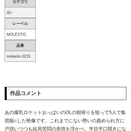
カテゴリ
【最新画像】 元バレー代表・狩野舞子(38)の現在がいくらなんでも即ハボすぎる！
痴○
レーベル
【マジで閲覧注意】 彼女がずっとエアコンを見上げていた。どうしたの？つけた方がいい？ → その時はまだ、本当の理由を知りませんでした…
MOLESTIC
AVって中出ししまくってるけど
品番
【悲報】 元れいわ代表の山本太郎さん、変わり果てた姿で見つかる
molestic-0215
【画像】見せブラ・見せパン、過去にないレベルで流行ってしまうｗｗｗ
海外「飛田新地でこんなアイドル級の子と即ハメできるのかよ」⇒ 晒された無修正動画がコチラ
専門家「日本車はダサい、見てて恥ずかしい」
作品コメント
【画像】 この全員孕ませないと出れない部屋ｗｗｗ
あの爆乳ロケットおっぱいのOLの朝帰りを狙って5人で集
窓に座ってオナ○ーしているギャルがイって満足したようだｗｗｗ
団痴○した映像です。これまでにない勢いの責められ方に
戸惑いつつも結局苦悶の表情を浮かべ、半目半口開きにな