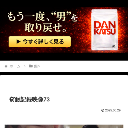
仲良し女子3人が同じ中学を一緒に受験して合格したから3人で進学するんだってと言ってる
【速報】 新ガチャ「彩獣神祭」登場！？ルール詳細がこちら
アメリカ・ミシガン州の民主党予備選挙 イスラム教徒の“急進左派”候補が勝利確実に⋯トランプ氏は批判
【速報】 しんぶん赤旗、短期間に1700件の購読申し込みで嬉し泣き→「うそでーす」虚偽申し込みと判明→ 共産党が刑事告訴「厳重な処罰を求める」
【衝撃】 中国製ルーター20機種にバックドア発見！ ネットに繋ぐだけで35秒ごとに中国のサーバーと通信
ホーム
痴○
【アメリカ】 ウォルマートでクリスマスの悪ふざけが騒動に サンタ姿のTikTokerに客が激怒
【動画】 ウクライナのダンサーの驚くべき超絶足技ダンスが凄すぎるｗ！！
窃触記録映像73
若いママが顔を洗っていた。何事も見て覚えるんだよ → 目の前にいる子はこうします…
2025.05.29
海外「飛田新地でこんなアイドル級の子と即ハメできるのかよ」⇒ 晒された無修正動画がコチラ