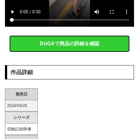
【悲報】 吉岡里帆さん、アドリブで相手役俳優の手を取りお胸に押し当てる（画像あり）
『太閤立志伝V』って知面白いの？
中国が対米ドローン規制強化して世界が騒然！←「事実上の禁輸措置か？」（海外の反応）
DUGAで商品の詳細を確認
【肥満】 103キロで彼氏にフラれた女の末路が悲惨すぎるｗｗｗｗ
【画像】 セクシー女優・三浦恵理子、全裸ナマ乳がHすぎる
作品詳細
サッカーの選手に落雷、帰らぬ人となる
カープ、ピースナイターで最下位転落。小園猛打賞2打点！モン2ラン！秋山菊池泰名原マルチ！ファビ1打点！14安打1発7得点の反撃も逆転負け【広島7-...
発売日
2024/04/20
【朗報】 秋田にアラブが2兆円の投資決定ｗｗｗ
シリーズ
【速報】 イオンモール熊本の爆発原因が判明！！！！
窃触記録映像
【悲報】 味噌ラーメンで行列、出来ない