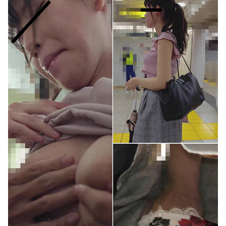
【動画】 野菜売りのおじさんにドローンを特攻させるおそロシア。
ワイ「米津玄師ってソロじゃなくてバンドのボーカルならよかったよね」
SuperGT：2027年からのワンメイクタイヤがGT500→ブリヂストン、GT300→ダンロップに決まったわけだが
NHKでも性加害！番組出演者Ｘ特定なら降板ドミノ 被害者があえて〝最強〟労働組合を頼ったワケ
【FANZA】 2026年8月7日(金)配信開始作品
葬送のフリーレン フェルンを脱がしていくエ□クリッカーゲーム 一級魔法使い、簡単に催眠術にかかる。
混浴露天風呂の女性客見て甥っ子がフルぼ●きしてしまう事案が発生 part4
【二次エ□】 褐色肌美人まとめ、健康美が最高すぎるH画像ｗ
【ホリミヤ】 吉川由紀ちゃんとハメ撮りえ●ち♥
【画像】坂道女子のバスト一覧ｗｗｗｗｗｗｗｗｗｗｗｗwｗｗｗｗ