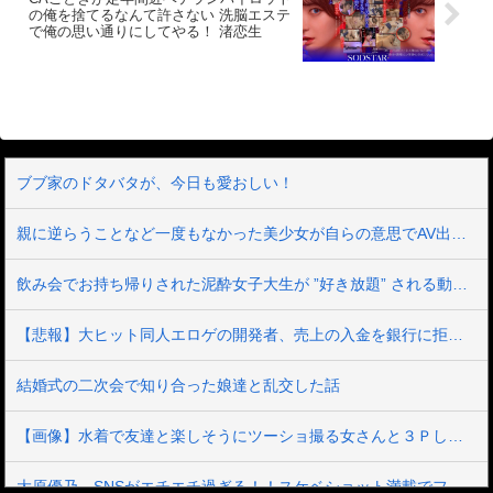
し、服装良し（ついでにPもよし）の三方
の俺を捨てるなんて許さない 洗脳エステ
良し。焦らしと責めのバランスが5:5の20
で俺の思い通りにしてやる！ 渚恋生
分超の尺。電車モノ、○K、カラダは正直
なコ、公衆の面前でいかされるコが好き
な方ならHDDに保存したくなる逸品かと
おもいます。見た目は活発でソフトボー
ルをしてそうな体育会系だけど可愛い系
の万人受けする人気者って感じです。最
後に太ももに辛うじてくっついている紐
パンを抑えながら降車するところも◎お
ブブ家のドタバタが、今日も愛おしい！
早めにどうぞ。【タイプ】集団（3）【部
位】上下同時迄（上半身露出／ブラ下げ
／上から乳半出し乳首丸出し、紐P／白色
親に逆らうことなど一度もなかった美少女が自らの意思でAV出演 箱入りお嬢様の中に21年間、封印されていたいびつな性的妄想が爆発 憧れ続けた被虐プレイに涙目で歓喜のマゾアクメ 真宮しおり
／P上からのクリいじり、P脇からの指生
挿入、P太もも残しピストン）【喘ぎ声】
有（多め）【ポイント】なんといっても
飲み会でお持ち帰りされた泥酔女子大生が ”好き放題” される動画。ほぼレ●プだろこれ…
アゴが外れたようなリアクションと喘ぎ
声。そして恵まれた躯体とビクり具合。
真面目そうにみえたただの変態○K。電車
【悲報】大ヒット同人エロゲの開発者、売上の入金を銀行に拒否され受け取れず、多額の納税義務だけが残る
内で開発されて狙って1号車に乗る未来が
目に見えます。 ※本編中、音声が収録さ
れていない箇所がありますが、オリジナ
結婚式の二次会で知り合った娘達と乱交した話
ル・マスターに起因するものであり、異
常ではありません。
【画像】水着で友達と楽しそうにツーショ撮る女さんと３Ｐしたいンゴ
大原優乃、SNSがエチエチ過ぎる！！スケベショット満載でファン大興奮ｗｗ