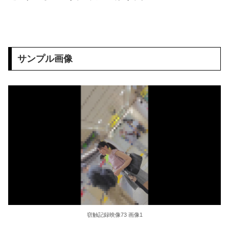
【画像】仙台育英初の女子野球部員・星よつはがガチで可愛すぎる！
奥田いろはちゃん、市民プールで18m泳ぐ！！！【乃木坂46】
真・友達の母親 長澤史華
サンプル画像
大好きな祖母にまさか童貞を捧げることになろうとは 和泉絹江
極上熟女が卑猥な淫語とシチュエーションで貴方をダメにする最高の完全主観シコシコオナニーサポート 三枝木玲実
【悲報】行きつけの居酒屋に立ち寄った男、会計が100円だった結果・・・
【海外の反応】ネット上での中国のプロパガンダ工作ってどれくらいあるんだろうな → 「どこの国も同じようなことをやってるよな」「中国に関する情報はマジで両極端なものしかない」
乙羽あむ 画像695枚【ヌード】
結婚式の二次会で知り合った娘達と乱交した話
窃触記録映像73 画像1
近藤あさみ 大人になると衣装も下着になり露出度も高くなるのでいいですよね～！