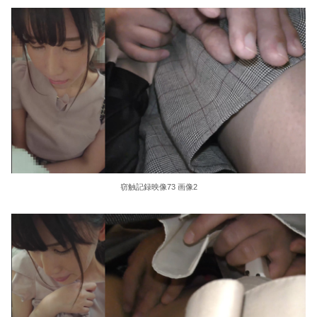
東大教授「今は織田信長は天才ではなく凡人だったという説が強いがそれは違うと思う」
激しく揺れる小さな胸が愛おしくてたまらない
【ＳＭ・調教】出会い系でエッチした最高のドＭ女
日本政府の突然のビザ厳格化に中国人から批判殺到。「もう鎖国しろ」「あきれてモノ言えない」
松居一代 画像36枚【ヌード】
素人ＡＶ面接 ~ロリ娘にセクシーランジェリーを着せて生中ハメ~
窃触記録映像73 画像2
まんチラの誘惑 ~ダチの母ちゃんと~
アラサー喪女の暴走オーガズム
月刊 古瀬玲
激しめイラマが好き！