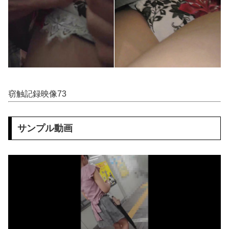
【画像】 宇垣美里「学生時代は全然モテなかったです」←これほんまかぁ？w w w w w w w w
【画像】 爆乳女さんたち、お◯ぱいの血管が透けてしまうｗｗｗwｗｗｗｗｗｗｗｗ❤
【画像】 エ□漫画「チ●コの先が子宮に挿入ｗｗｗ」←これ有り得るの？ｗｗ
【画像】 北海道、推定300kgのヒグマ登場ｗｗｗｗｗｗｗｗｗｗｗｗｗｗｗｗｗｗｗｗ
窃触記録映像73
韓国人「韓国サッカー協会が行った国際試合の性的接待の全容がこちら…」→「完全に買収してる…（ブルブル」＝韓国の反応
自杀殳するための道中で露出狂に出会った。自分でもよく分からないけどソイツの腕をしっかり掴んで境遇を泣きながら話した。すると露出狂は…
サンプル動画
【画像】 こんなだらしない体型の女子が好きなやついる？
中国人当たり屋『よし飛び込むぞ！』→バス運転手の反応が強すぎて吹いたｗ
【画像】 ディズニーのおいなり巻（600円）、賛否両論ｗｗｗｗｗｗｗｗｗ
積水ハウス「地面師に55億円騙し取られた…」ワイ「はえーかわいそう…会社滅茶苦茶やろなぁ」→