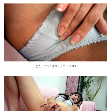
恋人シコシコ誘導オナニー 画像9