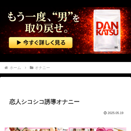
【呆然】 兄が『結婚したい』と連れて来た女忄生がアレルギー持ちだった。両親は難色を示したが兄は結婚し実家とは疎遠状態に。その後、兄夫婦に子供が2人生まれたが...
ネットの広告が気持ち悪い…角栓、歯茎 苦情が急増
【画像】 ワイ「ミルク出たね」美少女「出たね、じゃねえ」
【ニューヨーク】夫の股間を触る女にブチギレる妻
【動画】 音がカッコ良すぎるｗ！！でっかい「三角定規」のブーメラン！！
ホーム
オナニー
【マジで閲覧注意】 彼女がずっとエアコンを見上げていた。どうしたの？つけた方がいい？ → その時はまだ、本当の理由を知りませんでした…
美人JDが彼氏のオ○ニー用に送った動画、勝手に晒されて学校中の”共有オカズ” にされる
恋人シコシコ誘導オナニー
【動画】 パキスタンの山の麓で撮影された鉄砲水が地獄すぎる。
2025.05.19
やっぱり肉が好き