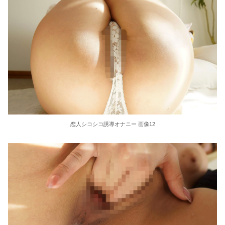
恋人シコシコ誘導オナニー 画像12