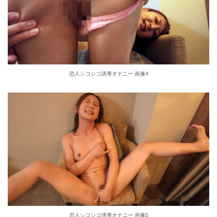
東大教授「今は織田信長は天才ではなく凡人だったという説が強いがそれは違うと思う」
激しく揺れる小さな胸が愛おしくてたまらない
【ＳＭ・調教】出会い系でエッチした最高のドＭ女
恋人シコシコ誘導オナニー 画像4
日本政府の突然のビザ厳格化に中国人から批判殺到。「もう鎖国しろ」「あきれてモノ言えない」
松居一代 画像36枚【ヌード】
素人ＡＶ面接 ~ロリ娘にセクシーランジェリーを着せて生中ハメ~
まんチラの誘惑 ~ダチの母ちゃんと~
アラサー喪女の暴走オーガズム
月刊 古瀬玲
激しめイラマが好き！
恋人シコシコ誘導オナニー 画像5