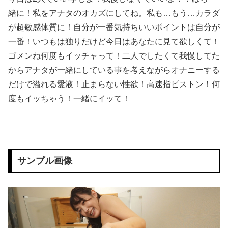
緒に！私をアナタのオカズにしてね。私も…もう…カラダ
【悲報】 味噌ラーメンで行列、出来ない
が超敏感体質に！自分が一番気持ちいいポイントは自分が
一番！いつもは独りだけど今日はあなたに見て欲しくて！
ワイ「セ○クスしよｗｗｗｗ」女友達「ヤってもいいけど……」→○起チ○ポを擦りつけまくった結果ｗｗｗｗｗｗｗｗ
ゴメンね何度もイッチャって！二人でしたくて我慢してた
【画像】 7人のビキニ女子をタイプ別に並べてみた結果ｗｗｗｗｗｗ
からアナタが一緒にしている事を考えながらオナニーする
だけで溢れる愛液！止まらない性欲！高速指ピストン！何
顔は50点ぐらいだけれどお○ぱいが2万点の女性が見つかるｗｗｗ
度もイッちゃう！一緒にイッて！
【画像】 日テレ女子アナさん、とんでもないグラビアを披露した結果・・・
【悲報】 熊本県知事、報道陣土足取材にマジギレ「遺族や被災者から強い不満でてる！」 → 記者「例えば？」 → 知事、怒り通り越して呆れてしまう ………
サンプル画像
中国「台風接近！」台風13号「三峡直撃予測」中国「上流大洪水！（三峡上流」中国都市「8/5の映像（動画」三峡ダム「緊急放流（決壊危機」中国「下流大水害（震え声」→
【株式投資】 韓国で「真夏の世の夢」崩壊、若者中心に多くの人が「人生オワタ」―中国メディア
広末涼子が活動再開 病名公表を決意させた、次男からの言葉明かす