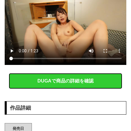
【画像】 「マスク美人さん、また我々を欺く」←海外でも流行りだした結果がこちらw w w w w w w
【動画】 クソガキロケット、怖すぎる…これよく轢かずに止まれたな
【画像】 最近のスク水、お股のところがエチエチすぎるｗｗｗ
海外の反応：韓国サッカー協会、国際審判員らを性接待
【驚愕】 55歳・大久保佳代子“現在の性欲”について衝撃告白「休みの日とかそうだね、だいたい…」
【高校野球】 青森山田のユニフォームが話題沸騰！称賛続々 「涼しそう」「熱中症対策では？」「Tシャツみたい」
DUGAで商品の詳細を確認
【人工障がい者】 甥(28)「両親が亡くなったんで僕のこと引き取ってほしいんですけど！」なんでいい年したヒキニートを引き取らなきゃいけないんだ...
韓国のポルノ映画ですがガチでエ□いのでご覧下さいｗｗｗ
作品詳細
【悲報】 風俗嬢と旅行に行った結果ｗｗｗｗｗｗｗｗｗｗｗｗｗｗ
【正論】 ナイナイ岡村に世の夫たちが『大共感』してしまうｗｗｗｗｗｗｗｗ
発売日