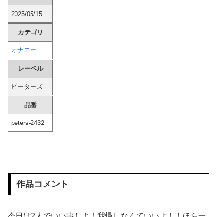
【画像あり】 リーンの翼とかいう物語のエンディングが富野作品の中でも屈指の美しさを誇る作品
2025/05/15
カテゴリ
【AIリマスター】人妻監禁レズ調教 友田真希
オナニー
【画像】 街中のOLさん、透けたTバックのパン線がどちゃシコすぎるｗｗｗ
レーベル
韓国人「現在の日本の沖縄のスーパーは台風のおかげでこうなりました」
ピーターズ
【画像】 めるる、ヒルナンデス見せたデカケツがそそる
品番
peters-2432
【悲報】 観光客「やっぱり本場のジンギスカンは美味い！」道民ワイ「ぷっｗｗｗｗ」
家族が車停める所は石畳でそこには２台家族の車停めてたんだけど、中庭の芝生上に知らない車が4台停まっていた 父が運転手捕まえ「芝生を弁償して...
盗撮魔「大学一の美女のトイレ盗撮してたらマ○コから精●出てきたんだが…」（動画あり）
作品コメント
SHEINのブラのレビューで画像有りのフィルタ使うと素人のお○ぱい見放題ｗｗｗｗｗｗｗ
芸能界を引退した爆乳女、なぜか今もSNSでお◯ぱい画像を投稿！
今日は2人でいい事しよ！我慢しなくていいよ！！ほら一