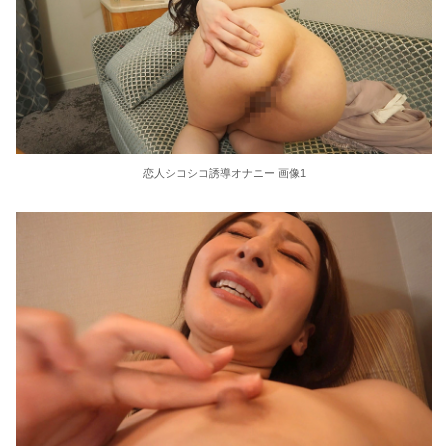
【動画】 女子大生さん、教室でマ○毛チェックしてしまい流出ｗｗｗｗｗｗｗｗｗｗｗｗｗｗｗｗｗｗ
美人JDが彼氏のオ○ニー用に送った動画、勝手に晒されて学校中の”共有オカズ” にされる
【画像】 女子高生「え待って、パパが隣りの車両いる。。。」
【画像】 女さん、アソコにとんでもない物を入れて病院に担ぎ込まれる
恋人シコシコ誘導オナニー 画像1
海外「飛田新地でこんなアイドル級の子と即ハメできるのかよ」⇒ 晒された無修正動画がコチラ
【驚愕】看護師(若い女)にチ○コ拭かれたらｗｗｗｗｗｗｗｗｗｗｗ
現役学生ナンパ成功case.24 ゆいちゃん/かなうちゃん/りのちゃん
出前泥棒への報復制裁～監禁ドS責めで快楽に堕ちた敏感お漏らしアクメ女～ 藤田ゆず
【悲報】桑田真澄「今の野球は長打、速いボールばっか」
妻の父の通夜で酒に酔って歌って踊った上に故人の鼻に豆を詰めてしまった。それで妻が実家に帰ると…どうすれば許してくれるだろう。