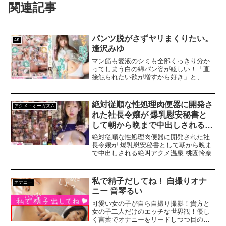
関連記事
パンツ脱がさずヤリまくりたい。
4K
逢沢みゆ
マン筋も愛液のシミも全部くっきり分か
ってしまう白の綿パン姿が眩しい！「直
接触られたい欲が増すから好き」と、布
越しの焦らしを愉しんでいます。「パン
ツ越しにまず入れて」濡れすぎてて亀頭
がパンツごと吸い込まれて…もう最高の
絶対従順な性処理肉便器に開発さ
アクメ・オーガズム
気分！下着の上から極限愛撫！履いたま
れた社長令嬢が 爆乳慰安秘書と
まの新性感SEX！
して朝から晩まで中出しされる絶
叫アクメ温泉 桃園怜奈
絶対従順な性処理肉便器に開発された社
長令嬢が 爆乳慰安秘書として朝から晩ま
で中出しされる絶叫アクメ温泉 桃園怜奈
私で精子だしてね！ 自撮りオナ
オナニー
ニー 音琴るい
可愛い女の子が自ら自撮り撮影！貴方と
女の子二人だけのエッチな世界観！優し
く言葉でオナニーをリードしつつ目の前