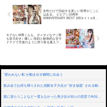
がイクまで勝手にいかないでよ！なんて
言われても…。僕はどうしたらいいので
しょうか？こんな激しい激ピストン耐え
女性だけで完結する美しい世界がここに
はある。 ビビアン10周年
られません！僕は女性主導のオナニーの
ANNIVERSARY BEST 100タイトル8時
玩具です。
間
モテないM男くんも、ダメダメなマゾ君
も皆大好き♪ 優しい笑顔と献身的な甘サ
ドテクで天使のように搾り取る素人ファ
ン家凸SPECIAL 小那海あや
“変われない私”が動き出す瞬間に出会う
飲み会でお持ち帰りされた泥酔女子大生が ”好き放題” される動画。ほぼレ●プだろこれ…
親に逆らうことなど一度もなかった美少女が自らの意思でAV出演 箱入りお嬢様の中に21年間、封印されていたいびつな性的妄想が爆発 憧れ続けた被虐プレイに涙目で歓喜のマゾアクメ 真宮しおり