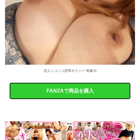
恋人シコシコ誘導オナニー 画像15
FANZAで商品を購入