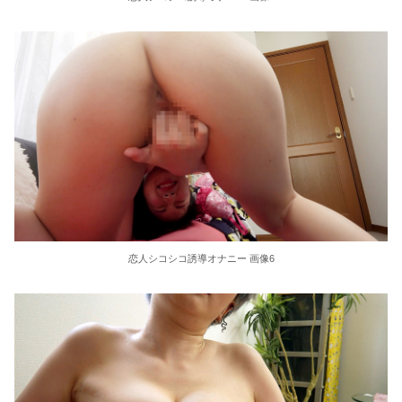
36歳の彼女と結婚したいのに、家族が猛反対。家族から信じられない言葉が飛び出した… 他
クーラーボックス積んで出発→途中で買い足し…50代公務員の“ドライブ”が地獄すぎた 他
【画像】長濱ねる(27歳)の乳がヤバイと話題にｗｗｗｗ1700万バズｗｗｗｗｗｗｗｗｗｗ 他
【画像】人気Vチューバーさん、とんでもない姿を披露ｗｗｗｗｗｗｗｗｗｗ 他
【悲報】2050年の日本、独身ボッチ祭りが現実になるとかｗｗｗｗ 他
Powered by livedoor 相互RSS
恋人シコシコ誘導オナニー 画像6