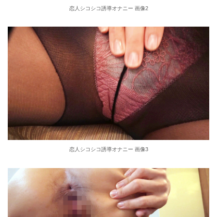
【悲報】前輪が2輪あるバイク
恋人シコシコ誘導オナニー 画像2
【朗報】みい山作者・亜月ねねちゃんがチョロくて可愛い
【悲報】外国人の医療費未払いが多すぎたので病院が外国人の治療を断るようになってしまう
ハメ撮りプライベート フェロモン美尻 わたしスケベなの 高嶋和
ハメ撮りプライベート アヘ顔とオホ声の破壊力 やっぱりいいね！【ののか】嬢 有加里ののか
なんで日本って原爆落とされたの？
絵恋空 画像455枚【ヌード】
恋人シコシコ誘導オナニー 画像3
亡くなった祖父の部屋を整理してたらガチホモ系の本が出てきた。教師だったので「没収品だと思いたい」と片付けを続けたら押入れから…
近藤あさみ 大人になると衣装も下着になり露出度も高くなるのでいいですよね～！
動くぬいぐるみだった頃【再】