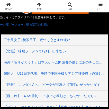
HOME
TOP
検索
メニュー
当サイトはアフィリエイト広告を利用しています。
チン圧ブースター！蘇る驚異の持続力！
三十路女子×後輩男子、近づく心とすれ違い
【悲報】 味噌ラーメンで行列、出来ない
海外「ありがとう！」日本人ゲーム開発者の親切にあのチェコの英雄も超感動
韓国人「U17日本代表、決勝で中国を破りアジア杯優勝（通算5回目・最多優勝国）」→「韓国は8強で落ちたのに・・・もう越えられない壁になってしまったね」「韓国は監督の問題が大きい」「日本はもうどんなに精神勝利したところで超えられない壁である」
【悲報】 ニンダイさん、ピークが開幕大谷翔平のがっかりダイレクトだったと言われてしまう
【艦これ】 E4-5の削りって水上と機動どっちでやったでち？
【プラモ・おもちゃほか】 DMM「【最大50%OFF】激アツ！おもちゃ・ホビー夏セール」【本日開催】