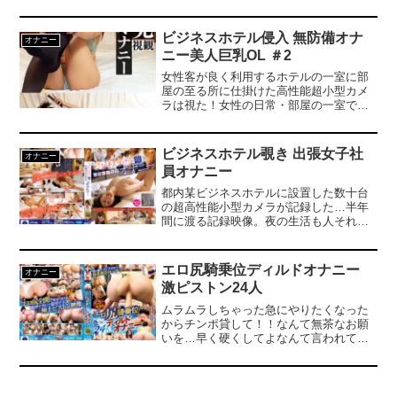
でエッチなカラダを見せてくれます！私
を見ながらシコシコ！私をアナタのオカ
ズにしてね！！ほら～おまんこくぱぁ～
ビジネスホテル侵入 無防備オナ
オナニー
アナル見せつけ貴方を挑発！一緒にイ
ニー美人巨乳OL ＃2
コ！そして発射まで導いてくれます。抜
きすぎ注意です！＃るい
女性客が良く利用するホテルの一室に部
屋の至る所に仕掛けた高性能超小型カメ
ラは視た！女性の日常・部屋の一室で誰
も居ない場所で繰り広げられる本気の性
処理は想像以上をはるかに超える行為だ
った！！2度3度絶頂は当たり前！仕事の
ビジネスホテル覗き 出張女子社
オナニー
ストレスを性処理で発散しているのだろ
員オナニー
う。最近は肉食系の女性が多い！仕事の
頑張り過ぎで彼氏も居なく性欲処理する
都内某ビジネスホテルに設置した数十台
暇もないのだろうか？それとも足りてな
の超高性能小型カメラが記録した…半年
い？欲が溜まっているのだろう…。
間に渡る記録映像。夜の生活も人それぞ
れ…エロが溢れている！美乳OL・巨乳
OL・大人しそうな女程、男性経験は多そ
うだ…ドスケベ間違いなし！人前では見
エロ尻騎乗位ディルドオナニー
オナニー
せないであろう、独りぼっちで無防備な
激ピストン24人
姿がエロ過ぎる…だから覗きは止められ
ない！紛れもない事実は女は男より性欲
ムラムラしちゃった急にやりたくなった
が強い！
からチンポ貸して！！なんて無茶なお願
いを…早く硬くしてよなんて言われて
も…。そんな急にと思いつつも…目の前
でキツキツのオマンコの奥までずっぽり
咥え込まれるチンポ。激しい腰使いで激
ピスされ、あっという間に爆発寸前！私