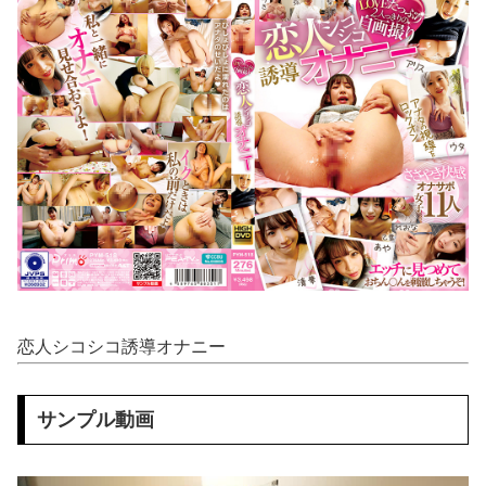
【櫻坂46】 日向坂46大田美月、この四期生らと交流がある模様
【ネオポルテ】 実写配信中に金〇が映る大事故が発生!?
葬送のフリーレン フェルンを脱がしていくエ□クリッカーゲーム 一級魔法使い、簡単に催眠術にかかる。
生意気バレー部メスガキを生ハメでわからせる♥️????♥️????♥️
【動画】 じゅぼぼぼ！え！これが芸能人のフ●ラだ、綺麗な顔とお口でこんなことしているだ 笑
【画像】 JKさん、日本最大級の”水かけ祭り”フェスでおっ〇ぱい丸見え！大量ぶっかけハプニングｗｗｗ
【画像】 釘崎野薔薇がチクニーで気持ちよくなってるエ□画像
恋人シコシコ誘導オナニー
今iPhone 17 Pro Max買うってあり？
【画像】 「ビールと水を交互に飲まないと倒れるグラス」発売
サンプル動画
【悲報】 昭和、やばすぎる 昔は良かったって何だよ