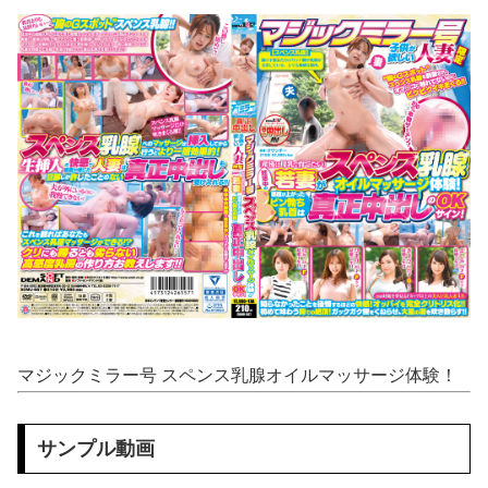
【閲覧注意】 絶望の瞬間、これ以上の光景はない・・・・・（動画あり）
【マレーシア】 交通トラブルで激高、危険運転の末に側溝へ転落 車は大破、男に重い法的責任も
桜空もも 経営悪化した高級旅館を立て直すため…セッ●スレスのカップル客に女将自ら生ハメ性奉仕。
【8K VR】 「普段は強気な美人担当者がベッドの上ではドMに…！」全てのストレスから解放される
モデル系スレンダー貧乳の美女たちが、ヌードになった芸術的ちっぱい
巨乳面接官「ぼ●き能力に問題は無さそうですね♥️次は強度を検査します♥️射精したくなったら我慢せず出してください♥️」社長専属性欲処理係に合格した件♥️????♥️
【動画】 可愛い元気なバイトの女の子！ホテルへ。寝ている彼女のマ●コをそーっとイジイジ 笑
【天才】 雪が溶けると何になる？理系「水になるでしょw」文系ワイ「はぁ～…」→結果ｗｗｗ
マジックミラー号 スペンス乳腺オイルマッサージ体験！
【悲痛】 溺れた11歳息子を助けようと川へ…40歳父親が死亡 息子は母親が救助 愛知
サンプル動画
【悲報】 ロシアさん、国民の財産を没収しはじめるｗｗｗｗｗ