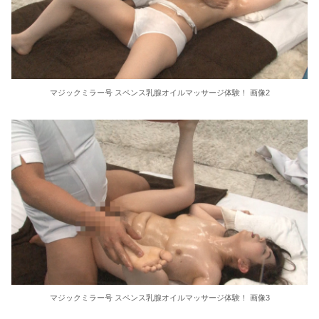
童貞は幼なじみに奪われました…THE BEST 8時間
レインボー池田、超美人女子アナと結婚www
【画像】女さん「貧乳だから男水着で市民プールいったら周りがコソコソしだしてやばいwww」5万いいね
マジックミラー号 スペンス乳腺オイルマッサージ体験！ 画像2
ヤンデレギャルは彼を得る為なら手段を選ばない スノードロップのように美しく危険な愛 成望るか
KMPの激アツ作品をこれでもかと詰め込みました！全レーベル網羅！！×人気作品厳選！！お中元スペシャル！！
【桃乃木かな】《エロ動画×ギャル》一途に求めてくる美少女の熱い吐息を受け止め濃厚接吻で乱れさせる日々
【TL】助けた天使(?)は猫かぶり!?
泉りおん 画像4262枚【ヌード】
アメリカが朝鮮戦争で勝つにはどうしたらいいのか？
マジックミラー号 スペンス乳腺オイルマッサージ体験！ 画像3
親戚の結婚式に行ったら元彼の友人がいた。元彼も同じ式場で挙式するようで「乱入するなよｗ」と笑われ…