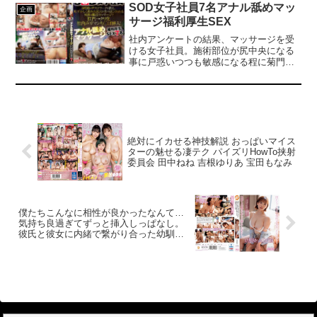
…。予想してなかったチンポとの対面、
SOD女子社員7名アナル舐めマッ
するあんなちゃんなのでした…【街角素
企画
さらにフニャチンから勃起に至るまでの
人モニタリング】B:90 W:60 H:99 ※本編
サージ福利厚生SEX
一部始終を見てしまう。驚きと興奮が入
顔出し
り混じった瞬間にとる行動とは？
社内アンケートの結果、マッサージを受
ける女子社員。施術部位が尻中央になる
事に戸惑いつつも敏感になる程に菊門を
ほぐされ、快楽スイッチを入れられたら
ペニ棒が入っても拒みづらく、残り少な
い理性で声をこらえ膣内側もマッサージ
されてイク。打ち合わせルームに設置さ
れた仕切りの薄いブースで行われた尻穴
クリ化施術。
絶対にイカせる神技解説 おっぱいマイス
ターの魅せる凄テク パイズリHowTo挟射
委員会 田中ねね 吉根ゆりあ 宝田もなみ
僕たちこんなに相性が良かったなんて…
気持ち良過ぎてずっと挿入しっぱなし。
彼氏と彼女に内緒で繋がり合った幼馴染
との3日間 美園和花