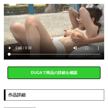
【画像】 女性、『大人の●もちゃ』を入れたままMRI検査を受けた結果 →
【恐怖】 東名高速で結婚式の衣装合わせに向かっていた夫婦の車に何度も何度も追突した60歳の男がヤバすぎる…こんなのに遭遇したらどうすればいいの？
AIが考えた「AKB48っぽい衣装」がこちらです！！！
【画像】 サンモニの女子アナさん、日曜の朝から素材を提供してしまう
侍戦士、井端を酷評「選手との会話がほとんどなく意思疎通が難しかった。大谷さえ『マジで笑わなくね?』と言うほど」
【画像】 美人陸上選手、お尻の撮影を許可してしまった結果ｗｗｗｗｗｗ
韓国人「韓国のイメージ失墜は免れないのか？2011〜12年の国際試合における外国審判への接待疑惑が海外で一斉に報じられる‥」
DUGAで商品の詳細を確認
【悲報】中国製ルーター、またまたバックドア発見ｗｗｗｗｗｗｗ
赤信号で追突してきた加害女性、降りてこず謝罪ポーズ→「わざとじゃないのに保険使うの！？」と大号泣ｗｗ被害者の私を悪者扱いし、旦那まで「妻を...
作品詳細
【画像】 影山優佳さん(25)、下着姿であたシコが止まらない