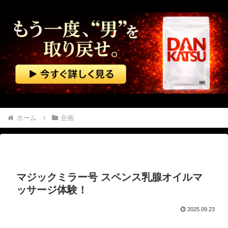
【朗報】 エルデンリングマグネットきたあああああ
【ガンプラ】 成型色がなんか変なのに修正版でも変だったMS…
佐藤二朗さん主演の「踊る大捜査線」スピンオフドラマ、正式に中止との報道
中国「大豪雨！」三峡ダム「基礎部分破損」中国「全力放流！」台風13号「中国上陸予測」台風15号「中国接近（画像」中国「台風同時上陸！（穀物生産が壊滅危機」→
【悲報】 中国、橋の欄干が強風一発で粉々に 鉄筋ゼロ 当局「接着剤でくっつけただけ」「正常で、品質問題はない」
ホーム
企画
【悲報】 高市内閣、消費税1％表明でも支持率下落 →ついに６割割れ
【マジで閲覧注意】 彼女がずっとエアコンを見上げていた。どうしたの？つけた方がいい？ → その時はまだ、本当の理由を知りませんでした…
マジックミラー号 スペンス乳腺オイルマ
【動画】 ヒョウ2頭が木に登って激しい戦い
ッサージ体験！
【群馬】 デカいNinja乗りさん、後方確認しない軽四に当てられてしまう。
2025.09.23