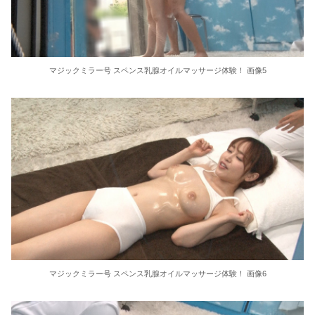
36歳の彼女と結婚したいのに、家族が猛反対。家族から信じられない言葉が飛び出した… 他
クーラーボックス積んで出発→途中で買い足し…50代公務員の“ドライブ”が地獄すぎた 他
マジックミラー号 スペンス乳腺オイルマッサージ体験！ 画像5
【画像】長濱ねる(27歳)の乳がヤバイと話題にｗｗｗｗ1700万バズｗｗｗｗｗｗｗｗｗｗ 他
【画像】人気Vチューバーさん、とんでもない姿を披露ｗｗｗｗｗｗｗｗｗｗ 他
【悲報】2050年の日本、独身ボッチ祭りが現実になるとかｗｗｗｗ 他
Powered by livedoor 相互RSS
マジックミラー号 スペンス乳腺オイルマッサージ体験！ 画像6