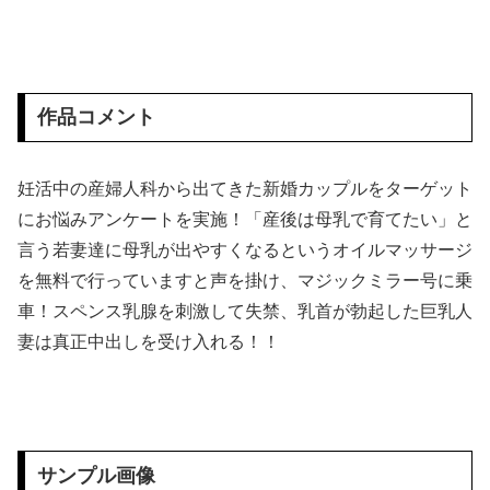
【画像あり】スケ〇過ぎるタイツ、発売ｗｗｗｗｗｗｗｗｗｗｗｗｗ
【画像】 田んぼに謎の魚いたｗｗｗｗｗｗｗｗｗｗｗｗｗｗｗｗｗｗｗｗｗｗ
作品コメント
【悲報】 味噌ラーメンで行列、出来ない
妊活中の産婦人科から出てきた新婚カップルをターゲット
【画像】 □リコン速報！現役◯学生グラドルの身体がオトナすぎるｗｗｗｗｗｗ
にお悩みアンケートを実施！「産後は母乳で育てたい」と
【動画】 全裸女子のシャワーシーンがYouTubeで見れると話題になってしまうｗｗｗｗｗｗ
言う若妻達に母乳が出やすくなるというオイルマッサージ
を無料で行っていますと声を掛け、マジックミラー号に乗
【群馬】 デカいNinja乗りさん、後方確認しない軽四に当てられてしまう。
車！スペンス乳腺を刺激して失禁、乳首が勃起した巨乳人
妻は真正中出しを受け入れる！！
【衝撃】クリ○リスの皮剥かれる時ｗｗｗｗｗｗｗｗｗｗｗｗｗ
【超速報】 靖國神社、ようやく気づくｗｗｗｗｗｗｗｗｗｗ
Cinemagic カタログ DVD2024～2025
サンプル画像