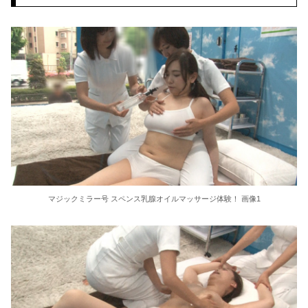
【シコ注意】 俺氏、スナック一人で飲みしてたOL(35)にホテルで乳首を吸われた結果ｗｗｗｗｗｗｗｗｗｗｗ
30秒で身寸米青させて即撤退ｗｗｗ クッソエ□い体の嫁とのセ○クス動画が神すぎるｗｗｗ
【画像】 女性、『大人の○もちゃ』を入れたままMRI検査を受けた結果 →
パンツまる見えになった浴衣女子がエ□過ぎ…エ●チなハプニングを撮った街撮りエ□画像
韓国のAVですが主役の女の子がお○ぱいデカくて最高ですｗｗｗ
【悲報】 明日、飛田給とかいう謎の場所に行くんやが何があるんや????・・・・・・・・・
五十路 美熟女ベスト 牧原れい子 4時間 奇跡の美貌マドンナ2
マジックミラー号 スペンス乳腺オイルマッサージ体験！ 画像1
本田望結、久しぶりにセクシー巨乳投稿！やっぱりおっぱいでかかった！
【衝撃】インデックス投資で「20年後に資産2倍！」とか言ってる奴www
日本の花火大会 中国人「場所取り転売ヤー」の荒稼ぎイベントになってしまう