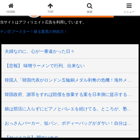
HOME
TOP
検索
メニュー
当サイトはアフィリエイト広告を利用しています。
チン圧ブースター！蘇る驚異の持続力！
夫婦なのに、心が一番遠かった日々
【悲報】 味噌ラーメンで行列、出来ない
韓国人「韓国代表がロンドン五輪銅メダル剥奪の危機！海外メディアが『時効の壁を越えてIOCの調査対象になり得る』と報道！」
韓国政府、謝罪をすれば賠償を放棄する案を日本側に提示するも拒否される＝韓国の反応
娘は部活に入らずにピアノとバレエを続けてる。ところが、塾で「今年の合唱コン伴奏は諦めなさい」と言われたらしく...
おっさんパーカー、短パン、ボディーバッグがダサい！自分は女だけど、こういうの聞くたびに何が多様性だよって思うわ
【ヤバイコラ】 闇のソナタ