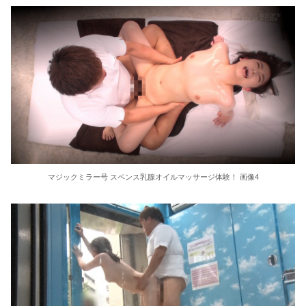
東大教授「今は織田信長は天才ではなく凡人だったという説が強いがそれは違うと思う」
激しく揺れる小さな胸が愛おしくてたまらない
【ＳＭ・調教】出会い系でエッチした最高のドＭ女
日本政府の突然のビザ厳格化に中国人から批判殺到。「もう鎖国しろ」「あきれてモノ言えない」
松居一代 画像36枚【ヌード】
素人ＡＶ面接 ~ロリ娘にセクシーランジェリーを着せて生中ハメ~
マジックミラー号 スペンス乳腺オイルマッサージ体験！ 画像4
まんチラの誘惑 ~ダチの母ちゃんと~
アラサー喪女の暴走オーガズム
月刊 古瀬玲
激しめイラマが好き！