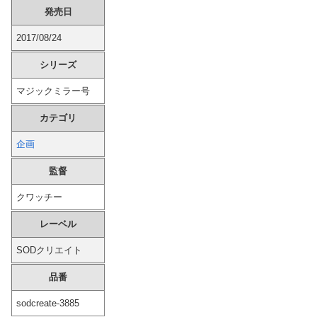
発売日
【ガチ】 幼稚園の20代美女先生、園児のパパとの浮気セ○クス動画が流出して終わる
2017/08/24
【画像】 女さん「性欲に支配された顔」→100000いいねWVW
シリーズ
中国、三峡ダムが全開放流。長江流域で深刻な洪水被害
マジックミラー号
【朗報】 パンツが見える一般ソシャゲ、パンツのデザインが上方修正される
カテゴリ
企画
【動画】 歌舞伎町女子さん、ラブホに行きたすぎてご乱心ｗｗｗ
監督
韓国人「日本人が絶対に違法駐車をしない本当の理由がこちら…」→「これが正解」「その通りだ…（ブルブル」＝韓国の反応
クワッチー
【画像】 立松大湘南のチア、ガチで可愛かった件
レーベル
トメ「うちも同居しましょう！」夫「分かったよ」私「えっ…？」→数カ月後、夫が笑顔で語った同居計画の中身にトメ絶句…
SODクリエイト
品番
【画像】 女優・水崎綾女、R-15指定映画で乳首解禁、しかもピンと立ってる
sodcreate-3885
投稿者曰くフロリダで見つけたエ□い女達の動画を集めたようですｗｗｗ