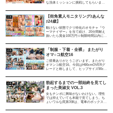
な洗体ミッションに挑戦してもらいまし
た！照れながらチンポを洗ってくれる女
子に同級生男子たちは何度射精しても大
興奮ですぐにフル勃起！過激ミッション
【街角素人モニタリング♯あんな
企画
でハメを外しすぎた若い男女たちが思い
♯24歳】
出に残る筆おろし生中出し大乱交！ ※本
編顔出し
動けない状態でクリ特化のオモチャ『ウ
ーマナイザー』を当て続け、20分間耐え
抜いたら賞金100万円☆制限時間以内に3
回イッちゃったら罰が待ち構える究極ゲ
ームに水着ギャルが挑戦しちゃいます！
今回の挑戦者は巨乳＆巨尻なムチムチギ
「制服・下着・全裸」 またがり
企画
ャルの『あんな』ちゃん♪「機械でイかな
オマ○コ航空16
いでしょ（余裕）人間舐めんなw」と余裕
をかましながら身体を固定し、ウーマナ
ご搭乗ありがとうございます。またがり
イザーをクリトリスにセットアップ！ス
オマンコ航空16。今回はH90cmOVERグ
タートすると予想以上の快感に身体をビ
レードと称しまして、ヒップサイズ90cm
クつかせながら何かを吹き洩らすあんな
以上の特別デカ尻CAを緊急招集いたしま
ちゃん。「これは我慢していたオシッコ
した。デカ尻ハイクラス便として、これ
だから／／／」と言い訳していました
までにない豪快でパワフルなムチ巨尻の
勃起するまでの一部始終を見てし
企画
が、結局ウーマの刺激に耐えられず3回以
機内またがりサービスをご堪能くださ
まった美淑女 VOL.3
上潮吹き絶頂を繰り返して辺り一面ビチ
い。
ャビチャにw罰ゲーム決行で生挿入すると
女もチンポに興味がないわけない。理性
感度マシマシの身体は絶頂が止まらず、
では抑えていても本能で見てしまう。ち
肉棒で蓋をしてないと潮吹きが止まりま
ょいワルな罠第3弾は、電車のボックスシ
せん。無限に湧いてくる潮にまみれなが
ートで合い席になった男女、デッサン室
ら連続中出しでしっかり精子を膣奥に注
で男性ヌードモデルと対面した生徒etc.
入♪終始潮を吹きまくりで機械に完全敗北