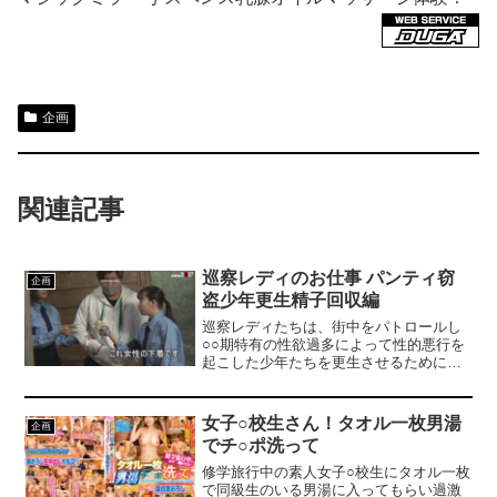
企画
関連記事
巡察レディのお仕事 パンティ窃
企画
盗少年更生精子回収編
巡察レディたちは、街中をパトロールし
○○期特有の性欲過多によって性的悪行を
起こした少年たちを更生させるために精
子回収を行っています。今回は下着が頻
繁に無くなるという通報が入り、彼女た
ちは山梨県の女湯へ巡察に訪れました。
女子○校生さん！タオル一枚男湯
企画
でチ○ポ洗って
修学旅行中の素人女子○校生にタオル一枚
で同級生のいる男湯に入ってもらい過激